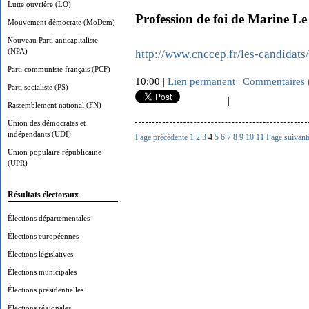
Lutte ouvrière (LO)
Profession de foi de Marine Le
Mouvement démocrate (MoDem)
Nouveau Parti anticapitaliste
(NPA)
http://www.cnccep.fr/les-candidat
Parti communiste français (PCF)
10:00 |
Lien permanent
|
Commentaires 
Parti socialiste (PS)
|
Rassemblement national (FN)
Union des démocrates et
indépendants (UDI)
Page précédente
1
2
3
4
5
6
7
8
9
10
11
Page suivant
Union populaire républicaine
(UPR)
Résultats électoraux
Élections départementales
Élections européennes
Élections législatives
Élections municipales
Élections présidentielles
Élections régionales