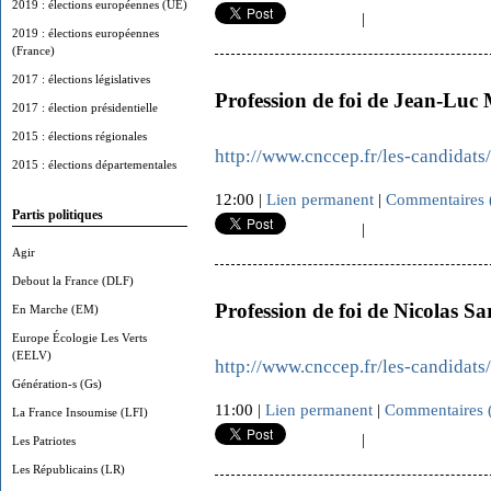
2019 : élections européennes (UE)
|
2019 : élections européennes
(France)
2017 : élections législatives
Profession de foi de Jean-Luc
2017 : élection présidentielle
2015 : élections régionales
http://www.cnccep.fr/les-candidat
2015 : élections départementales
12:00 |
Lien permanent
|
Commentaires 
Partis politiques
|
Agir
Debout la France (DLF)
Profession de foi de Nicolas S
En Marche (EM)
Europe Écologie Les Verts
(EELV)
http://www.cnccep.fr/les-candidats
Génération-s (Gs)
11:00 |
Lien permanent
|
Commentaires 
La France Insoumise (LFI)
|
Les Patriotes
Les Républicains (LR)