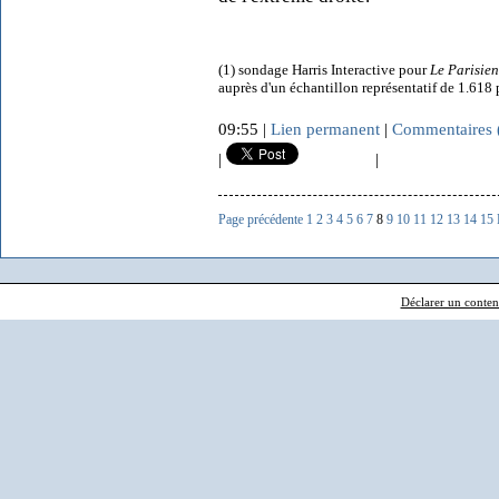
(1) sondage Harris Interactive pour
Le Parisien
auprès d'un échantillon représentatif de 1.618 p
09:55 |
Lien permanent
|
Commentaires 
|
|
Page précédente
1
2
3
4
5
6
7
8
9
10
11
12
13
14
15
Déclarer un contenu