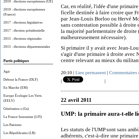
2019 : élections européennes (UE)
Car, en réalité, l'idée d'une primair
2019 : élections européennes
ficelle destinée à faire croire que 
(France)
par Jean-Louis Borloo ou Hervé Mor
2017 : élections législatives
sans contestation possible à droite 
la majorité parlementaire de droite 
2017 : élection présidentielle
malheureusement nécessaire).
2015 : élections régionales
2015 : élections départementales
Si primaire il y avait avec Jean-Lo
s'agir d'une primaire à droite avec 
centre relevant au mieux du militan
Partis politiques
Agir
20:10 |
Lien permanent
|
Commentaires 
Debout la France (DLF)
|
|
En Marche (EM)
Europe Écologie Les Verts
22 avril 2011
(EELV)
Génération-s (Gs)
UMP: la primaire aura-t-elle l
La France Insoumise (LFI)
Les Patriotes
Les statuts de l'UMP sont sans ambig
Les Républicains (LR)
adhérents, c'est-à-dire une primaire 