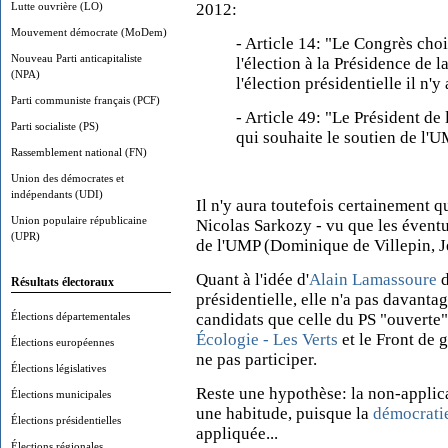
Lutte ouvrière (LO)
2012:
Mouvement démocrate (MoDem)
- Article 14: "Le Congrès choi
Nouveau Parti anticapitaliste
l'élection à la Présidence de 
(NPA)
l'élection présidentielle il n'y
Parti communiste français (PCF)
- Article 49: "Le Président de
Parti socialiste (PS)
qui souhaite le soutien de l'
Rassemblement national (FN)
Union des démocrates et
indépendants (UDI)
Il n'y aura toutefois certainement q
Union populaire républicaine
Nicolas Sarkozy - vu que les évent
(UPR)
de l'UMP (Dominique de Villepin, J
Quant à l'idée d'
Alain Lamassoure
d
Résultats électoraux
présidentielle, elle n'a pas davant
Élections départementales
candidats que celle du PS "ouverte" 
Écologie - Les Verts
et le Front de 
Élections européennes
ne pas participer.
Élections législatives
Reste une hypothèse: la non-applica
Élections municipales
une habitude, puisque la
démocratie
Élections présidentielles
appliquée...
Élections régionales