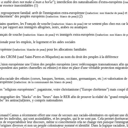
n a stable does not make a man a horse
"); interdiction des naturalisations d'extra-européens (
tra
ar essence inassimilables (1)
 regroupement familial: arrêt de l'immigration extra-européenne (
) e
traduction: non blanche de peau
lacement" des peuples européens (
) (2)
traduction: blancs de peau
tains quartiers, les Français de souche (
) ne se sentent plus chez eux car l
traduction: blancs de peau
es par rapport aux immigrés allogènes, noirs, arabes ou asiatiques
rançais de souche (
) vs immigrés extra-européens (
traduction: blancs de peau
traduction:
non
blancs de p
tionale pour les emplois, le logement et les aides sociales
ropéenne (
) pour les allocations familiales
traduction: blanche de peau
 des CROM (sauf Saint-Pierre-et-Miquelon) au nom du droit des peuples à la différence
 l'Union européenne une Union des peuples européens (avec redécoupages transnationaux afin qu
espondent aux patries charnelles ou ethnies) et mise en place d'une véritable protection migratoir
nfra-raciale des ethnies (corses, basques, bretons, occitans, germaniques, etc.) et valorisation de 
ropéenne (
)
traduction: de la communauté des blancs de peau
des "religions européennes": paganisme, voire christianisme ("Europe chrétienne") mais coupé 
hotographier des "blacks" et des "beurs" dans le RER afin de prouver la réalité du "grand rempl
abo" les antirac(ial)istes, y compris nationalistes
Renaud Camus a récemment offert une roue de secours aux racialo-identitaires en opérant une di
ntre les individus, qui sont assimilables, et les peuples, qui le ne sont pas. Cela permet dorénava
eux de respectabiliser leur discours, même si concrètement cela ne change rien puisque l'immigra
'origines diverses et non un peuple colonisateur nommé et identifié. Dans la logique racialiste, l