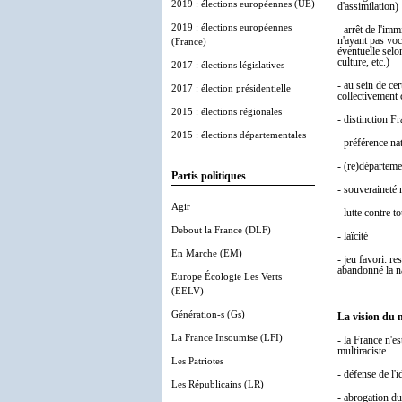
2019 : élections européennes (UE)
d'assimilation)
2019 : élections européennes
- arrêt de l'im
n'ayant pas voc
(France)
éventuelle selon
culture, etc.)
2017 : élections législatives
- au sein de ce
2017 : élection présidentielle
collectivement
2015 : élections régionales
- distinction F
2015 : élections départementales
- préférence nat
- (re)départem
Partis politiques
- souveraineté 
Agir
- lutte contre
Debout la France (DLF)
- laïcité
En Marche (EM)
- jeu favori: r
abandonné la n
Europe Écologie Les Verts
(EELV)
Génération-s (Gs)
La vision du n
La France Insoumise (LFI)
- la France n'es
multiraciste
Les Patriotes
- défense de l'i
Les Républicains (LR)
- abrogation du