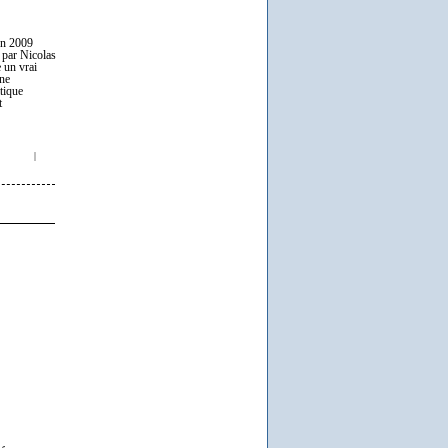
 en 2009
é par Nicolas
 un vrai
une
itique
t
|