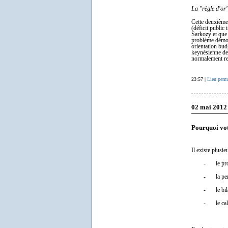
La "règle d'or
Cette deuxième 
(déficit public
Sarkozy et que 
problème démocr
orientation budg
keynésienne de 
normalement rel
23:57 |
Lien perm
02 mai 2012
Pourquoi vo
Il existe plusie
-
le p
-
la pe
-
le bi
-
le ca