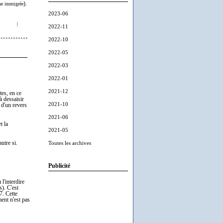
).
ine immigrée
2023-06
|
2022-11
2022-10
2022-05
2022-03
2022-01
2021-12
tes, en ce
à dessaisir
2021-10
 d'un revers
2021-06
t la
2021-05
utre si.
Toutes les archives
Publicité
l'interdire
s). C'est
7. Cette
ment n'est pas