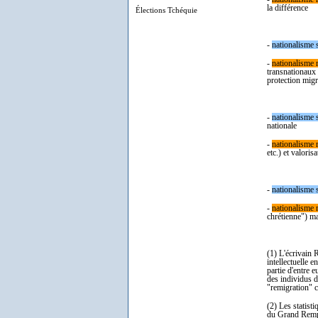
la différence
Élections Tchéquie
-
nation
alisme 
-
nationalisme r
transnationaux 
protection migr
-
nation
alisme 
nationale
-
nationalisme r
etc.) et valori
-
nation
alisme 
-
nationalisme r
chrétienne") m
(1) L'écrivain 
intellectuelle e
partie d'entre 
des individus d
"remigration" c
(2) Les statist
du Grand Rempl