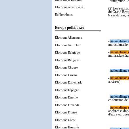
"remigration" c
Élections sénatoriales
(2) Les statist
du Grand Rempl
Référendums
blancs de peau, le
Europe-politique.eu
Élections Allemagne
-
nation
alisme 
multiculturelle
Élections Autriche
-
nationalisme r
Élections Belgique
multiraciale éta
Élections Bulgarie
Élections Chypre
-
nation
alisme 
Élections Croatie
-
nationalisme r
ancêtres)
Élections Danemark
Élections Espagne
-
nation
alisme 
Élections Estonie
en fonction de 
Élections Finlande
-
nationalisme r
ancêtres et donc
Élections France
d'extra-europée
Élections Grèce
Élections Hongrie