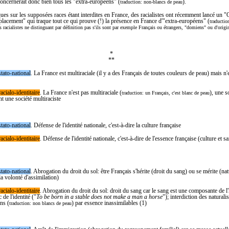
oncernerait donc bien tous les "extra-européens" (
).
traduction: non-blancs de peau
iques sur les supposées races étant interdites en France, des racialistes ont récemment lancé un 
acement" qui traque tout ce qui prouve (!) la présence en France d'"extra-européens" (
traductio
s racialistes ne distinguant par définition pas s'ils sont par exemple Français ou étrangers, "domiens" ou d'orig
*
**
stato-national
. La France est multiraciale (il y a des Français de toutes couleurs de peau) mais n'
acialo-identitaire
. L
a France n'est pas multiraciale (
), une s
traduction: un Français, c'est blanc de peau
nt une société multiraciste
stato-national
. Défense de l'identité nationale, c'est-à-dire la culture française
acialo-identitaire
. D
éfense de l'identité nationale, c'est-à-dire de l'essence française (culture et s
stato-national
. Abrogation du droit du sol: ê
tre Français s'hérite (droit du sang) ou se mérite (nat
la volonté d'assimilation)
acialo-identitaire
. Abrogation du droit du sol: droit du sang car le sang est une composante de l'
 de l'identité ("
To be born in a stable does not make a man a horse
"); interdiction des naturali
ns (
) par essence inassimilables (1)
traduction: non blancs de peau