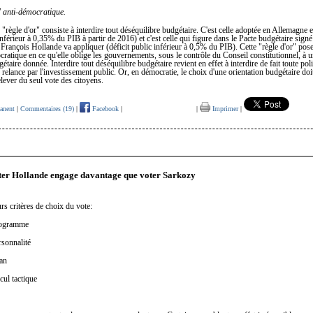
" anti-démocratique.
"règle d'or" consiste à interdire tout déséquilibre budgétaire. C'est celle adoptée en Allemagne
 inférieur à 0,35% du PIB à partir de 2016) et c'est celle qui figure dans le Pacte budgétaire sign
François Hollande va appliquer (déficit public inférieur à 0,5% du PIB). Cette "règle d'or" pose
atique en ce qu'elle oblige les gouvernements, sous le contrôle du Conseil constitutionnel, à 
étaire donnée. Interdire tout déséquilibre budgétaire revient en effet à interdire de fait toute pol
relance par l'investissement public. Or, en démocratie, le choix d'une orientation budgétaire doi
ever du seul vote des citoyens.
anent
|
Commentaires (19)
|
Facebook
|
|
Imprimer
|
ter Hollande engage davantage que voter Sarkozy
urs critères de choix du vote:
rogramme
rsonnalité
lan
lcul tactique