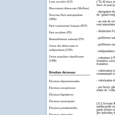
Lutte ouvrière (LO)
("
To be born i
) p
blancs de peau
Mouvement démocrate (MoDem)
- abrogation du
du "grand remp
Nouveau Parti anticapitaliste
(NPA)
- au sein de cer
sont minoritair
Parti communiste français (PCF)
- distinction F
Parti socialiste (PS)
- préférence na
Rassemblement national (FN)
- préférence eu
Union des démocrates et
indépendants (UDI)
- indépendance
Union populaire républicaine
- substituer à
(UPR)
frontières corr
frontières
- valorisation i
Résultats électoraux
communauté eu
- valorisation 
Élections départementales
- jeu favori: p
Élections européennes
traiter de "coll
Élections législatives
Élections municipales
(1) L'écrivain 
intellectuelle e
Élections présidentielles
partie d'entre 
des individus d
Élections régionales