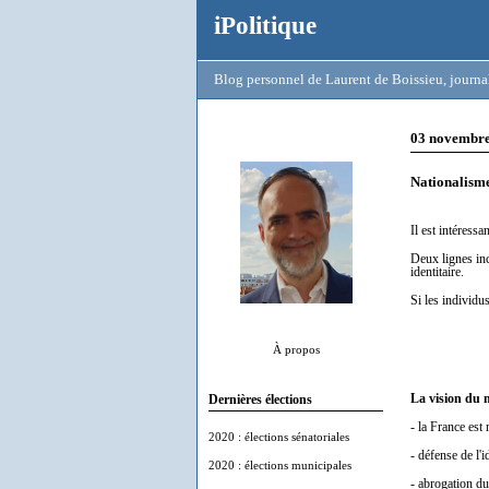
iPolitique
Blog personnel de Laurent de Boissieu, journal
03 novembr
Nationalisme
Il est intéress
Deux lignes inc
identitaire.
Si les individu
À propos
La vision du n
Dernières élections
- la France est 
2020 : élections sénatoriales
- défense de l'i
2020 : élections municipales
- abrogation du 