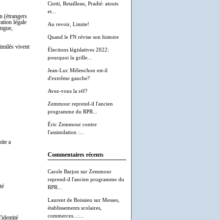
Ciotti, Retailleau, Pradié: atouts
et...
n (étrangers
ation légale
Au revoir, Limite!
angue,
Quand le FN révise son histoire
similés vivent
Élections législatives 2022:
pourquoi la grille...
Jean-Luc Mélenchon est-il
d'extrême gauche?
Avez-vous la réf?
Zemmour reprend-il l'ancien
programme du RPR...
Éric Zemmour contre
l'assimilation :...
ite a
Commentaires récents
Carole Barjon
sur
Zemmour
reprend-il l'ancien programme du
té
RPR...
Laurent de Boissieu
sur
Messes,
établissements scolaires,
commerces...:...
'identité