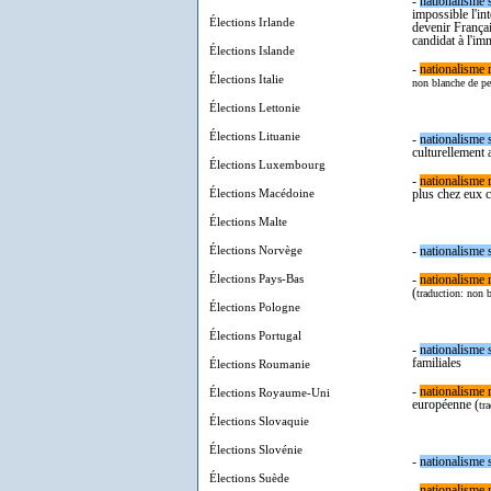
-
nation
alisme 
impossible l'in
Élections Irlande
devenir Françai
candidat à l'imm
Élections Islande
-
nationalisme r
Élections Italie
non blanche de p
Élections Lettonie
Élections Lituanie
-
nation
alisme 
culturellement 
Élections Luxembourg
-
nationalisme r
Élections Macédoine
plus chez eux c
Élections Malte
Élections Norvège
-
nation
alisme 
Élections Pays-Bas
-
nationalisme r
(
traduction:
non
Élections Pologne
Élections Portugal
-
nation
alisme 
familiales
Élections Roumanie
-
nationalisme r
Élections Royaume-Uni
européenne (
tr
Élections Slovaquie
Élections Slovénie
-
nation
alisme 
Élections Suède
-
nationalisme r