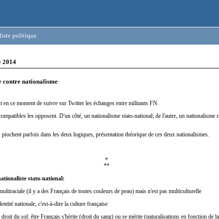
iste politique
e 2014
 contre nationalisme
ant en ce moment de suivre sur Twitter les échanges entre militants FN.
ompatibles les opposent. D'un côté, un nationalisme stato-national; de l'autre, un nationalisme r
s piochent parfois dans les deux logiques, présentation théorique de ces deux nationalismes.
*
**
ationaliste stato-national:
multiraciale (il y a des Français de toutes couleurs de peau) mais n'est pas multiculturelle
dentité nationale, c'est-à-dire la culture française
droit du sol: être Français s'hérite (droit du sang) ou se mérite (naturalisations en fonction de l