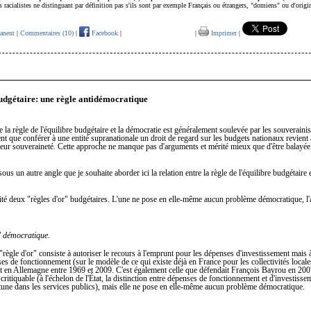
s racialistes ne distinguant par définition pas s'ils sont par exemple Français ou étrangers, "domiens" ou d'orig
anent
|
Commentaires (10)
|
Facebook
|
|
Imprimer
|
2
udgétaire: une règle antidémocratique
re la règle de l'équilibre budgétaire et la démocratie est généralement soulevée par les souverainis
ent que conférer à une entité supranationale un droit de regard sur les budgets nationaux revient 
leur souveraineté. Cette approche ne manque pas d'arguments et mérité mieux que d'être balayée
sous un autre angle que je souhaite aborder ici la relation entre la règle de l'équilibre budgétaire e
alité deux "règles d'or" budgétaires. L'une ne pose en elle-même aucun problème démocratique, l'a
" démocratique.
"règle d'or" consiste à autoriser le recours à l'emprunt pour les dépenses d'investissement mais à 
es de fonctionnement (sur le modèle de ce qui existe déjà en France pour les collectivités locale
ait en Allemagne entre 1969 et 2009. C'est également celle que défendait François Bayrou en 200
 critiquable (à l'échelon de l'État, la distinction entre dépenses de fonctionnement et d'investisse
tune dans les services publics), mais elle ne pose en elle-même aucun problème démocratique.