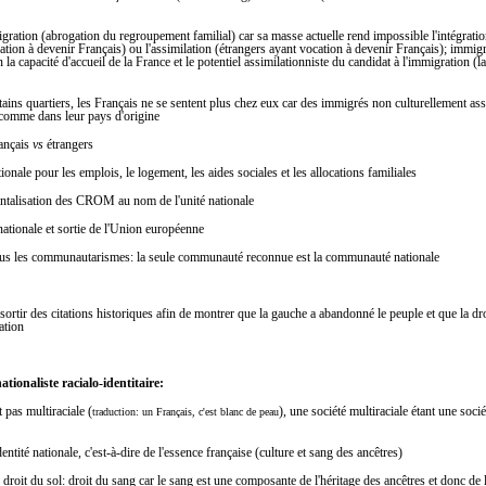
migration (abrogation du regroupement familial) car sa masse actuelle rend impossible l'intégratio
ation à devenir Français) ou l'assimilation (étrangers ayant vocation à devenir Français); immigr
 la capacité d'accueil de la France et le potentiel assimilationniste du candidat à l'immigration (l
rtains quartiers, les Français ne se sentent plus chez eux car des immigrés non culturellement as
 comme dans leur pays d'origine
rançais
vs
étrangers
ionale pour les emplois, le logement, les aides sociales et les allocations familiales
entalisation des CROM au nom de l'unité nationale
nationale et sortie de l'Union européenne
 tous les communautarismes: la seule communauté reconnue est la communauté nationale
essortir des citations historiques afin de montrer que la gauche a abandonné le peuple et que la dro
ation
ationaliste racialo-identitaire:
t pas multiraciale (
), une société multiraciale étant une socié
traduction: un Français, c'est blanc de peau
dentité nationale, c'est-à-dire de l'essence française (culture et sang des ancêtres)
 droit du sol: droit du sang car le sang est une composante de l'héritage des ancêtres et donc de l