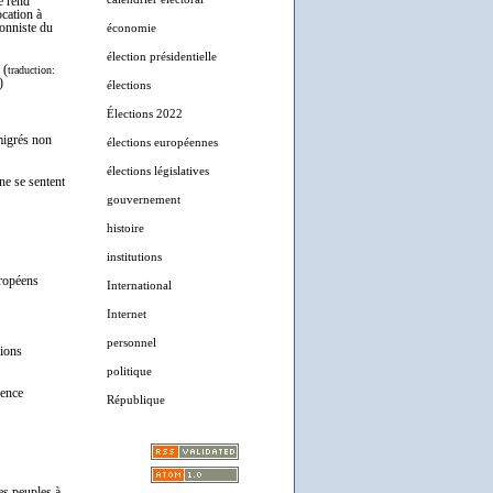
e rend
ocation à
ionniste du
économie
élection présidentielle
 (
traduction:
)
élections
Élections 2022
mmigrés non
élections européennes
élections législatives
 ne se sentent
gouvernement
histoire
institutions
uropéens
International
Internet
personnel
tions
politique
rence
République
s peuples à