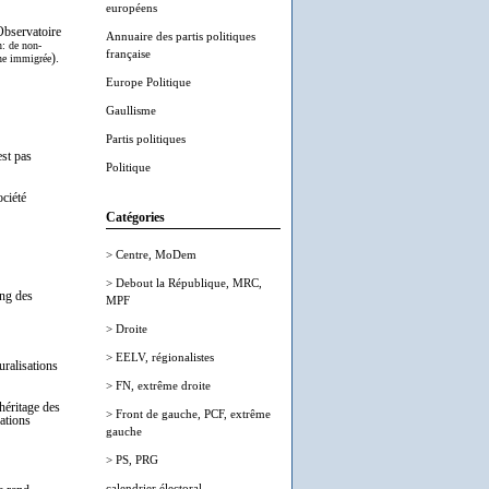
européens
"Observatoire
Annuaire des partis politiques
n: de non-
française
).
ine immigrée
Europe Politique
Gaullisme
Partis politiques
est pas
Politique
ociété
Catégories
> Centre, MoDem
> Debout la République, MRC,
ang des
MPF
> Droite
> EELV, régionalistes
uralisations
> FN, extrême droite
héritage des
> Front de gauche, PCF, extrême
sations
gauche
> PS, PRG
calendrier électoral