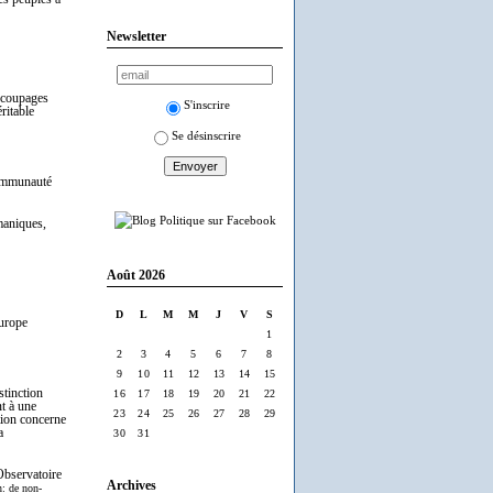
Newsletter
écoupages
S'inscrire
ritable
Se désinscrire
communauté
rmaniques,
Août 2026
D
L
M
M
J
V
S
Europe
1
2
3
4
5
6
7
8
9
10
11
12
13
14
15
stinction
16
17
18
19
20
21
22
nt à une
23
24
25
26
27
28
29
tion concerne
a
30
31
"Observatoire
Archives
n: de non-