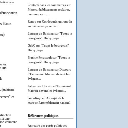
duction: non
Contacts dans les commerces
sur
Messes, établissements scolaires,
t dénonciation
commerces...:...
Renou
sur
Ces députés qui ont dit
es blancs
en même temps oui à...
Laurent de Boissieu
sur
"Tuons le
)
eau
bourgeois". Décryptage.
GdeC
sur
"Tuons le bourgeois".
Décryptage.
Frankie Perussault
sur
"Tuons le
bourgeois". Décryptage.
e les
e aux
Laurent de Boissieu
sur
Discours
d'Emmanuel Macron devant les
la
évêques...
Fabien
sur
Discours d'Emmanuel
du judaïsme
Macron devant les évêques...
acement" et
lauredissy
sur
Au sujet de la
marque Rassemblement national
stinction
Références politiques
nt à une
tion concerne
a
Annuaire des partis politiques