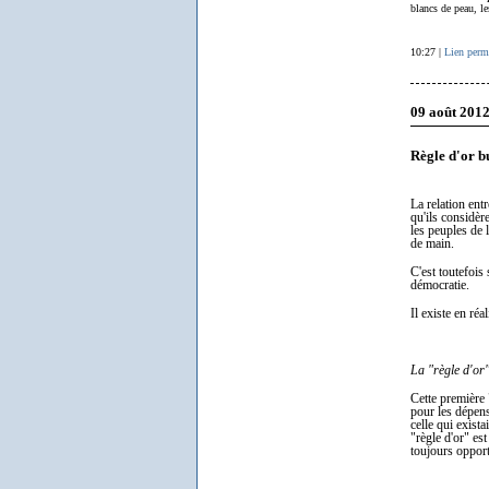
blancs de peau, le
10:27 |
Lien perm
09 août 201
Règle d'or b
La relation ent
qu'ils considèr
les peuples de 
de main.
C'est toutefois 
démocratie.
Il existe en ré
La "règle d'or
Cette première 
pour les dépens
celle qui exist
"règle d'or" est
toujours oppor