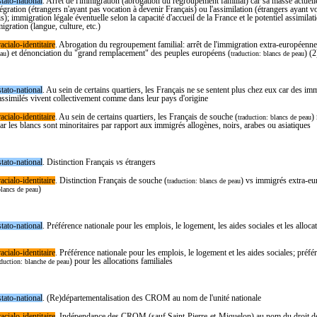
stato-national
. Arrêt de l'immigration (abrogation du regroupement familial) car sa masse actuell
tégration (étrangers n'ayant pas vocation à devenir Français) ou l'assimilation (étrangers ayant v
s); immigration légale éventuelle selon la capacité d'accueil de la France et le potentiel assimilat
igration (langue, culture, etc.)
acialo-identitaire
. A
brogation du regroupement familial: arrêt de l'immigration extra-européenne
) et dénonciation du "grand remplacement" des peuples européens (
) (2
eau
traduction: blancs de peau
stato-national
. Au sein de certains quartiers, les Français ne se sentent plus chez eux car des i
assimilés vivent collectivement comme dans leur pays d'origine
acialo-identitaire
. Au sein de certains quartiers, les Français de souche (
)
traduction: blancs de peau
ar les blancs sont minoritaires par rapport aux immigrés allogènes, noirs, arabes ou asiatiques
stato-national
. Distinction Français
vs
étrangers
acialo-identitaire
. Di
stinction Français de souche (
) vs immigrés extra-e
traduction: blancs de peau
)
blancs de peau
stato-national
. Préférence nationale pour les emplois, le logement, les aides sociales et les alloca
acialo-identitaire
. P
référence nationale pour les emplois, le logement et les aides sociales; préfé
) pour les allocations familiales
aduction: blanche de peau
stato-national
. (Re)départementalisation des CROM au nom de l'unité nationale
acialo-identitaire
. Indépendance des CROM (sauf Saint-Pierre-et-Miquelon) au nom du droit de