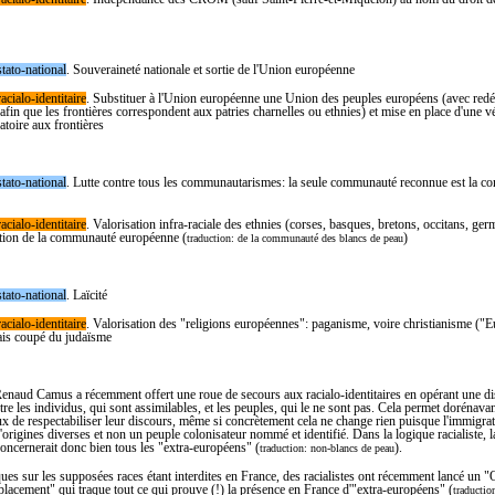
stato-national
. Souveraineté nationale et sortie de l'Union européenne
acialo-identitaire
. Substituer à l'Union européenne une Union des peuples européens (avec red
afin que les frontières correspondent aux patries charnelles ou ethnies) et mise en place d'une vé
atoire aux frontières
stato-national
. Lutte contre tous les communautarismes: la seule communauté reconnue est la 
acialo-identitaire
. Valorisation infra-raciale des ethnies (corses, basques, bretons, occitans, ge
sation de la communauté européenne (
)
traduction: de la communauté des blancs de peau
stato-national
. Laïcité
acialo-identitaire
. Valorisation des "religions européennes": paganisme, voire christianisme ("
ais coupé du judaïsme
Renaud Camus a récemment offert une roue de secours aux racialo-identitaires en opérant une di
ntre les individus, qui sont assimilables, et les peuples, qui le ne sont pas. Cela permet dorénava
eux de respectabiliser leur discours, même si concrètement cela ne change rien puisque l'immigra
'origines diverses et non un peuple colonisateur nommé et identifié. Dans la logique racialiste, l
oncernerait donc bien tous les "extra-européens" (
).
traduction: non-blancs de peau
iques sur les supposées races étant interdites en France, des racialistes ont récemment lancé un 
acement" qui traque tout ce qui prouve (!) la présence en France d'"extra-européens" (
traductio