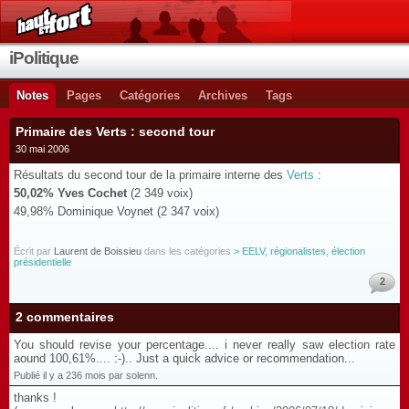
iPolitique
Notes
Pages
Catégories
Archives
Tags
Primaire des Verts : second tour
30 mai 2006
Résultats du second tour de la primaire interne des
Verts
:
50,02% Yves Cochet
(2 349 voix)
49,98% Dominique Voynet (2 347 voix)
Écrit par
Laurent de Boissieu
dans les catégories
> EELV, régionalistes
,
élection
présidentielle
2
2 commentaires
You should revise your percentage.... i never really saw election rate
aound 100,61%.... :-).. Just a quick advice or recommendation...
Publié il y a 236 mois par solenn.
thanks !