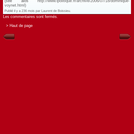
(see alos
http://www.ipolitique.fr/archive/2006/07/18/dominique-
voynet.html)
Publié il y a 236 mois par Laurent de Boissieu.
Les commentaires sont fermés.
> Haut de page