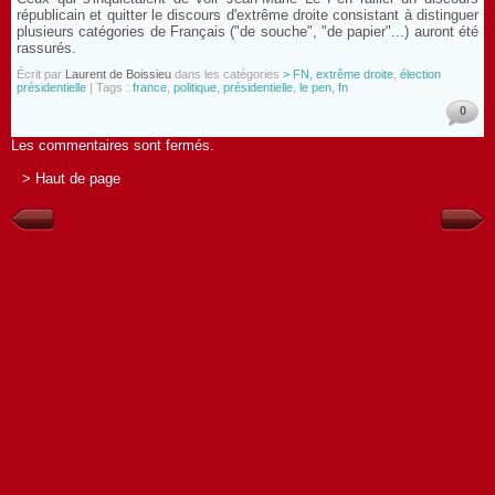
républicain et quitter le discours d'extrême droite consistant à distinguer
plusieurs catégories de Français ("de souche", "de papier"...) auront été
rassurés.
Écrit par
Laurent de Boissieu
dans les catégories
> FN, extrême droite
,
élection
présidentielle
| Tags :
france
,
politique
,
présidentielle
,
le pen
,
fn
0
Les commentaires sont fermés.
> Haut de page