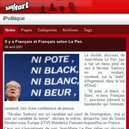
iPolitique
Notes
Pages
Catégories
Archives
Tags
Il y a Français et Français selon Le Pen
08 avril 2007
Le double discours de
Jean-Marie Le Pen (qui
a fait un beau pied de
nez à Nicolas Sarkozy
en se rendant,
vendredi, sur la "dalle"
d'Argenteuil, dans le Val
d'Oise) :
- "Ni pote, ni black, ni
blanc, ni beur, Français
!", proclame joliment la
banderolle qui l'entoure,
vendredi, lors d'une conférence de presse.
- "Nicolas Sarkozy est un candidat qui vient de l'immigration, moi je
suis un candidat du terroir", déclare le même, dimanche, lors du Grand
Rendez-vous Europe 1/TV5 Monde/Le Parisien-Aujourd'hui en France.
Ceux qui s'inquiétaient de voir Jean-Marie Le Pen rallier un discours