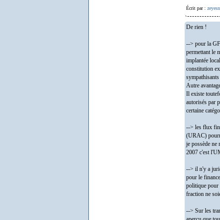
Écrit par :
zeyesn
De rien !
--> pour la GF
permettant le m
implantée local
constitution ex
sympathisants 
Autre avantage
Il existe tout
autorisés par 
certaine catégo
--> les flux f
(URAC) pourrai
je possède ne 
2007 c'est l'
--> il n'y a ju
pour le finance
politique pour
fraction ne soi
--> Sur les tra
aperçu que tout