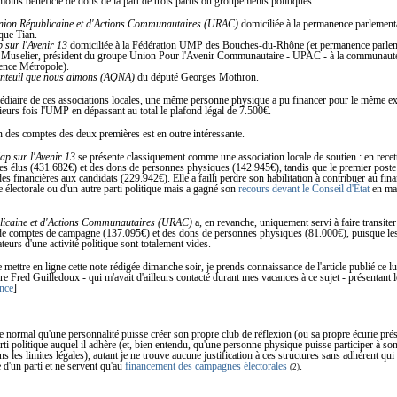
ns bénéficié de dons de la part de trois partis ou groupements politiques :
ion Républicaine et d'Actions Communautaires (URAC)
domiciliée à la permanence parlement
que Tian.
 sur l'Avenir 13
domiciliée à la Fédération UMP des Bouches-du-Rhône (et permanence parlem
Muselier, président du groupe Union Pour l'Avenir Communautaire - UPAC - à la communaut
ence Métropole).
nteuil que nous aimons (AQNA)
du député Georges Mothron.
médiaire de ces associations locales, une même personne physique a pu financer pour le même ex
eurs fois l'UMP en dépassant au total le plafond légal de 7.500€.
 des comptes des deux premières est en outre intéressante.
ap sur l'Avenir 13
se présente classiquement comme une association locale de soutien : en recet
des élus (431.682€) et des dons de personnes physiques (142.945€), tandis que le premier post
ides financières aux candidats (229.942€). Elle a failli perdre son habilitation à contribuer au fi
électorale ou d'un autre parti politique mais a gagné son
recours devant le Conseil d'État
en mai
licaine et d'Actions Communautaires (URAC)
a, en revanche, uniquement servi à faire transit
de comptes de campagne (137.095€) et des dons de personnes physiques (81.000€), puisque les
teurs d'une activité politique sont totalement vides.
ettre en ligne cette note rédigée dimanche soir, je prends connaissance de l'article publié ce l
e Fred Guilledoux - qui m'avait d'ailleurs contacté durant mes vacances à ce sujet - présentant 
ence
]
e normal qu'une personnalité puisse créer son propre club de réflexion (ou sa propre écurie prési
ti politique auquel il adhère (et, bien entendu, qu'une personne physique puisse participer à so
s les limites légales), autant je ne trouve aucune justification à ces structures sans adhérent qu
e d'un parti et ne servent qu'au
financement des campagnes électorales
.
(2)