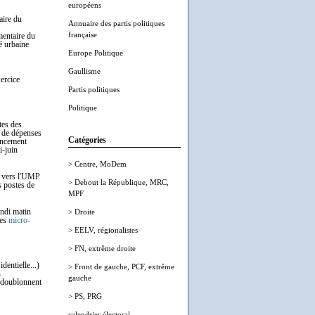
européens
aire du
Annuaire des partis politiques
française
entaire du
é urbaine
Europe Politique
Gaullisme
ercice
Partis politiques
Politique
tes des
e de dépenses
Catégories
nancement
-juin
> Centre, MoDem
er vers l'UMP
> Debout la République, MRC,
 postes de
MPF
undi matin
> Droite
les
micro-
> EELV, régionalistes
> FN, extrême droite
dentielle...)
> Front de gauche, PCF, extrême
n
gauche
i doublonnent
> PS, PRG
calendrier électoral