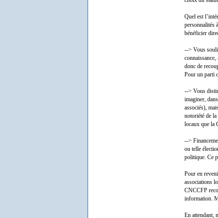
choix du statut
Quel est l’inté
personnalités à
bénéficier dir
--> Vous souli
connaissance, 
donc de recoup
Pour un parti 
--> Vous disti
imaginer, dans 
associés), mais
notoriété de l
locaux que la G
--> Financement
ou telle élect
politique. Ce 
Pour en reveni
associations l
CNCCFP reconna
information. Ma
En attendant, 