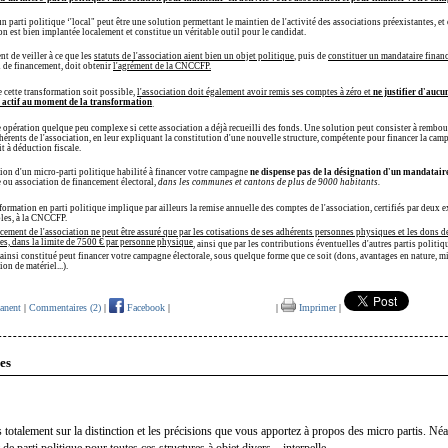
n parti politique ‘'local" peut être une solution permettant le maintien de l'activité des associations préexistantes, et 
on est bien implantée localement et constitue un véritable outil pour le candidat.
ent de veiller à ce que les
statuts de l'association aient bien un objet politique
, puis de
constituer un mandataire financ
n de financement, doit obtenir
l'agrément de la CNCCFP.
 cette transformation soit possible,
l'association doit également avoir remis ses comptes à zéro et
ne justifier d'aucu
 actif au moment de la transformation
.
e opération quelque peu complexe si cette association a déjà recueilli des fonds. Une solution peut consister à rembou
hérents de l'association, en leur expliquant la constitution d'une nouvelle structure, compétente pour financer la cam
it à déduction fiscale.
ation d'un micro-parti politique habilité à financer votre campagne
ne dispense pas de la désignation d'un mandataire
ou association de financement électoral,
dans les communes et cantons de plus de 9000 habitants.
formation en parti politique implique par ailleurs la remise annuelle des comptes de l'association, certifiés par deux e
les, à la CNCCFP.
cement de l'association ne peut être assuré que par les cotisations de ses adhérents personnes physiques et les dons 
s, dans la limite de 7500 € par personne physique
, ainsi que par les contributions éventuelles d'autres partis politiq
 ainsi constitué peut financer votre campagne électorale, sous quelque forme que ce soit (dons, avantages en nature, mi
ion de matériel...).
anent
|
Commentaires (2)
|
Facebook
|
|
Imprimer
|
es
s totalement sur la distinction et les précisions que vous apportez à propos des micro partis. Né