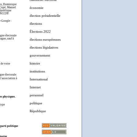
arin, Dominique
s Copé; Manuel
économie
République
 CNCCFP.
élection présidentielle
he Google :
élections
Élections 2022
agne électorale
agne, sauf à
élections européennes
élections législatives
gouvernement
histoire
 de votre
institutions
gne électorale.
l'association à
International
Internet
personnel
es physiques.
politique
 type
République
 parti politique
mpagne