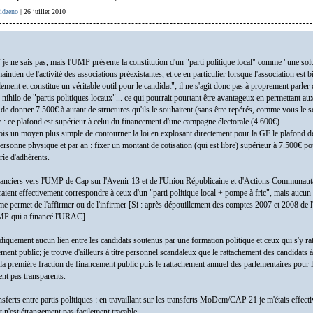
idzeno
| 26 juillet 2010
 je ne sais pas, mais l'UMP présente la constitution d'un "parti politique local" comme "une sol
aintien de l'activité des associations préexistantes, et ce en particulier lorsque l'association est b
ement et constitue un véritable outil pour le candidat"; il ne s'agit donc pas à proprement parler d
 nihilo de "partis politiques locaux"... ce qui pourrait pourtant être avantageux en permettant au
de donner 7.500€ à autant de structures qu'ils le souhaitent (sans être repérés, comme vous le s
 : ce plafond est supérieur à celui du financement d'une campagne électorale (4.600€).
efois un moyen plus simple de contourner la loi en explosant directement pour la GF le plafond 
personne physique et par an : fixer un montant de cotisation (qui est libre) supérieur à 7.500€ p
rie d'adhérents.
inanciers vers l'UMP de Cap sur l'Avenir 13 et de l'Union Républicaine et d'Actions Communaut
ent effectivement correspondre à ceux d'un "parti politique local + pompe à fric", mais aucun
me permet de l'affirmer ou de l'infirmer [Si : après dépouillement des comptes 2007 et 2008 de
UMP qui a financé l'URAC].
ridiquement aucun lien entre les candidats soutenus par une formation politique et ceux qui s'y ra
ment public; je trouve d'ailleurs à titre personnel scandaleux que le rattachement des candidats à
 la première fraction de financement public puis le rattachement annuel des parlementaires pour 
ent pas transparents.
nsferts entre partis politiques : en travaillant sur les transferts MoDem/CAP 21 je m'étais effect
 n'est étrangement pas facilement traçable...