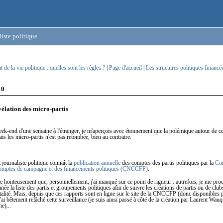
iste politique
de la vie politique : quelles sont les règles ?
|
Page d'accueil
|
Les structures politiques financ
10
vélation des micro-partis
ek-end d'une semaine à l'étranger, je m'aperçois avec étonnement que la polémique autour de ce
is les micro-partis n'est pas retombée, bien au contraire.
 journaliste politique connaît la
publication annuelle
des comptes des partis politiques par la
Co
comptes de campagne et des financements politiques (CNCCFP)
.
 honteusement que, personnellement, j'ai manqué sur ce point de rigueur : autrefois, je me procu
nnée la liste des partis et groupements politiques afin de suivre les créations de partis ou de club
talité. Mais, depuis que ces rapports sont en ligne sur le site de la CNCCFP (donc disponibles 
'ai bêtement relâché cette surveillance (je suis ainsi passé à côté de la création par Laurent Wau
e)...