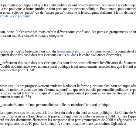
out journaliste politique sait que les clubs politiques ont progressivement tendance à adopter depu
la vie politique la forme juridique d'un parti ou groupement politique. Pour autant, politiquement,
er à leur sujet de "partis" ou de "micro-partis", comme je le soulignais d'ailleurs à la fin de ma d
nt de la vie politique
.
tion, donc. Il n'en reste pas mois qu'afin d'éviter toute confusion, les partis et groupements poli
nt selon moi être classés en quatre catégories :
politiques
: qu'ils bénéficient ou non du
financement public
, ils ont pour objectif la conquête et 
sentent donc des candidats aux élections (seuls ou dans le cadre d'alliances électorales).
 :
présentent des candidats aux élections (ils sont donc potentiellement bénéficiaires du finance
la double appartenance avec un autre parti politique (sauf mouvements associés tels que le Parti r
ien-démocrate pour l'UMP).
olitiques
: ils ont progressivement tendance à adopter la forme juridique d'un parti politique afin 
onds. Je m'étonne donc que l'on s'étonne aujourd'hui que telle ou telle personnalité politique
po
(1)
réflexion ayant la forme juridique d'un parti ou groupement politique (il est même étrange qu'il n
amment autour du PS).
 :
constitués autour d'une personnalité par ailleurs membre d'un parti politique.
ant que deux cas se trouvent à la frontière du club et du parti au sens politique : Le Chêne de 
 Les Progressistes d'Éric Besson. A priori, il s'agit bien de clubs (associés à l'UMP), mais l'appa
ctif sur des documents électoraux les rapproche d'un parti (municipales de 2008 et régionales d
es; régionales de 2010 pour Le Chêne). À suivre, notamment aux prochaines législatives...