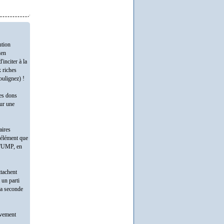
ution
ien
'inciter à la
x riches
oulignez) !
des dons
our une
aires
 élément que
 l'UMP, en
ttachent
 un parti
la seconde
ivement