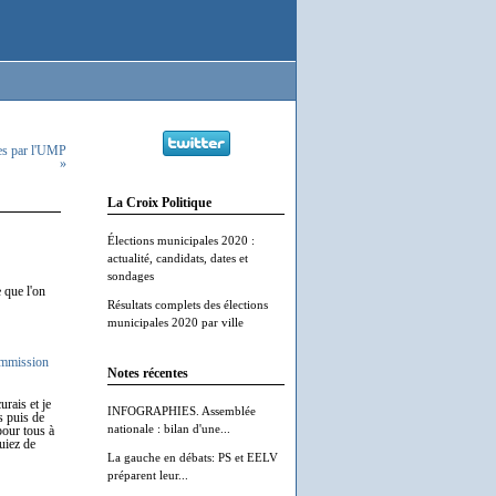
ées par l'UMP
»
La Croix Politique
Élections municipales 2020 :
actualité, candidats, dates et
sondages
 que l'on
Résultats complets des élections
municipales 2020 par ville
mmission
Notes récentes
rais et je
INFOGRAPHIES. Assemblée
s puis de
nationale : bilan d'une...
pour tous à
quiez de
La gauche en débats: PS et EELV
préparent leur...