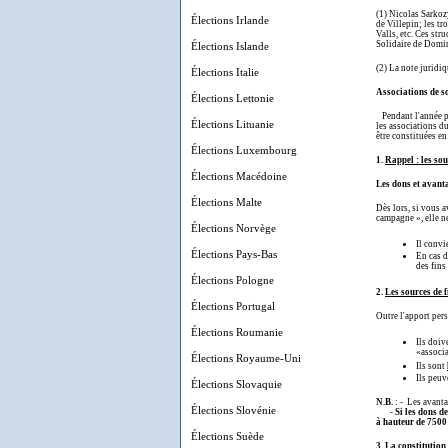
(1) Nicolas Sarkoz
Élections Irlande
de Villepin; les t
Valls, etc. Ces st
Solidaire de Domini
Élections Islande
(2) La note juridiq
Élections Italie
Associations de so
Élections Lettonie
Pendant l'année pré
Élections Lituanie
les associations du
être constituées en
Élections Luxembourg
1.
Rappel : les so
Élections Macédoine
Les dons et avanta
Élections Malte
Dès lors, si vous 
campagne », elle n
Élections Norvège
Il convi
Élections Pays-Bas
En cas d
des fins 
Élections Pologne
2.
Les sources de 
Élections Portugal
Outre l'apport pers
Élections Roumanie
Ils doiv
«associa
Élections Royaume-Uni
Ils sont
Ils peuv
Élections Slovaquie
N.B.
: - Les avanta
Élections Slovénie
-
Si les dons d
à hauteur de 7500
Élections Suède
3.
La constitution