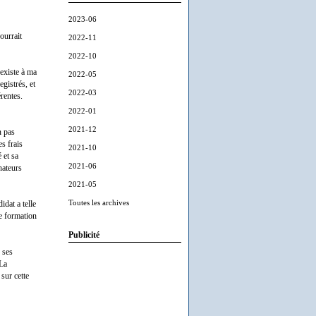
2023-06
ourrait
2022-11
2022-10
existe à ma
2022-05
gistrés, et
2022-03
rentes.
2022-01
2021-12
n pas
s frais
2021-10
 et sa
2021-06
nateurs
2021-05
Toutes les archives
idat a telle
re formation
Publicité
 ses
 La
sur cette