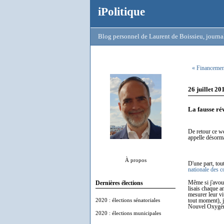
iPolitique
Blog personnel de Laurent de Boissieu, journal
« Financement 
26 juillet 20
La fausse ré
De retour ce we
appelle désorma
À propos
D'une part, tout
nationale des 
Même si j'avoue
Dernières élections
lisais chaque a
mesurer leur vi
2020 : élections sénatoriales
tout moment), j
Nouvel Oxygèn
2020 : élections municipales