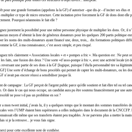
 de parti politique pour toutes ces structures à objet divers... interpelle.
rêt pour une grande formation (appelons la la GF) d’autoriser –que dis-je - d’inciter ses élus et
 multiplier ce type de micro structure. Cette incitation prive forcement la GF de dons dont elle p
ectement. Pourquoi néanmoins le fait elle ?
gnez justement la possibilité pour une même personne physique de multiplier les dons. Or, il n’
aucun moyen d’obtenir la liste de généreux donateurs pour les quelques 200 partis politique enre
er les noms des multi-donateurs ayant financé une, deux, trois,.. dix formations politiques diffé
comme la GF, à ma connaissance, c’est assez simple, et peu risqué.
nguez très clairement « Associations locales » et « pompes a fric ». Ma question est : Ne peut o
les faits, une fusion des deux ? Une sorte «d’asso-pompe à fric », avec une activité locale (et de
 reversant une partie de ses dons à la GF [logique, puisque l’élu/la personnalité tire sa légitimité
a GF] Une sorte d’échange de bons procédés qui permet de capter les multi-donateurs, ou les do
F n’avait pas encore réussi a sensibiliser jusque là.
 de campagne : La GF perçoit de l'argent public parce qu'elle soutient et fait élire tel ou tel cand
ion. Or dans le cas qui nous occupe, un candidat aura pu être soutenu financièrement par une aut
procédé ne pose t-il pas un problème en soi ?
r a mon tweet initial, j’avais lu, il y a quelques temps que le montant des sommes transférées de
ocales vers l’UMP étaient bien supérieures a celles indiquées dans le document de la CNCCFP.
issait elle même que ses transferts étaient peu traçables. Je ne parviens plus a mettre la main 
is si je la retrouve... je vous fais signe.
merci pour cette excellente note de synthèse.