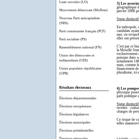
Lutte ouvrière (LO)
3) Les associa
géographique d
Mouvement démocrate (MoDem)
janvier 2008 pa
Nouveau Parti anticapitaliste
Signe distinctif
(NPA)
En métropole, d
candidats ayan
Parti communiste français (PCF)
mer, en revanch
elles ont prése
Parti socialiste (PS)
C'est par ce bi
Rassemblement national (FN)
la Moselle Jea
exclusivement o
Union des démocrates et
puisque dans se
indépendants (UDI)
notamment 148.1
mais, comme le 
Union populaire républicaine
financement de 
pluralisme, ici
(UPR)
Résultats électoraux
4) Les pompes
physique pourra
parti politique
Élections départementales
Signe distinctif
Élections européennes
recettes : coti
charges de per
Élections législatives
Ce risque de co
Élections municipales
telles manœuvr
Élections présidentielles
Élections régionales