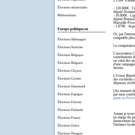
L'UMP a néanmoi
Élections sénatoriales
- 120.000€ :
Un
député Domini
Référendums
- 10.000€ :
Cap
député Renaud 
Marseille Prov
- 1.870€ :
Arge
Europe-politique.eu
Or, par l'inter
comptable plusi
Élections Allemagne
La comparaison
Élections Autriche
L'association
C
Élections Belgique
contributions 
est celui des a
Élections Bulgarie
d'une campagne 
dernier.
Élections Chypre
L'
Union Répub
Élections Croatie
des excédents 
dépenses révéla
Élections Danemark
[Au moment de m
Élections Espagne
par mon confrèr
partis en Prov
Élections Estonie
Élections Finlande
Autant je trouv
en marge du par
Élections France
financement dan
l'instance local
Élections Grèce
Élections Hongrie