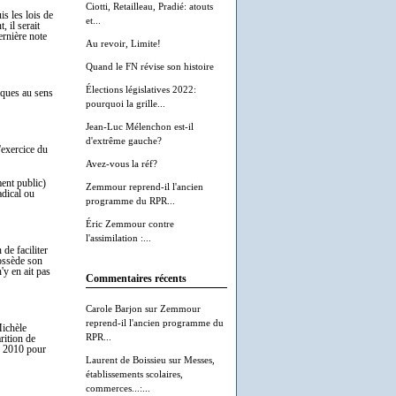
Ciotti, Retailleau, Pradié: atouts
is les lois de
et...
 il serait
ernière note
Au revoir, Limite!
Quand le FN révise son histoire
Élections législatives 2022:
tiques au sens
pourquoi la grille...
Jean-Luc Mélenchon est-il
d'extrême gauche?
l'exercice du
Avez-vous la réf?
ment public)
Zemmour reprend-il l'ancien
adical ou
programme du RPR...
Éric Zemmour contre
l'assimilation :...
de faciliter
ssède son
'y en ait pas
Commentaires récents
Carole Barjon
sur
Zemmour
reprend-il l'ancien programme du
Michèle
RPR...
rition de
e 2010 pour
Laurent de Boissieu
sur
Messes,
établissements scolaires,
commerces...:...