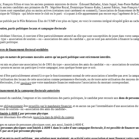
y; François Fillon et tous les anciens premiers ministres de droite : Édouard Balladur, Alain Juppé, Jean-Pierre Raff
rois anciens candidats aux primaires du PS : Ségolène Royal, Dominique Strauss-Kahn, Laurent Fabius; Jean-Françoi
ructures sont cependant plus ou moins actives (certaines sont carrément en sommeil); l'association de financement de 
que de Villepin - qui hésite entre le club ou le parti - n'a quant à elle apparemment pas encore reçu l'agrément de la
ue publiée par le Pôle Relations Élus de l'UMP n'est plus en ligne; en voici le contenu intégral récupéré grâce au cac
utien, partis politiques locaux et campagne électorale
cédant l'élection, il convient d'être particulièrement attentif au rôle que sont susceptibles de jouer dans votre camp
 type « association de soutien » ou « association des amis du candidat », qui ne sont pas autorisées à financer la camp
 parti politique.
urces de financement électoral prohibées
ges en nature de personnes morales autres qu'un parti politique sont strictement interdits.
avez mis en place une association loi de 1901 du type « association des amis du candidat » ou « association de soutien
e pourra en aucun cas participer à votre campagne, sous quelque forme que ce soit.
ent d'être particulièrement attentif à ce que le fonctionnement normal de cette association n'interfère pas avec la campa
'utilisation des locaux de cette association comme permanence électorale, ou de toute autre utilisation des moyens de 
électorales, il est
que votre mandataire financier rembourse l'association du montant correspondant.
impératif
financement de la campagne électorale autorisées
onnel du candidat, l'emprunt et les contributions des partis politiques, le candidat peut recourir aux
dons de personn
ent
obligatoirement
être
recueillis par le mandataire financier
, et en aucun cas par l'intermédiaire d'une association du
tion de soutien» ou «association des amis du candidat».
limités à 4600 €
par personne physique
.
ent désormais être effectués
jusqu'à la date de dépôt du compte
.
ges en nature de personnes physiques sont, aux aussi, limités à 4600 €.
e personnes physiques sont limités à 4600 € dans le cadre d'une campagne électorale, il est possible de financer un
 € par an et par personne physique
.
 d'un micro-parti politique : une solution pour maintenir en activité votre association et pour financer votre ca