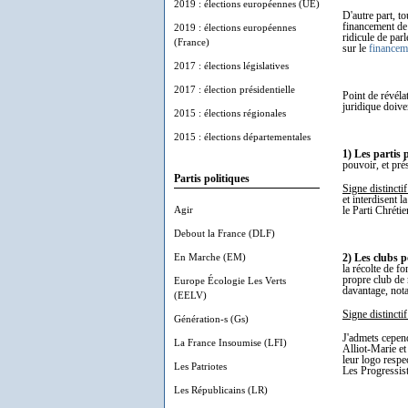
2019 : élections européennes (UE)
D'autre part, t
financement de 
2019 : élections européennes
ridicule de parl
(France)
sur le
financeme
2017 : élections législatives
2017 : élection présidentielle
Point de révéla
juridique doive
2015 : élections régionales
2015 : élections départementales
1) Les partis 
pouvoir, et pré
Partis politiques
Signe distinctif
et interdisent 
Agir
le Parti Chrét
Debout la France (DLF)
En Marche (EM)
2) Les clubs p
la récolte de f
propre club de 
Europe Écologie Les Verts
davantage, not
(EELV)
Signe distinctif
Génération-s (Gs)
J'admets cepend
La France Insoumise (LFI)
Alliot-Marie et
leur logo respe
Les Patriotes
Les Progressist
Les Républicains (LR)