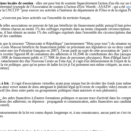
tions locales de soutien
: elles ont pour but de soutenir financièrement l'action d'un élu sur un t
éterminé (exemple de l'Association de soutien à l'action d'Éric Woerth - ASAEW - qui a été
agr
r la CNCCFP "pour exercer ses activités à l'intérieur du département de l'Oise et de la région Pi
 :
n'exercent pas leurs activités sur l'ensemble du territoire français.
e telles associations ne peuvent de fait pas bénéficier du financement public puisqu'il faut prés
t obtenu chacun au moins 1% des suffrages exprimés dans au moins cinquante circonscriptions.
e, il faut obtenir au moins 1% des suffrages exprimés dans l'ensemble des circonscriptions dan
nté des candidats.
ais que la structure "Démocratie et République" (anciennement "Metz pour tous") du sénateur no
n-Louis Masson bénéficie du financement public en présentant aux législatives un ou deux cand
utre-mer (en Polynésie française en 2007). J'avais parlé au sujet de cette association de "parti v
s recettes figurent 0€ de cotisations des adhérents et 18.294€ de contributions des élus (auxque
09€ de financement public et 17.700€ de dons de personnes physiques). Rien d'illégal faut-il 
rattachement des élus Nouveau Centre au Fetia Api, il s'agit d'un détournement de l'esprit de la 
la vie politique, quoi qu'on pense de ladite loi (et je l'ai justement moi-même critiquée, au nom 
-même).
 à fric
: il s'agit d'associations virtuelles ayant pour unique but de récolter des fonds (une mê
 ainsi verser autant de dons atteignant le plafond légal qu'il existe de coquilles vides) ensuite r
 actif (les dons entre partis ou groupements politiques étant autorisés et non plafonnés).
 :
des aides financières à d'autres formations politiques et aucune trace d'activité dans les compt
sations des adhérents; en dépenses : propagande et communication, aides financières aux candidat
sonnel).
ntournement de la loi est connu depuis longtemps et, à ma connaissance, aucun parti ne s'est ri
es.