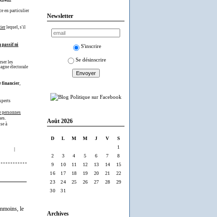
ce en particulier
Newsletter
ier
lequel, s'il
n passif ni
S'inscrire
Se désinscrire
rser les
pagne électorale
 financier
,
xperts
de personnes
ues.
Août 2026
se à
D
L
M
M
J
V
S
1
|
2
3
4
5
6
7
8
9
10
11
12
13
14
15
16
17
18
19
20
21
22
23
24
25
26
27
28
29
30
31
anmoins, le
Archives