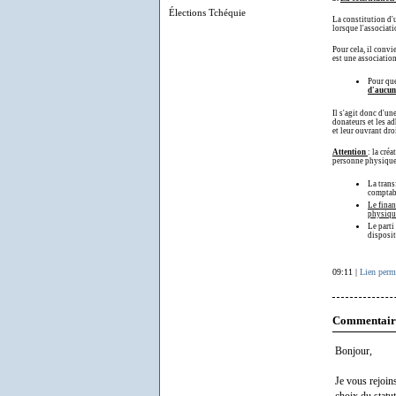
Élections Tchéquie
La constitution d'u
lorsque l'associati
Pour cela, il convi
est une associatio
Pour que
d'aucun
Il s'agit donc d'un
donateurs et les ad
et leur ouvrant dro
Attention
: la cré
personne physique 
La trans
comptab
Le finan
physique
Le parti
disposit
09:11 |
Lien perm
Commentair
Bonjour,
Je vous rejoin