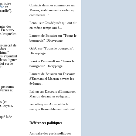
erritoire
Contacts dans les commerces
sur
éée
en
Messes, établissements scolaires,
cardie").
commerces...:...
Renou
sur
Ces députés qui ont dit
enter des
en même temps oui à...
 En outre-
s lesquelles
Laurent de Boissieu
sur
"Tuons le
bourgeois". Décryptage.
n-inscrit de
GdeC
sur
"Tuons le bourgeois".
idats
irtuel"
Décryptage.
ls s'ajoutent
le souligner,
Frankie Perussault
sur
"Tuons le
loi sur le
bourgeois". Décryptage.
du
Laurent de Boissieu
sur
Discours
d'Emmanuel Macron devant les
évêques...
me personne
eversés au
Fabien
sur
Discours d'Emmanuel
Macron devant les évêques...
es (en
lauredissy
sur
Au sujet de la
s, loyers,
marque Rassemblement national
squé à de
Références politiques
Annuaire des partis politiques