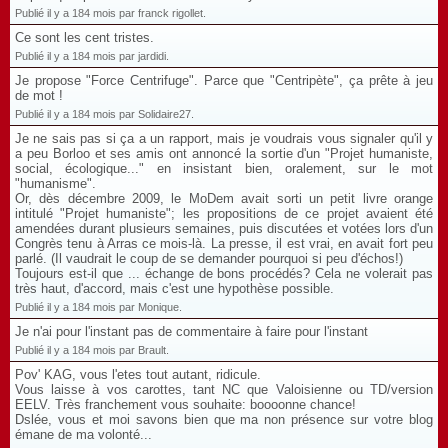
Publié il y a 184 mois par franck rigollet.
Ce sont les cent tristes.
Publié il y a 184 mois par jardidi.
Je propose "Force Centrifuge". Parce que "Centripète", ça prête à jeu
de mot !
Publié il y a 184 mois par Solidaire27.
Je ne sais pas si ça a un rapport, mais je voudrais vous signaler qu'il y
a peu Borloo et ses amis ont annoncé la sortie d'un "Projet humaniste,
social, écologique..." en insistant bien, oralement, sur le mot
"humanisme".
Or, dès décembre 2009, le MoDem avait sorti un petit livre orange
intitulé "Projet humaniste"; les propositions de ce projet avaient été
amendées durant plusieurs semaines, puis discutées et votées lors d'un
Congrès tenu à Arras ce mois-là. La presse, il est vrai, en avait fort peu
parlé. (Il vaudrait le coup de se demander pourquoi si peu d'échos!)
Toujours est-il que ... échange de bons procédés? Cela ne volerait pas
très haut, d'accord, mais c'est une hypothèse possible.
Publié il y a 184 mois par Monique.
Je n'ai pour l'instant pas de commentaire à faire pour l'instant
Publié il y a 184 mois par Brault.
Pov' KAG, vous l'etes tout autant, ridicule.
Vous laisse à vos carottes, tant NC que Valoisienne ou TD/version
EELV. Très franchement vous souhaite: boooonne chance!
Dslée, vous et moi savons bien que ma non présence sur votre blog
émane de ma volonté...