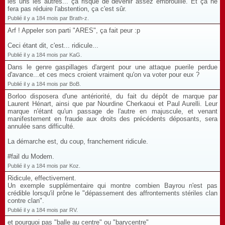
les uns les autres... ça risque de devenir assez embrouillé. Et ça ne
fera pas réduire l'abstention, ça c'est sûr.
Publié il y a 184 mois par Brath-z.
Arf ! Appeler son parti "ARES", ça fait peur :p
Ceci étant dit, c'est... ridicule...
Publié il y a 184 mois par KaG.
Dans le genre gaspillages d'argent pour une attaque puerile perdue
d'avance...et ces mecs croient vraiment qu'on va voter pour eux ?
Publié il y a 184 mois par BoB.
Borloo disposera d'une antériorité, du fait du dépôt de marque par
Laurent Hénart, ainsi que par Nourdine Cherkaoui et Paul Aurelli. Leur
marque n'étant qu'un passage de l'autre en majuscule, et venant
manifestement en fraude aux droits des précédents déposants, sera
annulée sans difficulté.
La démarche est, du coup, franchement ridicule.
#fail du Modem.
Publié il y a 184 mois par Koz.
Ridicule, effectivement.
Un exemple supplémentaire qui montre combien Bayrou n'est pas
crédible lorsqu'il prône le "dépassement des affrontements stériles clan
contre clan".
Publié il y a 184 mois par RV.
et pourquoi pas "balle au centre" ou "barycentre"