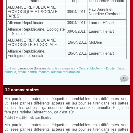
marque
dépôt
Déposant/Mandataire
ALLIANCE REPUBLICAINE
Paul Aurelli et
ECOLOGIQUE ET SOCIALE
08/04/2011
Nourdine Cherkaoui
(ARES)
Alliance Républicaine
08/04/2011
Laurent Hénart
Alliance Républicaine, Ecologiste
08/04/2011
Laurent Hénart
et Sociale
ALLIANCE REPUBLICAINE
19/04/2011
MoDem
ECOLOGISTE ET SOCIALE
Alliance Républicaine,
28/04/2011
Laurent Hénart
Ecologique et sociale
Écrit par
Laurent de Boissieu
dans les catégories
> Centre, MoDem
,
> Droite
| Tags :
politique
,
droite
,
centre
,
modem
,
alliance républicaine
12
12 commentaires
Ma parole, si toutes ces étiquettes semblables-mais-différentes sont
utilisées par les différents acteurs en jeu pour se tirer dans les pattes
les uns les autres... ça risque de devenir assez embrouillé. Et ça ne
fera pas réduire l'abstention, ça c'est sûr.
Publié il y a 184 mois par Brath-z.
Ma parole, si toutes ces étiquettes semblables-mais-différentes sont
utilisées par les différents acteurs en jeu pour se tirer dans les pattes