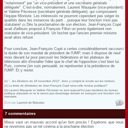
"
notamment
" par "
un vice-président et une secrétaire générale
déléguée
". C’est-à-dire, normalement, Laurent Wauquier (vice-président)
et Valérie Pécresse (secrétaire générale déléguée), qui composaient
l'équipe filloniste. Les intéressés ne pourront cependant pas siéger ès
qualités dans les instances du parti ...puisque leur fonction n'est pas
statutaire!
Dès la proclamation de son élection, Jean-François Copé
(3)
avait d'ailleurs proposé à François Fillon un poste également non
statutaire de vice-président. Un hochet que l'ancien premier ministre
avait alors refusé.
Pour conclure, Jean-François Copé a certes considérablement raccourci
la durée de son mandat de président de l'UMP, mais il dispose de neuf
mois devant lui pour parcourir les fédérations et les plateaux de
télévision afin d'installer l'idée que le chef de l'opposition c'est bien lui.
Puis, comme j'en suis persuadé, se représenter à la présidence de
l'UMP. Et y rester.
(1) "
...les élections du 18 novembre 2012
", donc y compris le scrutin sur les motions.
(2) La lettre de démission de Jean-François Copé sera-t-elle rendue publique?
(3) Laurent Wauquier
et Valérie Pécresse
ne sont aujourd'hui pas membres du bureau
politique statutaire et ne le seront pas davantage demain en exerçant une fonction non
statutaire.
7
Écrit par
Laurent de Boissieu
7 commentaires
Mieux vaut un mauvais accord qu'un bon procès ! Espérons que nous
ne reverrons pas un tel cinéma a la prochaine élection