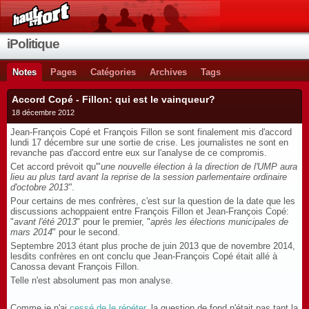
iPolitique
Notes
Pages
Catégories
Archives
Tags
Accord Copé - Fillon: qui est le vainqueur?
18 décembre 2012
Jean-François Copé et François Fillon se sont finalement mis d'accord
lundi 17 décembre sur une sortie de crise. Les journalistes ne sont en
revanche pas d'accord entre eux sur l'analyse de ce compromis.
Cet accord prévoit qu'"
une nouvelle élection à la direction de l'UMP aura
lieu au plus tard avant la reprise de la session parlementaire ordinaire
d'octobre 2013"
.
Pour certains de mes confrères, c'est sur la question de la date que les
discussions achoppaient entre François Fillon et Jean-François Copé:
"
avant l'été 2013
" pour le premier, "
après les élections municipales de
mars 2014
" pour le second.
Septembre 2013 étant plus proche de juin 2013 que de novembre 2014,
lesdits confrères en ont conclu que Jean-François Copé était allé à
Canossa devant François Fillon.
Telle n'est absolument pas mon analyse.
Comme je n'ai
cessé de le répéter
,
la question de fond n'était pas tant la