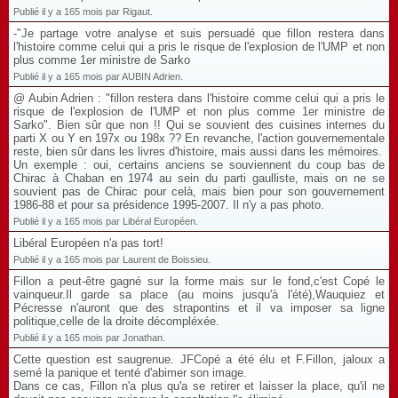
Publié il y a 165 mois par Rigaut.
-"Je partage votre analyse et suis persuadé que fillon restera dans
l'histoire comme celui qui a pris le risque de l'explosion de l'UMP et non
plus comme 1er ministre de Sarko
Publié il y a 165 mois par AUBIN Adrien.
@ Aubin Adrien : "fillon restera dans l'histoire comme celui qui a pris le
risque de l'explosion de l'UMP et non plus comme 1er ministre de
Sarko". Bien sûr que non !! Qui se souvient des cuisines internes du
parti X ou Y en 197x ou 198x ?? En revanche, l'action gouvernementale
reste, bien sûr dans les livres d'histoire, mais aussi dans les mémoires.
Un exemple : oui, certains anciens se souviennent du coup bas de
Chirac à Chaban en 1974 au sein du parti gaulliste, mais on ne se
souvient pas de Chirac pour celà, mais bien pour son gouvernement
1986-88 et pour sa présidence 1995-2007. Il n'y a pas photo.
Publié il y a 165 mois par Libéral Européen.
Libéral Européen n'a pas tort!
Publié il y a 165 mois par Laurent de Boissieu.
Fillon a peut-être gagné sur la forme mais sur le fond,c'est Copé le
vainqueur.Il garde sa place (au moins jusqu'à l'été),Wauquiez et
Pécresse n'auront que des strapontins et il va imposer sa ligne
politique,celle de la droite décompléxée.
Publié il y a 165 mois par Jonathan.
Cette question est saugrenue. JFCopé a été élu et F.Fillon, jaloux a
semé la panique et tenté d'abimer son image.
Dans ce cas, Fillon n'a plus qu'a se retirer et laisser la place, qu'il ne