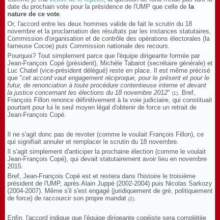
date du prochain vote pour la présidence de l'UMP que celle de
la
nature de ce vote
.
Or, l'accord entre les deux hommes valide de fait le scrutin du 18
novembre et la proclamation des résultats par les instances statutaires,
Commission d'organisation et de contrôle des opérations électorales (la
fameuse Cocoe) puis Commission nationale des recours.
Pourquoi? Tout simplement parce que l'équipe dirigeante formée par
Jean-François Copé (président), Michèle Tabarot (secrétaire générale) et
Luc Chatel (vice-président délégué) reste en place. Il est même précisé
que "
cet accord vaut engagement réciproque, pour le présent et pour le
futur, de renonciation à toute procédure contentieuse interne et devant
la justice concernant les élections du 18 novembre 2012
"
. Bref,
(1)
François Fillon renonce définitivement à la voie judiciaire, qui constituait
pourtant pour lui le seul moyen légal d'obtenir de force un retrait de
Jean-François Copé.
Il ne s'agit donc pas de revoter (comme le voulait François Fillon), ce
qui signifiait annuler et remplacer le scrutin du 18 novembre.
Il s'agit simplement d'anticiper la prochaine élection (comme le voulait
Jean-François Copé), qui devait statutairement avoir lieu en novembre
2015.
Bref, Jean-François Copé est et restera dans l'histoire le troisième
président de l'UMP, après Alain Juppé (2002-2004) puis Nicolas Sarkozy
(2004-2007). Même s'il s'est engagé (juridiquement de gré, politiquement
de force) de raccourcir son propre mandat
.
(2)
Enfin, l'accord indique que l'équipe dirigeante copéiste sera complétée