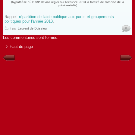
(hypothèse où l'UMP devrait régler sur l'exercice 2013 la totalité de l'ardoise de la
présidentielle)
Rappel:
répartition de l'aide publique aux partis et groupements
politiques pour l'année 2013
.
0
Écrit par
Laurent de Boissieu
Les commentaires sont fermés.
> Haut de page