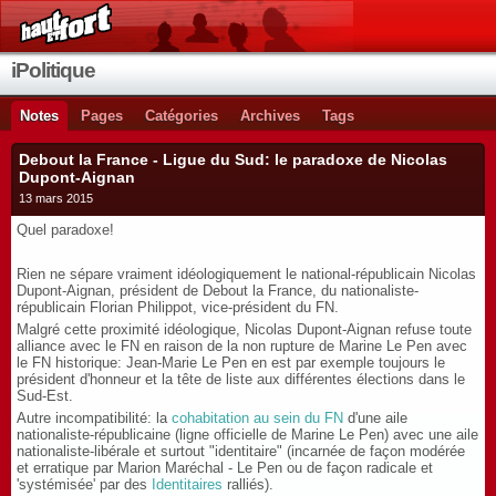
iPolitique
Notes
Pages
Catégories
Archives
Tags
Debout la France - Ligue du Sud: le paradoxe de Nicolas
Dupont-Aignan
13 mars 2015
Quel paradoxe!
Rien ne sépare vraiment idéologiquement le national-républicain Nicolas
Dupont-Aignan, président de Debout la France, du nationaliste-
républicain Florian Philippot, vice-président du FN.
Malgré cette proximité idéologique, Nicolas Dupont-Aignan refuse toute
alliance avec le FN en raison de la non rupture de Marine Le Pen avec
le FN historique: Jean-Marie Le Pen en est par exemple toujours le
président d'honneur et la tête de liste aux différentes élections dans le
Sud-Est.
Autre incompatibilité: la
cohabitation au sein du FN
d'une aile
nationaliste-républicaine (ligne officielle de Marine Le Pen) avec une aile
nationaliste-libérale et surtout "identitaire" (incarnée de façon modérée
et erratique par Marion Maréchal - Le Pen ou de façon radicale et
'systémisée' par des
Identitaires
ralliés).