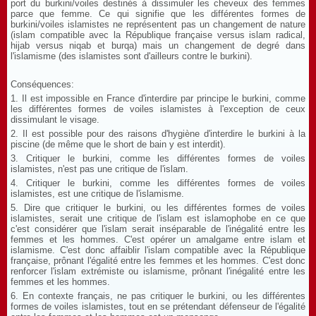
port du burkini/voiles destinés à dissimuler les cheveux des femmes
parce que femme. Ce qui signifie que les différentes formes de
burkini/voiles islamistes ne représentent pas un changement de nature
(islam compatible avec la République française versus islam radical,
hijab versus niqab et burqa) mais un changement de degré dans
l'islamisme (des islamistes sont d'ailleurs contre le burkini).
Conséquences:
1. Il est impossible en France d'interdire par principe le burkini, comme
les différentes formes de voiles islamistes à l'exception de ceux
dissimulant le visage.
2. Il est possible pour des raisons d'hygiène d'interdire le burkini à la
piscine (de même que le short de bain y est interdit).
3. Critiquer le burkini, comme les différentes formes de voiles
islamistes, n'est pas une critique de l'islam.
4. Critiquer le burkini, comme les différentes formes de voiles
islamistes, est une critique de l'islamisme.
5. Dire que critiquer le burkini, ou les différentes formes de voiles
islamistes, serait une critique de l'islam est islamophobe en ce que
c'est considérer que l'islam serait inséparable de l'inégalité entre les
femmes et les hommes. C'est opérer un amalgame entre islam et
islamisme. C'est donc affaiblir l'islam compatible avec la République
française, prônant l'égalité entre les femmes et les hommes. C'est donc
renforcer l'islam extrémiste ou islamisme, prônant l'inégalité entre les
femmes et les hommes.
6. En contexte français, ne pas critiquer le burkini, ou les différentes
formes de voiles islamistes, tout en se prétendant défenseur de l'égalité