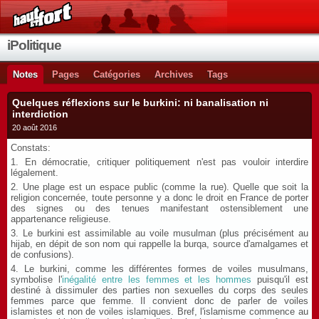
iPolitique
Notes
Pages
Catégories
Archives
Tags
Quelques réflexions sur le burkini: ni banalisation ni
interdiction
20 août 2016
Constats:
1. En démocratie, critiquer politiquement n'est pas vouloir interdire
légalement.
2. Une plage est un espace public (comme la rue). Quelle que soit la
religion concernée, toute personne y a donc le droit en France de porter
des signes ou des tenues manifestant ostensiblement une
appartenance religieuse.
3. Le burkini est assimilable au voile musulman (plus précisément au
hijab, en dépit de son nom qui rappelle la burqa, source d'amalgames et
de confusions).
4. Le burkini, comme les différentes formes de voiles musulmans,
symbolise l'
inégalité entre les femmes et les hommes
puisqu'il est
destiné à dissimuler des parties non sexuelles du corps des seules
femmes parce que femme. Il convient donc de parler de voiles
islamistes et non de voiles islamiques. Bref, l'islamisme commence au