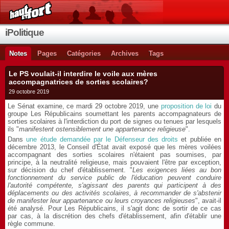
iPolitique
Notes
Pages
Catégories
Archives
Tags
Le PS voulait-il interdire le voile aux mères
accompagnatrices de sorties scolaires?
29 octobre 2019
Le Sénat examine, ce mardi 29 octobre 2019, une
proposition de loi
du
groupe Les Républicains soumettant les parents accompagnateurs de
sorties scolaires à l'interdiction du port de signes ou tenues par lesquels
ils "
manifestent ostensiblement une appartenance religieuse
".
Dans
une étude demandée par le Défenseur des droits
et publiée en
décembre 2013, le Conseil d'État avait exposé que les mères voilées
accompagnant des sorties scolaires n'étaient pas soumises, par
principe, à la neutralité religieuse, mais pouvaient l'être par exception,
sur décision du chef d'établissement. "
Les exigences liées au bon
fonctionnement du service public de l'éducation peuvent conduire
l'autorité compétente, s'agissant des parents qui participent à des
déplacements ou des activités scolaires, à recommander de s'abstenir
de manifester leur appartenance ou leurs croyances religieuses
", avait-il
été analysé. Pour Les Républicains, il s'agit donc de sortir de ce cas
par cas, à la discrétion des chefs d'établissement, afin d'établir une
règle commune.