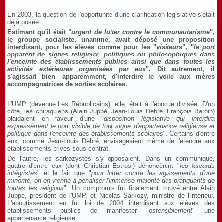
En 2003, la question de l'opportunité d'une clarification législative s'était
déjà posée.
Estimant qu'il était "
urgent de lutter contre le communautarisme
",
le groupe socialiste, unanime, avait déposé une proposition
interdisant, pour les élèves comme pour les "
visiteurs
", "
le port
apparent de signes religieux, politiques ou philosophiques dans
l'enceinte des établissements publics ainsi que dans toutes les
activités extérieures
organisées par eux
". Dit autrement, il
s'agissait bien, apparemment, d'interdire le voile aux mères
accompagnatrices de sorties scolaires.
L'UMP (devenue Les Républicains), elle, était à l'époque divisée. D'un
côté, les chiraquiens (Alain Juppé, Jean-Louis Debré, François Baroin)
plaidaient en faveur d'une "
disposition législative qui interdira
expressément le port visible de tout signe d'appartenance religieuse et
politique dans l'enceinte des établissements scolaires
". Certains d'entre
eux, comme Jean-Louis Debré, envisageaient même de l'étendre aux
établissements privés sous contrat.
De l'autre, les sarkozystes s'y opposaient. Dans un communiqué,
quatre d'entre eux (dont Christian Estrosi) dénoncèrent "
les laïcards
intégristes
" et le fait que "
pour lutter contre les agissements d'une
minorité, on en vienne à pénaliser l'immense majorité des pratiquants de
toutes les religions
". Un compromis fut finalement trouvé entre Alain
Juppé, président de l'UMP, et Nicolas Sarkozy, ministre de l'intérieur.
L'aboutissement en fut loi de 2004 interdisant aux élèves des
établissements publics de manifester "
ostensiblement
" une
appartenance religieuse.