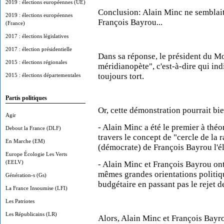
2019 : élections européennes (UE)
Conclusion: Alain Minc ne semblait
2019 : élections européennes
François Bayrou...
(France)
2017 : élections législatives
2017 : élection présidentielle
Dans sa réponse, le président du M
2015 : élections régionales
méridianopète", c'est-à-dire qui ind
toujours tort.
2015 : élections départementales
Partis politiques
Or, cette démonstration pourrait bi
Agir
- Alain Minc a été le premier à théo
Debout la France (DLF)
travers le concept de "cercle de la 
En Marche (EM)
(démocrate) de François Bayrou l'él
Europe Écologie Les Verts
(EELV)
- Alain Minc et François Bayrou ont
mêmes grandes orientations politique
Génération-s (Gs)
budgétaire en passant pas le rejet 
La France Insoumise (LFI)
Les Patriotes
Les Républicains (LR)
Alors, Alain Minc et François Bayr