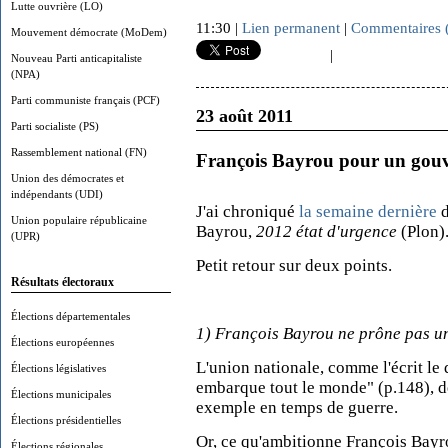
Lutte ouvrière (LO)
11:30 |
Lien permanent
|
Commentaires 
Mouvement démocrate (MoDem)
|
Nouveau Parti anticapitaliste
(NPA)
Parti communiste français (PCF)
23 août 2011
Parti socialiste (PS)
Rassemblement national (FN)
François Bayrou pour un go
Union des démocrates et
indépendants (UDI)
J'ai chroniqué
la semaine dernière
d
Union populaire républicaine
Bayrou,
2012 état d'urgence
(Plon)
(UPR)
Petit retour sur deux points.
Résultats électoraux
Élections départementales
1) François Bayrou ne prône pas u
Élections européennes
L'union nationale, comme l'écrit le 
Élections législatives
embarque tout le monde" (p.148), de
Élections municipales
exemple en temps de guerre.
Élections présidentielles
Or, ce qu'ambitionne François Bayro
Élections régionales