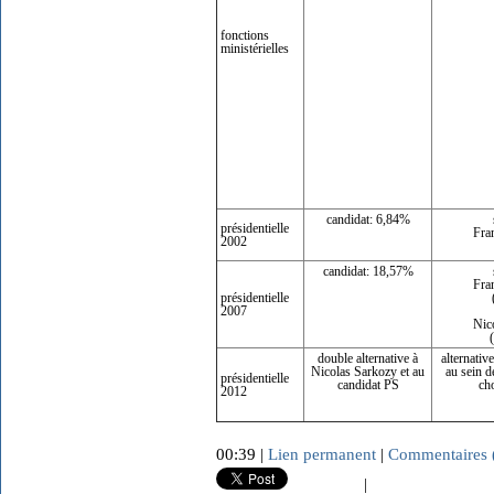
fonctions
ministérielles
candidat: 6,84%
présidentielle
Fra
2002
candidat: 18,57%
Fra
présidentielle
2007
Nic
double alternative à
alternativ
Nicolas Sarkozy et au
au sein d
présidentielle
candidat PS
cho
2012
00:39 |
Lien permanent
|
Commentaires 
|