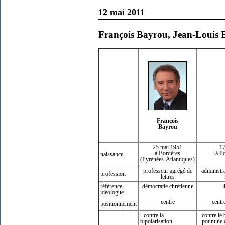
12 mai 2011
François Bayrou, Jean-Louis B
François
Bayrou
25 mai 1951
17
à Bordères
à P
naissance
(Pyrénées-Atlantiques)
professeur agrégé de
administr
profession
lettres
référence
démocratie chrétienne
l
idéologue
centre
centr
positionnement
- contre la
- contre le
bipolarisation
-
.
pour
.
une
.