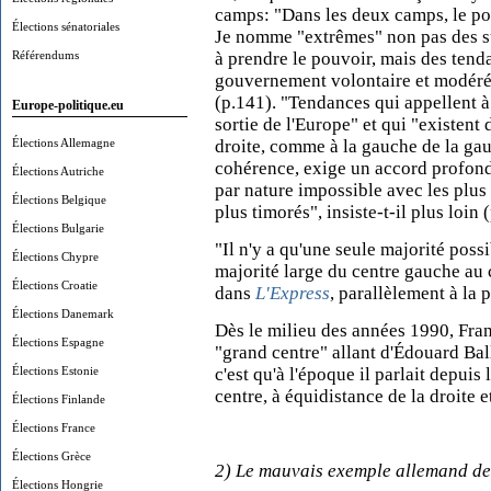
camps: "Dans les deux camps, le po
Élections sénatoriales
Je nomme "extrêmes" non pas des sub
Référendums
à prendre le pouvoir, mais des tend
gouvernement volontaire et modéré 
(p.141). "Tendances qui appellent à l
Europe-politique.eu
sortie de l'Europe" et qui "existent 
Élections Allemagne
droite, comme à la gauche de la gauc
cohérence, exige un accord profond 
Élections Autriche
par nature impossible avec les plus 
Élections Belgique
plus timorés", insiste-t-il plus loin 
Élections Bulgarie
"Il n'y a qu'une seule majorité poss
Élections Chypre
majorité large du centre gauche au 
Élections Croatie
dans
L'Express
, parallèlement à la 
Élections Danemark
Dès le milieu des années 1990, Fran
Élections Espagne
"grand centre" allant d'Édouard Bal
Élections Estonie
c'est qu'à l'époque il parlait depuis 
centre, à équidistance de la droite e
Élections Finlande
Élections France
Élections Grèce
2) Le mauvais exemple allemand de
Élections Hongrie