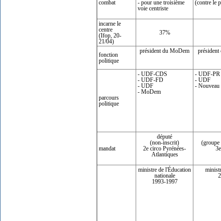
combat
- pour une troisième
(contre le p
voie centriste
incarne le
centre
37%
(Ifop, 20-
21/04)
président du MoDem
président
fonction
politique
- UDF-CDS
- UDF-PR
- UDF-FD
- UDF
- UDF
- Nouveau 
- MoDem
parcours
politique
député
(non-inscrit)
(groupe
mandat
2e circo Pyrénées-
3e
Atlantiques
ministre de l'Éducation
minist
nationale
2
1993-1997