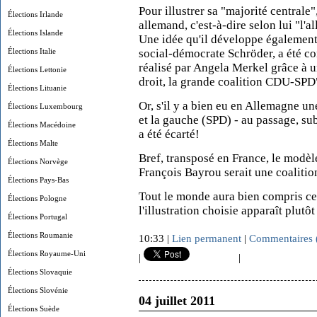
Pour illustrer sa "majorité central
Élections Irlande
allemand, c'est-à-dire selon lui "l'
Élections Islande
Une idée qu'il développe égalemen
Élections Italie
social-démocrate Schröder, a été co
réalisé par Angela Merkel grâce à u
Élections Lettonie
droit, la grande coalition CDU-SPD
Élections Lituanie
Or, s'il y a bien eu en Allemagne u
Élections Luxembourg
et la gauche (SPD) - au passage, su
Élections Macédoine
a été écarté!
Élections Malte
Bref, transposé en France, le modèl
Élections Norvège
François Bayrou serait une coaliti
Élections Pays-Bas
Tout le monde aura bien compris ce q
Élections Pologne
l'illustration choisie apparaît plu
Élections Portugal
Élections Roumanie
10:33 |
Lien permanent
|
Commentaires 
Élections Royaume-Uni
|
|
Élections Slovaquie
Élections Slovénie
04 juillet 2011
Élections Suède