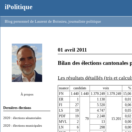
iPolitique
Blog personnel de Laurent de Boissieu, journaliste politique
01 avril 2011
Bilan des élections cantonales 
Les résultats détaillés (tris et calcu
nuance
candidats
voix
% 
FN
1.440
1.440
1.379.249
1.379.249
15,06
À propos
ER
1
1.130
0,01
FI
27
5.520
0,06
Dernières élections
LS
19
4.747
0,05
PDF
19
2.248
0,02
2020 : élections sénatoriales
79
15.201
MVL
2
13
0,00
2020 : élections municipales
LN
6
298
0,00