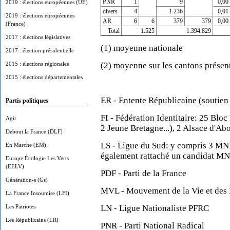
PNR
1
9
0,00
2019 : élections européennes (UE)
divers
4
1.236
0,01
2019 : élections européennes
AR
6
6
379
379
0,00
(France)
Total
1.525
1.394.829
2017 : élections législatives
(1) moyenne nationale
2017 : élection présidentielle
2015 : élections régionales
(2) moyenne sur les cantons présen
2015 : élections départementales
ER - Entente Républicaine (soutien 
Partis politiques
FI - Fédération Identitaire: 25 Bloc
Agir
2 Jeune Bretagne...), 2 Alsace d'Ab
Debout la France (DLF)
LS - Ligue du Sud: y compris 3 MNR
En Marche (EM)
également rattaché un candidat M
Europe Écologie Les Verts
(EELV)
PDF - Parti de la France
Génération-s (Gs)
MVL - Mouvement de la Vie et des 
La France Insoumise (LFI)
Les Patriotes
LN - Ligue Nationaliste PFRC
Les Républicains (LR)
PNR - Parti National Radical