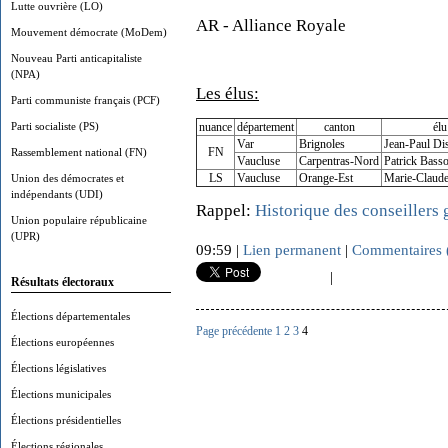
Lutte ouvrière (LO)
AR - Alliance Royale
Mouvement démocrate (MoDem)
Nouveau Parti anticapitaliste
(NPA)
Les élus:
Parti communiste français (PCF)
Parti socialiste (PS)
nuance
département
canton
élu
Var
Brignoles
Jean-Paul Di
Rassemblement national (FN)
FN
Vaucluse
Carpentras-Nord
Patrick Basso
Union des démocrates et
LS
Vaucluse
Orange-Est
Marie-Claud
indépendants (UDI)
Rappel:
Historique des conseillers
Union populaire républicaine
(UPR)
09:59 |
Lien permanent
|
Commentaires 
|
Résultats électoraux
Élections départementales
Page précédente
1
2
3
4
Élections européennes
Élections législatives
Élections municipales
Élections présidentielles
Élections régionales