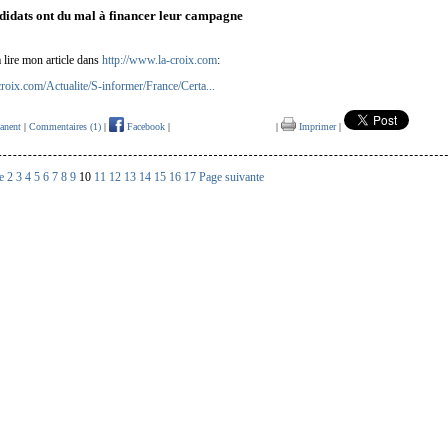
didats ont du mal à financer leur campagne
à lire mon article dans
http://www.la-croix.com
:
roix.com/Actualite/S-informer/France/Certa...
anent
|
Commentaires (1)
|
Facebook
|
|
Imprimer
|
e
2
3
4
5
6
7
8
9
10
11
12
13
14
15
16
17
Page suivante