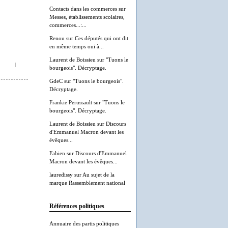
Contacts dans les commerces
sur
Messes, établissements scolaires,
commerces...:...
Renou
sur
Ces députés qui ont dit
en même temps oui à...
Laurent de Boissieu
sur
"Tuons le
|
bourgeois". Décryptage.
GdeC
sur
"Tuons le bourgeois".
Décryptage.
Frankie Perussault
sur
"Tuons le
bourgeois". Décryptage.
Laurent de Boissieu
sur
Discours
d'Emmanuel Macron devant les
évêques...
Fabien
sur
Discours d'Emmanuel
Macron devant les évêques...
lauredissy
sur
Au sujet de la
marque Rassemblement national
Références politiques
Annuaire des partis politiques