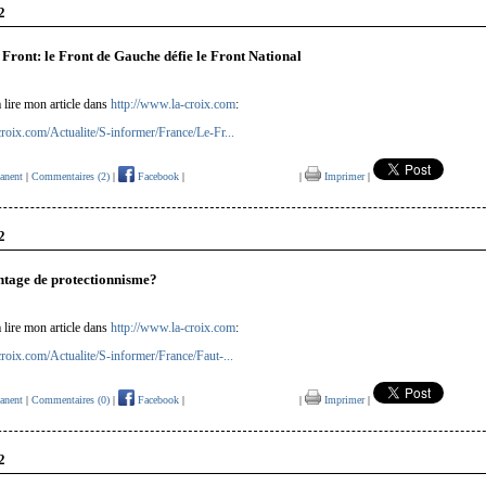
2
 Front: le Front de Gauche défie le Front National
à lire mon article dans
http://www.la-croix.com
:
roix.com/Actualite/S-informer/France/Le-Fr...
anent
|
Commentaires (2)
|
Facebook
|
|
Imprimer
|
2
ntage de protectionnisme?
à lire mon article dans
http://www.la-croix.com
:
roix.com/Actualite/S-informer/France/Faut-...
anent
|
Commentaires (0)
|
Facebook
|
|
Imprimer
|
2