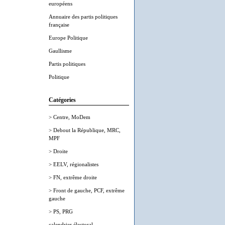
européens
Annuaire des partis politiques
française
Europe Politique
Gaullisme
Partis politiques
Politique
Catégories
> Centre, MoDem
> Debout la République, MRC,
MPF
> Droite
> EELV, régionalistes
> FN, extrême droite
> Front de gauche, PCF, extrême
gauche
> PS, PRG
calendrier électoral