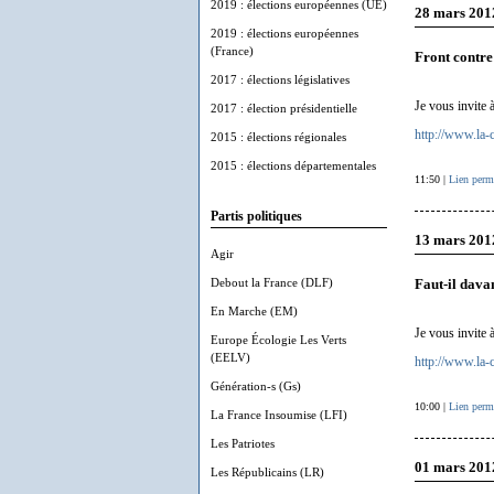
2019 : élections européennes (UE)
28 mars 201
2019 : élections européennes
(France)
Front contre
2017 : élections législatives
Je vous invite 
2017 : élection présidentielle
http://www.la-c
2015 : élections régionales
2015 : élections départementales
11:50 |
Lien perm
Partis politiques
13 mars 201
Agir
Debout la France (DLF)
Faut-il dava
En Marche (EM)
Je vous invite 
Europe Écologie Les Verts
(EELV)
http://www.la-c
Génération-s (Gs)
10:00 |
Lien perm
La France Insoumise (LFI)
Les Patriotes
01 mars 201
Les Républicains (LR)