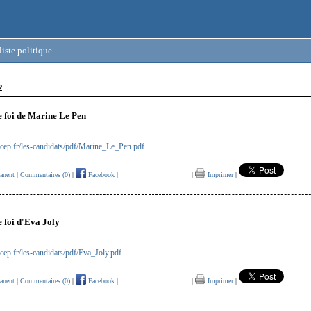
iste politique
2
e foi de Marine Le Pen
cep.fr/les-candidats/pdf/Marine_Le_Pen.pdf
anent
|
Commentaires (0)
|
Facebook
|
|
Imprimer
|
e foi d'Eva Joly
cep.fr/les-candidats/pdf/Eva_Joly.pdf
anent
|
Commentaires (0)
|
Facebook
|
|
Imprimer
|