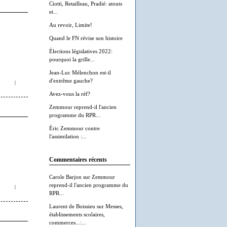
Ciotti, Retailleau, Pradié: atouts
et...
Au revoir, Limite!
Quand le FN révise son histoire
Élections législatives 2022:
pourquoi la grille...
Jean-Luc Mélenchon est-il
d'extrême gauche?
|
Avez-vous la réf?
Zemmour reprend-il l'ancien
programme du RPR...
Éric Zemmour contre
l'assimilation :...
Commentaires récents
Carole Barjon
sur
Zemmour
reprend-il l'ancien programme du
|
RPR...
Laurent de Boissieu
sur
Messes,
établissements scolaires,
commerces...:...