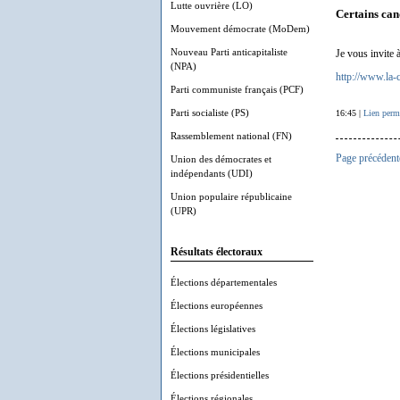
Lutte ouvrière (LO)
Certains can
Mouvement démocrate (MoDem)
Nouveau Parti anticapitaliste
Je vous invite 
(NPA)
http://www.la-c
Parti communiste français (PCF)
Parti socialiste (PS)
16:45 |
Lien perm
Rassemblement national (FN)
Page précédent
Union des démocrates et
indépendants (UDI)
Union populaire républicaine
(UPR)
Résultats électoraux
Élections départementales
Élections européennes
Élections législatives
Élections municipales
Élections présidentielles
Élections régionales