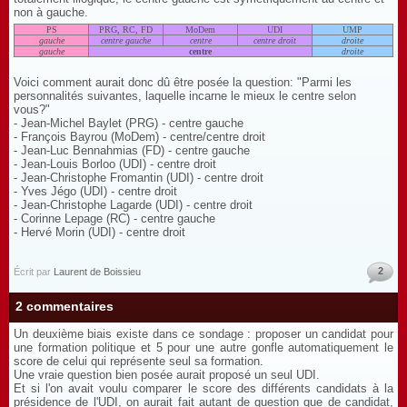
non à gauche.
PS
PRG, RC, FD
MoDem
UDI
UMP
gauche
centre gauche
centre
centre droit
droite
gauche
centre
droite
Voici comment aurait donc dû être posée la question: "Parmi les
personnalités suivantes, laquelle incarne le mieux le centre selon
vous?"
- Jean-Michel Baylet (PRG) - centre gauche
- François Bayrou (MoDem) - centre/centre droit
- Jean-Luc Bennahmias (FD) - centre gauche
- Jean-Louis Borloo (UDI) - centre droit
- Jean-Christophe Fromantin (UDI) - centre droit
- Yves Jégo (UDI) - centre droit
- Jean-Christophe Lagarde (UDI) - centre droit
- Corinne Lepage (RC) - centre gauche
- Hervé Morin (UDI) - centre droit
2
Écrit par
Laurent de Boissieu
2 commentaires
Un deuxième biais existe dans ce sondage : proposer un candidat pour
une formation politique et 5 pour une autre gonfle automatiquement le
score de celui qui représente seul sa formation.
Une vraie question bien posée aurait proposé un seul UDI.
Et si l'on avait voulu comparer le score des différents candidats à la
présidence de l'UDI, on aurait fait autant de question que de candidat,