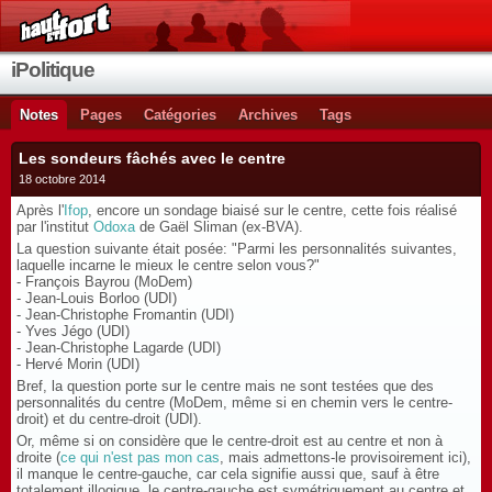
iPolitique
Notes
Pages
Catégories
Archives
Tags
Les sondeurs fâchés avec le centre
18 octobre 2014
Après l'
Ifop
, encore un sondage biaisé sur le centre, cette fois réalisé
par l'institut
Odoxa
de Gaël Sliman (ex-BVA).
La question suivante était posée: "Parmi les personnalités suivantes,
laquelle incarne le mieux le centre selon vous?"
- François Bayrou (MoDem)
- Jean-Louis Borloo (UDI)
- Jean-Christophe Fromantin (UDI)
- Yves Jégo (UDI)
- Jean-Christophe Lagarde (UDI)
- Hervé Morin (UDI)
Bref, la question porte sur le centre mais ne sont testées que des
personnalités du centre (MoDem, même si en chemin vers le centre-
droit) et du centre-droit (UDI).
Or, même si on considère que le centre-droit est au centre et non à
droite (
ce qui n'est pas mon cas
, mais admettons-le provisoirement ici),
il manque le centre-gauche, car cela signifie aussi que, sauf à être
totalement illogique, le centre-gauche est symétriquement au centre et