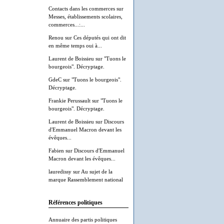
Contacts dans les commerces
sur
Messes, établissements scolaires,
commerces...:...
Renou
sur
Ces députés qui ont dit
en même temps oui à...
Laurent de Boissieu
sur
"Tuons le
bourgeois". Décryptage.
GdeC
sur
"Tuons le bourgeois".
Décryptage.
Frankie Perussault
sur
"Tuons le
bourgeois". Décryptage.
Laurent de Boissieu
sur
Discours
d'Emmanuel Macron devant les
évêques...
Fabien
sur
Discours d'Emmanuel
Macron devant les évêques...
lauredissy
sur
Au sujet de la
marque Rassemblement national
Références politiques
Annuaire des partis politiques