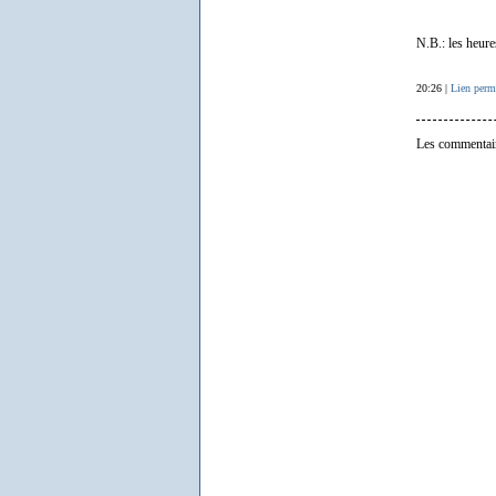
N.B.: les heure
20:26 |
Lien perm
Les commentair