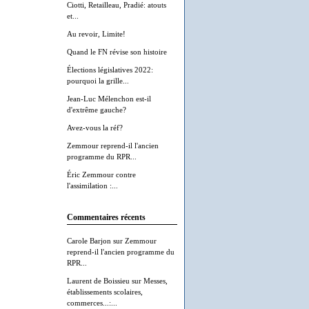
Ciotti, Retailleau, Pradié: atouts
et...
Au revoir, Limite!
Quand le FN révise son histoire
Élections législatives 2022:
pourquoi la grille...
Jean-Luc Mélenchon est-il
d'extrême gauche?
Avez-vous la réf?
Zemmour reprend-il l'ancien
programme du RPR...
Éric Zemmour contre
l'assimilation :...
Commentaires récents
Carole Barjon
sur
Zemmour
reprend-il l'ancien programme du
RPR...
Laurent de Boissieu
sur
Messes,
établissements scolaires,
commerces...:...