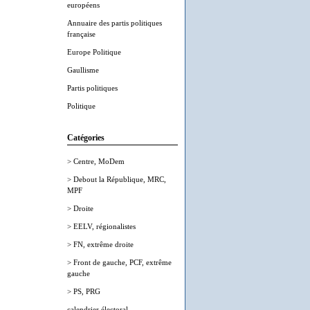
européens
Annuaire des partis politiques
française
Europe Politique
Gaullisme
Partis politiques
Politique
Catégories
> Centre, MoDem
> Debout la République, MRC,
MPF
> Droite
> EELV, régionalistes
> FN, extrême droite
> Front de gauche, PCF, extrême
gauche
> PS, PRG
calendrier électoral