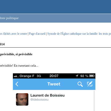
iste politique
s fâchés avec le centre
|
Page d'accueil
|
Synode de l'Église catholique sur la famille: les trois p
2014
mprévisible, si prévisible
révisible! En tweetant cela...