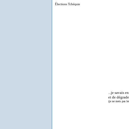
Élections Tchéquie
...je savais e
et de dégrade
(je ne mets pas le