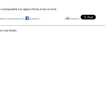
s correspondent à la capture d'écran et non au tweet...
anent
|
Commentaires (0)
|
Facebook
|
|
Imprimer
|
es sont fermés.