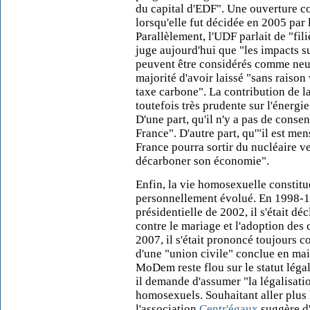
du capital d'EDF". Une ouverture co
lorsqu'elle fut décidée en 2005 pa
Parallèlement, l'UDF parlait de "fi
juge aujourd'hui que "les impacts s
peuvent être considérés comme neutr
majorité d'avoir laissé "sans raison
taxe carbone". La contribution de 
toutefois très prudente sur l'énergi
D'une part, qu'il n'y a pas de cons
France". D'autre part, qu'"il est me
France pourra sortir du nucléaire v
décarboner son économie".
Enfin, la vie homosexuelle constit
personnellement évolué. En 1998-199
présidentielle de 2002, il s'était dé
contre le mariage et l'adoption des
2007, il s'était prononcé toujours 
d'une "union civile" conclue en mai
MoDem reste flou sur le statut lég
il demande d'assumer "la légalisati
homosexuels. Souhaitant aller plus
l'association
Centr'égaux
suggère d'