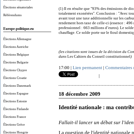
Élections sénatoriales
(1) Il en résulte que "93% des émissions de dio
totalement exonérées". Conclusion : "Avec tout
Référendums
avant tout une taxe additionnelle sur les carbur
rendement hors taxe de celle-ci (essence : 496 m
professionnel : 663 millions d’euros). Le solde 
Europe-politique.eu
chauffage. Ce solde porte sur le fioul domestiq
Élections Allemagne
Élections Autriche
(les citations sont issues de la décision du Co
Élections Belgique
dans
Les Cahiers du Conseil constitutionnel
)
Élections Bulgarie
17:00 |
Lien permanent
|
Commentaires 
Élections Chypre
|
Élections Croatie
Élections Danemark
18 décembre 2009
Élections Espagne
Élections Estonie
Identité nationale : ma contrib
Élections Finlande
Élections France
Fallait-il lancer un débat sur l'iden
Élections Grèce
La question de l'identité nationale n
Élections Hongrie