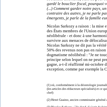
gardé le bouclier fiscal, pourquoi 
(...) Comment garder notre pays, un 
contraire des autres, je ne parle pas
émergents, je parle de la famille eu
Nicolas Sarkozy a raison : la mise 
des États membres de l'Union euro
néolibérale - et donc à une harmonis
survivre aux menaces de délocalisat
Nicolas Sarkozy ne dit pas la vérité 
50% des revenus non pas en raison
dogmatisme néolibéral : "Je ne touch
principe selon lequel on ne peut pre
gagne, a-t-il réaffirmé mi-octobre 
exception, comme par exemple la CS
(1) où, conformément à la déontologie journali
(les articles des rédacteurs spécialisés) et ce 
chef)
(2) Henri Guaino, ancien commissaire général au
(3) Nicolas Sarkozy : "Au fond, il s'agit de fai