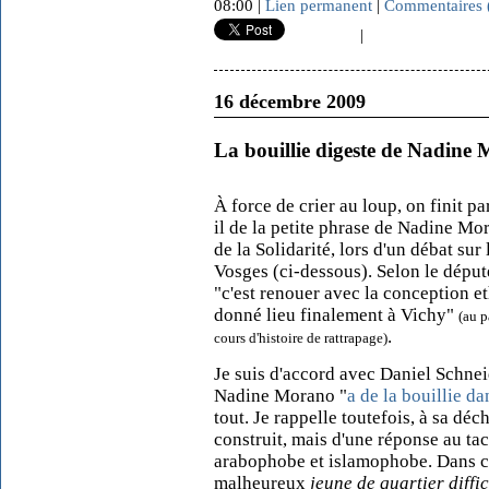
08:00 |
Lien permanent
|
Commentaires 
|
16 décembre 2009
La bouillie digeste de Nadine
À force de crier au loup, on finit pa
il de la petite phrase de Nadine Mor
de la Solidarité, lors d'un débat sur
Vosges (ci-dessous). Selon le déput
"c'est renouer avec la conception eth
donné lieu finalement à Vichy"
(au p
.
cours d'histoire de rattrapage)
Je suis d'accord avec Daniel Schne
Nadine Morano "
a de la bouillie da
tout. Je rappelle toutefois, à sa déch
construit, mais d'une réponse au ta
arabophobe et islamophobe. Dans cett
malheureux
jeune de quartier diffic