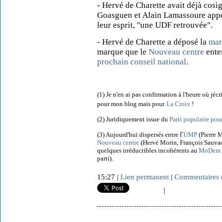
- Hervé de Charette avait déjà cos
Goasguen et Alain Lamassoure appela
leur esprit, "une UDF retrouvée".
- Hervé de Charette a déposé la
mar
marque que le
Nouveau centre
ente
prochain conseil national
.
(1) Je n'en ai pas confirmation à l'heure où jécris
pour mon blog mais pour
La Croix
!
(2) Juridiquement issue du
Parti populaire pou
l'
(3) Aujourd'hui dispersés entre
UMP
(Pierre 
Nouveau centre
(Hervé Morin, François Sauvade
quelques irréductibles incohérents au
MoDem
parti).
15:27 |
Lien permanent
|
Commentaires 
|