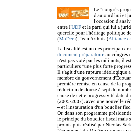
Le "congrès pro
d'aujourd'hui et 
l'occasion d'analy
entre l'
UDF
et le parti qui lui a ju
querelle pour l'héritage politique de
(
MoDem
), Jean Arthuis (
Alliance ce
La fiscalité est un des principaux 
document préparatoire
au congrès d
n'est pas voté par les militants, il
particuliers "une plus forte progres
Il s'agit d'une rupture idéologique 
membre du gouvernement d'Édouard 
première remise en cause de la progr
réduction de douze à sept du nombr
cause de cette progressivité date 
(2005-2007), avec une nouvelle réd
– et l'instauration d'un bouclier fi
Or, dans son programme présidentie
le principe du bouclier fiscal mai
promis puis réalisé par Nicolas S
"économie" du MoDem propose, cett