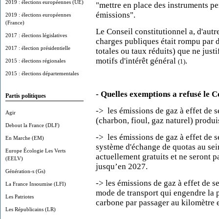
2019 : élections européennes (UE)
"mettre en place des instruments pe
émissions".
2019 : élections européennes
(France)
Le Conseil constitutionnel a, d'autre
2017 : élections législatives
charges publiques était rompu par d
2017 : élection présidentielle
totales ou taux réduits) que ne justif
motifs d'intérêt général
.
2015 : élections régionales
(1)
2015 : élections départementales
- Quelles exemptions a refusé le C
Partis politiques
-> les émissions de gaz à effet de 
Agir
(charbon, fioul, gaz naturel) produis
Debout la France (DLF)
-> les émissions de gaz à effet de 
En Marche (EM)
système d'échange de quotas au sei
Europe Écologie Les Verts
actuellement gratuits et ne seront 
(EELV)
jusqu’en 2027.
Génération-s (Gs)
-> les émissions de gaz à effet de se
La France Insoumise (LFI)
mode de transport qui engendre la 
Les Patriotes
carbone par passager au kilomètre e
Les Républicains (LR)