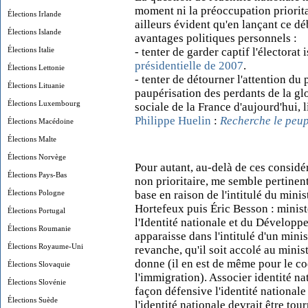
moment ni la préoccupation priorita
Élections Irlande
ailleurs évident qu'en lançant ce d
Élections Islande
avantages politiques personnels :
Élections Italie
- tenter de garder captif l'électorat 
présidentielle de 2007
.
Élections Lettonie
- tenter de détourner l'attention d
Élections Lituanie
paupérisation des perdants de la glo
Élections Luxembourg
sociale de la France d'aujourd'hui, 
Philippe Huelin
:
Recherche le peu
Élections Macédoine
Élections Malte
Élections Norvège
Pour autant, au-delà de ces considér
Élections Pays-Bas
non prioritaire, me semble pertinent
Élections Pologne
base en raison de l'intitulé du min
Hortefeux puis Éric Besson : ministè
Élections Portugal
l'Identité nationale et du Développe
Élections Roumanie
apparaisse dans l'intitulé d'un min
Élections Royaume-Uni
revanche, qu'il soit accolé au minis
donne (il en est de même pour le co
Élections Slovaquie
l'immigration). Associer identité na
Élections Slovénie
façon défensive l'identité nationale 
Élections Suède
l'identité nationale devrait être tou