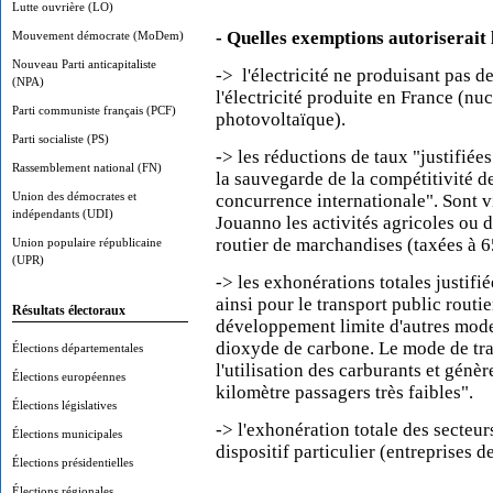
Lutte ouvrière (LO)
- Quelles exemptions autoriserait 
Mouvement démocrate (MoDem)
Nouveau Parti anticapitaliste
-> l'électricité ne produisant pas 
(NPA)
l'électricité produite en France (nu
Parti communiste français (PCF)
photovoltaïque).
Parti socialiste (PS)
-> les réductions de taux "justifiées
Rassemblement national (FN)
la sauvegarde de la compétitivité 
Union des démocrates et
concurrence internationale". Sont v
indépendants (UDI)
Jouanno les activités agricoles ou 
routier de marchandises (taxées à 6
Union populaire républicaine
(UPR)
-> les exhonérations totales justifiée
ainsi pour le transport public rout
Résultats électoraux
développement limite d'autres mode
dioxyde de carbone. Le mode de tr
Élections départementales
l'utilisation des carburants et génè
Élections européennes
kilomètre passagers très faibles".
Élections législatives
-> l'exhonération totale des secteu
Élections municipales
dispositif particulier (entreprises 
Élections présidentielles
Élections régionales