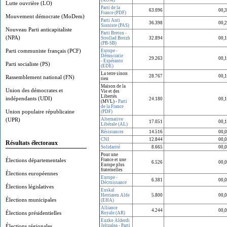
(AOM)
Lutte ouvrière (LO)
Parti de la
63.096
00,
France (PDF)
Mouvement démocrate (MoDem)
Parti Anti
36.398
00,
Sioniste (PAS)
Nouveau Parti anticapitaliste
Parti Breton -
(NPA)
Strollad Breizh
32.894
00,
(PB-SB)
Parti communiste français (PCF)
Europe -
Démocratie
29.263
00,
- Espéranto
Parti socialiste (PS)
(EDE)
La terre sinon
28.767
00,
Rassemblement national (FN)
rien
Maison de la
Union des démocrates et
Vie et des
Libertés
indépendants (UDI)
24.180
00,
(MVL) -
Parti
de la France
Union populaire républicaine
(PDF)
(UPR)
Alternative
17.051
00,
Libérale (AL)
Résistances
14.516
00,
CNI
12.844
00,
Résultats électoraux
Solidarité
8.665
00,
Pour une
Élections départementales
France et une
6.526
00,
Europe plus
fraternelles
Élections européennes
Europe -
6.381
00,
Décroissance
Élections législatives
Euskal
Herriaren Alde
5.800
00,
Élections municipales
(EHA)
Alliance
4.244
00,
Élections présidentielles
Royale (AR)
Euzko Alderdi
Élections régionales
Jeltzalea - Parti