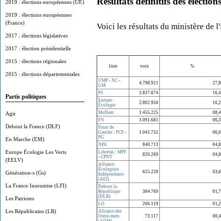
Résultats définitifs des électio
2019 : élections européennes (UE)
2019 : élections européennes
(France)
Voici les résultats du ministère de l'
2017 : élections législatives
2017 : élection présidentielle
2015 : élections régionales
liste
voix
%
2015 : élections départementales
UMP
-
NC
-
4.798.921
27,
GM
PS
2.837.674
16,
Partis politiques
Europe -
2.802.950
16,
Écologie
MoDem
1.455.225
08,
Agir
FN
1.091.681
06,
Debout la France (DLF)
Front de
Gauche
:
PCF
-
1.041.755
06,
PG
En Marche (EM)
NPA
840.713
04,
Europe Écologie Les Verts
Libertas
:
MPF
826.269
04,
-
CPNT
(EELV)
Alliance
Écologiste
625.220
03,
Génération-s (Gs)
Indépendante
(AEI)
La France Insoumise (LFI)
Debout la
République
304.769
01,
(DLR)
Les Patriotes
LO
206.119
01,
Les Républicains (LR)
Alliance des
Outre-mers
73.117
00,