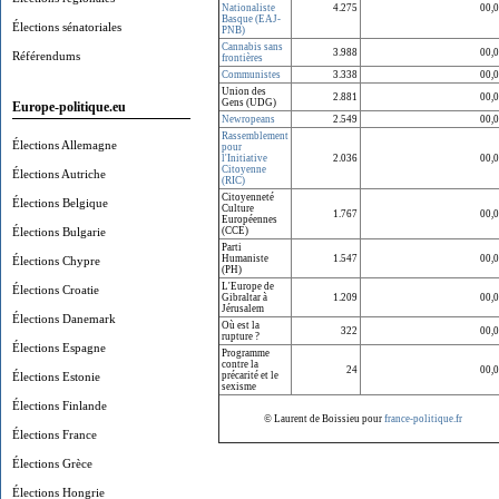
Nationaliste
4.275
00,
Basque (EAJ-
Élections sénatoriales
PNB)
Cannabis sans
3.988
00,
Référendums
frontières
Communistes
3.338
00,
Union des
2.881
00,
Gens (UDG)
Europe-politique.eu
Newropeans
2.549
00,
Rassemblement
Élections Allemagne
pour
l'Initiative
2.036
00,
Citoyenne
Élections Autriche
(RIC)
Citoyenneté
Élections Belgique
Culture
1.767
00,
Européennes
Élections Bulgarie
(CCE)
Parti
Humaniste
1.547
00,
Élections Chypre
(PH)
L'Europe de
Élections Croatie
Gibraltar à
1.209
00,
Jérusalem
Élections Danemark
Où est la
322
00,
rupture ?
Élections Espagne
Programme
contre la
24
00,
Élections Estonie
précarité et le
sexisme
Élections Finlande
© Laurent de Boissieu pour
france-politique.fr
Élections France
Élections Grèce
Élections Hongrie