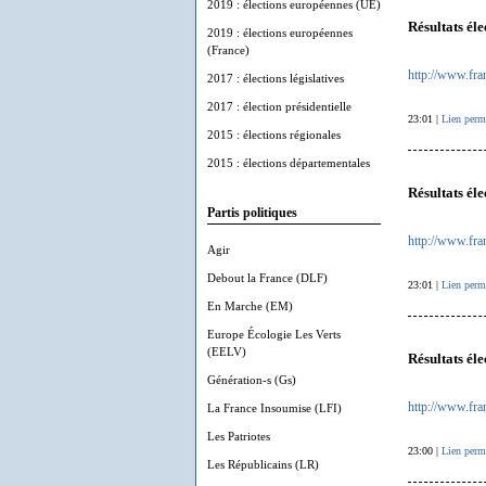
2019 : élections européennes (UE)
Résultats éle
2019 : élections européennes
(France)
http://www.fran
2017 : élections législatives
2017 : élection présidentielle
23:01 |
Lien perm
2015 : élections régionales
2015 : élections départementales
Résultats él
Partis politiques
http://www.fran
Agir
Debout la France (DLF)
23:01 |
Lien perm
En Marche (EM)
Europe Écologie Les Verts
(EELV)
Résultats él
Génération-s (Gs)
http://www.fran
La France Insoumise (LFI)
Les Patriotes
23:00 |
Lien perm
Les Républicains (LR)