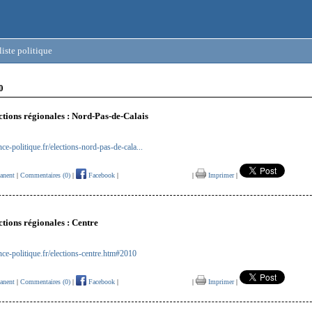
iste politique
0
ections régionales : Nord-Pas-de-Calais
ce-politique.fr/elections-nord-pas-de-cala...
anent
|
Commentaires (0)
|
Facebook
|
|
Imprimer
|
ctions régionales : Centre
ce-politique.fr/elections-centre.htm#2010
anent
|
Commentaires (0)
|
Facebook
|
|
Imprimer
|