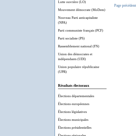
Lutte ouvrière (LO)
Page précédent
Mouvement démocrate (MoDem)
Nouveau Parti anticapitaliste
(NPA)
Parti communiste français (PCF)
Parti socialiste (PS)
Rassemblement national (FN)
Union des démocrates et
indépendants (UDI)
Union populaire républicaine
(UPR)
Résultats électoraux
Élections départementales
Élections européennes
Élections législatives
Élections municipales
Élections présidentielles
Élections régionales