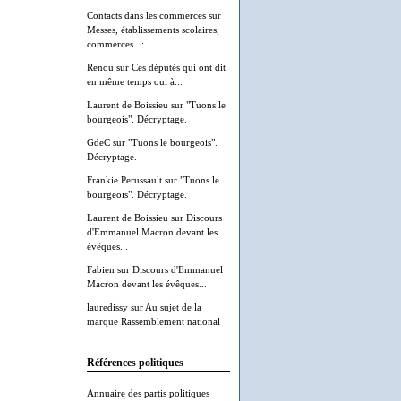
Contacts dans les commerces
sur
Messes, établissements scolaires,
commerces...:...
Renou
sur
Ces députés qui ont dit
en même temps oui à...
Laurent de Boissieu
sur
"Tuons le
bourgeois". Décryptage.
GdeC
sur
"Tuons le bourgeois".
Décryptage.
Frankie Perussault
sur
"Tuons le
bourgeois". Décryptage.
Laurent de Boissieu
sur
Discours
d'Emmanuel Macron devant les
évêques...
Fabien
sur
Discours d'Emmanuel
Macron devant les évêques...
lauredissy
sur
Au sujet de la
marque Rassemblement national
Références politiques
Annuaire des partis politiques