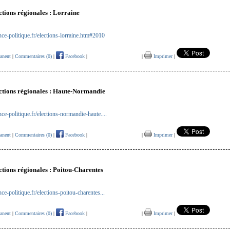
ctions régionales : Lorraine
ce-politique.fr/elections-lorraine.htm#2010
anent
|
Commentaires (0)
|
Facebook
|
|
Imprimer
|
ections régionales : Haute-Normandie
ce-politique.fr/elections-normandie-haute....
anent
|
Commentaires (0)
|
Facebook
|
|
Imprimer
|
ections régionales : Poitou-Charentes
ce-politique.fr/elections-poitou-charentes...
anent
|
Commentaires (0)
|
Facebook
|
|
Imprimer
|