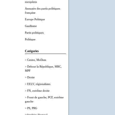
européens
Annuaire des partis politiques
française
Europe Politique
Gaullisme
Partis politiques
Politique
Catégories
> Centre, MoDem
> Debout la République, MRC,
MPF
> Droite
> EELV, régionalistes
> FN, extrême droite
> Front de gauche, PCF, extrême
gauche
> PS, PRG
calendrier électoral