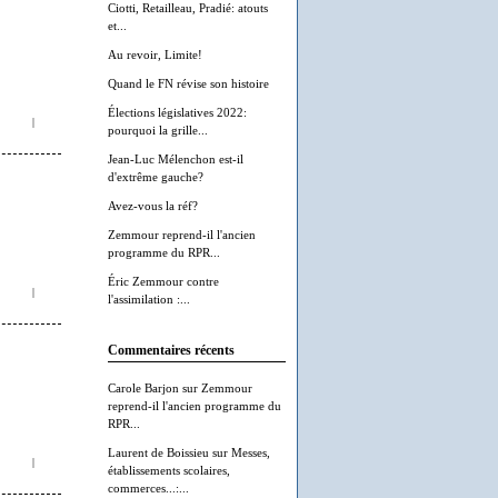
Ciotti, Retailleau, Pradié: atouts
et...
Au revoir, Limite!
Quand le FN révise son histoire
Élections législatives 2022:
|
pourquoi la grille...
Jean-Luc Mélenchon est-il
d'extrême gauche?
Avez-vous la réf?
Zemmour reprend-il l'ancien
programme du RPR...
Éric Zemmour contre
|
l'assimilation :...
Commentaires récents
Carole Barjon
sur
Zemmour
reprend-il l'ancien programme du
RPR...
Laurent de Boissieu
sur
Messes,
|
établissements scolaires,
commerces...:...