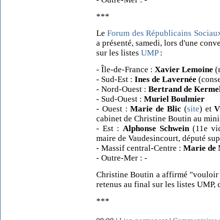
***
Le
Forum des Républicains Sociau
a présenté, samedi, lors d'une conve
sur les listes
UMP
:
- Île-de-France :
Xavier Lemoine
(
- Sud-Est :
Ines de Lavernée
(conse
- Nord-Ouest :
Bertrand de Kerme
- Sud-Ouest :
Muriel Boulmier
- Ouest :
Marie de Blic
(
site
) et
V
cabinet de Christine Boutin au min
- Est :
Alphonse Schwein
(11e vic
maire de Vaudesincourt, député su
- Massif central-Centre :
Marie de 
- Outre-Mer : -
Christine Boutin a affirmé "vouloir
retenus au final sur les listes UMP,
***