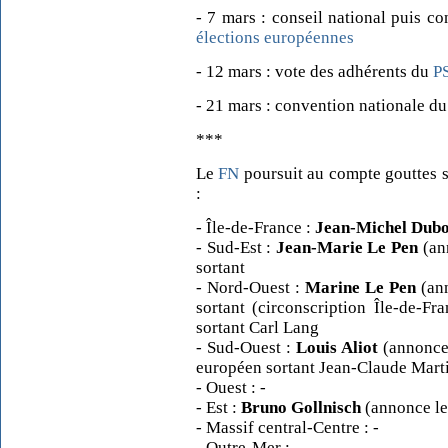
- 7 mars : conseil national puis c
élections européennes
- 12 mars : vote des adhérents du
P
- 21 mars : convention nationale d
***
Le
FN
poursuit au compte gouttes s
:
- Île-de-France :
Jean-Michel Dubo
- Sud-Est :
Jean-Marie Le Pen
(an
sortant
- Nord-Ouest :
Marine Le Pen
(ann
sortant (circonscription Île-de-F
sortant Carl Lang
- Sud-Ouest :
Louis Aliot
(annonce 
européen sortant Jean-Claude Mart
- Ouest : -
- Est :
Bruno Gollnisch
(annonce le
- Massif central-Centre : -
- Outre-Mer : -