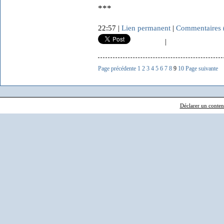
***
22:57 |
Lien permanent
|
Commentaires 
|
Page précédente
1
2
3
4
5
6
7
8
9
10
Page suivante
Déclarer un contenu