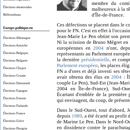
membre du comit
Élections sénatoriales
malheureux à la tê
d'Île-de-France.
Référendums
Ces défections se placent dans le co
Europe-politique.eu
pour le FN. C'est en effet à l'occas
Jean-Marie Le Pen obtint son premi
Élections Allemagne
Ni la scission de Bruno Mégret en
Élections Autriche
européennes en
2004
n'ont, depu
Élections Belgique
représentants au Parlement européen
la dernière
présidentielle
, et comp
Élections Bulgarie
Parlement européen
, les places éli
Élections Chypre
FN a d'ores et déjà investi ses tête
Élections Croatie
avait obtenu des élus en
2004
: Î
couple Le Pen), Sud-Est (Jean-Mari
Élections Danemark
2004 en Île-de-France), Sud-Oue
Élections Espagne
Écartant d'emblée de la première 
Élections Estonie
qui envisagent, du coup, de présente
Élections Finlande
Dans le Sud-Ouest, tout d'abord, 
Élections France
depuis
1989
, a été écarté au profit
Élections Grèce
de Marine Le Pen. Dans le Nord-Oues
en dissidence contre le parachuta
Élections Hongrie