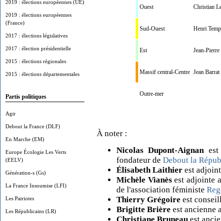
2019 : élections européennes (UE)
Ouest
Christian L
2019 : élections européennes
(France)
Sud-Ouest
Henri Temp
2017 : élections législatives
2017 : élection présidentielle
Est
Jean-Pierr
2015 : élections régionales
Massif central-Centre
Jean Barrat
2015 : élections départementales
Outre-mer
Partis politiques
Agir
Debout la France (DLF)
À noter :
En Marche (EM)
Nicolas Dupont-Aignan
est 
Europe Écologie Les Verts
fondateur de
Debout la Répub
(EELV)
Élisabeth Laithier
est adjoin
Génération-s (Gs)
Michèle Vianès
est adjointe 
La France Insoumise (LFI)
de l'association féministe
Reg
Thierry Grégoire
est conseil
Les Patriotes
Brigitte Brière
est ancienne 
Les Républicains (LR)
Christiane Bruneau
est ancie