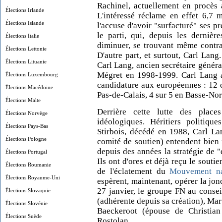
Rachinel, actuellement en procès av
Élections Irlande
L'intéressé réclame en effet 6,7 
Élections Islande
l'accuse d'avoir "surfacturé" ses pr
le parti, qui, depuis les dernièr
Élections Italie
diminuer, se trouvant même contra
Élections Lettonie
D'autre part, et surtout, Carl Lang
Élections Lituanie
Carl Lang, ancien secrétaire généra
Mégret en 1998-1999. Carl Lang a
Élections Luxembourg
candidature aux européennes : 12 
Élections Macédoine
Pas-de-Calais, 4 sur 5 en Basse-Nor
Élections Malte
Derrière cette lutte des place
Élections Norvège
idéologiques. Héritiers politique
Élections Pays-Bas
Stirbois, décédé en 1988, Carl La
Élections Pologne
comité de soutien) entendent bien 
depuis des années la stratégie de 
Élections Portugal
Ils ont d'ores et déjà reçu le sout
Élections Roumanie
de l'éclatement du
Mouvement nat
Élections Royaume-Uni
espèrent, maintenant, opérer la jonc
27 janvier, le groupe FN au consei
Élections Slovaquie
(adhérente depuis sa création), Ma
Élections Slovénie
Baeckeroot (épouse de Christia
Élections Suède
Rostolan.