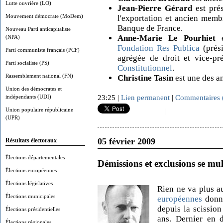
Lutte ouvrière (LO)
Jean-Pierre Gérard
est pré
Mouvement démocrate (MoDem)
l'exportation et ancien memb
Banque de France.
Nouveau Parti anticapitaliste
Anne-Marie Le Pourhiet
e
(NPA)
Fondation Res Publica
(prési
Parti communiste français (PCF)
agrégée de droit et vice-pré
Parti socialiste (PS)
Constitutionnel
.
Rassemblement national (FN)
Christine Tasin
est une des an
Union des démocrates et
indépendants (UDI)
23:25 |
Lien permanent
|
Commentaires 
Union populaire républicaine
|
(UPR)
05 février 2009
Résultats électoraux
Élections départementales
Démissions et exclusions se mu
Élections européennes
Élections législatives
Rien ne va plus 
Élections municipales
européennes
donne
depuis la scission
Élections présidentielles
ans. Dernier en d
Élections régionales