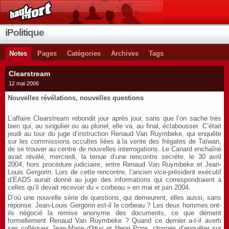
iPolitique
Notes
Pages
Catégories
Archives
Tags
Clearstream
12 mai 2006
Nouvelles révélations, nouvelles questions
L’affaire Clearstream rebondit jour après jour, sans que l’on sache très
bien qui, au singulier ou au pluriel, elle va, au final, éclabousser. C’était
jeudi au tour du juge d’instruction Renaud Van Ruymbeke, qui enquête
sur les commissions occultes liées à la vente des frégates de Taïwan,
de se trouver au centre de nouvelles interrogations. Le Canard enchaîné
avait révélé, mercredi, la tenue d’une rencontre secrète, le 30 avril
2004, hors procédure judiciaire, entre Renaud Van Ruymbeke et Jean-
Louis Gergorin. Lors de cette rencontre, l’ancien vice-président exécutif
d’EADS aurait donné au juge des informations qui correspondraient à
celles qu’il devait recevoir du « corbeau » en mai et juin 2004.
D’où une nouvelle série de questions, qui demeurent, elles aussi, sans
réponse. Jean-Louis Gergorin est-il le corbeau ? Les deux hommes ont-
ils négocié la remise anonyme des documents, ce que dément
formellement Renaud Van Ruymbeke ? Quand ce dernier a-t-il averti
ses collègues Jean-Marie d’Huy et Henri Pons, chargés d’enquêter sur