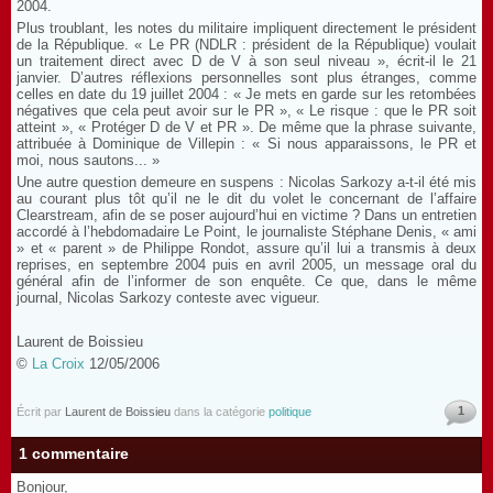
2004.
Plus troublant, les notes du militaire impliquent directement le président
de la République. « Le PR (NDLR : président de la République) voulait
un traitement direct avec D de V à son seul niveau », écrit-il le 21
janvier. D’autres réflexions personnelles sont plus étranges, comme
celles en date du 19 juillet 2004 : « Je mets en garde sur les retombées
négatives que cela peut avoir sur le PR », « Le risque : que le PR soit
atteint », « Protéger D de V et PR ». De même que la phrase suivante,
attribuée à Dominique de Villepin : « Si nous apparaissons, le PR et
moi, nous sautons... »
Une autre question demeure en suspens : Nicolas Sarkozy a-t-il été mis
au courant plus tôt qu’il ne le dit du volet le concernant de l’affaire
Clearstream, afin de se poser aujourd’hui en victime ? Dans un entretien
accordé à l’hebdomadaire Le Point, le journaliste Stéphane Denis, « ami
» et « parent » de Philippe Rondot, assure qu’il lui a transmis à deux
reprises, en septembre 2004 puis en avril 2005, un message oral du
général afin de l’informer de son enquête. Ce que, dans le même
journal, Nicolas Sarkozy conteste avec vigueur.
Laurent de Boissieu
©
La Croix
12/05/2006
1
Écrit par
Laurent de Boissieu
dans la catégorie
politique
1 commentaire
Bonjour,