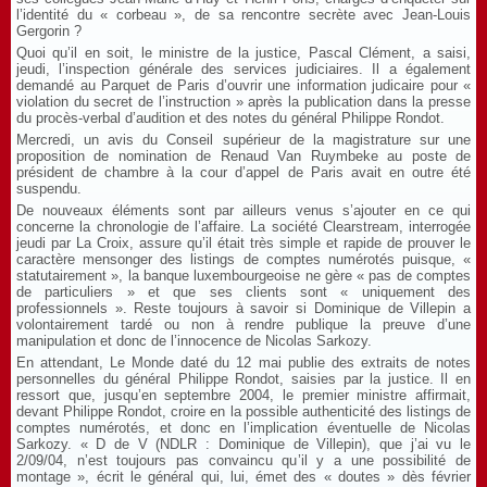
l’identité du « corbeau », de sa rencontre secrète avec Jean-Louis
Gergorin ?
Quoi qu’il en soit, le ministre de la justice, Pascal Clément, a saisi,
jeudi, l’inspection générale des services judiciaires. Il a également
demandé au Parquet de Paris d’ouvrir une information judicaire pour «
violation du secret de l’instruction » après la publication dans la presse
du procès-verbal d’audition et des notes du général Philippe Rondot.
Mercredi, un avis du Conseil supérieur de la magistrature sur une
proposition de nomination de Renaud Van Ruymbeke au poste de
président de chambre à la cour d’appel de Paris avait en outre été
suspendu.
De nouveaux éléments sont par ailleurs venus s’ajouter en ce qui
concerne la chronologie de l’affaire. La société Clearstream, interrogée
jeudi par La Croix, assure qu’il était très simple et rapide de prouver le
caractère mensonger des listings de comptes numérotés puisque, «
statutairement », la banque luxembourgeoise ne gère « pas de comptes
de particuliers » et que ses clients sont « uniquement des
professionnels ». Reste toujours à savoir si Dominique de Villepin a
volontairement tardé ou non à rendre publique la preuve d’une
manipulation et donc de l’innocence de Nicolas Sarkozy.
En attendant, Le Monde daté du 12 mai publie des extraits de notes
personnelles du général Philippe Rondot, saisies par la justice. Il en
ressort que, jusqu’en septembre 2004, le premier ministre affirmait,
devant Philippe Rondot, croire en la possible authenticité des listings de
comptes numérotés, et donc en l’implication éventuelle de Nicolas
Sarkozy. « D de V (NDLR : Dominique de Villepin), que j’ai vu le
2/09/04, n’est toujours pas convaincu qu’il y a une possibilité de
montage », écrit le général qui, lui, émet des « doutes » dès février