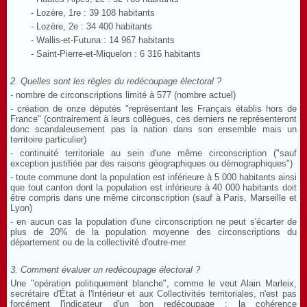
- Lozère, 1re : 39 108 habitants
- Lozère, 2e : 34 400 habitants
- Wallis-et-Futuna : 14 967 habitants
- Saint-Pierre-et-Miquelon : 6 316 habitants
2. Quelles sont les règles du redécoupage électoral ?
- nombre de circonscriptions limité à 577 (nombre actuel)
- création de onze députés "représentant les Français établis hors de
France" (contrairement à leurs collègues, ces derniers ne représenteront
donc scandaleusement pas la nation dans son ensemble mais un
territoire particulier)
- continuité territoriale au sein d'une même circonscription ("sauf
exception justifiée par des raisons géographiques ou démographiques")
- toute commune dont la population est inférieure à 5 000 habitants ainsi
que tout canton dont la population est inférieure à 40 000 habitants doit
être compris dans une même circonscription (sauf à Paris, Marseille et
Lyon)
- en aucun cas la population d'une circonscription ne peut s'écarter de
plus de 20% de la population moyenne des circonscriptions du
département ou de la collectivité d'outre-mer
3. Comment évaluer un redécoupage électoral ?
Une "opération politiquement blanche", comme le veut Alain Marleix,
secrétaire d'État à l'Intérieur et aux Collectivités territoriales, n'est pas
forcément l'indicateur d'un bon redécoupage : la cohérence