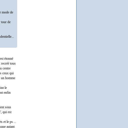
tur mode de
 tour de
dentielle...
'est étonné
 recréé tous
au centre
us ceux qui
t à un homme
int le
ont enfin
ment sous
, qui est
 et le ps ...
sque autant