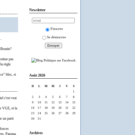
Newsletter
S'inscrire
Se désinscrire
..
e Boutin?
nstitue pas
la règle.
ce" bloc, si
Août 2026
D
L
M
M
J
V
S
1
2
3
4
5
6
7
8
l c'est vrai
9
10
11
12
13
14
15
16
17
18
19
20
21
22
de VGE, et la
23
24
25
26
27
28
29
r un parti
30
31
 forces
Archives
ers, Pasqua,