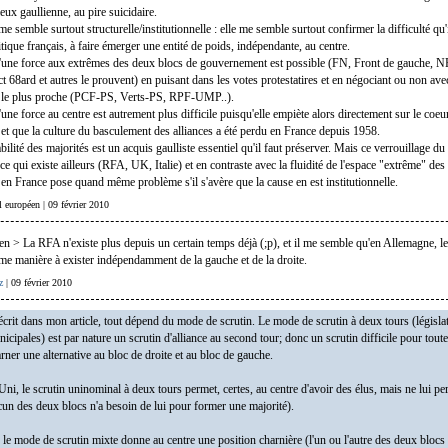
ieux gaullienne, au pire suicidaire.
e semble surtout structurelle/institutionnelle : elle me semble surtout confirmer la difficulté qu'
tique français, à faire émerger une entité de poids, indépendante, au centre.
'une force aux extrêmes des deux blocs de gouvernement est possible (FN, Front de gauche, N
t 68ard et autres le prouvent) en puisant dans les votes protestatires et en négociant ou non ave
le plus proche (PCF-PS, Verts-PS, RPF-UMP..).
une force au centre est autrement plus difficile puisqu'elle empiète alors directement sur le coeu
t que la culture du basculement des alliances a été perdu en France depuis 1958.
abilité des majorités est un acquis gaulliste essentiel qu'il faut préserver. Mais ce verrouillage du
ce qui existe ailleurs (RFA, UK, Italie) et en contraste avec la fluidité de l'espace "extrême" des
n France pose quand même problème s'il s'avère que la cause en est institutionnelle.
al européen | 09 février 2010
en > La RFA n'existe plus depuis un certain temps déjà (;p), et il me semble qu'en Allemagne, le
me manière à exister indépendamment de la gauche et de la droite.
z
| 09 février 2010
écrit dans mon article, tout dépend du mode de scrutin. Le mode de scrutin à deux tours (législat
icipales) est par nature un scrutin d'alliance au second tour; donc un scrutin difficile pour toute
rner une alternative au bloc de droite et au bloc de gauche.
, le scrutin uninominal à deux tours permet, certes, au centre d'avoir des élus, mais ne lui pe
un des deux blocs n'a besoin de lui pour former une majorité).
le mode de scrutin mixte donne au centre une position charnière (l'un ou l'autre des deux blocs 