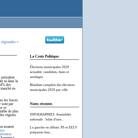
 régionales »
La Croix Politique
Élections municipales 2020 :
actualité, candidats, dates et
sondages
 président
te ni dans la
t 4% des
Résultats complets des élections
 tranché en
municipales 2020 par ville
es les forces
e sont par
Notes récentes
ur se
emble de plus
INFOGRAPHIES. Assemblée
 des régions
nationale : bilan d'une...
ui avaient
La gauche en débats: PS et EELV
ance
préparent leur...
nération
Charentes).