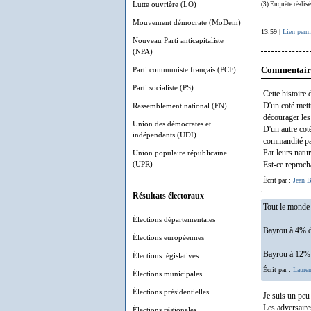
Lutte ouvrière (LO)
(3) Enquête réalis
Mouvement démocrate (MoDem)
13:59 |
Lien perm
Nouveau Parti anticapitaliste
(NPA)
Parti communiste français (PCF)
Commentair
Parti socialiste (PS)
Cette histoire 
Rassemblement national (FN)
D'un coté mett
décourager les 
Union des démocrates et
D'un autre cot
indépendants (UDI)
commandité par
Union populaire républicaine
Par leurs natur
(UPR)
Est-ce reproch
Écrit par :
Jean B
Résultats électoraux
Tout le monde 
Élections départementales
Bayrou à 4% da
Élections européennes
Bayrou à 12% d
Élections législatives
Écrit par :
Lauren
Élections municipales
Élections présidentielles
Je suis un peu
Les adversaires
Élections régionales