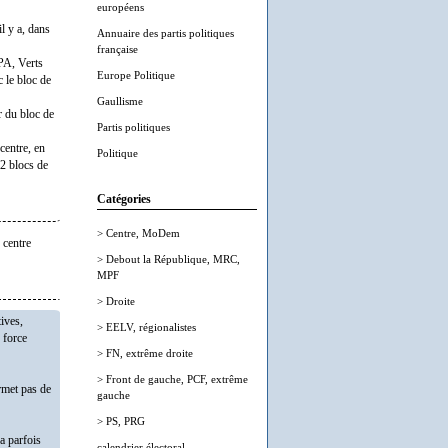
européens
il y a, dans
Annuaire des partis politiques
française
PA, Verts
Europe Politique
c le bloc de
Gaullisme
r du bloc de
Partis politiques
 centre, en
Politique
 2 blocs de
Catégories
> Centre, MoDem
 centre
> Debout la République, MRC,
MPF
> Droite
ives,
> EELV, régionalistes
 force
> FN, extrême droite
> Front de gauche, PCF, extrême
rmet pas de
gauche
> PS, PRG
a parfois
calendrier électoral