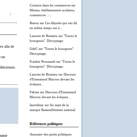
Contacts dans les commerces
sur
Messes, établissements scolaires,
|
commerces...:...
Renou
sur
Ces députés qui ont dit
en même temps oui à...
Laurent de Boissieu
sur
"Tuons le
bourgeois". Décryptage.
es afin de
GdeC
sur
"Tuons le bourgeois".
Décryptage.
 cas
Frankie Perussault
sur
"Tuons le
bourgeois". Décryptage.
liticiennes.
Laurent de Boissieu
sur
Discours
d'Emmanuel Macron devant les
évêques...
Fabien
sur
Discours d'Emmanuel
Macron devant les évêques...
lauredissy
sur
Au sujet de la
marque Rassemblement national
Références politiques
Annuaire des partis politiques
omanie