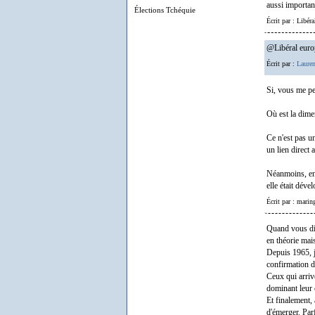
aussi important
Élections Tchéquie
Écrit par : Libér
@Libéral europ
Écrit par :
Lauren
Si, vous me per
Où est la dime
Ce n'est pas un
un lien direct 
Néanmoins, en 
elle était déve
Écrit par : marin
Quand vous dit
en théorie mais
Depuis 1965, j
confirmation d
Ceux qui arrive
dominant leur
Et finalement, 
d'émerger. Pa