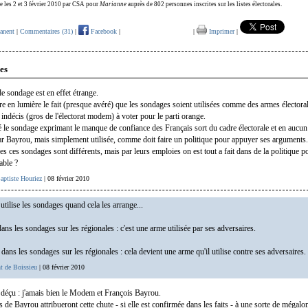
ée les 2 et 3 février 2010 par CSA pour
Marianne
auprès de 802
personnes inscrites sur les listes électorales.
anent
|
Commentaires (31)
|
Facebook
|
|
Imprimer
|
es
de sondage est en effet étrange.
re en lumière le fait (presque avéré) que les sondages soient utilisées comme des armes électoral
indécis (gros de l'électorat modem) à voter pour le parti orange.
é le sondage exprimant le manque de confiance des Français sort du cadre électorale et en aucun
 Bayrou, mais simplement utilisée, comme doit faire un politique pour appuyer ses arguments.
es ces sondages sont différents, mais par leurs emploies on est tout a fait dans de la politique po
able ?
aptiste Houriez
| 08 février 2010
utilise les sondages quand cela les arrange...
ns les sondages sur les régionales : c'est une arme utilisée par ses adversaires.
ans les sondages sur les régionales : cela devient une arme qu'il utilise contre ses adversaires.
t de Boissieu
| 08 février 2010
 déçu : j'amais bien le Modem et François Bayrou.
 de Bayrou attribueront cette chute - si elle est confirmée dans les faits - à une sorte de mégal