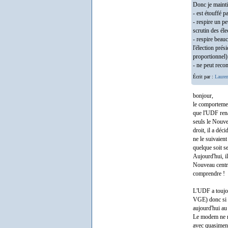
Donc je maintie
- est étouffé p
- respire un pe
scrutin des élec
- respire beau
l'élection pré
proportionnel)
- ne peut recom
Écrit par :
Lauren
bonjour,
le comportement
que l'UDF rena
seuls le Nouvea
droit, il a déc
ne le suivaien
quelque soit se
Aujourd'hui, il
Nouveau centre 
comprendre !
L'UDF a toujou
VGE) donc si B
aujourd'hui au 
Le modem ne rep
avec quasiment