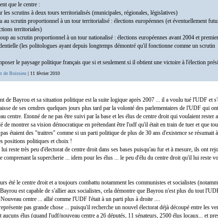
nt que le centre :
ar les scrutins à deux tours territorialisés (municipales, régionales, législatives)
u au scrutin proportionnel à un tour territorialisé : élections européennes (et éventuellement fu
tions territoriales)
coup au scrutin proportionnel à un tour nationalisé : élections européennes avant 2004 et premier
sidentielle (les politologues ayant depuis longtemps démontré qu'il fonctionne comme un scrutin
poser le paysage politique français que si et seulement si il obtient une victoire à l'élection prési
t de Boissieu
| 11 février 2010
 de Bayrou et sa situation politique est la suite logique après 2007 ... il a voulu tué l'UDF et s
isse de ses cendres quelques jours plus tard par la volonté des parlementaires de l'UDF qui ont
u centre. Etonné de ne pas être suivi par la base et les élus de centre droit qui voulaient rester 
idé de montrer sa vision démocratique en prétendant être l'udf qu'il était en train de tuer et que to
t pas étaient des "traitres" comme si un parti politique de plus de 30 ans d'existence se résumai
s positions politiques et choix !
 lui reste très peu d'électorat de centre droit dans ses bases puisqu'au fur et à mesure, ils ont rejo
comprenant la supercherie ... idem pour les élus ... le peu d'élu du centre droit qu'il lui reste v
rs été le centre droit et a toujours combattu notamment les communistes et socialistes (notam
ayrou est capable de s'allier aux socialistes, cela démontre que Bayrou n'est plus du tout l'UDF
Nouveau centre ... allié comme l'UDF l'était à un parti plus à droite ....
résente pas grande chose ... puisqu'il recherche un nouvel électorat déjà découpé entre les verts
 aucuns élus (quand l'udf/nouveau centre a 26 députés, 11 sénateurs, 2500 élus locaux... et pre