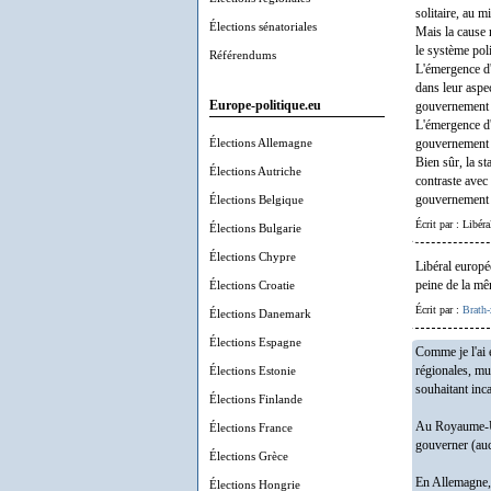
solitaire, au m
Élections sénatoriales
Mais la cause m
le système poli
Référendums
L'émergence d
dans leur aspec
Europe-politique.eu
gouvernement 
L'émergence d'
Élections Allemagne
gouvernement e
Bien sûr, la st
Élections Autriche
contraste avec 
Élections Belgique
gouvernement e
Écrit par : Libér
Élections Bulgarie
Élections Chypre
Libéral europé
Élections Croatie
peine de la mê
Écrit par :
Brath-
Élections Danemark
Élections Espagne
Comme je l'ai 
Élections Estonie
régionales, mun
souhaitant inca
Élections Finlande
Au Royaume-Uni
Élections France
gouverner (auc
Élections Grèce
En Allemagne, 
Élections Hongrie