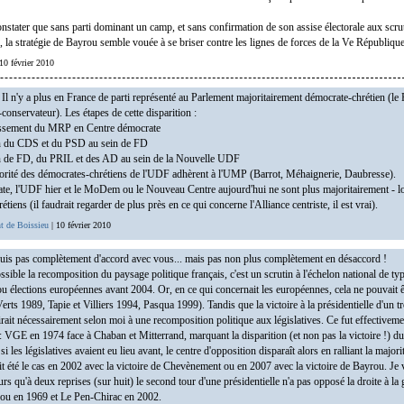
onstater que sans parti dominant un camp, et sans confirmation de son assise électorale aux scru
, la stratégie de Bayrou semble vouée à se briser contre les lignes de forces de la Ve République
10 février 2010
l n'y a plus en France de parti représenté au Parlement majoritairement démocrate-chrétien (le
-conservateur). Les étapes de cette disparition :
gissement du MRP en Centre démocrate
on du CDS et du PSD au sein de FD
on de FD, du PRIL et des AD au sein de la Nouvelle UDF
jorité des démocrates-chrétiens de l'UDF adhèrent à l'UMP (Barrot, Méhaignerie, Daubresse).
ate, l'UDF hier et le MoDem ou le Nouveau Centre aujourd'hui ne sont plus majoritairement - lo
tiens (il faudrait regarder de plus près en ce qui concerne l'Alliance centriste, il est vrai).
t de Boissieu
| 10 février 2010
uis pas complètement d'accord avec vous... mais pas non plus complètement en désaccord !
sible la recomposition du paysage politique français, c'est un scrutin à l'échelon national de typ
 ou élections européennes avant 2004. Or, en ce qui concernait les européennes, cela ne pouvait 
Verts 1989, Tapie et Villiers 1994, Pasqua 1999). Tandis que la victoire à la présidentielle d'un t
it nécessairement selon moi à une recomposition politique aux législatives. Ce fut effectiveme
 : VGE en 1974 face à Chaban et Mitterrand, marquant la disparition (et non pas la victoire !) du
 les législatives avaient eu lieu avant, le centre d'opposition disparaît alors en ralliant la majorit
it été le cas en 2002 avec la victoire de Chevènement ou en 2007 avec la victoire de Bayrou. Je
eurs qu'à deux reprises (sur huit) le second tour d'une présidentielle n'a pas opposé la droite à la
u en 1969 et Le Pen-Chirac en 2002.