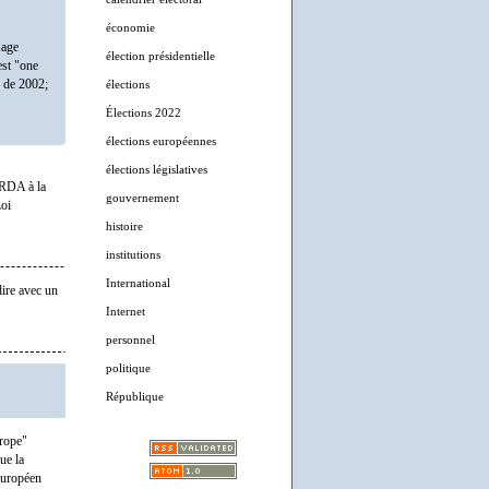
économie
sage
élection présidentielle
est "one
s de 2002;
élections
Élections 2022
élections européennes
élections législatives
 RDA à la
gouvernement
Loi
histoire
institutions
International
dire avec un
Internet
personnel
politique
République
urope"
ue la
 européen