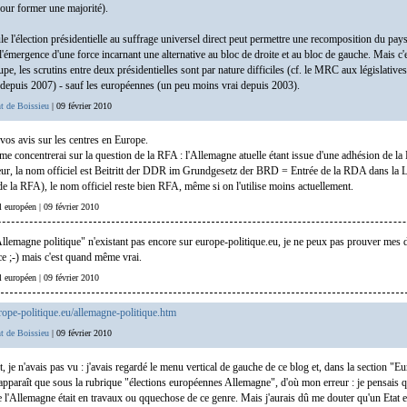
pour former une majorité).
le l'élection présidentielle au suffrage universel direct peut permettre une recomposition du pay
l'émergence d'une force incarnant une alternative au bloc de droite et au bloc de gauche. Mais c'
oupe, les scrutins entre deux présidentielles sont par nature difficiles (cf. le MRC aux législative
epuis 2007) - sauf les européennes (un peu moins vrai depuis 2003).
t de Boissieu
| 09 février 2010
os avis sur les centres en Europe.
me concentrerai sur la question de la RFA : l'Allemagne atuelle étant issue d'une adhésion de la
ur, la nom officiel est Beitritt der DDR im Grundgesetz der BRD = Entrée de la RDA dans la 
e la RFA), le nom officiel reste bien RFA, même si on l'utilise moins actuellement.
al européen | 09 février 2010
llemagne politique" n'existant pas encore sur europe-politique.eu, je ne peux pas prouver mes 
ce ;-) mais c'est quand même vrai.
al européen | 09 février 2010
ope-politique.eu/allemagne-politique.htm
t de Boissieu
| 09 février 2010
 je n'avais pas vu : j'avais regardé le menu vertical de gauche de ce blog et, dans la section "E
apparaît que sous la rubrique "élections européennes Allemagne", d'où mon erreur : je pensais q
e l'Allemagne était en travaux ou qquechose de ce genre. Mais j'aurais dû me douter qu'un Etat