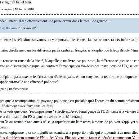
 y figurait bel et bien.
al européen | 10 février 2010
éen : merci, il y a effectivement une petite erreur dans le menu de gauche...
t de Boissieu
| 10 février 2010
mettez les réflexions suivantes, en y apportant une réponse la discussion sera très intéressante.
nsion chrétienne dans les différents partis centrises français, à l'exeption de la trop dévote Mm
e remise en cause de la laïcité, à laquelle je me livre, car pour moi, la référence religieuse ne co
avec un discour théologique, au contraire l'émancipation vis-à-vis des institutions de l'Eglise, est 
dépit du paradoxe de fédérer autour d'elle croyants et non-croyants, la réthorique politique de "
loppée aurait-elle une efficacité politique?
gouin | 10 février 2010
es que la recomposition du paysage politique n'est possible qu'à l'occasion du scrutin présidentie
 finalement assez faux dans les faits.
e ne vois que deux "recompositions" effectives. Avec l'émergence de l'UDF suite à la victoire 
e la domination du PS à gauche avec celle de Mitterrand...
nt 3e au scrutin n'ont jamais réussi à capitaliser sur leur score, à moins de pouvoir s'appuyer su
 camp.
assez logiquement, ce sont plutôt les scrutins à la proportionnelle qui ont permis à de nouvelles
rfois durablement comme le FN ou les Verts. Plus souvent de façon éphémère comme pour Villi