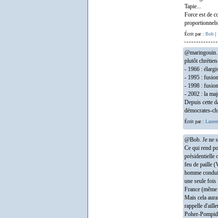
Tapie...
Force est de c
proportionnels
Écrit par :
Bob
| 
@maringouin. I
plutôt chrétien
- 1966 : élar
- 1995 : fusi
- 1998 : fusi
- 2002 : la ma
Depuis cette d
démocrates-chré
Écrit par :
Lauren
@Bob. Je ne s
Ce qui rend pos
présidentielle
feu de paille (
homme conduira
une seule fois
France (même si
Mais cela aura
rappelle d'aill
Poher-Pompido