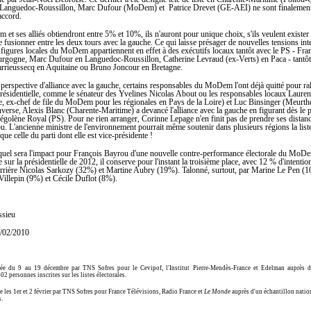
n Languedoc-Roussillon, Marc Dufour (MoDem) et Patrice Drevet (GE-AEI) ne sont finalemen
accord.
et ses alliés obtiendront entre 5% et 10%, ils n'auront pour unique choix, s'ils veulent exister
e fusionner entre les deux tours avec la gauche. Ce qui laisse présager de nouvelles tensions int
s figures locales du MoDem appartiennent en effet à des exécutifs locaux tantôt avec le PS - Fra
urgogne, Marc Dufour en Languedoc-Roussillon, Catherine Levraud (ex-Verts) en Paca - tantô
rrieussecq en Aquitaine ou Bruno Joncour en Bretagne.
erspective d'alliance avec la gauche, certains responsables du MoDem l'ont déjà quitté pour ralli
présidentielle, comme le sénateur des Yvelines Nicolas About ou les responsables locaux Lauren
e, ex-chef de file du MoDem pour les régionales en Pays de la Loire) et Luc Binsinger (Meurthe
nverse, Alexis Blanc (Charente-Maritime) a devancé l'alliance avec la gauche en figurant dès le 
 Ségolène Royal (PS). Pour ne rien arranger, Corinne Lepage n'en finit pas de prendre ses distan
. L'ancienne ministre de l'environnement pourrait même soutenir dans plusieurs régions la lis
que celle du parti dont elle est vice-présidente !
 quel sera l'impact pour François Bayrou d'une nouvelle contre-performance électorale du MoD
 sur la présidentielle de 2012, il conserve pour l'instant la troisième place, avec 12 % d'intentio
derrière Nicolas Sarkozy (32%) et Martine Aubry (19%). Talonné, surtout, par Marine Le Pen (
illepin (9%) et Cécile Duflot (8%).
ssieu
8/02/2010
sée du 9 au 19 décembre par TNS Sofres pour le Cevipof, l'Institut Pierre-Mendès-France et Edelman auprès d
502 personnes inscrites sur les listes électorales.
e les 1er et 2 février par TNS Sofres pour France Télévisions, Radio France et
Le Monde
auprès d'un échantillon nation
.