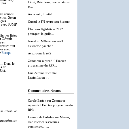
Ciotti, Retailleau, Pradié: atouts
t pas
et...
 au conseil
Au revoir, Limite!
ernes. Selon
nçois
Quand le FN révise son histoire
t avec l'UMP
Élections législatives 2022:
pourquoi la grille...
er les listes
t Gérault
Jean-Luc Mélenchon est-il
-et-
premier tour
d'extrême gauche?
ces avec
te
Europe
Avez-vous la réf?
Zemmour reprend-il l'ancien
em. Dans le
programme du RPR...
ns de
10%),
Éric Zemmour contre
l'assimilation :...
Commentaires récents
Carole Barjon
sur
Zemmour
reprend-il l'ancien programme du
RPR...
'un échantillon
Laurent de Boissieu
sur
Messes,
al représentatif
établissements scolaires,
commerces...:...