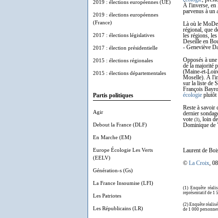
2019 : élections européennes (UE)
À l'inverse, e
parvenus à un 
2019 : élections européennes
(France)
Là où le MoDem 
régional, que d
2017 : élections législatives
les régions, le
Deseille en Bo
- Geneviève Da
2017 : élection présidentielle
Opposés à une p
2015 : élections régionales
de la majorité 
(Maine-et-Loir
2015 : élections départementales
Moselle). À l'i
sur la liste de
François Bayrou
écologie
plutôt 
Partis politiques
Reste à savoir
Agir
dernier sondage
vote
, loin 
(3)
Debout la France (DLF)
Dominique de V
En Marche (EM)
Europe Écologie Les Verts
Laurent de Boi
(EELV)
©
La Croix
, 0
Génération-s (Gs)
La France Insoumise (LFI)
(1)
Enquête réali
représentatif de 1 
Les Patriotes
(2) Enquête réalisé
Les Républicains (LR)
de 1 000 personnes