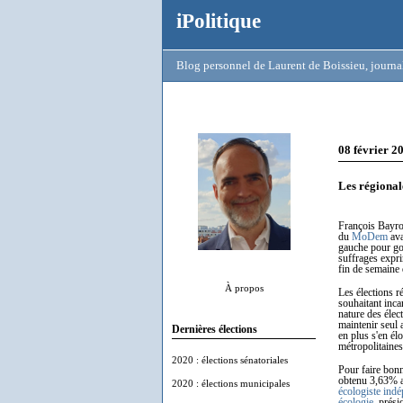
iPolitique
Blog personnel de Laurent de Boissieu, journal
08 février 2
Les régional
François Bayrou
du
MoDem
ava
gauche pour go
suffrages exp
fin de semaine 
À propos
Les élections r
souhaitant incar
nature des élec
maintenir seul 
Dernières élections
en plus s'en él
métropolitaine
2020 : élections sénatoriales
Pour faire bonn
obtenu 3,63% au
2020 : élections municipales
écologiste ind
écologie
, prési