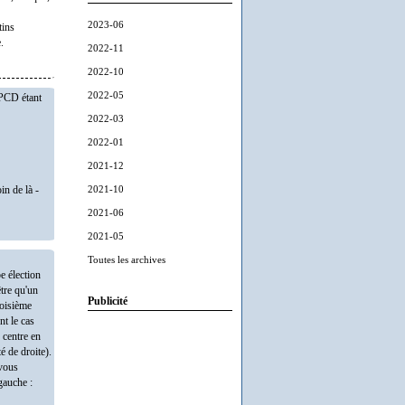
2023-06
tins
.
2022-11
2022-10
2022-05
 PCD étant
2022-03
2022-01
2021-12
2021-10
in de là -
2021-06
2021-05
Toutes les archives
e élection
être qu'un
Publicité
roisième
nt le cas
 centre en
é de droite).
 vous
 gauche :