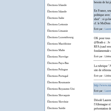
besoin de lui 
Élections Irlande
En France, seu
Élections Islande
politique avec 
Élections Italie
shot" : si ça l
cf. le MoDem d
Élections Lettonie
Écrit par :
Lauren
Élections Lituanie
Élections Luxembourg
OK pour tous v
@Brath-z : Je 
Élections Macédoine
RFA (sauf erre
Élections Malte
fondamentale d
Élections Norvège
Écrit par : Libér
Élections Pays-Bas
La rubrique "A
Élections Pologne
site de réferen
Élections Portugal
Écrit par : Libér
Élections Roumanie
http://www.eur
Élections Royaume-Uni
Écrit par :
Lauren
Élections Slovaquie
Désolé Laurent,
Élections Slovénie
l'Allemagne n'
Élections Suède
présentation d