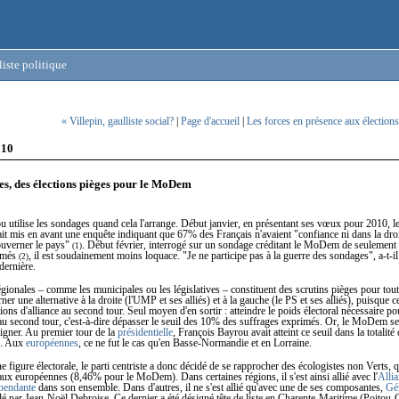
iste politique
« Villepin, gaulliste social?
|
Page d'accueil
|
Les forces en présence aux élections
010
es, des élections pièges pour le MoDem
 utilise les sondages quand cela l'arrange. Début janvier, en présentant ses vœux pour 2010, le
it mis en avant une enquête indiquant que 67% des Français n'avaient "confiance ni dans la droi
uverner le pays"
. Début février, interrogé sur un sondage créditant le MoDem de seulemen
(1)
rimés
, il est soudainement moins loquace. "Je ne participe pas à la guerre des sondages", a-t-il
(2)
dernière.
égionales – comme les municipales ou les législatives – constituent des scrutins pièges pour tout
ner une alternative à la droite (l'UMP et ses alliés) et à la gauche (le PS et ses alliés), puisque c
tions d'alliance au second tour. Seul moyen d'en sortir : atteindre le poids électoral nécessaire po
au second tour, c'est-à-dire dépasser le seuil des 10% des suffrages exprimés. Or, le MoDem s
oigner. Au premier tour de la
présidentielle
, François Bayrou avait atteint ce seuil dans la totalité
s. Aux
européennes
, ce ne fut le cas qu'en Basse-Normandie et en Lorraine.
e figure électorale, le parti centriste a donc décidé de se rapprocher des écologistes non Verts, q
x européennes (8,46% pour le MoDem). Dans certaines régions, il s'est ainsi allié avec l'
Alli
épendante
dans son ensemble. Dans d'autres, il ne s'est allié qu'avec une de ses composantes,
Gé
dé par Jean-Noël Debroise. Ce dernier a été désigné tête de liste en Charente-Maritime (Poitou-