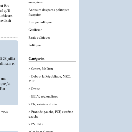
européens
eut-être
Annuaire des partis politiques
té qu'il
française
ntérieure.
me disait
Europe Politique
Gaullisme
Partis politiques
Politique
 28 juillet
Catégories
di matin et
> Centre, MoDem
> Debout la République, MRC,
s une
MPF
que j'ai
d'un
> Droite
> EELV, régionalistes
> FN, extrême droite
 vous
> Front de gauche, PCF, extrême
gauche
> PS, PRG
calendrier électoral