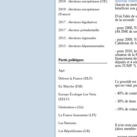
nouveau critère
2019 : élections européennes (UE)
chacun au moin
bénéficier son 
2019 : élections européennes
(France)
D'où l'idée de s
de la seconde :
2017 : élections législatives
- pour 2008, N
2017 : élection présidentielle
(44.394€ de se
2015 : élections régionales
- pour 2009, N
Calédonie de J
2015 : élections départementales
- pour 2010, le
sénateur de la
financement des
Partis politiques
députés et 4 sé
avec l'UMP ?).
Agir
Debout la France (DLF)
Ce procédé est
qui est vital, 
En Marche (EM)
- 40% de contri
Europe Écologie Les Verts
(EELV)
- 30% de dons 
Génération-s (Gs)
- 19% de cotis
La France Insoumise (LFI)
Les Patriotes
Il n'en reste p
(alors membre d
Les Républicains (LR)
- aucune garant