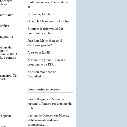
obtiennent
Ciotti, Retailleau, Pradié: atouts
faire
et...
Au revoir, Limite!
mmes issues
Quand le FN révise son histoire
aechter
Élections législatives 2022:
pourquoi la grille...
nt pour la
Jean-Luc Mélenchon est-il
d'extrême gauche?
blique du
pour le
Avez-vous la réf?
; pour 2009, 3
rêts à rompre
Zemmour reprend-il l'ancien
programme du RPR...
Éric Zemmour contre
mentaires. Ce
l'assimilation :...
arti :
Commentaires récents
Carole Barjon
sur
Zemmour
reprend-il l'ancien programme du
RPR...
Laurent de Boissieu
sur
Messes,
 Lapeyre
établissements scolaires,
commerces...:...
 peut