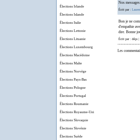
Nos messages s
Élections Irlande
Écrit par :
Lauren
Élections Islande
Bon je ne comm
Élections Italie
d'empathie ave
Élections Lettonie
dire. Bonne jo
Élections Lituanie
Écrit par : déçu |
Élections Luxembourg
Les commentair
Élections Macédoine
Élections Malte
Élections Norvège
Élections Pays-Bas
Élections Pologne
Élections Portugal
Élections Roumanie
Élections Royaume-Uni
Élections Slovaquie
Élections Slovénie
Élections Suède