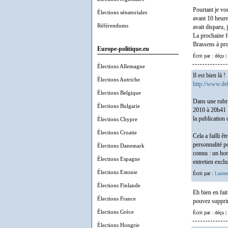
Pourtant je vou
Élections sénatoriales
avant 10 heures
Référendums
avait disparu, 
La prochaine f
Brassens à pro
Europe-politique.eu
Écrit par : déçu |
Élections Allemagne
Il est bien là !
Élections Autriche
http://www.deb
Élections Belgique
Dans une rubri
Élections Bulgarie
2010 à 20h41 :
la publication 
Élections Chypre
Élections Croatie
Cela a failli ê
personnalité po
Élections Danemark
connu : un hom
Élections Espagne
entretien exclus
Élections Estonie
Écrit par :
Lauren
Élections Finlande
Eh bien en fait 
Élections France
pouvez suppri
Élections Grèce
Écrit par : déçu |
Élections Hongrie