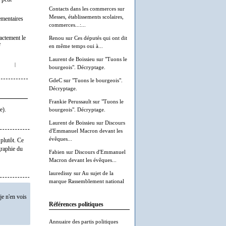
Contacts dans les commerces
sur
Messes, établissements scolaires,
ementaires
commerces...:...
xactement le
Renou
sur
Ces députés qui ont dit
e
en même temps oui à...
Laurent de Boissieu
sur
"Tuons le
|
bourgeois". Décryptage.
GdeC
sur
"Tuons le bourgeois".
Décryptage.
Frankie Perussault
sur
"Tuons le
e).
bourgeois". Décryptage.
Laurent de Boissieu
sur
Discours
d'Emmanuel Macron devant les
évêques...
plutôt. Ce
graphie du
Fabien
sur
Discours d'Emmanuel
Macron devant les évêques...
lauredissy
sur
Au sujet de la
marque Rassemblement national
je n'en vois
Références politiques
Annuaire des partis politiques