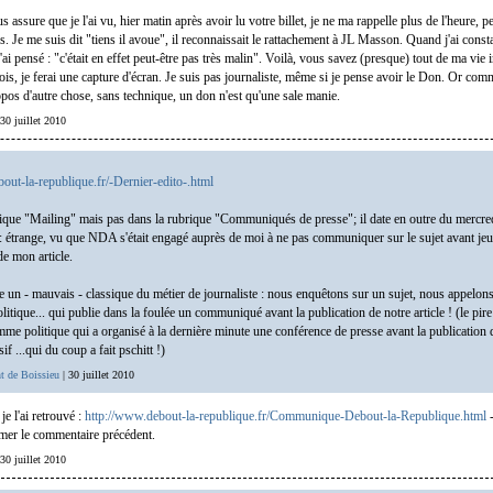
s assure que je l'ai vu, hier matin après avoir lu votre billet, je ne ma rappelle plus de l'heure, p
. Je me suis dit "tiens il avoue", il reconnaissait le rattachement à JL Masson. Quand j'ai consta
j'ai pensé : "c'était en effet peut-être pas très malin". Voilà, vous savez (presque) tout de ma vie i
ois, je ferai une capture d'écran. Je suis pas journaliste, même si je pense avoir le Don. Or com
pos d'autre chose, sans technique, un don n'est qu'une sale manie.
 30 juillet 2010
out-la-republique.fr/-Dernier-edito-.html
que "Mailing" mais pas dans la rubrique "Communiqués de presse"; il date en outre du mercredi
 étrange, vu que NDA s'était engagé auprès de moi à ne pas communiquer sur le sujet avant jeu
de mon article.
tre un - mauvais - classique du métier de journaliste : nous enquêtons sur un sujet, nous appelon
litique... qui publie dans la foulée un communiqué avant la publication de notre article ! (le pire 
me politique qui a organisé à la dernière minute une conférence de presse avant la publication 
if ...qui du coup a fait pschitt !)
t de Boissieu
| 30 juillet 2010
je l'ai retrouvé :
http://www.debout-la-republique.fr/Communique-Debout-la-Republique.html
-
mer le commentaire précédent.
 30 juillet 2010