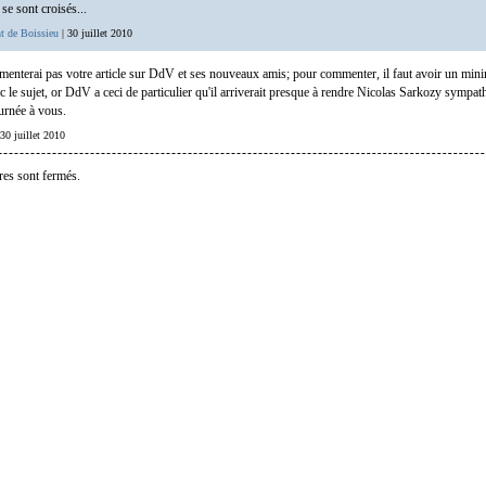
e sont croisés...
t de Boissieu
| 30 juillet 2010
enterai pas votre article sur DdV et ses nouveaux amis; pour commenter, il faut avoir un mi
c le sujet, or DdV a ceci de particulier qu'il arriverait presque à rendre Nicolas Sarkozy sympat
urnée à vous.
 30 juillet 2010
es sont fermés.