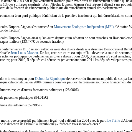
instauré en 2003 par le gouvernement Raffarin pour avoir droit au financement public : qu'ils 
s 1% des suffrages exprimés. Bref, Nicolas Dupont-Aignan s'est retrouvé député sans pouvoir 
parti de la fraction de financement public issue du rattachement annuel des parlementaires.
e rattacher à un parti politique bénéficiant de la première fraction et qui lui rétrocéderait les so
icolas Dupont-Aignan s'est rattaché au
Mouvement Écologiste Indépendant (MEI)
d'Antoine W
conde fraction)
icolas Dupont-Aignan ainsi qu'un autre député et un sénateur se sont rattachés au Rassembleme
acques Lafleur (133.477€ de seconde fraction)
s parlementaires DLR se sont rattachés avec des divers droite à la structure Démocratie et Répu
 Moselle
Jean-Louis Masson
. De fait, cette structure est aujourd'hui devenue la roue de secours 
 activités politiques de parlementaires divers droite : pour 2008, 3 sénateurs s'y sont rattachés
nateurs; pour 2010, 5 députés et 4 sénateurs (en attendant pour 2011 les députés villepinistes p
 donc le seul moyen pour
Debout la République
de recevoir du financement public de ses parle
puisque cela constituait en 2008 (derniers comptes publiés) la première source de financement du p
butions reçues d'autres formations politiques (126.000€)
de personnes physiques (94.615€)
ations des adhérents (59.995€)
as moins que ce procédé parfaitement légal - qui a débuté fin 2004 avec le parti
Le Trèfle
d'Albert
e la direction de Debout la République) - présente trois inconvénients :
ie de rétrocession de la seconde fraction du financement public (sans compter que le parti "ami"