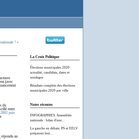
nationale ? »
La Croix Politique
Élections municipales 2020 :
actualité, candidats, dates et
sondages
ructures
ent (avec
financement
Résultats complets des élections
municipales 2020 par ville
Notes récentes
es du
cillé entre
 2002 puis
INFOGRAPHIES. Assemblée
a
nationale : bilan d'une...
La gauche en débats: PS et EELV
préparent leur...
s répondu au