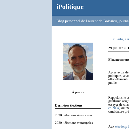
iPolitique
Blog personnel de Laurent de Boissieu, journal
« Partis, cl
29 juillet 20
Financement 
Après avoir déta
politiques, att
officiellement 
public.
À propos
Rappelons le c
gaullisme origi
essayer de chan
Dernières élections
en 2004
) ou in
candidature pré
2020 : élections sénatoriales
2020 : élections municipales
Aux
élections 