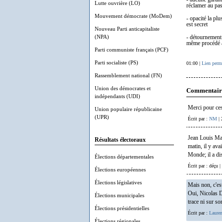
Lutte ouvrière (LO)
réclamer au pa
Mouvement démocrate (MoDem)
- opacité la pl
est secret
Nouveau Parti anticapitaliste
(NPA)
- détournement d
même procédé av
Parti communiste français (PCF)
Parti socialiste (PS)
01:00 |
Lien perm
Rassemblement national (FN)
Union des démocrates et
Commentair
indépendants (UDI)
Merci pour ces
Union populaire républicaine
(UPR)
Écrit par :
NM
| 
Jean Louis Mas
Résultats électoraux
matin, il y av
Monde; il a di
Élections départementales
Écrit par : déçu |
Élections européennes
Élections législatives
Mais non, c'est
Oui, Nicolas D
Élections municipales
trace ni sur so
Élections présidentielles
Écrit par :
Lauren
Élections régionales