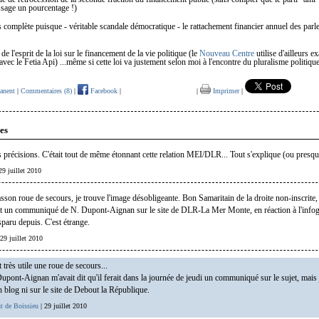
ssage un pourcentage !)
us complète puisque - véritable scandale démocratique - le rattachement financier annuel des parl
e l'esprit de la loi sur le financement de la vie politique (le
Nouveau Centre
utilise d'ailleurs e
ec le Fetia Api) ...même si cette loi va justement selon moi à l'encontre du pluralisme politiqu
anent
|
Commentaires (8)
|
Facebook
|
|
Imprimer
|
es
 précisions. C'était tout de même étonnant cette relation MEI/DLR... Tout s'explique (ou presqu
29 juillet 2010
son roue de secours, je trouve l'image désobligeante. Bon Samaritain de la droite non-inscrite, 
ait un communiqué de N. Dupont-Aignan sur le site de DLR-La Mer Monte, en réaction à l'info
sparu depuis. C'est étrange.
 29 juillet 2010
 très utile une roue de secours...
upont-Aignan m'avait dit qu'il ferait dans la journée de jeudi un communiqué sur le sujet, mais 
n blog ni sur le site de Debout la République.
t de Boissieu
| 29 juillet 2010