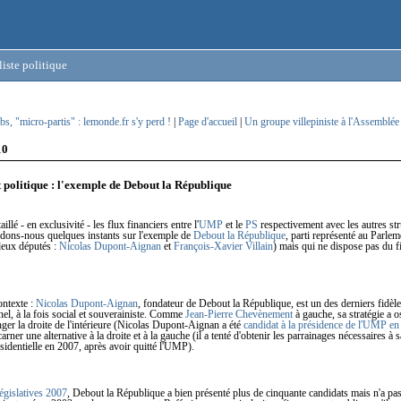
iste politique
ubs, "micro-partis" : lemonde.fr s'y perd !
|
Page d'accueil
|
Un groupe villepiniste à l'Assemblée 
10
politique : l'exemple de Debout la République
illé - en exclusivité - les flux financiers entre l'
UMP
et le
PS
respectivement avec les autres st
ardons-nous quelques instants sur l'exemple de
Debout la République
, parti représenté au Parlem
deux députés :
Nicolas Dupont-Aignan
et
François-Xavier Villain
) mais qui ne dispose pas du 
ontexte :
Nicolas Dupont-Aignan
, fondateur de Debout la République, est un des derniers fidèl
nel, à la fois social et souverainiste. Comme
Jean-Pierre Chevènement
à gauche, sa stratégie a os
ger la droite de l'intérieure (Nicolas Dupont-Aignan a été
candidat à la présidence de l'UMP en
carner une alternative à la droite et à la gauche (il a tenté d'obtenir les parrainages nécessaires à s
sidentielle en 2007, après avoir quitté l'UMP).
législatives 2007
, Debout la République a bien présenté plus de cinquante candidats mais n'a pa