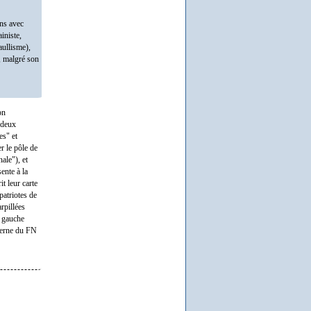
ns avec
iniste,
aullisme),
t, malgré son
on
 deux
es" et
er le pôle de
ale"), et
ente à la
t leur carte
patriotes de
rpillées
a gauche
nterne du FN