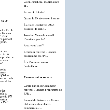
Ciotti, Retailleau, Pradié: atouts
et...
Au revoir, Limite!
Quand le FN révise son histoire
o ou un
Élections législatives 2022:
pourquoi la grille...
ne Le Pen le
r l'ancien
Jean-Luc Mélenchon est-il
" d'une
d'extrême gauche?
 en passant
upont-
Avez-vous la réf?
it pas
Zemmour reprend-il l'ancien
ier le FN
programme du RPR...
n proche de
es avec
Éric Zemmour contre
on
".
l'assimilation :...
icolas
emment
l (Seine-
Commentaires récents
estion de la
prouvé les
Carole Barjon
sur
Zemmour
reprend-il l'ancien programme du
r les
RPR...
ain et
ngue du FN
ession
Laurent de Boissieu
sur
Messes,
 Le Pen
",
établissements scolaires,
commerces...:...