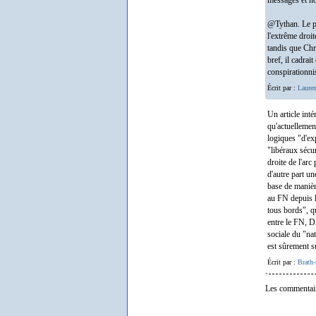
messages et no
@Tythan. Le po
l'extrême droi
tandis que Chr
bref, il cadrai
conspirationni
Écrit par :
Lauren
Un article inté
qu'actuellemen
logiques "d'ex
"libéraux sécur
droite de l'arc
d'autre part u
base de manière
au FN depuis l
tous bords", qu
entre le FN, D
sociale du "nat
est sûrement s
Écrit par :
Brath-
Les commentair