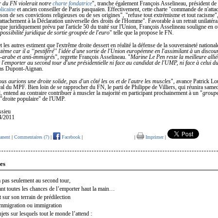
 du FN violerait notre
charte fondatrice
", tranche également François Asselineau, président de 
licaine
et ancien conseiller de Paris pasquaïen. Effectivement, cette charte "commande de n'atta
son de ses convictions religieuses ou de ses origines", "refuse tout extrémisme et tout racisme",
ttachement à la Déclaration universelle des droits de l'Homme". Favorable à un retrait unilatéra
que juridiquement prévu par l'article 50 du traité sur l'Union, François Asselineau souligne en o
 possibilité juridique de sortie groupée de l'euro
" telle que la propose le FN.
t les autres estiment que l'extrême droite dessert en réalité la défense de la souveraineté nationa
tème car il a ‘‘pestiféré'' l'idée d'une sortie de l'Union européenne en l'assimilant à un discou
i-arabe et anti-immigrés
", regrette François Asselineau. "
Marine Le Pen reste la meilleure alli
t l'emporter au second tour d'une présidentielle ni face au candidat de l'UMP, ni face à celui d
las Dupont-Aignan.
us aurions une droite solide, pas d'un côté les os et de l'autre les muscles
", avance Patrick Lo
ral du MPF. Bien loin de se rapprocher du FN, le parti de Philippe de Villiers, qui réunira same
l, entend au contraire contribuer à muscler la majorité en participant prochainement à un "
groupe
 "droite populaire" de l'UMP.
ssieu
4/2011
anent
|
Commentaires (7)
|
Facebook
|
|
Imprimer
|
es
 pas seulement au second tour,
ant toutes les chances de l’emporter haut la main…
sur son terrain de prédilection
immigration ou immigration
jets sur lesquels tout le monde l’attend :