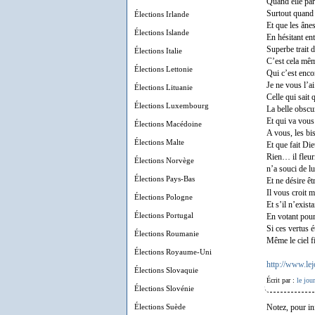
Quand elle par
Surtout quand i
Élections Irlande
Et que les âne
Élections Islande
En hésitant ent
Superbe trait d
Élections Italie
C’est cela mêm
Élections Lettonie
Qui c’est encor
Je ne vous l’ai
Élections Lituanie
Celle qui sait
Élections Luxembourg
La belle obscu
Et qui va vous 
Élections Macédoine
A vous, les b
Élections Malte
Et que fait Die
Rien… il fleuri
Élections Norvège
n’a souci de 
Élections Pays-Bas
Et ne désire ê
Il vous croit 
Élections Pologne
Et s’il n’exista
Élections Portugal
En votant pour 
Si ces vertus 
Élections Roumanie
Même le ciel fi
Élections Royaume-Uni
http://www.le
Élections Slovaquie
Écrit par :
le jou
Élections Slovénie
Élections Suède
Notez, pour in