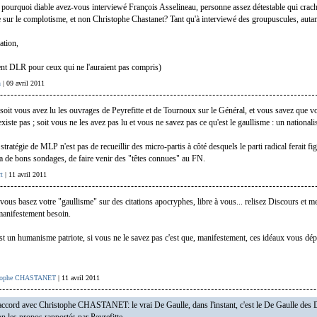
 pourquoi diable avez-vous interviewé François Asselineau, personne assez détestable qui crache
 sur le complotisme, et non Christophe Chastanet? Tant qu'à interviewé des groupuscules, autant
ation,
nt DLR pour ceux qui ne l'auraient pas compris)
n
| 09 avril 2011
soit vous avez lu les ouvrages de Peyrefitte et de Tournoux sur le Général, et vous savez que vo
xiste pas ; soit vous ne les avez pas lu et vous ne savez pas ce qu'est le gaullisme : un national
 stratégie de MLP n'est pas de recueillir des micro-partis à côté desquels le parti radical ferait fi
ia de bons sondages, de faire venir des "têtes connues" au FN.
t
| 11 avril 2011
 vous basez votre "gaullisme" sur des citations apocryphes, libre à vous... relisez Discours et m
manifestement besoin.
st un humanisme patriote, si vous ne le savez pas c'est que, manifestement, ces idéaux vous dép
stophe CHASTANET
| 11 avril 2011
ccord avec Christophe CHASTANET: le vrai De Gaulle, dans l'instant, c'est le De Gaulle des 