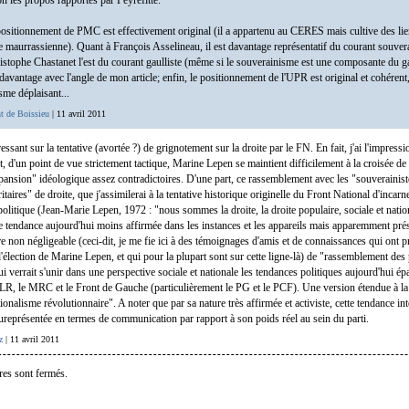
n les propos rapportés par Peyrefitte.
sitionnement de PMC est effectivement original (il a appartenu au CERES mais cultive des lie
te maurrassienne). Quant à François Asselineau, il est davantage représentatif du courant souvera
istophe Chastanet l'est du courant gaulliste (même si le souverainisme est une composante du g
t davantage avec l'angle de mon article; enfin, le positionnement de l'UPR est original et cohéren
sme déplaisant...
t de Boissieu
| 11 avril 2011
ressant sur la tentative (avortée ?) de grignotement sur la droite par le FN. En fait, j'ai l'impressi
t, d'un point de vue strictement tactique, Marine Lepen se maintient difficilement à la croisée de
pansion" idéologique assez contradictoires. D'une part, ce rassemblement avec les "souverainist
itaires" de droite, que j'assimilerai à la tentative historique originelle du Front National d'incarn
 politique (Jean-Marie Lepen, 1972 : "nous sommes la droite, la droite populaire, sociale et nation
ne tendance aujourd'hui moins affirmée dans les instances et les appareils mais apparemment prés
 non négligeable (ceci-dit, je me fie ici à des témoignages d'amis et de connaissances qui ont pri
'élection de Marine Lepen, et qui pour la plupart sont sur cette ligne-là) de "rassemblement des 
i verrait s'unir dans une perspective sociale et nationale les tendances politiques aujourd'hui épa
LR, le MRC et le Front de Gauche (particulièrement le PG et le PCF). Une version étendue à l
ionalisme révolutionnaire". A noter que par sa nature très affirmée et activiste, cette tendance i
ureprésentée en termes de communication par rapport à son poids réel au sein du parti.
z
| 11 avril 2011
es sont fermés.