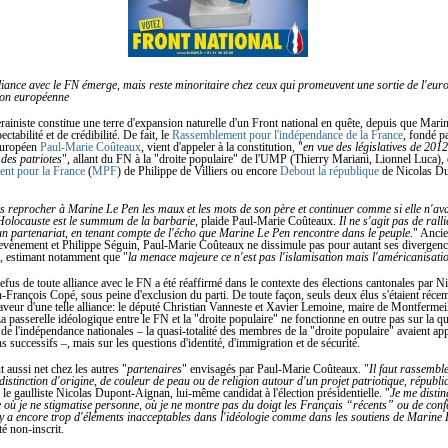
liance avec le FN émerge, mais reste minoritaire chez ceux qui promeuvent une sortie de l'eur
nion européenne
rainiste constitue une terre d'expansion naturelle d'un Front national en quête, depuis que Mari
ectabilité et de crédibilité. De fait, le
Rassemblement pour l'indépendance de la France
, fondé pa
européen
Paul-Marie Coûteaux
, vient d'appeler à la constitution, "
en vue des législatives de 2012
 des patriotes
", allant du FN à la "droite populaire" de l'UMP (Thierry Mariani, Lionnel Luca),
t pour la France
(
MPF
) de Philippe de Villiers ou encore
Debout la république
de Nicolas D
s reprocher à Marine Le Pen les maux et les mots de son père et continuer comme si elle n'ava
Holocauste est le summum de la barbarie
, plaide Paul-Marie Coûteaux.
Il ne s'agit pas de rall
un partenariat, en tenant compte de l'écho que Marine Le Pen rencontre dans le peuple.
" Ancie
evènement et Philippe Séguin, Paul-Marie Coûteaux ne dissimule pas pour autant ses divergenc
e, estimant notamment que "
la menace majeure ce n'est pas l'islamisation mais l'américanisati
fus de toute alliance avec le FN a été réaffirmé dans le contexte des élections cantonales par N
-François Copé, sous peine d'exclusion du parti. De toute façon, seuls deux élus s'étaient réc
veur d'une telle alliance: le député Christian Vanneste et Xavier Lemoine, maire de Montfermei
a passerelle idéologique entre le FN et la "droite populaire" ne fonctionne en outre pas sur la qu
 de l'indépendance nationales – la quasi-totalité des membres de la "droite populaire" avaient ap
s successifs –, mais sur les questions d'identité, d'immigration et de sécurité.
t aussi net chez les autres "
partenaires
" envisagés par Paul-Marie Coûteaux. "
Il faut rassemble
istinction d'origine, de couleur de peau ou de religion autour d'un projet patriotique, républic
 le gaulliste Nicolas Dupont-Aignan, lui-même candidat à l'élection présidentielle. "
Je me disti
 où je ne stigmatise personne, où je ne montre pas du doigt les Français “récents” ou de conf
y a encore trop d'éléments inacceptables dans l'idéologie comme dans les soutiens de Marine
té non-inscrit.