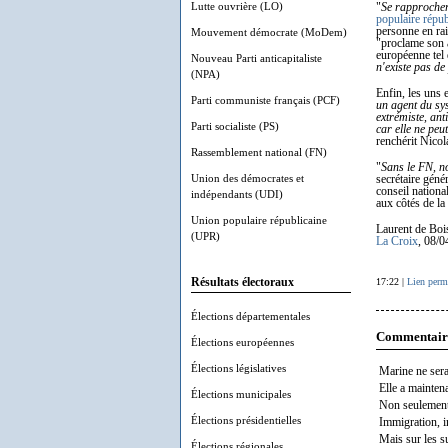
Lutte ouvrière (LO)
"
Se rapprocher
populaire répub
personne en rai
Mouvement démocrate (MoDem)
"proclame son a
européenne tel 
Nouveau Parti anticapitaliste
n'existe pas de
(NPA)
Enfin, les uns e
Parti communiste français (PCF)
un agent du sys
extrémiste, ant
Parti socialiste (PS)
car elle ne peu
renchérit Nico
Rassemblement national (FN)
"
Sans le FN, no
Union des démocrates et
secrétaire géné
conseil nationa
indépendants (UDI)
aux côtés de la
Union populaire républicaine
Laurent de Boi
(UPR)
La Croix
, 08/0
Résultats électoraux
17:22 |
Lien perm
Élections départementales
Commentair
Élections européennes
Élections législatives
Marine ne sera
Elle a mainten
Élections municipales
Non seulement 
Élections présidentielles
Immigration, 
Mais sur les su
Élections régionales