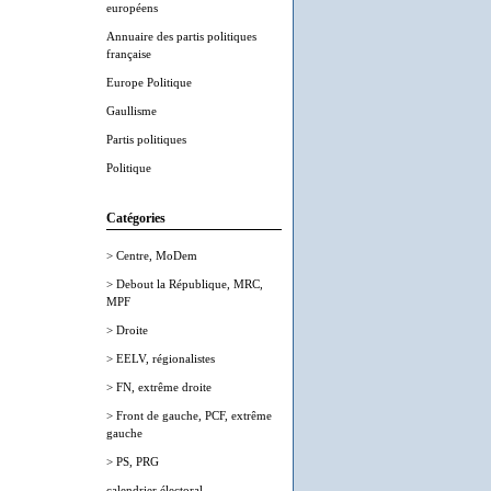
européens
Annuaire des partis politiques
française
Europe Politique
Gaullisme
Partis politiques
Politique
Catégories
> Centre, MoDem
> Debout la République, MRC,
MPF
> Droite
> EELV, régionalistes
> FN, extrême droite
> Front de gauche, PCF, extrême
gauche
> PS, PRG
calendrier électoral