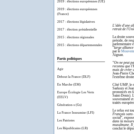
2019 : élections européennes (UE)
2019 : élections européennes
(France)
2017 : élections législatives
L'idée d'une al
retrait de l'U
2017 : élection présidentielle
La droite souve
2015 : élections régionales
préside, de resp
parlementaire 
2015 : élections départementales
"
large alliance
par le
Mouvemen
Aignan.
Partis politiques
"
On ne peut pa
reconnu que l'
Agir
mais de créer 
Jean-Pierre Ch
Debout la France (DLF)
l'extrême droit
En Marche (EM)
Côté UMP, le re
Sarkozy et Jean
prononcés en fa
Europe Écologie Les Verts
Saint-Denis). L
(EELV)
souveraineté et
traités européen
Génération-s (Gs)
Le refus est tou
La France Insoumise (LFI)
Français sans d
social
", expose
Les Patriotes
dans la mesure
musulmane. Il 
Les Républicains (LR)
conclut le dépu