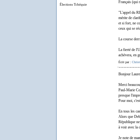
Français (qui n
Élections Tchéquie
"L'appel du RIF
mérite de clari
et si fort, ne 
ceux qui se réc
La course derri
La fierté de l'
achèvera, en gu
Écrit par :
Chri
Bonjour Laure
Merci beaucoup 
Paul-Marie Cou
presque l'impr
Pour moi, c'est
En tous les cas
Alors que Debo
République ne 
à voir avec la
Je note de man