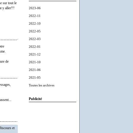
 sur tout le
2023-06
 y aller!!!
2022-11
2022-10
2022-05
2022-03
tre
2022-01
isme.
2021-12
gure de
2021-10
2021-06
2021-05
essages,
Toutes les archives
Publicité
assent...
Discours et