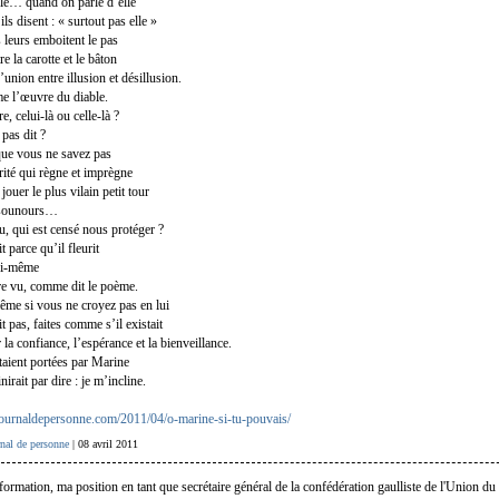
le… quand on parle d’elle
ls disent : « surtout pas elle »
s leurs emboitent le pas
re la carotte et le bâton
’union entre illusion et désillusion.
e l’œuvre du diable.
e, celui-là ou celle-là ?
 pas dit ?
 que vous ne savez pas
rité qui règne et imprègne
jouer le plus vilain petit tour
isounours…
u, qui est censé nous protéger ?
t parce qu’il fleurit
lui-même
tre vu, comme dit le poème.
même si vous ne croyez pas en lui
it pas, faites comme s’il existait
la confiance, l’espérance et la bienveillance.
étaient portées par Marine
nirait par dire : je m’incline.
journaldepersonne.com/2011/04/o-marine-si-tu-pouvais/
rnal de personne
| 08 avril 2011
formation, ma position en tant que secrétaire général de la confédération gaulliste de l'Union du