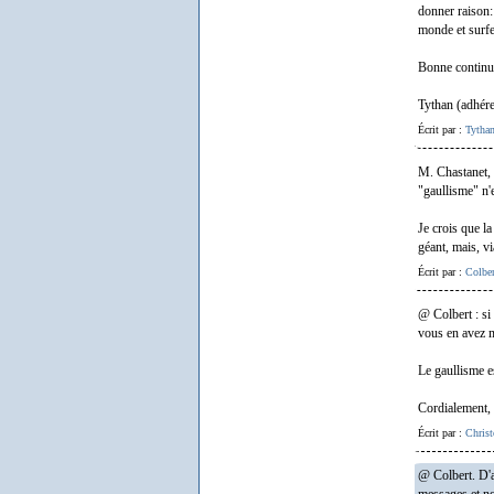
donner raison:
monde et surfe
Bonne continu
Tythan (adhére
Écrit par :
Tytha
M. Chastanet, 
"gaullisme" n'e
Je crois que la
géant, mais, v
Écrit par :
Colber
@ Colbert : si
vous en avez 
Le gaullisme e
Cordialement,
Écrit par :
Chri
@ Colbert. D'a