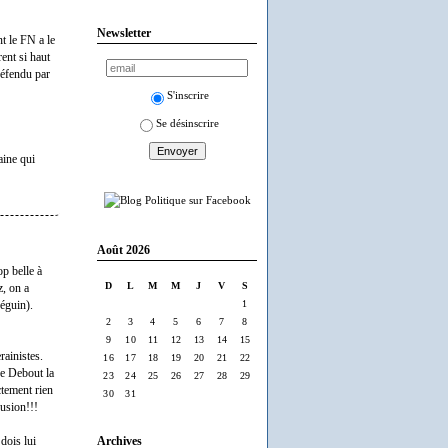
Newsletter
nt le FN a le
rent si haut
 défendu par
S'inscrire
Se désinscrire
aine qui
Août 2026
op belle à
D
L
M
M
J
V
S
z, on a
1
éguin).
2
3
4
5
6
7
8
9
10
11
12
13
14
15
rainistes.
16
17
18
19
20
21
22
ue Debout la
23
24
25
26
27
28
29
ctement rien
30
31
fusion!!!
Archives
dois lui