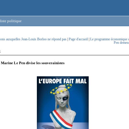
iste politique
ions auxquelles Jean-Louis Borloo ne répond pas
|
Page d'accueil
|
Le programme économique 
Pen demeur
1
 Marine Le Pen divise les souverainistes