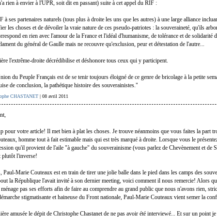
'a rien à envier à l'UPR, soit dit en passant) suite à cet appel du RIF :
 à ses partenaires naturels (tous plus à droite les uns que les autres) à une large alliance inclua
fier les choses et de dévoiler la vraie nature de ces pseudo-patriotes : la souveraineté, qu'ils arbo
correspond en rien avec l'amour de la France et l'idéal d'humanisme, de tolérance et de solidarité
lament du général de Gaulle mais ne recouvre qu'exclusion, peur et détestation de l'autre...
ère l'extrême-droite décrédibilise et déshonore tous ceux qui y participent.
Union du Peuple Français est de se tenir toujours éloigné de ce genre de bricolage à la petite sem
ise de conclusion, la pathétique histoire des souverainistes."
stophe CHASTANET
| 08 avril 2011
nt,
pour votre article! Il met bien à plat les choses. Je trouve néanmoins que vous faites la part tr
teaux, homme tout à fait estimable mais qui est très marqué à droite. Lorsque vous le présente
ession qu'il provient de l'aile "à gauche" du souverainisme (vous parlez de Chevènement et de S
 plutôt l'inverse!
, Paul-Marie Couteaux est en train de tirer une jolie balle dans le pied dans les camps des souve
ut la République l'avait invité à son dernier meeting, voici comment il nous remercie! Alors q
ménage pas ses efforts afin de faire au comprendre au grand public que nous n'avons rien, stri
 démarche stigmatisante et haineuse du Front nationale, Paul-Marie Couteaux vient semer la con
ière amusée le dépit de Christophe Chastanet de ne pas avoir été interviewé... Et sur un point je 