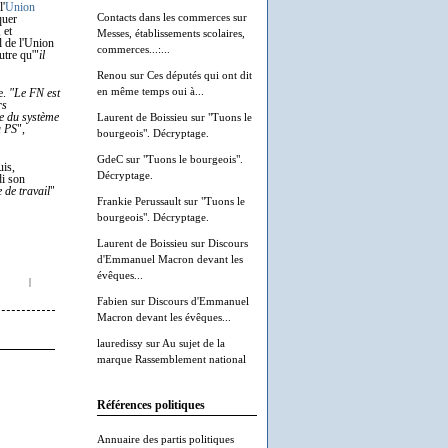
l'
Union
Contacts dans les commerces
sur
quer
 et
Messes, établissements scolaires,
l de l'Union
commerces...:...
utre qu'"
il
Renou
sur
Ces députés qui ont dit
en même temps oui à...
le.
"Le FN est
rs
Laurent de Boissieu
sur
"Tuons le
ée du système
u PS
",
bourgeois". Décryptage.
GdeC
sur
"Tuons le bourgeois".
uis,
Décryptage.
di son
 de travail
"
Frankie Perussault
sur
"Tuons le
bourgeois". Décryptage.
Laurent de Boissieu
sur
Discours
d'Emmanuel Macron devant les
évêques...
|
Fabien
sur
Discours d'Emmanuel
Macron devant les évêques...
lauredissy
sur
Au sujet de la
marque Rassemblement national
Références politiques
Annuaire des partis politiques