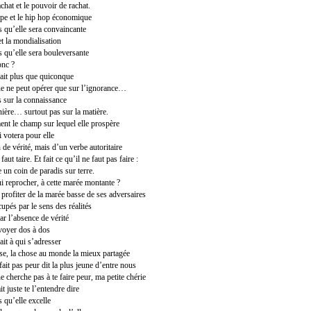
chat et le pouvoir de rachat.
pe et le hip hop économique
s qu’elle sera convaincante
t la mondialisation
s qu’elle sera bouleversante
onc ?
sait plus que quiconque
ue ne peut opérer que sur l’ignorance…
 sur la connaissance
ière… surtout pas sur la matière.
ent le champ sur lequel elle prospère
 votera pour elle
 de vérité, mais d’un verbe autoritaire
 faut taire. Et fait ce qu’il ne faut pas faire :
 un coin de paradis sur terre.
i reprocher, à cette marée montante ?
 profiter de la marée basse de ses adversaires
upés par le sens des réalités
par l’absence de vérité
nvoyer dos à dos
ait à qui s’adresser
sse, la chose au monde la mieux partagée
ait pas peur dit la plus jeune d’entre nous
 cherche pas à te faire peur, ma petite chérie
 juste te l’entendre dire
 qu’elle excelle