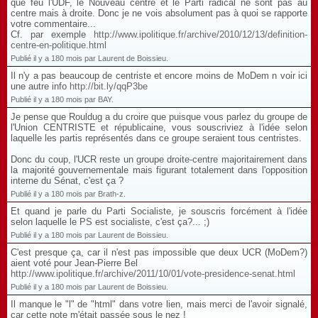
que feu l'UDF, le Nouveau centre et le Parti radical ne sont pas au
centre mais à droite. Donc je ne vois absolument pas à quoi se rapporte
votre commentaire...
Cf. par exemple
http://www.ipolitique.fr/archive/2010/12/13/definition-
centre-en-politique.html
Publié il y a 180 mois par Laurent de Boissieu.
Il n'y a pas beaucoup de centriste et encore moins de MoDem n voir ici
une autre info
http://bit.ly/qqP3be
Publié il y a 180 mois par BAY.
Je pense que Rouldug a du croire que puisque vous parlez du groupe de
l'Union CENTRISTE et républicaine, vous souscriviez à l'idée selon
laquelle les partis représentés dans ce groupe seraient tous centristes.
Donc du coup, l'UCR reste un groupe droite-centre majoritairement dans
la majorité gouvernementale mais figurant totalement dans l'opposition
interne du Sénat, c'est ça ?
Publié il y a 180 mois par Brath-z.
Et quand je parle du Parti Socialiste, je souscris forcément à l'idée
selon laquelle le PS est socialiste, c'est ça?... ;)
Publié il y a 180 mois par Laurent de Boissieu.
C'est presque ça, car il n'est pas impossible que deux UCR (MoDem?)
aient voté pour Jean-Pierre Bel
http://www.ipolitique.fr/archive/2011/10/01/vote-presidence-senat.html
Publié il y a 180 mois par Laurent de Boissieu.
Il manque le "l" de "html" dans votre lien, mais merci de l'avoir signalé,
car cette note m'était passée sous le nez !