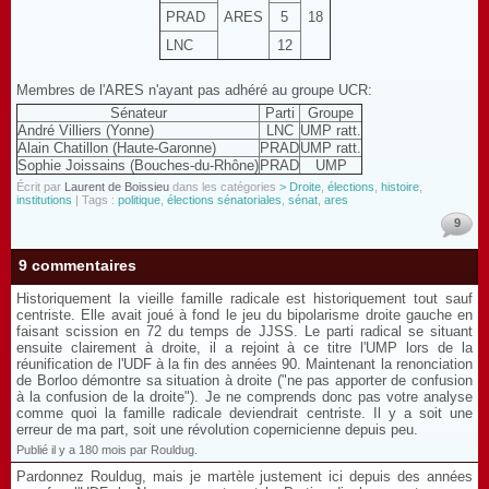
PRAD
ARES
5
18
LNC
12
Membres de l'ARES n'ayant pas adhéré au groupe UCR:
Sénateur
Parti
Groupe
André Villiers (Yonne)
LNC
UMP ratt.
Alain Chatillon (Haute-Garonne)
PRAD
UMP ratt.
Sophie Joissains (Bouches-du-Rhône)
PRAD
UMP
Écrit par
Laurent de Boissieu
dans les catégories
> Droite
,
élections
,
histoire
,
institutions
| Tags :
politique
,
élections sénatoriales
,
sénat
,
ares
9
9 commentaires
Historiquement la vieille famille radicale est historiquement tout sauf
centriste. Elle avait joué à fond le jeu du bipolarisme droite gauche en
faisant scission en 72 du temps de JJSS. Le parti radical se situant
ensuite clairement à droite, il a rejoint à ce titre l'UMP lors de la
réunification de l'UDF à la fin des années 90. Maintenant la renonciation
de Borloo démontre sa situation à droite ("ne pas apporter de confusion
à la confusion de la droite"). Je ne comprends donc pas votre analyse
comme quoi la famille radicale deviendrait centriste. Il y a soit une
erreur de ma part, soit une révolution copernicienne depuis peu.
Publié il y a 180 mois par Rouldug.
Pardonnez Rouldug, mais je martèle justement ici depuis des années