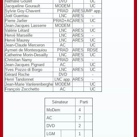
Nathalie Goulet
DVD
UC
Jacqueline Gourault
MODEM
UC
Sylvie Goy-Chavent
PRAD
ARES
UMP app.
Joël Guerriau
LNC
ARES
-
Pierre Jarlier
PRAD+AC
ARES
UC
Jean-Jacques Lasserre
MODEM
-
Valérie Létard
LNC
ARES
UC
Hervé Marseille
LNC
ARES
-
Hervé Maurey
LNC
ARES
UC
Jean-Claude Merceron
AC
UC
Aymeri de Montesquiou
PRAD
ARES
RDSE
Catherine Morin-Desailly
LNC
ARES
UC
Christian Namy
PRAD
ARES
-
Jean-Jacques Pignard
AC
UC
Yves Pozzo di Borgo
LNC
ARES
UC
Gérard Roche
DVD
-
Henri Tandonnet
LNC app.
ARES
-
Jean-Marie Vanlerenberghe
MODEM
UC
François Zocchetto
AC
UC
Sénateur
Parti
MoDem
4
AC
7
DVD
2
LGM
1