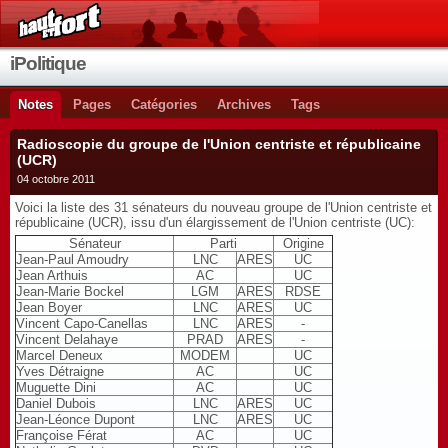
iPolitique
Notes
Pages
Catégories
Archives
Tags
Radioscopie du groupe de l'Union centriste et républicaine
(UCR)
04 octobre 2011
Voici la liste des 31 sénateurs du nouveau groupe de l'Union centriste et
républicaine (UCR), issu d'un élargissement de l'Union centriste (UC):
Sénateur
Parti
Origine
Jean-Paul Amoudry
LNC
ARES
UC
Jean Arthuis
AC
UC
Jean-Marie Bockel
LGM
ARES
RDSE
Jean Boyer
LNC
ARES
UC
Vincent Capo-Canellas
LNC
ARES
-
Vincent Delahaye
PRAD
ARES
-
Marcel Deneux
MODEM
UC
Yves Détraigne
AC
UC
Muguette Dini
AC
UC
Daniel Dubois
LNC
ARES
UC
Jean-Léonce Dupont
LNC
ARES
UC
Françoise Férat
AC
UC