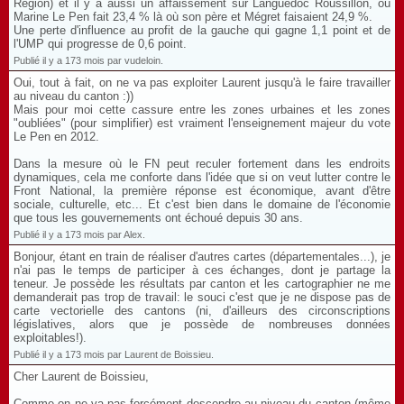
Région) et il y a aussi un affaissement sur Languedoc Roussillon, où
Marine Le Pen fait 23,4 % là où son père et Mégret faisaient 24,9 %.
Une perte d'influence au profit de la gauche qui gagne 1,1 point et de
l'UMP qui progresse de 0,6 point.
Publié il y a 173 mois par vudeloin.
Oui, tout à fait, on ne va pas exploiter Laurent jusqu'à le faire travailler
au niveau du canton :))
Mais pour moi cette cassure entre les zones urbaines et les zones
"oubliées" (pour simplifier) est vraiment l'enseignement majeur du vote
Le Pen en 2012.
Dans la mesure où le FN peut reculer fortement dans les endroits
dynamiques, cela me conforte dans l'idée que si on veut lutter contre le
Front National, la première réponse est économique, avant d'être
sociale, culturelle, etc... Et c'est bien dans le domaine de l'économie
que tous les gouvernements ont échoué depuis 30 ans.
Publié il y a 173 mois par Alex.
Bonjour, étant en train de réaliser d'autres cartes (départementales...), je
n'ai pas le temps de participer à ces échanges, dont je partage la
teneur. Je possède les résultats par canton et les cartographier ne me
demanderait pas trop de travail: le souci c'est que je ne dispose pas de
carte vectorielle des cantons (ni, d'ailleurs des circonscriptions
législatives, alors que je possède de nombreuses données
exploitables!).
Publié il y a 173 mois par Laurent de Boissieu.
Cher Laurent de Boissieu,
Comme on ne va pas forcément descendre au niveau du canton (même