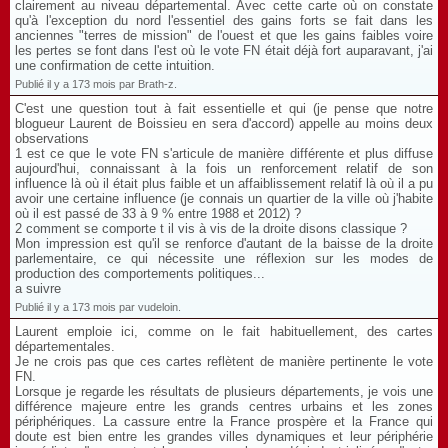
clairement au niveau départemental. Avec cette carte où on constate
qu'à l'exception du nord l'essentiel des gains forts se fait dans les
anciennes "terres de mission" de l'ouest et que les gains faibles voire
les pertes se font dans l'est où le vote FN était déjà fort auparavant, j'ai
une confirmation de cette intuition.
Publié il y a 173 mois par Brath-z.
C'est une question tout à fait essentielle et qui (je pense que notre
blogueur Laurent de Boissieu en sera d'accord) appelle au moins deux
observations
1 est ce que le vote FN s'articule de manière différente et plus diffuse
aujourd'hui, connaissant à la fois un renforcement relatif de son
influence là où il était plus faible et un affaiblissement relatif là où il a pu
avoir une certaine influence (je connais un quartier de la ville où j'habite
où il est passé de 33 à 9 % entre 1988 et 2012) ?
2 comment se comporte t il vis à vis de la droite disons classique ?
Mon impression est qu'il se renforce d'autant de la baisse de la droite
parlementaire, ce qui nécessite une réflexion sur les modes de
production des comportements politiques...
a suivre
Publié il y a 173 mois par vudeloin.
Laurent emploie ici, comme on le fait habituellement, des cartes
départementales.
Je ne crois pas que ces cartes reflètent de manière pertinente le vote
FN.
Lorsque je regarde les résultats de plusieurs départements, je vois une
différence majeure entre les grands centres urbains et les zones
périphériques. La cassure entre la France prospère et la France qui
doute est bien entre les grandes villes dynamiques et leur périphérie