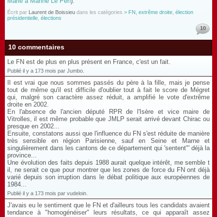
Marie à Marine Le Pen
).
Écrit par
Laurent de Boissieu
dans les catégories
> FN, extrême droite
,
élection
présidentielle
,
élections
10
10 commentaires
Le FN est de plus en plus présent en France, c'est un fait.
Publié il y a 173 mois par Jumbo.
Il est vrai que nous sommes passés du père à la fille, mais je pense
tout de même qu'il est difficile d'oublier tout à fait le score de Mégret
qui, malgré son caractère assez réduit, a amplifié le vote d'extrême
droite en 2002.
En l'absence de l'ancien député RPR de l'Isère et vice maire de
Vitrolles, il est même probable que JMLP serait arrivé devant Chirac ou
presque en 2002...
Ensuite, constatons aussi que l'influence du FN s'est réduite de manière
très sensible en région Parisienne, sauf en Seine et Marne et
singulièrement dans les cantons de ce département qui 'sentent"' déjà la
province...
Une évolution des faits depuis 1988 aurait quelque intérêt, me semble t
il, ne serait ce que pour montrer que les zones de force du FN ont déjà
varié depuis son irruption dans le débat politique aux européennes de
1984...
Publié il y a 173 mois par vudeloin.
J'avais eu le sentiment que le FN et d'ailleurs tous les candidats avaient
tendance à "homogénéiser" leurs résultats, ce qui apparaît assez