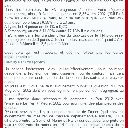
immédiate d'une part, et les zones rurales ou désindustrialisées d'autre
part.
Dans les premières, le FN progresse à peine, voire régresse
franchement; ainsi, à Nantes, il passe de 8,85% en 2002 (JMLP) à
7,8% en 2012 (MLP). A Paris, MLP ne fait plus que 6,2% des voix
quand son père faisait 9,35% il y a 10 ans.
A Lyon, le FN passe de 15,1% à 9,9%.
A Strasbourg, on est à 11,86% contre 17,16% il y a dix ans.
Il n'y a que dans les grandes villes du Sud-Est que le FN progresse:
une progression de 3 points à Toulon certes, mais surtout -1 point à Aix,
-2 points à Marseille, -3,5 points à Nice.
C'est cela qui est frappant, et que ne reflète pas les cartes
départementales.
Publié il y a 173 mois par Alex.
Un aspect intéressant, Alex, puisqu'effectivement, nous pourrions
descendre à l'échelon de l'arrondissement ou du canton, mais cela
contraindrait sans doute Laurent de Boissieu à des cartes plus précises
encore...
Toujours est il qu'il ne faut aucunement oublier la question du vote
Mégret en 2002 dont on peut légitimement penser qu'il s'agrégeait au
vote Le Pen.
Il me semble donc nécessaire de comparer Le Pen 2012 avec
l'ensemble Le Pen + Mégret 2002 pour avoir une idée plus précise des
choses.
Résultat provisoire : il y a une perte sur l'Ile de France (qu'il convient
évidemment de mesurer de manière départementale ensuite, vu la
différence entre la Seine et Marne et Paris) qui est aussi une perte en
voix (7 000 voix de moins en 2012 sur les huit départements de la