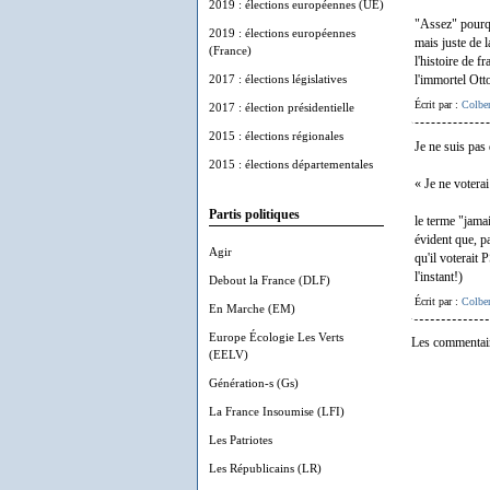
2019 : élections européennes (UE)
"Assez" pourqu
2019 : élections européennes
mais juste de 
(France)
l'histoire de 
2017 : élections législatives
l'immortel Ott
Écrit par :
Colber
2017 : élection présidentielle
2015 : élections régionales
Je ne suis pas 
2015 : élections départementales
« Je ne votera
Partis politiques
le terme "jamai
évident que, p
Agir
qu'il voterait 
l'instant!)
Debout la France (DLF)
Écrit par :
Colber
En Marche (EM)
Europe Écologie Les Verts
Les commentair
(EELV)
Génération-s (Gs)
La France Insoumise (LFI)
Les Patriotes
Les Républicains (LR)