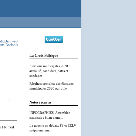
 MoDem veut
ouis Borloo »
La Croix Politique
Élections municipales 2020 :
actualité, candidats, dates et
sondages
Résultats complets des élections
municipales 2020 par ville
|
Notes récentes
INFOGRAPHIES. Assemblée
nationale : bilan d'une...
La gauche en débats: PS et EELV
e FN n'est
préparent leur...