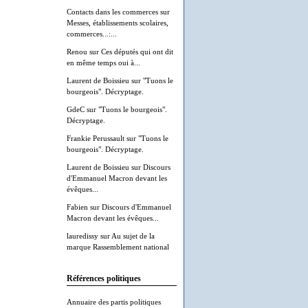
Contacts dans les commerces
sur
Messes, établissements scolaires,
commerces...:...
Renou
sur
Ces députés qui ont dit
en même temps oui à...
Laurent de Boissieu
sur
"Tuons le
bourgeois". Décryptage.
GdeC
sur
"Tuons le bourgeois".
Décryptage.
Frankie Perussault
sur
"Tuons le
bourgeois". Décryptage.
Laurent de Boissieu
sur
Discours
d'Emmanuel Macron devant les
évêques...
Fabien
sur
Discours d'Emmanuel
Macron devant les évêques...
lauredissy
sur
Au sujet de la
marque Rassemblement national
Références politiques
Annuaire des partis politiques