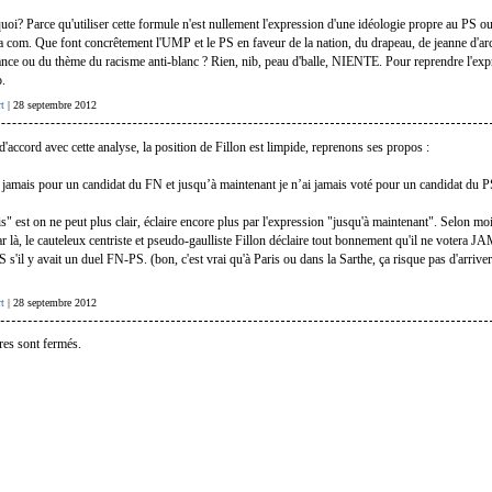
oi? Parce qu'utiliser cette formule n'est nullement l'expression d'une idéologie propre au PS 
la com. Que font concrêtement l'UMP et le PS en faveur de la nation, du drapeau, de jeanne d'ar
france ou du thème du racisme anti-blanc ? Rien, nib, peau d'balle, NIENTE. Pour reprendre l'exp
o.
t
| 28 septembre 2012
d'accord avec cette analyse, la position de Fillon est limpide, reprenons ses propos :
i jamais pour un candidat du FN et jusqu’à maintenant je n’ai jamais voté pour un candidat du P
s" est on ne peut plus clair, éclaire encore plus par l'expression "jusqu'à maintenant". Selon moi,
ar là, le cauteleux centriste et pseudo-gaulliste Fillon déclaire tout bonnement qu'il ne votera J
PS s'il y avait un duel FN-PS. (bon, c'est vrai qu'à Paris ou dans la Sarthe, ça risque pas d'arrive
t
| 28 septembre 2012
es sont fermés.