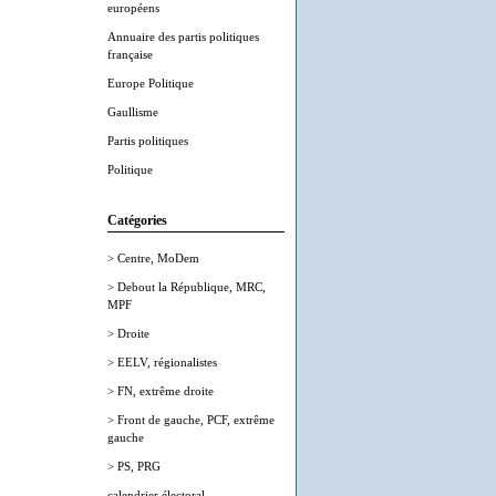
européens
Annuaire des partis politiques
française
Europe Politique
Gaullisme
Partis politiques
Politique
Catégories
> Centre, MoDem
> Debout la République, MRC,
MPF
> Droite
> EELV, régionalistes
> FN, extrême droite
> Front de gauche, PCF, extrême
gauche
> PS, PRG
calendrier électoral