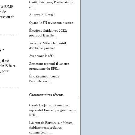
Ciotti, Retailleau, Pradié: atouts
ou à l'UMP
et...
c, de
Au revoir, Limite!
ression de
Quand le FN révise son histoire
Élections législatives 2022:
pourquoi la grille...
Jean-Luc Mélenchon est-il
d'extrême gauche?
S "
Avez-vous la réf?
 il est
Zemmour reprend-il l'ancien
AMAIS fn et
programme du RPR...
r, pour
Éric Zemmour contre
l'assimilation :...
Commentaires récents
Carole Barjon
sur
Zemmour
reprend-il l'ancien programme du
RPR...
Laurent de Boissieu
sur
Messes,
établissements scolaires,
commerces...:...