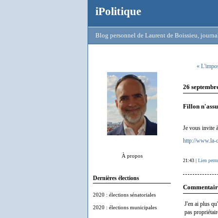
iPolitique
Blog personnel de Laurent de Boissieu, journal
« L'impos
26 septembr
Fillon n'ass
Je vous invite 
http://www.la-
À propos
21:43 |
Lien perm
Dernières élections
Commentair
2020 : élections sénatoriales
J'en ai plus q
2020 : élections municipales
pas propriétair