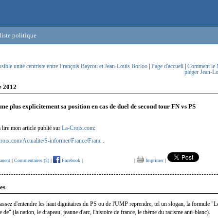
iste politique
sible unité centriste entre François Bayrou et Jean-Louis Borloo
|
Page d'accueil
|
Comment le
piéger Jean-L
e 2012
ume plus explicitement sa position en cas de duel de second tour FN vs PS
à lire mon article publié sur
La-Croix.com
:
croix.com/Actualite/S-informer/France/Franc...
anent
|
Commentaires (2)
|
Facebook
|
|
Imprimer
|
es
u'assez d'entendre les haut dignitaires du PS ou de l'UMP reprendre, tel un slogan, la formule "L
e de" (la nation, le drapeau, jeanne d'arc, l'histoire de france, le thème du racisme anti-blanc).