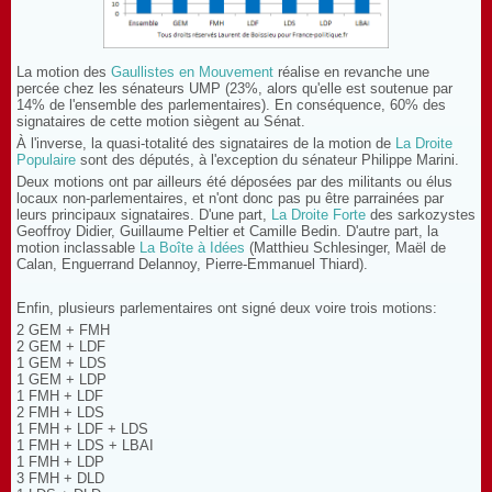
La motion des
Gaullistes en Mouvement
réalise en revanche une
percée chez les sénateurs UMP (23%, alors qu'elle est soutenue par
14% de l'ensemble des parlementaires). En conséquence, 60% des
signataires de cette motion siègent au Sénat.
À l'inverse, la quasi-totalité des signataires de la motion de
La Droite
Populaire
sont des députés, à l'exception du sénateur Philippe Marini.
Deux motions ont par ailleurs été déposées par des militants ou élus
locaux non-parlementaires, et n'ont donc pas pu être parrainées par
leurs principaux signataires. D'une part,
La Droite Forte
des sarkozystes
Geoffroy Didier, Guillaume Peltier et Camille Bedin. D'autre part, la
motion inclassable
La Boîte à Idées
(Matthieu Schlesinger, Maël de
Calan, Enguerrand Delannoy, Pierre-Emmanuel Thiard).
Enfin, plusieurs parlementaires ont signé deux voire trois motions:
2 GEM + FMH
2 GEM + LDF
1 GEM + LDS
1 GEM + LDP
1 FMH + LDF
2 FMH + LDS
1 FMH + LDF + LDS
1 FMH + LDS + LBAI
1 FMH + LDP
3 FMH + DLD