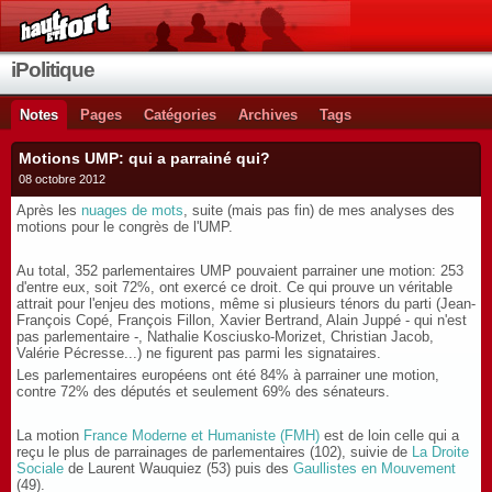
iPolitique
Notes
Pages
Catégories
Archives
Tags
Motions UMP: qui a parrainé qui?
08 octobre 2012
Après les
nuages de mots
, suite (mais pas fin) de mes analyses des
motions pour le congrès de l'UMP.
Au total, 352 parlementaires UMP pouvaient parrainer une motion: 253
d'entre eux, soit 72%, ont exercé ce droit. Ce qui prouve un véritable
attrait pour l'enjeu des motions, même si plusieurs ténors du parti (Jean-
François Copé, François Fillon, Xavier Bertrand, Alain Juppé - qui n'est
pas parlementaire -, Nathalie Kosciusko-Morizet, Christian Jacob,
Valérie Pécresse...) ne figurent pas parmi les signataires.
Les parlementaires européens ont été 84% à parrainer une motion,
contre 72% des députés et seulement 69% des sénateurs.
La motion
France Moderne et Humaniste (FMH)
est de loin celle qui a
reçu le plus de parrainages de parlementaires (102), suivie de
La Droite
Sociale
de Laurent Wauquiez (53) puis des
Gaullistes en Mouvement
(49).