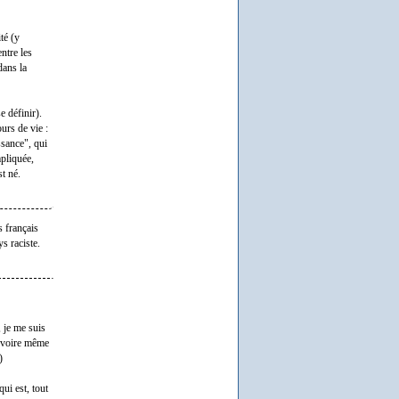
té (y
ntre les
dans la
e définir).
urs de vie :
issance", qui
mpliquée,
st né.
s français
s raciste.
, je me suis
s, voire même
)
ui est, tout