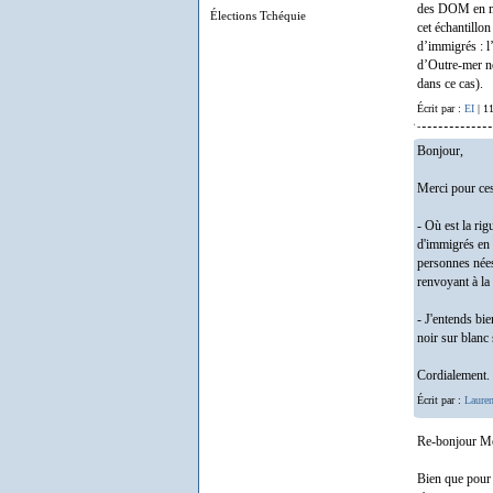
des DOM en mét
Élections Tchéquie
cet échantillon
d’immigrés : l
d’Outre-mer néc
dans ce cas).
Écrit par :
EI
| 1
Bonjour,
Merci pour ces
- Où est la ri
d'immigrés en F
personnes nées
renvoyant à la
- J'entends bie
noir sur blanc 
Cordialement.
Écrit par :
Lauren
Re-bonjour Mo
Bien que pour m