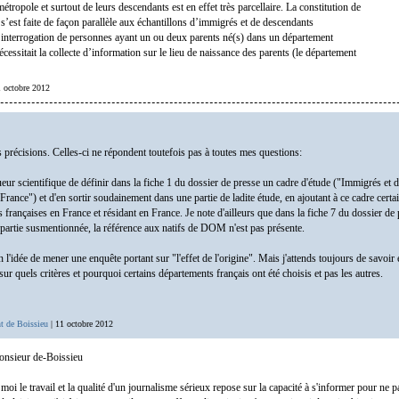
ropole et surtout de leurs descendants est en effet très parcellaire. La constitution de
 s’est faite de façon parallèle aux échantillons d’immigrés et de descendants
’interrogation de personnes ayant un ou deux parents né(s) dans un département
essitait la collecte d’information sur le lieu de naissance des parents (le département
1 octobre 2012
 précisions. Celles-ci ne répondent toutefois pas à toutes mes questions:
gueur scientifique de définir dans la fiche 1 du dossier de presse un cadre d'étude ("Immigrés et
rance") et d'en sortir soudainement dans une partie de ladite étude, en ajoutant à ce cadre certa
 françaises en France et résidant en France. Je note d'ailleurs que dans la fiche 7 du dossier de 
 partie susmentionnée, la référence aux natifs de DOM n'est pas présente.
n l'idée de mener une enquête portant sur "l'effet de l'origine". Mais j'attends toujours de savoir e
sur quels critères et pourquoi certains départements français ont été choisis et pas les autres.
t de Boissieu
| 11 octobre 2012
nsieur de-Boissieu
oi le travail et la qualité d'un journalisme sérieux repose sur la capacité à s'informer pour ne 