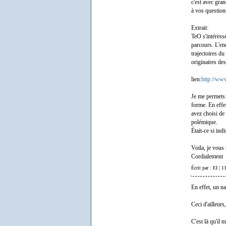
c'est avec gran
à vos question
Extrait:
TeO s'intéresse
parcours. L'en
trajectoires d
originaires de
lien:
http://www
Je me permets 
forme. En effe
avez choisi de
polémique.
Était-ce si ind
Voila, je vous
Cordialement
Écrit par : EI | 
En effet, un na
Ceci d'ailleurs
C'est là qu'il 