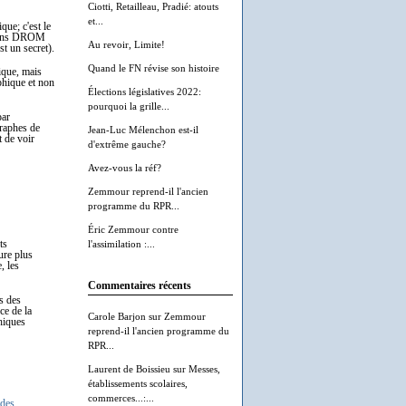
Ciotti, Retailleau, Pradié: atouts
et...
que; c'est le
rtains DROM
Au revoir, Limite!
st un secret).
Quand le FN révise son histoire
fique, mais
aphique et non
Élections législatives 2022:
pourquoi la grille...
par
graphes de
Jean-Luc Mélenchon est-il
t de voir
d'extrême gauche?
Avez-vous la réf?
Zemmour reprend-il l'ancien
programme du RPR...
Éric Zemmour contre
ts
l'assimilation :...
gure plus
, les
Commentaires récents
s des
ce de la
Carole Barjon
sur
Zemmour
hiques
reprend-il l'ancien programme du
RPR...
Laurent de Boissieu
sur
Messes,
établissements scolaires,
commerces...:...
 des