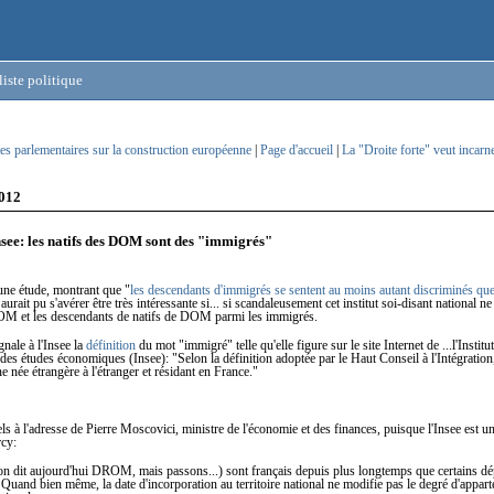
iste politique
es parlementaires sur la construction européenne
|
Page d'accueil
|
La "Droite forte" veut incarner
2012
nsee: les natifs des DOM sont des "immigrés"
une étude, montrant que "
les descendants d'immigrés se sentent au moins autant discriminés que
 aurait pu s'avérer être très intéressante si... si scandaleusement cet institut soi-disant national n
DOM et les descendants de natifs de DOM parmi les immigrés.
gnale à l'Insee la
définition
du mot "immigré" telle qu'elle figure sur le site Internet de ...l'Institu
et des études économiques (Insee): "Selon la définition adoptée par le Haut Conseil à l'Intégratio
e née étrangère à l'étranger et résidant en France."
s à l'adresse de Pierre Moscovici, ministre de l'économie et des finances, puisque l'Insee est un
rcy:
 dit aujourd'hui DROM, mais passons...) sont français depuis plus longtemps que certains d
 Quand bien même, la date d'incorporation au territoire national ne modifie pas le degré d'appart