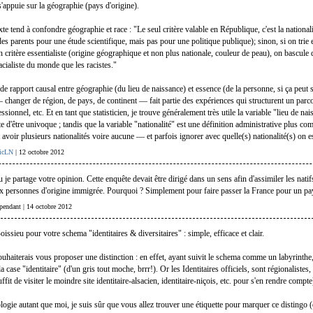
s'appuie sur la géographie (pays d'origine).
te tend à confondre géographie et race : "Le seul critère valable en République, c'est la nationali
es parents pour une étude scientifique, mais pas pour une politique publique); sinon, si on trie e
 critère essentialiste (origine géographique et non plus nationale, couleur de peau), on bascule 
cialiste du monde que les racistes."
de rapport causal entre géographie (du lieu de naissance) et essence (de la personne, si ça peut s
changer de région, de pays, de continent — fait partie des expériences qui structurent un parco
essionnel, etc. Et en tant que statisticien, je trouve généralement très utile la variable "lieu de na
te d'être univoque ; tandis que la variable "nationalité" est une définition administrative plus co
avoir plusieurs nationalités voire aucune — et parfois ignorer avec quelle(s) nationalité(s) on e
ricLN
| 12 octobre 2012
je partage votre opinion. Cette enquête devait être dirigé dans un sens afin d'assimiler les natif
x personnes d'origine immigrée. Pourquoi ? Simplement pour faire passer la France pour un pay
épendant | 14 octobre 2012
ssieu pour votre schema "identitaires & diversitaires" : simple, efficace et clair.
souhaiterais vous proposer une distinction : en effet, ayant suivit le schema comme un labyrinthe
a case "identitaire" (d'un gris tout moche, brrr!). Or les Identitaires officiels, sont régionaliste
uffit de visiter le moindre site identitaire-alsacien, identitaire-niçois, etc. pour s'en rendre compte
logie autant que moi, je suis sûr que vous allez trouver une étiquette pour marquer ce distingo (q