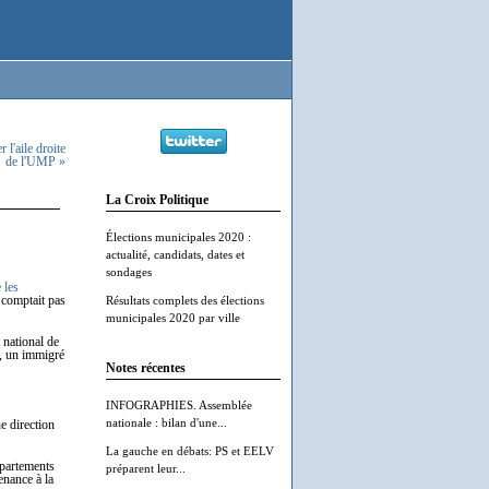
 l'aile droite
de l'UMP »
La Croix Politique
Élections municipales 2020 :
actualité, candidats, dates et
sondages
 les
e comptait pas
Résultats complets des élections
municipales 2020 par ville
t national de
n, un immigré
Notes récentes
INFOGRAPHIES. Assemblée
nationale : bilan d'une...
e direction
La gauche en débats: PS et EELV
épartements
préparent leur...
enance à la