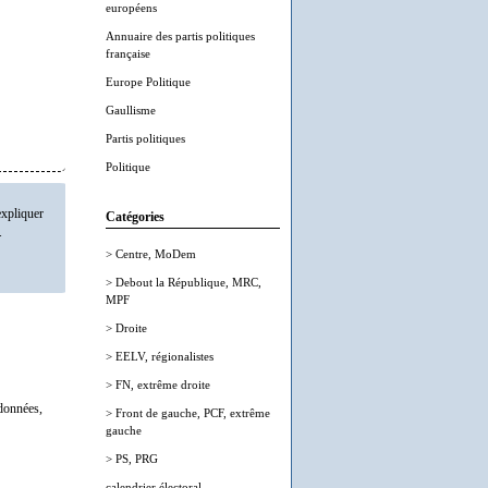
européens
Annuaire des partis politiques
française
Europe Politique
Gaullisme
Partis politiques
Politique
expliquer
Catégories
.
> Centre, MoDem
> Debout la République, MRC,
MPF
> Droite
> EELV, régionalistes
> FN, extrême droite
 données,
> Front de gauche, PCF, extrême
gauche
> PS, PRG
calendrier électoral