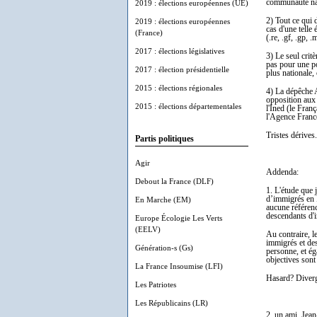
communauté nat
2019 : élections européennes (UE)
2) Tout ce qui 
2019 : élections européennes
cas d'une telle
(France)
(.re, .gf, .gp,
2017 : élections législatives
3) Le seul crit
pas pour une po
2017 : élection présidentielle
plus nationale
2015 : élections régionales
4) La dépêche A
opposition aux
2015 : élections départementales
l'Ined (le Fran
l'Agence France
Tristes dérives.
Partis politiques
Agir
Addenda:
Debout la France (DLF)
1. L'étude que 
d’immigrés en 
En Marche (EM)
aucune référenc
descendants d'i
Europe Écologie Les Verts
(EELV)
Au contraire, l
immigrés et des
Génération-s (Gs)
personne, et é
objectives sont
La France Insoumise (LFI)
Hasard? Diverge
Les Patriotes
Les Républicains (LR)
2. un ami, Jea