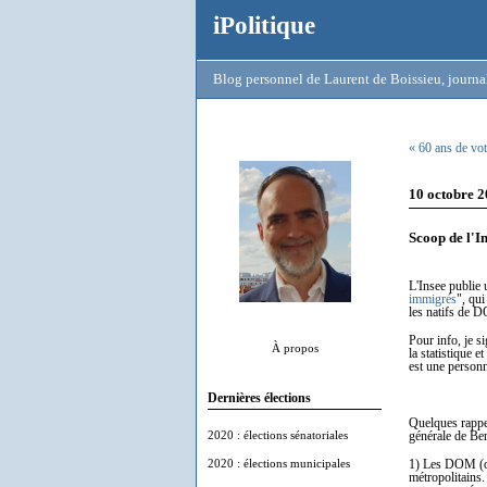
iPolitique
Blog personnel de Laurent de Boissieu, journal
« 60 ans de vot
10 octobre 
Scoop de l'I
L'Insee publie 
immigrés
", qui
les natifs de 
Pour info, je si
À propos
la statistique 
est une personn
Dernières élections
Quelques rappel
2020 : élections sénatoriales
générale de Be
2020 : élections municipales
1) Les DOM (on
métropolitains.