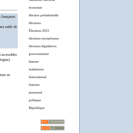
économie
élection présidentielle
s françaises
élections
aux natifs de
Élections 2022
élections européennes
élections législatives
gouvernement
t accessibles
rigine).
histoire
institutions
tions en
International
Internet
personnel
politique
République