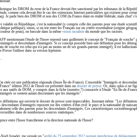
ionale.
distingue les DROM du reste de la France devrait être sanctionné par les tribunaux de la Républi
 étude, comme cela devrait être le cas des extensions Internet particulières qui existent pour ce
 .mq). Je parle bien des DROM et non des COM (la France étant en réalité fédérale, mais chut! c'e
ère valable en République, c'est la nationalité (y compris celle des parents pour une étude scienti
litique publique); sinon, si on trie entre les Français sur un critère essentialiste (origine géogr
, couleur de peau), on bascule dans la même
vision racialiste
du monde que les racistes.
FP mentionnant l'étude de l'Insee reprend sans guillemets le concept de "Français de souche" 
 immigrés et descendants d'immigrés. Si ce concept possède bien une définition pour les démo
çais de souche est celui qui n'a pas au moins un de ses grands-parents immigré), il est hallucinan
-Presse l'utiliser dans sa version lepéniste.
..
j'ai citée est une publication régionale (Insee Île-de-France). L'ensemble "Immigrés et descendan
France" édition 2012 de l'Insee est présentée dans un
dossier de presse
. Or, dans celui-ci ne fi
e aux natifs de DOM, y compris dans la fiche (numéro 7) consacrée à l'étude "En Île‐de‐France
mmigrés se sentent autant discriminés que les immigrés".
es définitions qui ouvrent le dossier de presse sont impeccables. Insistant même: "Les définition
 descendants d'immigrés reposent sur des critères d'état civil: le pays et la nationalité de naissan
galement celle des parents pour les descendants d'immigrés. Ces caractéristiques sociodémograp
 recueillies dans de nombreuses sources statistiques."
nce entre l'Insee francilienne et la direction nationale de l'Insee?
n-Noël Amadei, me signale un "
arrêté du 25 septembre 2012 portant interdiction de déplacement