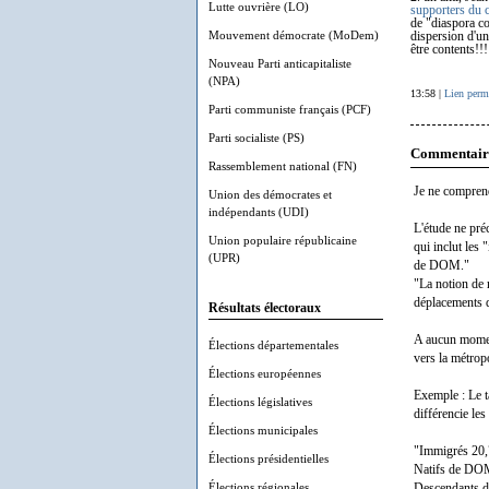
Lutte ouvrière (LO)
supporters du 
de "diaspora co
Mouvement démocrate (MoDem)
dispersion d'un
être contents!!
Nouveau Parti anticapitaliste
(NPA)
13:58 |
Lien perm
Parti communiste français (PCF)
Parti socialiste (PS)
Commentair
Rassemblement national (FN)
Je ne comprend
Union des démocrates et
indépendants (UDI)
L'étude ne préc
Union populaire républicaine
qui inclut les
(UPR)
de DOM."
"La notion de 
déplacements 
Résultats électoraux
A aucun moment
Élections départementales
vers la métrop
Élections européennes
Exemple : Le ta
Élections législatives
différencie le
Élections municipales
"Immigrés 20,
Élections présidentielles
Natifs de DO
Élections régionales
Descendants d