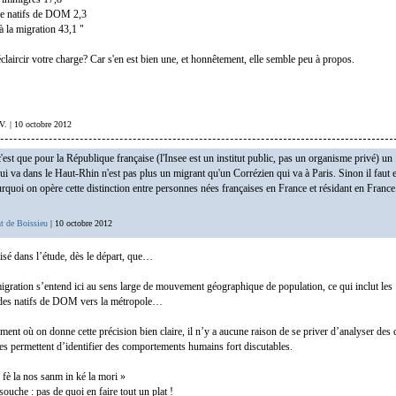
e natifs de DOM 2,3
 la migration 43,1 "
laircir votre charge? Car s'en est bien une, et honnêtement, elle semble peu à propos.
 V. | 10 octobre 2012
est que pour la République française (l'Insee est un institut public, pas un organisme privé) un
ui va dans le Haut-Rhin n'est pas plus un migrant qu'un Corrézien qui va à Paris. Sinon il faut 
urquoi on opère cette distinction entre personnes nées françaises en France et résidant en France
t de Boissieu
| 10 octobre 2012
cisé dans l’étude, dès le départ, que…
igration s’entend ici au sens large de mouvement géographique de population, ce qui inclut les
des natifs de DOM vers la métropole…
ment où on donne cette précision bien claire, il n’y a aucune raison de se priver d’analyser des
les permettent d’identifier des comportements humains fort discutables.
 fè la nos sanm in ké la mori »
souche : pas de quoi en faire tout un plat !