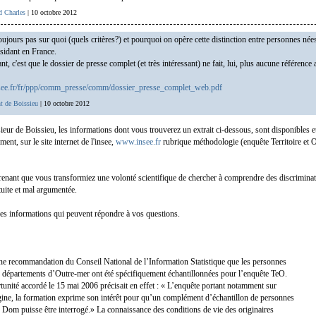
d Charles
| 10 octobre 2012
oujours pas sur quoi (quels critères?) et pourquoi on opère cette distinction entre personnes née
ésidant en France.
nt, c'est que le dossier de presse complet (et très intéressant) ne fait, lui, plus aucune référence 
see.fr/fr/ppp/comm_presse/comm/dossier_presse_complet_web.pdf
t de Boissieu
| 10 octobre 2012
ur de Boissieu, les informations dont vous trouverez un extrait ci-dessous, sont disponibles e
ement, sur le site internet de l'insee,
www.insee.fr
rubrique méthodologie (enquête Territoire et O
prenant que vous transformiez une volonté scientifique de chercher à comprendre des discrimina
uite et mal argumentée.
t des informations qui peuvent répondre à vos questions.
une recommandation du Conseil National de l’Information Statistique que les personnes
s départements d’Outre-mer ont été spécifiquement échantillonnées pour l’enquête TeO.
tunité accordé le 15 mai 2006 précisait en effet : « L’enquête portant notamment sur
rigine, la formation exprime son intérêt pour qu’un complément d’échantillon de personnes
s Dom puisse être interrogé.» La connaissance des conditions de vie des originaires