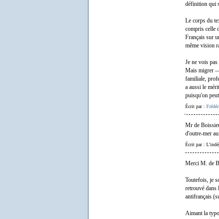
définition qui 
Le corps du tex
compris celle d
Français sur un
même vision ra
Je ne vois pas 
Mais migrer — 
familiale, prof
a aussi le méri
puisqu'on peut 
Écrit par :
Frédé
Mr de Boissieu 
d'outre-mer au
Écrit par : L'ind
Merci M. de Boi
Toutefois, je 
retrouvé dans l
antifrançais (s
Aimant la typo