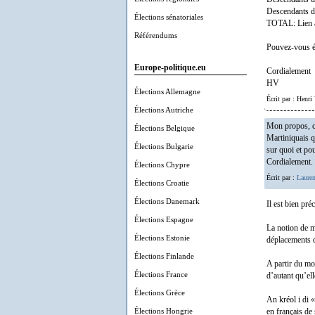
Descendants d
Élections sénatoriales
TOTAL: Lien à
Référendums
Pouvez-vous éc
Europe-politique.eu
Cordialement
HV
Élections Allemagne
Écrit par : Henri
Élections Autriche
Mon propos, c'
Élections Belgique
Martiniquais q
Élections Bulgarie
sur quoi et po
Cordialement.
Élections Chypre
Écrit par :
Lauren
Élections Croatie
Élections Danemark
Il est bien pré
Élections Espagne
La notion de m
Élections Estonie
déplacements 
Élections Finlande
A partir du mo
Élections France
d’autant qu’el
Élections Grèce
An kréol i di «
Élections Hongrie
en français de 