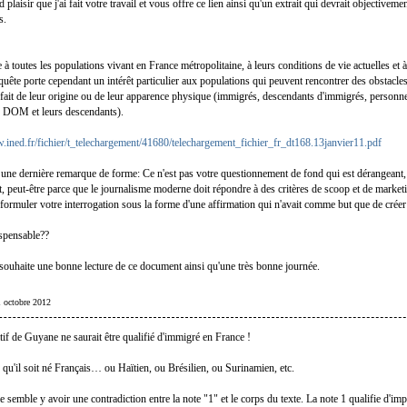
d plaisir que j'ai fait votre travail et vous offre ce lien ainsi qu'un extrait qui devrait objectivem
s.
 à toutes les populations vivant en France métropolitaine, à leurs conditions de vie actuelles et à
quête porte cependant un intérêt particulier aux populations qui peuvent rencontrer des obstacle
u fait de leur origine ou de leur apparence physique (immigrés, descendants d'immigrés, personn
s DOM et leurs descendants).
.ined.fr/fichier/t_telechargement/41680/telechargement_fichier_fr_dt168.13janvier11.pdf
une dernière remarque de forme: Ce n'est pas votre questionnement de fond qui est dérangeant, 
t, peut-être parce que le journalisme moderne doit répondre à des critères de scoop et de market
 formuler votre interrogation sous la forme d'une affirmation qui n'avait comme but que de créer
ispensable??
 souhaite une bonne lecture de ce document ainsi qu'une très bonne journée.
11 octobre 2012
tif de Guyane ne saurait être qualifié d'immigré en France !
, qu'il soit né Français… ou Haïtien, ou Brésilien, ou Surinamien, etc.
me semble y avoir une contradiction entre la note "1" et le corps du texte. La note 1 qualifie d'im