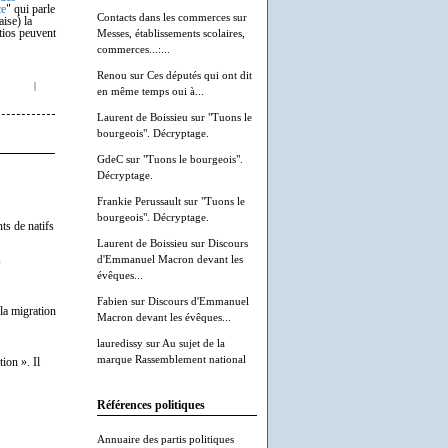
ce
" qui parle
Contacts dans les commerces
sur
aise) la
atios peuvent
Messes, établissements scolaires,
commerces...:...
Renou
sur
Ces députés qui ont dit
|
en même temps oui à...
Laurent de Boissieu
sur
"Tuons le
bourgeois". Décryptage.
GdeC
sur
"Tuons le bourgeois".
Décryptage.
Frankie Perussault
sur
"Tuons le
bourgeois". Décryptage.
s de natifs
Laurent de Boissieu
sur
Discours
d'Emmanuel Macron devant les
s
évêques...
Fabien
sur
Discours d'Emmanuel
 la migration
Macron devant les évêques...
lauredissy
sur
Au sujet de la
marque Rassemblement national
ion ». Il
Références politiques
Annuaire des partis politiques