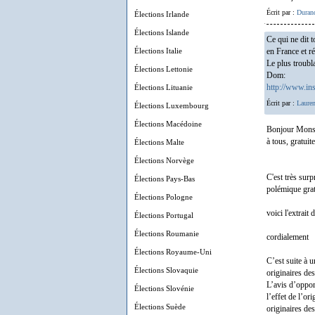
Écrit par :
Duran
Élections Irlande
Élections Islande
Ce qui ne dit t
Élections Italie
en France et r
Le plus troubla
Élections Lettonie
Dom:
Élections Lituanie
http://www.in
Écrit par :
Lauren
Élections Luxembourg
Élections Macédoine
Bonjour Monsie
à tous, gratuit
Élections Malte
Élections Norvège
C'est très sur
Élections Pays-Bas
polémique grat
Élections Pologne
voici l'extrai
Élections Portugal
Élections Roumanie
cordialement
Élections Royaume-Uni
C’est suite à 
Élections Slovaquie
originaires de
L’avis d’oppor
Élections Slovénie
l’effet de l’o
Élections Suède
originaires de