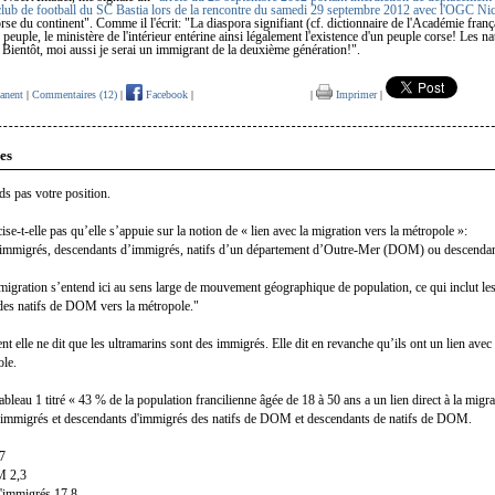
club de football du SC Bastia lors de la rencontre du samedi 29 septembre 2012 avec l'OGC Ni
rse du continent". Comme il l'écrit:
"La diaspora signifiant
(cf. dictionnaire de l'Académie franç
 peuple, le ministère de l'intérieur entérine ainsi légalement l'existence d'un peuple corse! Les n
! Bientôt, moi aussi je serai un immigrant de la deuxième génération!".
anent
|
Commentaires (12)
|
Facebook
|
|
Imprimer
|
es
s pas votre position.
ise-t-elle pas qu’elle s’appuie sur la notion de « lien avec la migration vers la métropole »:
 "immigrés, descendants d’immigrés, natifs d’un département d’Outre-Mer (DOM) ou descendant
migration s’entend ici au sens large de mouvement géographique de population, ce qui inclut le
des natifs de DOM vers la métropole."
 elle ne dit que les ultramarins sont des immigrés. Elle dit en revanche qu’ils ont un lien avec
ole.
bleau 1 titré « 43 % de la population francilienne âgée de 18 à 50 ans a un lien direct à la migrat
s immigrés et descendants d'immigrés des natifs de DOM et descendants de natifs de DOM.
7
M 2,3
'immigrés 17,8