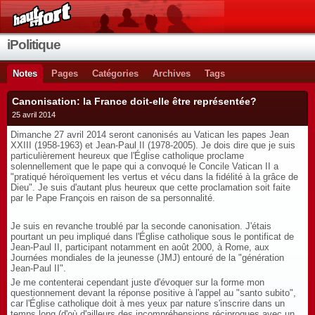
iPolitique
Notes
Pages
Catégories
Archives
Tags
Canonisation: la France doit-elle être représentée?
25 avril 2014
Dimanche 27 avril 2014 seront canonisés au Vatican les papes Jean
XXIII (1958-1963) et Jean-Paul II (1978-2005). Je dois dire que je suis
particulièrement heureux que l'Église catholique proclame
solennellement que le pape qui a convoqué le Concile Vatican II a
"pratiqué héroïquement les vertus et vécu dans la fidélité à la grâce de
Dieu". Je suis d'autant plus heureux que cette proclamation soit faite
par le Pape François en raison de sa personnalité.
Je suis en revanche troublé par la seconde canonisation. J'étais
pourtant un peu impliqué dans l'Église catholique sous le pontificat de
Jean-Paul II, participant notamment en août 2000, à Rome, aux
Journées mondiales de la jeunesse (JMJ) entouré de la "génération
Jean-Paul II".
Je me contenterai cependant juste d'évoquer sur la forme mon
questionnement devant la réponse positive à l'appel au "santo subito",
car l'Église catholique doit à mes yeux par nature s'inscrire dans un
temps long (d'où d'ailleurs des incompréhensions réciproques avec un