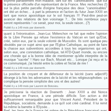
exprime parfaitement mon malaise, tant sur les "canonisations" que sur
la présence officielle d'un représentant de la France. Mes recherches (!)
sur la plus petite parcelle d'origine française des deux "canonisables"
ont été un échec... à part la présence et l'action du futur Jean XXIII en
tant que nonce apostolique sur le sol français !!! Peut-être peut-on
avancer des relations de bon voisinage ?... De très nombreux pays
seront représentés ! ce serait, pour moi, la seule raison...(?)
Publié il y a 149 mois par doenerth.
quant à l'intronisation...Jean-Luc Mélenchon ne fait que redire l'opinion
de la Libre Pensée qui refuse l'existence du Vatican en tant qu'Etat,
créé, selon eux, par la seule volonté de Mussolini. Ils sont quelque peu
obsédés par ce sujet ainsi que par l'Eglise Catholique, au point de faire
la chasse aux subventions accordées à tous les organismes qui ont,
selon eux, une connotation catholique, tel ATD-Quart monde, ou encore
une chorale qui a la bonne idée de mentionner qu'elle interprète de la
musique "sacrée" ! Haro sur Bach, Mozart etc... Lorsque j'ai reçu et lu
ce communiqué, j'ai hésité entre la colère et l'éclat de rire !
Publié il y a 149 mois par doenerth.
La position de croyant et de défenseur de la laïcité (sans adjectif!)
dérange à la fois les adversaires de la laïcité et les religieusophobes: ça
complique la pensée simpliste des uns et des autres!
Publié il y a 149 mois par Laurent de Boissieu.
Je préciserai la réaction de Doenerth : Jean XXIII a été Nonce
apostolique en France, à une période difficile. Son action a été
suffisamment remarquable pour que Vincent Auriol, Président de la
République, socialiste, demande à ce qu'il soit créé cardinal. Il lui remit
lui-même la barrette à l'Elysée...
Bref, les liens de la France (et même de la République française) avec