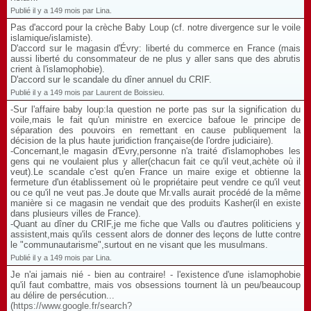
Publié il y a 149 mois par Lina.
Pas d'accord pour la crèche Baby Loup (cf. notre divergence sur le voile
islamique/islamiste).
D'accord sur le magasin d'Évry: liberté du commerce en France (mais
aussi liberté du consommateur de ne plus y aller sans que des abrutis
crient à l'islamophobie).
D'accord sur le scandale du dîner annuel du CRIF.
Publié il y a 149 mois par Laurent de Boissieu.
-Sur l'affaire baby loup:la question ne porte pas sur la signification du
voile,mais le fait qu'un ministre en exercice bafoue le principe de
séparation des pouvoirs en remettant en cause publiquement la
décision de la plus haute juridiction française(de l'ordre judiciaire).
-Concernant,le magasin d'Evry,personne n'a traité d'islamophobes les
gens qui ne voulaient plus y aller(chacun fait ce qu'il veut,achète où il
veut).Le scandale c'est qu'en France un maire exige et obtienne la
fermeture d'un établissement où le propriétaire peut vendre ce qu'il veut
ou ce qu'il ne veut pas.Je doute que Mr.valls aurait procédé de la même
manière si ce magasin ne vendait que des produits Kasher(il en existe
dans plusieurs villes de France).
-Quant au dîner du CRIF,je me fiche que Valls ou d'autres politiciens y
assistent,mais qu'ils cessent alors de donner des leçons de lutte contre
le "communautarisme",surtout en ne visant que les musulmans.
Publié il y a 149 mois par Lina.
Je n'ai jamais nié - bien au contraire! - l'existence d'une islamophobie
qu'il faut combattre, mais vos obsessions tournent là un peu/beaucoup
au délire de persécution...
(
https://www.google.fr/search?