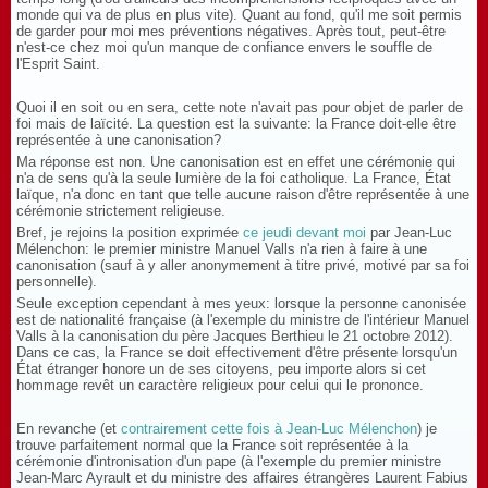
monde qui va de plus en plus vite). Quant au fond, qu'il me soit permis
de garder pour moi mes préventions négatives. Après tout, peut-être
n'est-ce chez moi qu'un manque de confiance envers le souffle de
l'Esprit Saint.
Quoi il en soit ou en sera, cette note n'avait pas pour objet de parler de
foi mais de laïcité. La question est la suivante: la France doit-elle être
représentée à une canonisation?
Ma réponse est non. Une canonisation est en effet une cérémonie qui
n'a de sens qu'à la seule lumière de la foi catholique. La France, État
laïque, n'a donc en tant que telle aucune raison d'être représentée à une
cérémonie strictement religieuse.
Bref, je rejoins la position exprimée
ce jeudi devant moi
par Jean-Luc
Mélenchon: le premier ministre Manuel Valls n'a rien à faire à une
canonisation (sauf à y aller anonymement à titre privé, motivé par sa foi
personnelle).
Seule exception cependant à mes yeux: lorsque la personne canonisée
est de nationalité française (à l'exemple du ministre de l'intérieur Manuel
Valls à la canonisation du père
Jacques
Berthieu le 21 octobre 2012).
Dans ce cas, la France se doit effectivement d'être présente lorsqu'un
État étranger honore un de ses citoyens, peu importe alors si cet
hommage revêt un caractère religieux pour celui qui le prononce.
En revanche (et
contrairement cette fois à Jean-Luc Mélenchon
) je
trouve parfaitement normal que la France soit représentée à la
cérémonie d'intronisation d'un pape (à l'exemple du premier ministre
Jean-Marc Ayrault et du ministre des affaires étrangères Laurent Fabius