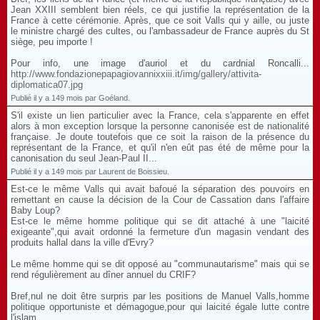
Jean XXIII semblent bien réels, ce qui justifie la représentation de la
France à cette cérémonie. Après, que ce soit Valls qui y aille, ou juste
le ministre chargé des cultes, ou l'ambassadeur de France auprès du St
siège, peu importe !
Pour info, une image d'auriol et du cardnial Roncalli...
http://www.fondazionepapagiovannixxiii.it/img/gallery/attivita-
diplomatica07.jpg
Publié il y a 149 mois par Goéland.
S'il existe un lien particulier avec la France, cela s'apparente en effet
alors à mon exception lorsque la personne canonisée est de nationalité
française. Je doute toutefois que ce soit la raison de la présence du
représentant de la France, et qu'il n'en eût pas été de même pour la
canonisation du seul Jean-Paul II...
Publié il y a 149 mois par Laurent de Boissieu.
Est-ce le même Valls qui avait bafoué la séparation des pouvoirs en
remettant en cause la décision de la Cour de Cassation dans l'affaire
Baby Loup?
Est-ce le même homme politique qui se dit attaché à une "laicité
exigeante",qui avait ordonné la fermeture d'un magasin vendant des
produits hallal dans la ville d'Evry?
Le même homme qui se dit opposé au "communautarisme" mais qui se
rend régulièrement au dîner annuel du CRIF?
Bref,nul ne doit être surpris par les positions de Manuel Valls,homme
politique opportuniste et démagogue,pour qui laicité égale lutte contre
l'islam.