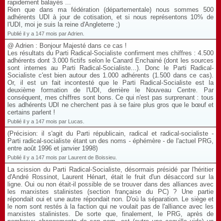
rapidement balayés ...
Rien que dans ma fédération (départementale) nous sommes 500
adhérents UDI à jour de cotisation, et si nous représentons 10% de
l'UDI, moi je suis la reine d'Angleterre ;)
Publié il y a 147 mois par Adrien.
@ Adrien : Bonjour Majesté dans ce cas !
Les résultats du Parti Radical-Socialiste confirment mes chiffres : 4.500
adhérents dont 3.000 fictifs selon le Canard Enchainé (dont les sources
sont internes au Parti Radical-Socialiste...). Donc le Parti Radical-
Socialiste c'est bien autour des 1.000 adhérents (1.500 dans ce cas).
Or, il est un fait incontesté que le Parti Radical-Socialiste est la
deuxième formation de l'UDI, derrière le Nouveau Centre. Par
conséquent, mes chiffres sont bons. Ce qui n'est pas surprenant : tous
les adhérents UDI ne cherchent pas à se faire plus gros que le bœuf et
certains parlent !
Publié il y a 147 mois par Lucas.
(Précision: il s'agit du Parti républicain, radical et radical-socialiste -
Parti radical-socialiste étant un des noms - éphémère - de l'actuel PRG,
entre août 1996 et janvier 1998)
Publié il y a 147 mois par Laurent de Boissieu.
La scission du Parti Radical-Socialiste, désormais présidé par l'héritier
d'André Rossinot, Laurent Hénart, était le fruit d'un désaccord sur la
ligne. Oui ou non était-il possible de se trouver dans des alliances avec
les marxistes stalinistes (section française du PC) ? Une partie
répondait oui et une autre répondait non. D'où la séparation. Le siège et
le nom sont restés à la faction qui ne voulait pas de l'alliance avec les
marxistes stalinistes. De sorte que, finalement, le PRG, après de