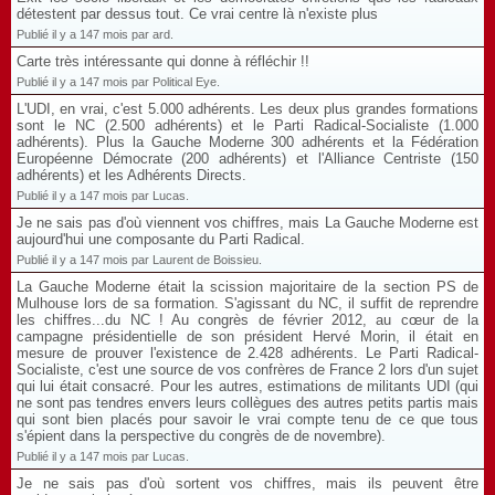
détestent par dessus tout. Ce vrai centre là n'existe plus
Publié il y a 147 mois par ard.
Carte très intéressante qui donne à réfléchir !!
Publié il y a 147 mois par Political Eye.
L'UDI, en vrai, c'est 5.000 adhérents. Les deux plus grandes formations
sont le NC (2.500 adhérents) et le Parti Radical-Socialiste (1.000
adhérents). Plus la Gauche Moderne 300 adhérents et la Fédération
Européenne Démocrate (200 adhérents) et l'Alliance Centriste (150
adhérents) et les Adhérents Directs.
Publié il y a 147 mois par Lucas.
Je ne sais pas d'où viennent vos chiffres, mais La Gauche Moderne est
aujourd'hui une composante du Parti Radical.
Publié il y a 147 mois par Laurent de Boissieu.
La Gauche Moderne était la scission majoritaire de la section PS de
Mulhouse lors de sa formation. S'agissant du NC, il suffit de reprendre
les chiffres...du NC ! Au congrès de février 2012, au cœur de la
campagne présidentielle de son président Hervé Morin, il était en
mesure de prouver l'existence de 2.428 adhérents. Le Parti Radical-
Socialiste, c'est une source de vos confrères de France 2 lors d'un sujet
qui lui était consacré. Pour les autres, estimations de militants UDI (qui
ne sont pas tendres envers leurs collègues des autres petits partis mais
qui sont bien placés pour savoir le vrai compte tenu de ce que tous
s'épient dans la perspective du congrès de de novembre).
Publié il y a 147 mois par Lucas.
Je ne sais pas d'où sortent vos chiffres, mais ils peuvent être