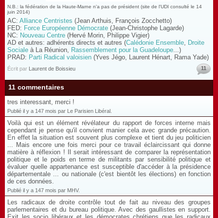
N.B.: la fédération de la Haute-Marne n'a pas de président (site de l'UDI consulté le 14
juin 2014)
AC:
Alliance Centristes
(Jean Arthuis, François Zocchetto)
FED:
Force Européenne Démocrate
(Jean-Christophe Lagarde)
NC:
Nouveau Centre
(Hervé Morin, Philippe Vigier)
AD et autres: adhérents directs et autres (
Calédonie Ensemble
,
Droite
Sociale
à La Réunion,
Rassemblement pour la Guadeloupe
...)
PRAD:
Parti Radical valoisien
(Yves Jégo, Laurent Hénart, Rama Yade)
11
Écrit par
Laurent de Boissieu
11 commentaires
tres interessant, merci !
Publié il y a 147 mois par Le Parisien Libéral.
Voilà qui est un élément révélateur du rapport de forces interne mais
cependant je pense qu'il convient manier cela avec grande précaution.
En effet la situation est souvent plus complexe et tient du jeu politicien
... Mais encore une fois merci pour ce travail éclaircissant qui donne
matière à réflexion ! Il serait intéressant de comparer la représentation
politique et le poids en terme de militants par sensibilité politique et
évaluer quelle appartenance est susceptible d'accéder à la présidence
départementale ... ou nationale (c'est bientôt les élections) en fonction
de ces données.
Publié il y a 147 mois par MHV.
Les radicaux de droite contrôle tout de fait au niveau des groupes
parlementaires et du bureau politique. Avec des gaullistes en support.
Exit les socio libéraux et les démocrates chrétiens que les radicaux