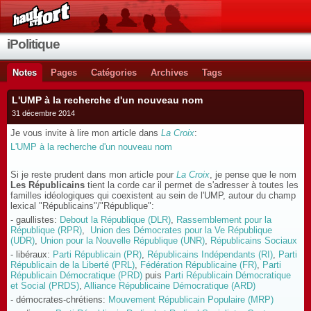
iPolitique
Notes
Pages
Catégories
Archives
Tags
L'UMP à la recherche d'un nouveau nom
31 décembre 2014
Je vous invite à lire mon article dans
La Croix
:
L'UMP à la recherche d'un nouveau nom
Si je reste prudent dans mon article pour
La Croix
, je pense que le nom
Les Républicains
tient la corde car il permet de s'adresser à toutes les
familles idéologiques qui coexistent au sein de l'UMP, autour du champ
lexical "Républicains"/"République":
- gaullistes:
Debout la République (DLR)
,
Rassemblement pour la
République (RPR)
,
Union des Démocrates pour la Ve République
(UDR)
,
Union pour la Nouvelle République (UNR)
,
Républicains Sociaux
- libéraux:
Parti Républicain (PR)
,
Républicains Indépendants (RI)
,
Parti
Républicain de la Liberté (PRL)
,
Fédération Républicaine (FR)
,
Parti
Républicain Démocratique (PRD)
puis
Parti Républicain Démocratique
et Social (PRDS)
,
Alliance Républicaine Démocratique (ARD)
- démocrates-chrétiens:
Mouvement Républicain Populaire (MRP)