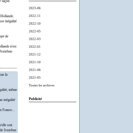
de façon
2023-06
2022-11
e Hollande.
se inégalité
2022-10
2022-05
jet de
2022-03
llande n'est
2022-01
l'extrême
2021-12
2021-10
2021-06
pas la
2021-05
Toutes les archives
égalité, même
Publicité
as inégalité
n France...
'elle soit
 de l'extrême