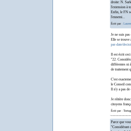
droite: N. Sar
l'extension à t
Enfin, le FN se
l'ennemi...
Écrit par :
Lauren
Je ne suis pas
Elle se trouve 
par-date/deci
Il est écrit ceci
"22. Considéran
différentes ni 
de traitement qu
C'est exacteme
le Conseil cons
Il n'y a pas de
Je réitère donc
citoyens frança
Écrit par : Tortu
Parce que vous
"Considérant qu