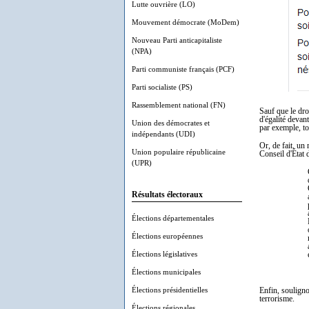
Lutte ouvrière (LO)
Mouvement démocrate (MoDem)
Nouveau Parti anticapitaliste
(NPA)
Parti communiste français (PCF)
Parti socialiste (PS)
Rassemblement national (FN)
Sauf que le droi
d'égalité devant
Union des démocrates et
par exemple, to
indépendants (UDI)
Or, de fait, un
Union populaire républicaine
Conseil d'État
(UPR)
Résultats électoraux
Élections départementales
Élections européennes
Élections législatives
Élections municipales
Élections présidentielles
Enfin, soulignon
terrorisme.
Élections régionales