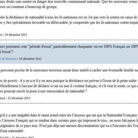
aux droits sans mettre en danger leur nouvelle communauté nationale. Que les nouveaux venus
euves est commun à beaucoup de groupe.
dre la déchéance de nationalité à tous les bi-nationaux est un 1er pas vers la remise en cause de 
ans y être spécialement favorable ou défavorable, je comprends que les bi-nationaux soient inquie
eko | 24 décembre 2015
ouve justement cette "période d'essai" particulièrement choquante: on est 100% Français ou 100
 l'essai"!
t de Boissieu
| 24 décembre 2015
 personne proche de la mouvance terroriste aurait donc intérêt à cacher une éventuelle double nat
ors de procès - il y en a et il y en aura puisque la déchéance est prévue à l'issue de la peine subie 
iciellement à l'accusé de déclarer si oui ou non il s'estime français, et s'il veut le rester, ce qui 
e pourrait ouvrir la porte à une renonciation de nationalité ?
edissy | 25 décembre 2015
u'il y a une inégalité dans le statut actuel entre les Citoyens qui ont que la Nationalité Française 
 Citoyens Français qui se rendent dans certains pays qui imposent le visa , on nous fait payer le 
riginaires de ce pays non. N'est pas déja une mesure discriminatoire qui va à l'encontre des Fra
'une nationalité .
AOUAOU | 25 décembre 2015