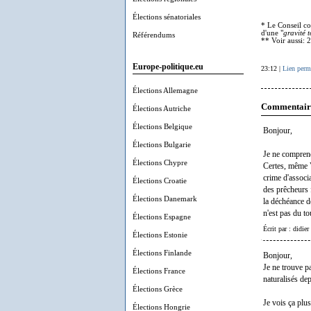
Élections sénatoriales
* Le Conseil co
d'une "
gravité t
Référendums
** Voir aussi:
Europe-politique.eu
23:12 |
Lien perm
Élections Allemagne
Commentair
Élections Autriche
Élections Belgique
Bonjour,
Élections Bulgarie
Je ne comprend
Élections Chypre
Certes, même V
crime d'associ
Élections Croatie
des prêcheurs 
Élections Danemark
la déchéance de
n'est pas du to
Élections Espagne
Écrit par : didie
Élections Estonie
Élections Finlande
Bonjour,
Je ne trouve p
Élections France
naturalisés de
Élections Grèce
Je vois ça plu
Élections Hongrie