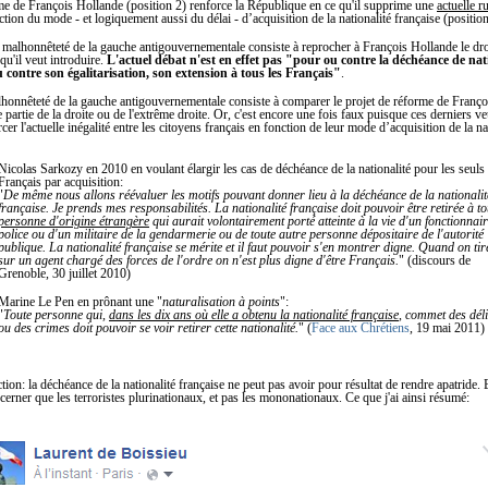
me de François Hollande (position 2) renforce la République en ce qu'il supprime une
actuelle r
tion du mode - et logiquement aussi du délai - d’acquisition de la nationalité française (position
 malhonnêteté de la gauche antigouvernementale consiste à reprocher à François Hollande le droi
qu'il veut introduire.
L'actuel débat n'est en effet pas "pour ou contre la déchéance de nat
contre son égalitarisation, son extension à tous les Français"
.
honnêteté de la gauche antigouvernementale consiste à comparer le projet de réforme de Franç
 partie de la droite ou de l'extrême droite. Or, c'est encore une fois faux puisque ces derniers v
rcer l'actuelle inégalité entre les citoyens français en fonction de leur mode d’acquisition de la na
Nicolas Sarkozy en 2010 en voulant élargir les cas de déchéance de la nationalité pour les seuls
Français par acquisition:
"
De même nous allons réévaluer les motifs pouvant donner lieu à la déchéance de la nationalit
française. Je prends mes responsabilités. La nationalité française doit pouvoir être retirée à to
personne d'origine étrangère
qui aurait volontairement porté atteinte à la vie d'un fonctionnai
police ou d'un militaire de la gendarmerie ou de toute autre personne dépositaire de l'autorité
publique. La nationalité française se mérite et il faut pouvoir s'en montrer digne. Quand on tir
sur un agent chargé des forces de l'ordre on n'est plus digne d'être Français.
" (discours de
Grenoble, 30 juillet 2010)
Marine Le Pen en prônant une "
naturalisation à points
":
"
Toute personne qui,
dans les dix ans où elle a obtenu la nationalité française
, commet des déli
ou des crimes doit pouvoir se voir retirer cette nationalité.
" (
Face aux Chrétiens
, 19 mai 2011)
tion: la déchéance de la nationalité française ne peut pas avoir pour résultat de rendre apatride. B
ncerner que les terroristes plurinationaux, et pas les mononationaux. Ce que j'ai ainsi résumé: