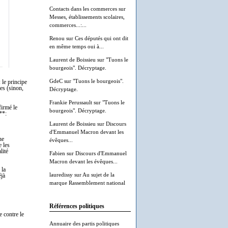
Contacts dans les commerces
sur
Messes, établissements scolaires,
commerces...:...
Renou
sur
Ces députés qui ont dit
en même temps oui à...
Laurent de Boissieu
sur
"Tuons le
bourgeois". Décryptage.
GdeC
sur
"Tuons le bourgeois".
 le principe
tes (sinon,
Décryptage.
Frankie Perussault
sur
"Tuons le
firmé le
bourgeois". Décryptage.
**:
Laurent de Boissieu
sur
Discours
d'Emmanuel Macron devant les
ne
évêques...
e les
lité
Fabien
sur
Discours d'Emmanuel
Macron devant les évêques...
 la
lauredissy
sur
Au sujet de la
éjà
marque Rassemblement national
Références politiques
e contre le
Annuaire des partis politiques