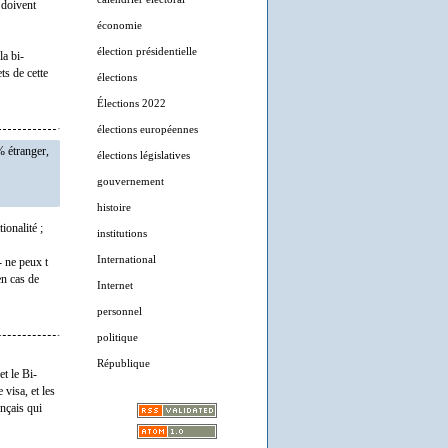
 doivent
économie
élection présidentielle
la bi-
ts de cette
élections
Élections 2022
élections européennes
% étranger,
élections législatives
gouvernement
histoire
ionalité ;
institutions
International
- ne peux t
en cas de
Internet
personnel
politique
République
et le Bi-
visa, et les
nçais qui