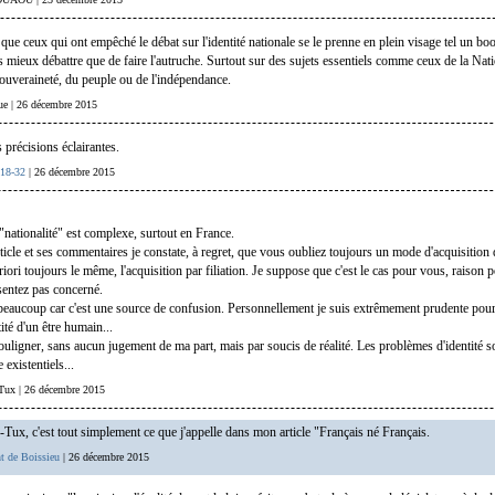
 que ceux qui ont empêché le débat sur l'identité nationale se le prenne en plein visage tel un b
s mieux débattre que de faire l'autruche. Surtout sur des sujets essentiels comme ceux de la Nati
souveraineté, du peuple ou de l'indépendance.
que | 26 décembre 2015
 précisions éclairantes.
-18-32
| 26 décembre 2015
"nationalité" est complexe, surtout en France.
rticle et ses commentaires je constate, à regret, que vous oubliez toujours un mode d'acquisition 
priori toujours le même, l'acquisition par filiation. Je suppose que c'est le cas pour vous, raison 
entez pas concerné.
eaucoup car c'est une source de confusion. Personnellement je suis extrêmement prudente pour 
tité d'un être humain...
souligner, sans aucun jugement de ma part, mais par soucis de réalité. Les problèmes d'identité s
 existentiels...
-Tux | 26 décembre 2015
x, c'est tout simplement ce que j'appelle dans mon article "Français né Français.
t de Boissieu
| 26 décembre 2015