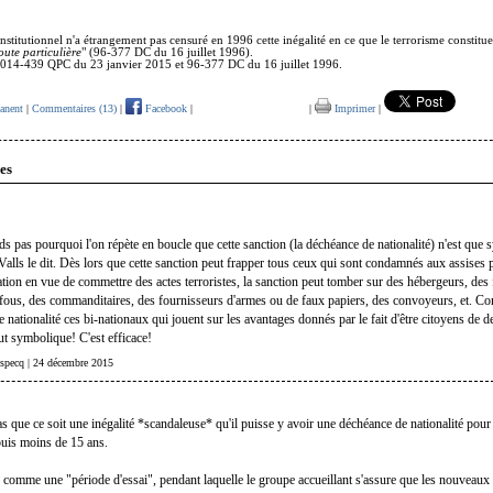
nstitutionnel n'a étrangement pas censuré en 1996 cette inégalité en ce que le terrorisme constitue 
oute particulière
" (96-377 DC du 16 juillet 1996).
 2014-439 QPC du 23 janvier 2015 et 96-377 DC du 16 juillet 1996.
anent
|
Commentaires (13)
|
Facebook
|
|
Imprimer
|
es
s pas pourquoi l'on répète en boucle que cette sanction (la déchéance de nationalité) n'est que
alls le dit. Dès lors que cette sanction peut frapper tous ceux qui sont condamnés aux assises 
ation en vue de commettre des actes terroristes, la sanction peut tomber sur des hébergeurs, des 
fous, des commanditaires, des fournisseurs d'armes ou de faux papiers, des convoyeurs, et. C
 nationalité ces bi-nationaux qui jouent sur les avantages donnés par le fait d'être citoyens de 
ut symbolique! C'est efficace!
r specq | 24 décembre 2015
as que ce soit une inégalité *scandaleuse* qu'il puisse y avoir une déchéance de nationalité pour 
puis moins de 15 ans.
s comme une "période d'essai", pendant laquelle le groupe accueillant s'assure que les nouveaux