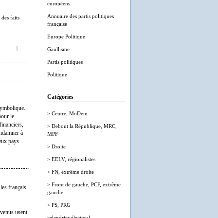
européens
Annuaire des partis politiques
des faits
française
Europe Politique
|
Gaullisme
Partis politiques
Politique
Catégories
 symbolique.
> Centre, MoDem
pour le
financiers,
> Debout la République, MRC,
ondamner à
MPF
deux pays
> Droite
> EELV, régionalistes
> FN, extrême droite
> Front de gauche, PCF, extrême
les français
gauche
> PS, PRG
 venus usent
calendrier électoral