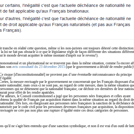
t tranche en réalité cette question, même si les non-juristes ont toujours détesté cette distinction:
 la loi ne fait pas obstacle à ce que le législateur règle de façon différente des situations différen
ut le monde devrait acquitter le même montant d'impôt sur le revenu!).
 mononational et un plurinational ne se trouvent pas dans la même situation, comme l'a encore af
 dans son
avis consultatif du 23 décembre 2015
(que le gouvernement a décidé de rendre public)
Ce risque [d'inconstitutionnalité] ne provient pas d’une éventuelle méconnaissance du principe
d’égalité.
Certes, la mesure envisagée par le gouvernement ne concernerait que les Français disposant d'u
autre nationalité, mais ceux-ci ne sont pas, au regard de cette mesure, dans la même situation qu
personnes qui ne détiennent que la nationalité française, car déchoir ces dernières de leur nationa
aurait pour effet de les rendre apatrides.
Par ailleurs, le Conseil constitutionnel a jugé que les personnes nées françaises et celles ayant
obtenu la qualité de Français par acquisition étaient dans la même situation au regard du droit de
nationalité. Dès lors, en élargissant aux personnes nées françaises la sanction de la déchéance d
autorisée par le code civil pour les personnes devenues françaises par acquisition, la disposition
envisagée ne crée pas non plus une rupture d’égalité entre ces deux catégories de personnes.
s qu'il ne s'agit bien entendu que d'une sanction symbolique, et non il est vrai d'un outil de lutt