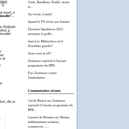
upture
Ciotti, Retailleau, Pradié: atouts
 3).
et...
t actuel, et
Au revoir, Limite!
ionalité",
Quand le FN révise son histoire
ois Hollande
Élections législatives 2022:
eulent,
à
tionalité
pourquoi la grille...
Jean-Luc Mélenchon est-il
d'extrême gauche?
é
Avez-vous la réf?
ute
re de
Zemmour reprend-il l'ancien
e
programme du RPR...
Éric Zemmour contre
l'assimilation :...
ts
Commentaires récents
Carole Barjon
sur
Zemmour
ref, elle ne
reprend-il l'ancien programme du
RPR...
Laurent de Boissieu
sur
Messes,
établissements scolaires,
commerces...:...