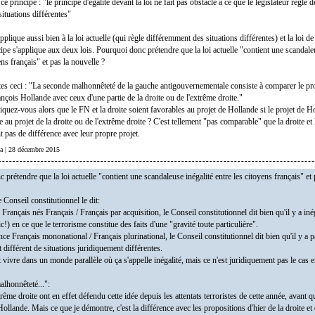
e principe : "le principe d'égalité devant la loi ne fait pas obstacle à ce que le législateur règle 
situations différentes"
pplique aussi bien à la loi actuelle (qui règle différemment des situations différentes) et la loi d
pe s'applique aux deux lois. Pourquoi donc prétendre que la loi actuelle "contient une scandaleu
ens français" et pas la nouvelle ?
tes ceci : "La seconde malhonnêteté de la gauche antigouvernementale consiste à comparer le pro
nçois Hollande avec ceux d'une partie de la droite ou de l'extrême droite."
uez-vous alors que le FN et la droite soient favorables au projet de Hollande si le projet de Ho
au projet de la droite ou de l'extrême droite ? C'est tellement "pas comparable" que la droite et 
t pas de différence avec leur propre projet.
ga | 28 décembre 2015
prétendre que la loi actuelle "contient une scandaleuse inégalité entre les citoyens français" et 
 Conseil constitutionnel le dit:
té Français nés Français / Français par acquisition, le Conseil constitutionnel dit bien qu'il y a in
(sic!) en ce que le terrorisme constitue des faits d'une "gravité toute particulière".
ence Français mononational / Français plurinational, le Conseil constitutionnel dit bien qu'il y a p
 différent de situations juridiquement différentes.
 vivre dans un monde parallèle où ça s'appelle inégalité, mais ce n'est juridiquement pas le cas e
lhonnêteté...":
trême droite ont en effet défendu cette idée depuis les attentats terroristes de cette année, avant qu
Hollande. Mais ce que je démontre, c'est la différence avec les propositions d'hier de la droite et