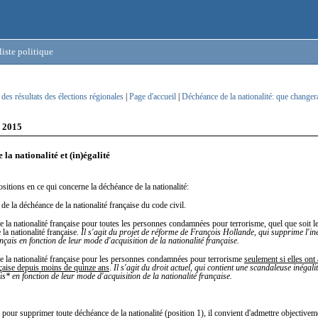
iste politique
des résultats des élections régionales
|
Page d'accueil
|
Déchéance de la nationalité: que changera
 2015
la nationalité et (in)égalité
positions en ce qui concerne la déchéance de la nationalité:
de la déchéance de la nationalité française du code civil.
 la nationalité française pour toutes les personnes condamnées pour terrorisme, quel que soit 
 la nationalité française.
Il s'agit du projet de réforme de François Hollande, qui supprime l'iné
ançais en fonction de leur mode d'acquisition de la nationalité française.
e la nationalité française pour les personnes condamnées pour terrorisme
seulement si elles ont 
nçaise depuis moins de quinze ans
.
Il s'agit du droit actuel, qui contient une scandaleuse inégalit
is* en fonction de leur mode d'acquisition de la nationalité française.
pour supprimer toute déchéance de la nationalité (position 1), il convient d'admettre objectivem