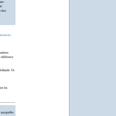
dans
té.
e chez
ons/acces-
tuations
a différence
 Hollande. Or
tre les
s auxquelles