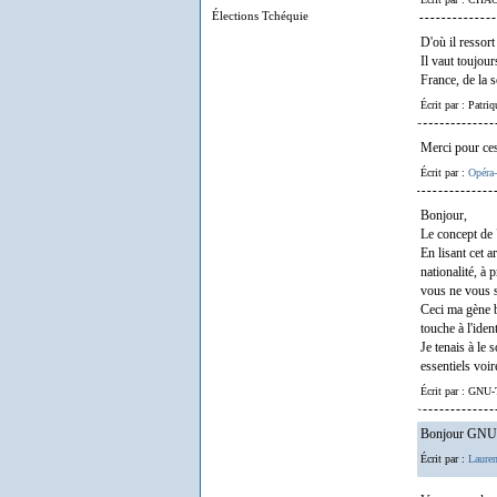
Élections Tchéquie
D'où il ressort
Il vaut toujour
France, de la 
Écrit par : Patri
Merci pour ces
Écrit par :
Opéra
Bonjour,
Le concept de 
En lisant cet a
nationalité, à 
vous ne vous s
Ceci ma gène b
touche à l'iden
Je tenais à le 
essentiels voire
Écrit par : GNU
Bonjour GNU-Tu
Écrit par :
Lauren