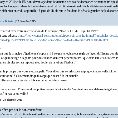
kozy en 2010 et le FN sont davantage dans l'extension des cas de déchéance de nationalité que 
ous les Français - dans la limite bien entendu du droit international - de la déchéance de nationali
 plaît bien entendu aujourd'hui à jeter de l'huile sur le feu dans le débat à gauche: de la discord
t de Boissieu
| 28 décembre 2015
 d'accord avec votre interprétation de la décision "96-377 DC du 16 juillet 1996".
à cette adresse :
http://www.conseil-constitutionnel.fr/conseil-constitutionnel/francais/les-decisi
sions-depuis-1959/1996/96-377-dc/decision-n-96-377-dc-du-16-juillet-1996.10816.html
 :
t que le principe d'égalité ne s'oppose ni à ce que le législateur règle de façon différente des si
à ce qu'il déroge à l'égalité pour des raisons d'intérêt général pourvu que dans l'un et l'autre cas l
i en résulte soit en rapport avec l'objet de la loi qui l'établit ; "
nt le principe que vous avez rappelé. Vous dites que ce principe s'applique à la nouvelle loi de
titutionnel à clairement dit qu'il s'applique aussi à la loi actuelle.
 différence entre les deux lois sur cet aspect des choses.
 ma question : Pourquoi donc prétendre que la loi actuelle "contient une scandaleuse inégalité en
is" et pas la nouvelle ?
ga | 28 décembre 2015
 n'êtes pas sur le bon considérant:
'au regard du droit de la nationalité, les personnes ayant acquis la nationalité française et celle