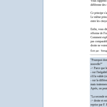
Vous rappelez c
différente des 
Ce principe s'a
Le même princi
entre les citoy
Enfin, vous di
réforme de Fra
Comment expliq
pas comparable 
droite ne voien
Écrit par : Tortu
"Pourquoi donc 
nouvelle?"
-> Parce que le
- sur l'inégali
s'il la valide 
- sur la différ
mais traitement
Après, on peut
"La seconde ma
-> droite et ex
reprise par F. 