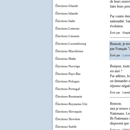
de leurs nouve
Élections Irlande
faire leurs pr
Élections Islande
Par contre éten
Élections Italie
nationalité. S
évolution.
Élections Lettonie
Écrit par : Slup
Élections Lituanie
Élections Luxembourg
Bonsoir, je tr
pas Français "à
Élections Macédoine
Écrit par :
Lauren
Élections Malte
Élections Norvège
Bonjour, toute
est aisé ?
Élections Pays-Bas
Par ailleurs, l
on demander off
Élections Pologne
réponse négativ
Élections Portugal
Écrit par : Laur
Élections Roumanie
Bonsoir,
Élections Royaume-Uni
moi je trouve q
Élections Slovaquie
Nationaux. Les
Bi-Nationaux o
Élections Slovénie
disposent que d
Élections Suède
Écrit par : CH