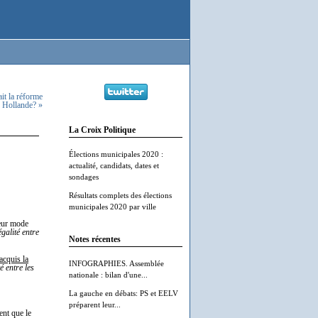
it la réforme
Hollande? »
La Croix Politique
Élections municipales 2020 :
actualité, candidats, dates et
sondages
Résultats complets des élections
municipales 2020 par ville
leur mode
galité entre
Notes récentes
acquis la
INFOGRAPHIES. Assemblée
é entre les
nationale : bilan d'une...
La gauche en débats: PS et EELV
préparent leur...
ent que le