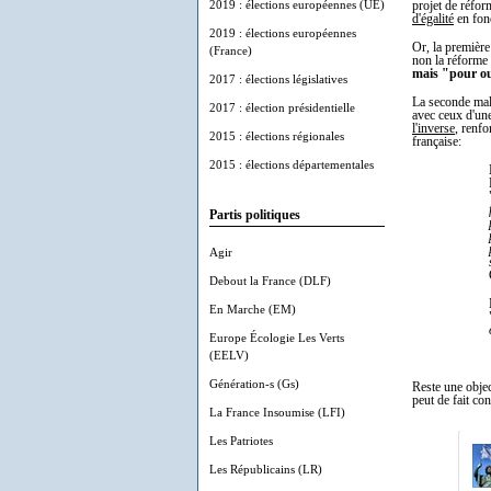
2019 : élections européennes (UE)
projet de réfor
d'égalité
en fonc
2019 : élections européennes
Or, la première
(France)
non la réforme 
mais "pour ou 
2017 : élections législatives
La seconde mal
2017 : élection présidentielle
avec ceux d'une
l'inverse
, renfo
2015 : élections régionales
française:
2015 : élections départementales
Partis politiques
Agir
Debout la France (DLF)
En Marche (EM)
Europe Écologie Les Verts
(EELV)
Génération-s (Gs)
Reste une objec
peut de fait co
La France Insoumise (LFI)
Les Patriotes
Les Républicains (LR)