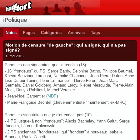
iPolitique
Notes
Pages
Catégories
Archives
Tags
Motion de censure "de gauche": qui a signé, qui n'a pas
signé?
11 mai 2016
Parmi les non-signataires que j'attendais (18):
- 16 "frondeurs" du PS: Serge Bardy, Delphine Batho, Philippe Baumel,
Kheira Bouziane-Laroussi, Nathalie Chabanne, Jean-Pierre Dufau, Anne-
Lise Dufour-Tonini, Henri Emmanuelli, Hervé Féron, Jean-Marc
Germain, Daniel Goldberg, Arnaud Leroy, Kléber Mesquida, Pierre-Alain
Muet, Denys Robiliard, Michel Vergnier
- Jean-Noël Carpentier (
MDP
)
- Marie-Françoise Bechtel (chevènementiste "maintenue", ex-MRC)
Parmi les signataires que je n'attendais pas (10):
- 4 PS jusque-là non "frondeurs": Alexis Bachelay, Yann Galut, Serge
Janquin, Laurent Kalinowski
- 2 PS anciennes "frondeuses" qui "frondent" à nouveau: Isabelle
Bruneau, Paola Zanetti