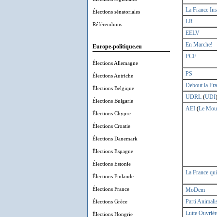
La France In
Élections sénatoriales
LR
Référendums
EELV
En Marche!
Europe-politique.eu
PCF
Élections Allemagne
PS
Élections Autriche
Debout la Fr
Élections Belgique
UDRL
(
UDI
Élections Bulgarie
AEI
(
Le Mou
Élections Chypre
Élections Croatie
Élections Danemark
Élections Espagne
Élections Estonie
La France qu
Élections Finlande
Élections France
MoDem
Élections Grèce
Parti Animali
Lutte Ouvrièr
Élections Hongrie