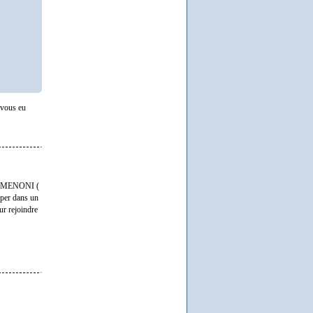
-vous eu
AU-MENONI (
per dans un
ur rejoindre