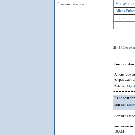
Mouvement de
Élections Tchéquie
Allons Enfan
POID
23:46 |
Lien perm
Commentair
A noter que l
est pas clair, 
Écrit par :
Mycki
Ils ne sont d
Écrit par :
Lauren
Bonjour Laure
une remarque :
100%)