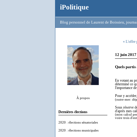
iPolitique
Blog personnel de Laurent de Boissieu, journal
« L'offre 
12 juin 2017
Quels partis
En votant au pr
déterminé ce qu
l'importance de
Pour y accéder
À propos
(outre-mer: dép
Sous réserve de
d'après mes cal
Dernières élections
(mon calcul pers
voire trois d'en
2020 : élections sénatoriales
2020 : élections municipales