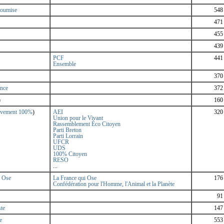
soumise
548
471
455
439
PCF
441
Ensemble
370
ance
372
)
160
vement 100%
)
AEI
320
Union pour le Vivant
Rassemblement Éco Citoyen
Parti Breton
Parti Lorrain
UFCR
UDS
100% Citoyen
RESO
...
i Ose
La France qui Ose
176
Confédération pour l'Homme, l'Animal et la Planète
91
ste
147
e
553