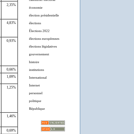
2,35%
économie
élection présidentielle
4,83%
élections
Élections 2022
élections européennes
0,93%
élections législatives
gouvernement
histoire
0,66%
institutions
1,09%
International
Internet
1,25%
personnel
politique
République
1,46%
0,69%