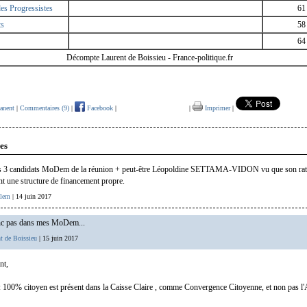
s Progressistes
61
ts
58
64
Décompte Laurent de Boissieu - France-politique.fr
anent
|
Commentaires (9)
|
Facebook
|
|
Imprimer
|
es
es 3 candidats MoDem de la réunion + peut-être Léopoldine SETTAMA-VIDON vu que son rat
ont une structure de financement propre.
lem
| 14 juin 2017
onc pas dans mes MoDem...
t de Boissieu
| 15 juin 2017
nt,
 100% citoyen est présent dans la Caisse Claire , comme Convergence Citoyenne, et non pas l