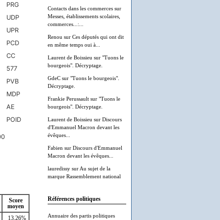
Contacts dans les commerces
sur
Messes, établissements scolaires,
commerces...:...
Renou
sur
Ces députés qui ont dit
en même temps oui à...
Laurent de Boissieu
sur
"Tuons le
bourgeois". Décryptage.
GdeC
sur
"Tuons le bourgeois".
Décryptage.
Frankie Perussault
sur
"Tuons le
bourgeois". Décryptage.
Laurent de Boissieu
sur
Discours
d'Emmanuel Macron devant les
évêques...
Fabien
sur
Discours d'Emmanuel
Macron devant les évêques...
lauredissy
sur
Au sujet de la
marque Rassemblement national
Références politiques
Score
moyen
Annuaire des partis politiques
13,26%