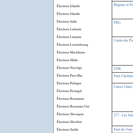
Régions et Pe
Élections Irlande
Élections Islande
Élections Italie
PRG
Élections Lettonie
Élections Lituanie
Union des Pat
Élections Luxembourg
Élections Macédoine
Élections Malte
Élections Norvège
UPR
Élections Pays-Bas
Parti Chrétie
Élections Pologne
Caisse Claire
Élections Portugal
Élections Roumanie
Élections Royaume-Uni
Élections Slovaquie
577 - Les In
Élections Slovénie
Élections Suède
Parti du Vote