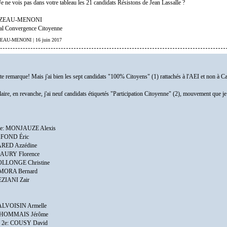
Je ne vois pas dans votre tableau les 21 candidats Résistons de Jean Lassalle ?
OUZEAU-MENONI
al Convergence Citoyenne
UZEAU-MENONI | 16 juin 2017
te remarque! Mais j'ai bien les sept candidats "100% Citoyens" (1) rattachés à l'AEI et non à Ca
aire, en revanche, j'ai neuf candidats étiquetés "Participation Citoyenne" (2), mouvement que je 
 2e: MONJAUZE Alexis
AFOND Éric
HARED Azzédine
MAURY Florence
COLLONGE Christine
ZAMORA Bernard
EZIANI Zair
MALVOISIN Armelle
e: HOMMAIS Jérôme
, 2e: COUSY David