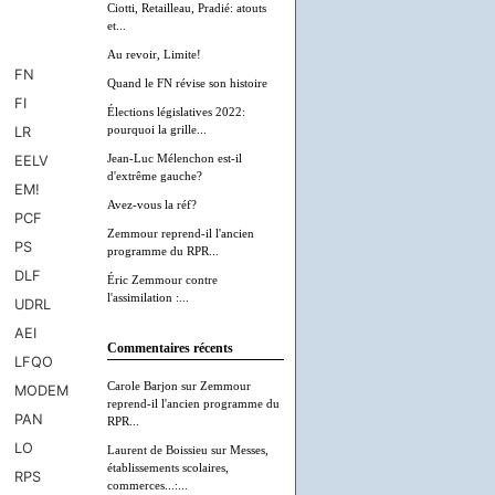
Ciotti, Retailleau, Pradié: atouts
et...
Au revoir, Limite!
Quand le FN révise son histoire
Élections législatives 2022:
pourquoi la grille...
Jean-Luc Mélenchon est-il
d'extrême gauche?
Avez-vous la réf?
Zemmour reprend-il l'ancien
programme du RPR...
Éric Zemmour contre
l'assimilation :...
Commentaires récents
Carole Barjon
sur
Zemmour
reprend-il l'ancien programme du
RPR...
Laurent de Boissieu
sur
Messes,
établissements scolaires,
commerces...:...