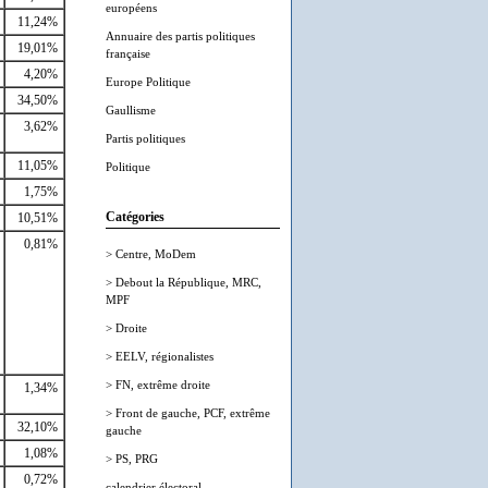
européens
11,24%
Annuaire des partis politiques
19,01%
française
4,20%
Europe Politique
34,50%
Gaullisme
3,62%
Partis politiques
11,05%
Politique
1,75%
Catégories
10,51%
0,81%
> Centre, MoDem
> Debout la République, MRC,
MPF
> Droite
> EELV, régionalistes
> FN, extrême droite
1,34%
> Front de gauche, PCF, extrême
32,10%
gauche
1,08%
> PS, PRG
0,72%
calendrier électoral