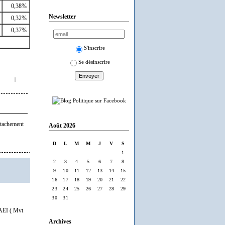
0,38%
Newsletter
0,32%
0,37%
S'inscrire
Se désinscrire
|
tachement
Août 2026
D
L
M
M
J
V
S
1
2
3
4
5
6
7
8
9
10
11
12
13
14
15
16
17
18
19
20
21
22
23
24
25
26
27
28
29
30
31
'AEI ( Mvt
Archives