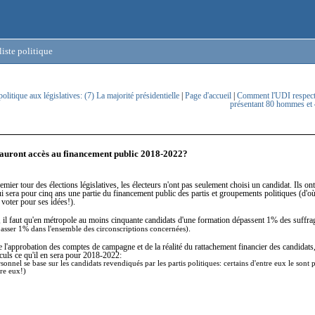
iste politique
politique aux législatives: (7) La majorité présidentielle
|
Page d'accueil
|
Comment l'UDI respecte
présentant 80 hommes et
 auront accès au financement public 2018-2022?
emier tour des élections législatives, les électeurs n'ont pas seulement choisi un candidat. Ils on
i sera pour cinq ans une partie du financement public des partis et groupements politiques (d'o
 voter pour ses idées!).
, il faut qu'en métropole au moins cinquante candidats d'une formation dépassent 1% des suffr
.
asser 1% dans l'ensemble des circonscriptions concernées)
 l'approbation des comptes de campagne et de la réalité du rattachement financier des candidats,
culs ce qu'il en sera pour 2018-2022:
onnel se base sur les candidats revendiqués par les partis politiques: certains d'entre eux le sont
tre eux!)