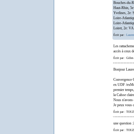
Bouches-du-R
Haut-Rhin, 5
Yvelines, 2e
Loire-Atlanti
Loire-Atlant
Loiret, 2e: V
Écrit par :
Lauren
Les rattacheme
accès à ceux d
Écrit par : Gille
Bonjour Laure
Convergence C
ex UDF /exMod
premier temps,
la Calsse clai
Nous n'avons 
Je peux vous c
Écrit par : TO
une question :
Écrit par : TO