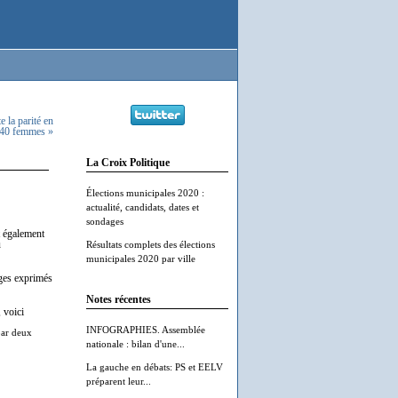
 la parité en
 40 femmes »
La Croix Politique
Élections municipales 2020 :
actualité, candidats, dates et
sondages
t également
ù
Résultats complets des élections
municipales 2020 par ville
ages exprimés
Notes récentes
 voici
INFOGRAPHIES. Assemblée
 par deux
nationale : bilan d'une...
La gauche en débats: PS et EELV
préparent leur...