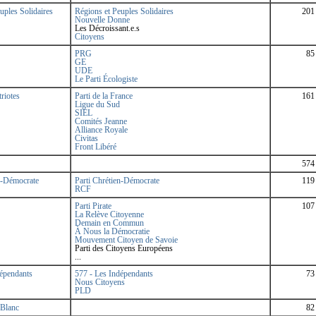
uples Solidaires
Régions et Peuples Solidaires
201
Nouvelle Donne
Les Décroissant.e.s
Citoyens
PRG
85
GE
UDE
Le Parti Écologiste
riotes
Parti de la France
161
Ligue du Sud
SIEL
Comités Jeanne
Alliance Royale
Civitas
Front Libéré
574
n-Démocrate
Parti Chrétien-Démocrate
119
RCF
Parti Pirate
107
La Relève Citoyenne
Demain en Commun
À Nous la Démocratie
Mouvement Citoyen de Savoie
Parti des Citoyens Européens
...
dépendants
577 - Les Indépendants
73
Nous Citoyens
PLD
 Blanc
82