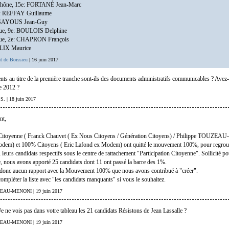
hône, 15e: FORTANÉ Jean-Marc
e: REFFAY Guillaume
: SAYOUS Jean-Guy
que, 9e: BOULOIS Delphine
ique, 2e: CHAPRON François
ALIX Maurice
t de Boissieu
| 16 juin 2017
nts au titre de la première tranche sont-ils des documents administratifs communicables ? Avez
e 2012 ?
s S. | 18 juin 2017
nt,
itoyenne ( Franck Chauvet ( Ex Nous Citoyens / Génération Citoyens) / Philippe TOUZE
em) et 100% Citoyens ( Eric Lafond ex Modem) ont quitté le mouvement 100%, pour regrou
 leurs candidats respectifs sous le centre de rattachement "Participation Citoyenne". Sollicité po
re, nous avons apporté 25 candidats dont 11 ont passé la barre des 1%.
donc aucun rapport avec la Mouvement 100% que nous avons contribué à "créer".
ompléter la liste avec "les candidats manquants" si vous le souhaitez.
UZEAU-MENONI | 19 juin 2017
Je ne vois pas dans votre tableau les 21 candidats Résistons de Jean Lassalle ?
UZEAU-MENONI | 19 juin 2017