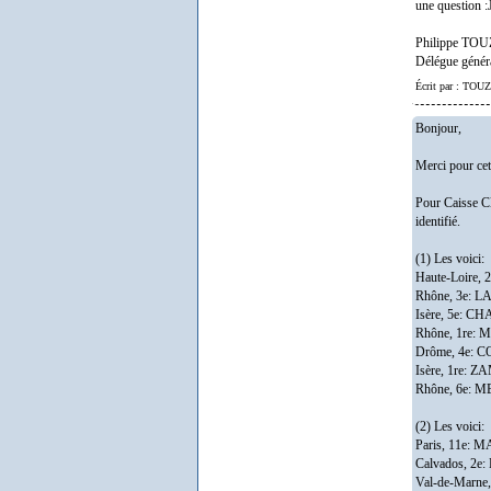
une question :
Philippe T
Délégue génér
Écrit par : TO
Bonjour,
Merci pour cet
Pour Caisse Cl
identifié.
(1) Les voici:
Haute-Loire,
Rhône, 3e: L
Isère, 5e: C
Rhône, 1re: 
Drôme, 4e: 
Isère, 1re: 
Rhône, 6e: M
(2) Les voici:
Paris, 11e: 
Calvados, 2
Val-de-Marne