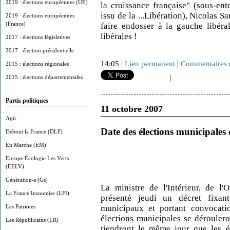
2019 : élections européennes (UE)
la croissance française" (sous-en
issu de la ...Libération), Nicolas S
2019 : élections européennes
(France)
faire endosser à la gauche libéra
libérales !
2017 : élections législatives
2017 : élection présidentielle
14:05 |
Lien permanent
|
Commentaires 
2015 : élections régionales
|
2015 : élections départementales
Partis politiques
11 octobre 2007
Agir
Date des élections municipales 
Debout la France (DLF)
En Marche (EM)
Europe Écologie Les Verts
(EELV)
Génération-s (Gs)
La ministre de l'Intérieur, de l'O
La France Insoumise (LFI)
présenté jeudi un décret fixan
Les Patriotes
municipaux et portant convocatio
élections municipales se dérouler
Les Républicains (LR)
tiendront le même jour que les él