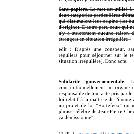
Sans-papiers
. Le mot est utilisé à
deux catégories particulières d'étra
qui dissimulent leur origine (les
ha
d'origine). D'autre part, ceux qui n
n'y a strictement aucune raison d
étrangers en situation irrégulière !
edit : D'après une consoeur, sans
réguliers pour séjourner sur le t
situation irrégulière). Donc acte.
Solidarité gouvernementale
. L
constitutionnellement un organe c
responsable de tout acte pris par le
loi relatif à la maîtrise de l'immigra
un projet de loi "Hortefeux" qu'u
phrase célèbre de Jean-Pierre Che
ça démissionne".
13:40 |
Lien permanent
|
Commentaires 