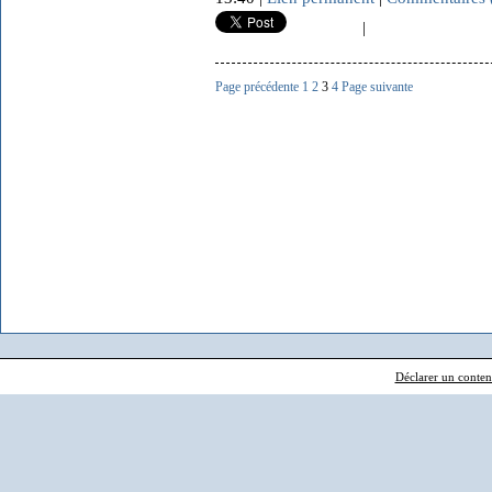
|
Page précédente
1
2
3
4
Page suivante
Déclarer un contenu