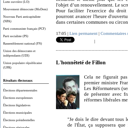
Lutte ouvrière (LO)
l'objet d’un renouvellement. Le scru
Mouvement démocrate (MoDem)
Pour faciliter l'exercice du droi
pourront avancer l'heure d'ouvertu
Nouveau Parti anticapitaliste
(NPA)
dans certaines communes ou circons
Parti communiste français (PCF)
17:05 |
Lien permanent
|
Commentaires 
Parti socialiste (PS)
|
Rassemblement national (FN)
Union des démocrates et
indépendants (UDI)
L'honnêteté de Fillon
Union populaire républicaine
(UPR)
Cela ne figurait pa
Résultats électoraux
premier ministre Fran
Les Réformateurs (sen
Élections départementales
de présenter avec fr
Élections européennes
réformes libérales m
Élections législatives
Élections municipales
"Je dois le dire devant tous l
Élections présidentielles
de l'État, ça supposera que
Élections régionales