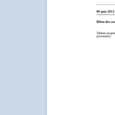
06 juin 2012
Bilan des ca
Tableau récapit
personnels):