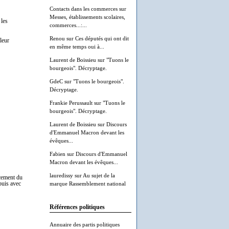
Contacts dans les commerces
sur
Messes, établissements scolaires,
 les
commerces...:...
Renou
sur
Ces députés qui ont dit
leur
en même temps oui à...
Laurent de Boissieu
sur
"Tuons le
bourgeois". Décryptage.
GdeC
sur
"Tuons le bourgeois".
Décryptage.
Frankie Perussault
sur
"Tuons le
bourgeois". Décryptage.
Laurent de Boissieu
sur
Discours
d'Emmanuel Macron devant les
évêques...
Fabien
sur
Discours d'Emmanuel
Macron devant les évêques...
lauredissy
sur
Au sujet de la
ncement du
puis avec
marque Rassemblement national
Références politiques
Annuaire des partis politiques