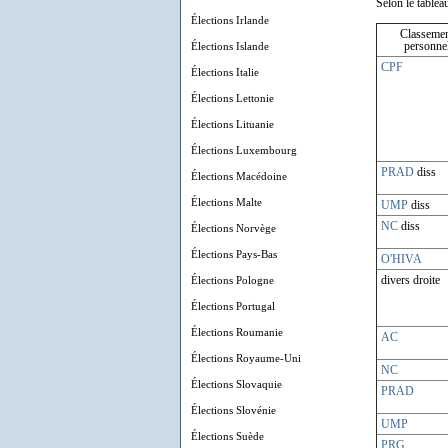
Selon le tableau
Élections Irlande
Classeme
Élections Islande
personne
CPF
Élections Italie
Élections Lettonie
Élections Lituanie
Élections Luxembourg
PRAD
diss
Élections Macédoine
Élections Malte
UMP
diss
NC
diss
Élections Norvège
Élections Pays-Bas
O'HIVA
Élections Pologne
divers droite
Élections Portugal
Élections Roumanie
AC
Élections Royaume-Uni
NC
Élections Slovaquie
PRAD
Élections Slovénie
UMP
Élections Suède
PRG