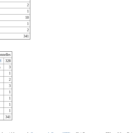
2
1
10
1
2
341
nnelles
M
328
s
3
1
2
3
1
1
1
1
341