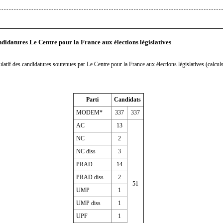
ndidatures Le Centre pour la France aux élections législatives
ulatif des candidatures soutenues par Le Centre pour la France aux élections législatives (calcul
Parti
Candidats
MODEM
*
337
337
AC
13
NC
2
NC
diss
3
PRAD
14
PRAD
diss
2
51
UMP
1
UMP
diss
1
UPF
1