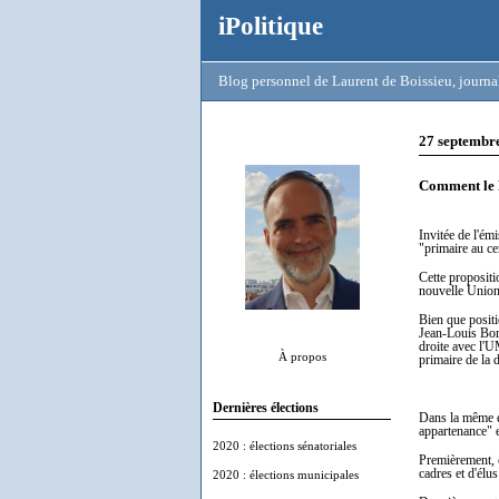
iPolitique
Blog personnel de Laurent de Boissieu, journal
27 septembr
Comment le 
Invitée de l'ém
"primaire au ce
Cette propositi
nouvelle Union
Bien que positi
Jean-Louis Borl
droite avec l'U
À propos
primaire de la 
Dernières élections
Dans la même ém
appartenance" 
2020 : élections sénatoriales
Premièrement, 
cadres et d'élu
2020 : élections municipales