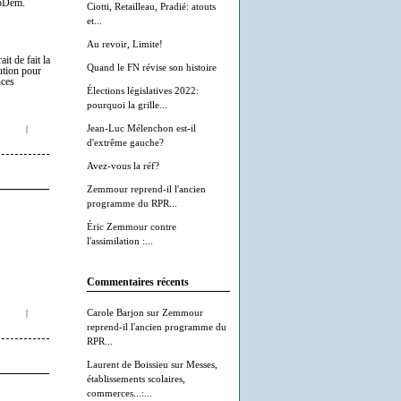
MoDem.
Ciotti, Retailleau, Pradié: atouts
et...
Au revoir, Limite!
t de fait la
Quand le FN révise son histoire
ution pour
nces
Élections législatives 2022:
pourquoi la grille...
Jean-Luc Mélenchon est-il
|
d'extrême gauche?
Avez-vous la réf?
Zemmour reprend-il l'ancien
programme du RPR...
Éric Zemmour contre
l'assimilation :...
Commentaires récents
Carole Barjon
sur
Zemmour
|
reprend-il l'ancien programme du
RPR...
Laurent de Boissieu
sur
Messes,
établissements scolaires,
commerces...:...