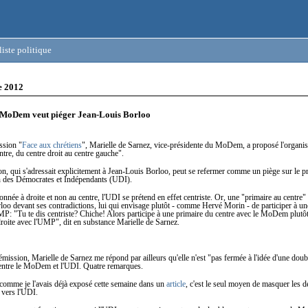
iste politique
e 2012
MoDem veut piéger Jean-Louis Borloo
ission "
Face aux chrétiens
", Marielle de Sarnez, vice-présidente du MoDem, a proposé l'organis
ntre, du centre droit au centre gauche".
on, qui s'adressait explicitement à Jean-Louis Borloo, peut se refermer comme un piège sur le pr
 des Démocrates et Indépendants (UDI).
onnée à droite et non au centre, l'UDI se prétend en effet centriste. Or, une "primaire au centre" 
oo devant ses contradictions, lui qui envisage plutôt - comme Hervé Morin - de participer à un
MP: "Tu te dis centriste? Chiche! Alors participe à une primaire du centre avec le MoDem plutô
droite avec l'UMP", dit en substance Marielle de Sarnez.
ission, Marielle de Sarnez me répond par ailleurs qu'elle n'est "pas fermée à l'idée d'une doub
entre le MoDem et l'UDI. Quatre remarques.
comme je l'avais déjà exposé cette semaine dans un
article
, c'est le seul moyen de masquer les d
s vers l'UDI.