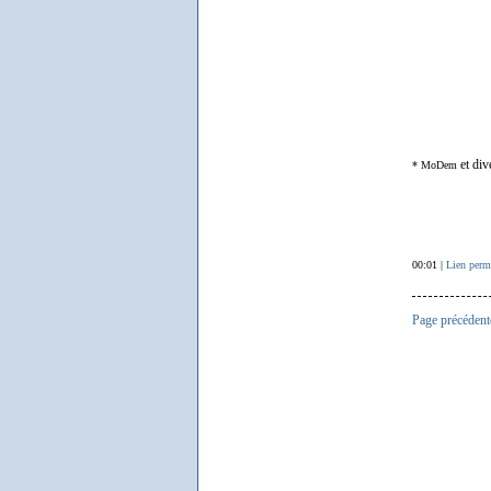
et div
*
MoDem
00:01 |
Lien perm
Page précédent