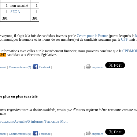
1
non rattaché
1
1
SEGA
1
391
391
oyons, il s'agit à la fois de candidats investis par le
Centre pour la France
(parmi lesquels le
ommuniquer le nombre et les noms de ses membres) et de candidats soutenus par le
CPF
mais i
 informations avec celles sur le rattachement financier, nous pouvons conclure que le
CPF
/
MO
é
347
candidats aux élections législatives.
anent
|
Commentaires (2)
|
Facebook
|
|
Imprimer
|
2
plus en plus écartelé
eants regardent vers la droite modérée, tandis que d’autres aspirent à être reconnus comme 
uche
croix.com/Actualite/S-informer/France/Le-Mo...
anent
|
Commentaires (0)
|
Facebook
|
|
Imprimer
|