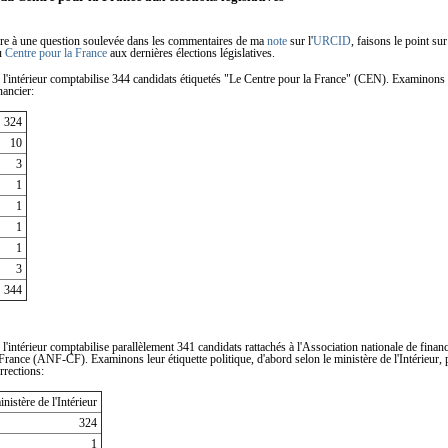
re à une question soulevée dans les commentaires de ma
note
sur l'
URCID
, faisons le point sur
u
Centre pour la France
aux dernières élections législatives.
 l'intérieur comptabilise 344 candidats étiquetés "Le Centre pour la France" (CEN). Examinons 
nancier:
324
10
3
1
1
1
1
3
344
 l'intérieur comptabilise parallèlement 341 candidats rattachés à l'Association nationale de fina
France (ANF-CF). Examinons leur étiquette politique, d'abord selon le ministère de l'Intérieur, 
rrections:
istère de l'Intérieur
324
1