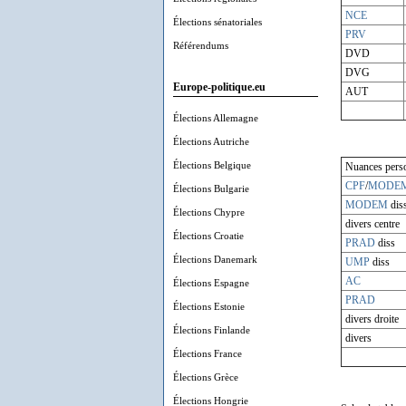
NCE
Élections sénatoriales
PRV
Référendums
DVD
DVG
Europe-politique.eu
AUT
Élections Allemagne
Élections Autriche
Élections Belgique
Nuances perso
CPF
/
MODE
Élections Bulgarie
MODEM
dis
Élections Chypre
divers centre
Élections Croatie
PRAD
diss
Élections Danemark
UMP
diss
AC
Élections Espagne
PRAD
Élections Estonie
divers droite
Élections Finlande
divers
Élections France
Élections Grèce
Élections Hongrie