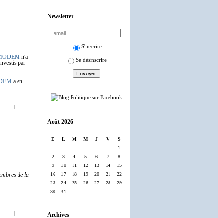
Newsletter
S'inscrire
MODEM
n'a
Se désinscrire
nvestis par
DEM
a en
|
Août 2026
D
L
M
M
J
V
S
1
2
3
4
5
6
7
8
9
10
11
12
13
14
15
16
17
18
19
20
21
22
membres de la
23
24
25
26
27
28
29
30
31
|
Archives