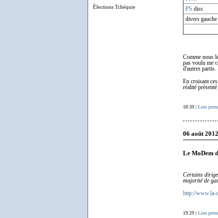
Élections Tchéquie
PS
diss
divers gauche
Comme nous le v
pas voulu me c
d'autres partis.
En croisant ces
réalité présent
18:39 |
Lien perm
06 août 201
Le MoDem de 
Certains dirig
majorité de ga
http://www.la-
19:29 |
Lien perm