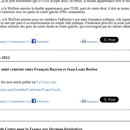
ça ne peut fonctionner que si l'UDI accepte aussi, en retour, la double appartenance avec le 
si le MoDem autorise la double appartenance avec l'UDI, parti de centre droit, il doit au moins
 l'autoriser avec les partis de centre gauche (PRG notamment).
si le MoDem autorise pour ses membres l'adhésion à une autre formation politique, cela signerai
 tant que parti et sa transformation en simple club politique. Finalement peut-être la seule sol
même structure des gens du centre droite au centre gauche, qui n'envisagent pas les mêmes allia
anent
|
Commentaires (7)
|
Facebook
|
|
Imprimer
|
e 2012
 unité centriste entre François Bayrou et Jean-Louis Borloo
à lire mon article publié sur
La-Croix.com
:
roix.com/Actualite/S-informer/France/La-di...
anent
|
Commentaires (1)
|
Facebook
|
|
Imprimer
|
2
du Centre pour la France aux élections législatives