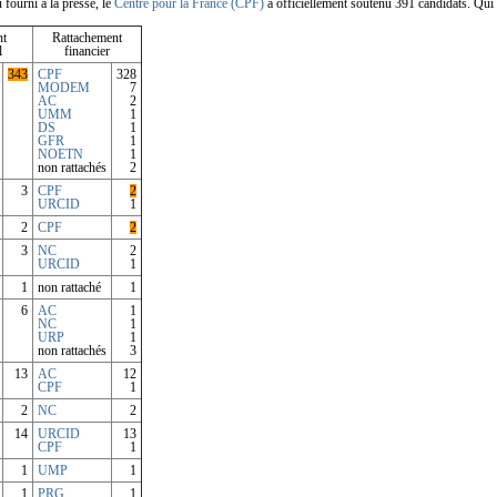
 fourni à la presse, le
Centre pour la France (CPF)
a officiellement soutenu 391 candidats. Qui é
nt
Rattachement
l
financier
343
CPF
328
MODEM
7
AC
2
UMM
1
DS
1
GFR
1
NOETN
1
non rattachés
2
3
CPF
2
URCID
1
2
CPF
2
3
NC
2
URCID
1
1
non rattaché
1
6
AC
1
NC
1
URP
1
non rattachés
3
13
AC
12
CPF
1
2
NC
2
14
URCID
13
CPF
1
1
UMP
1
1
PRG
1