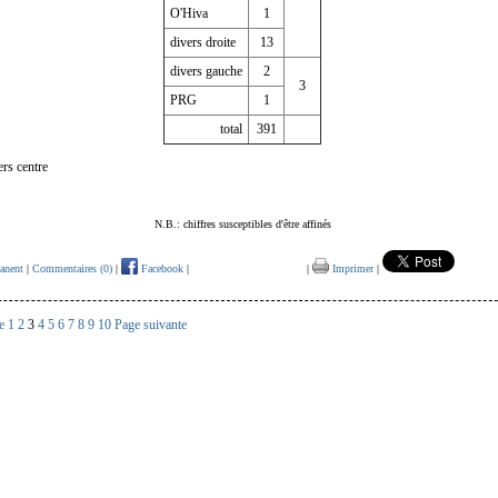
O'Hiva
1
divers droite
13
divers gauche
2
3
PRG
1
total
391
ers centre
N.B.: chiffres susceptibles d'être affinés
anent
|
Commentaires (0)
|
Facebook
|
|
Imprimer
|
e
1
2
3
4
5
6
7
8
9
10
Page suivante