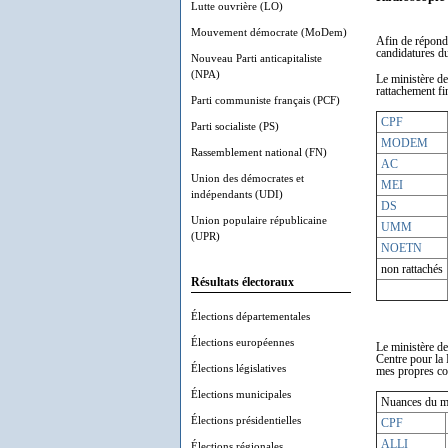
Lutte ouvrière (LO)
Mouvement démocrate (MoDem)
Afin de répond
candidatures d
Nouveau Parti anticapitaliste
(NPA)
Le ministère de
rattachement fi
Parti communiste français (PCF)
CPF
Parti socialiste (PS)
MODEM
Rassemblement national (FN)
AC
Union des démocrates et
MEI
indépendants (UDI)
DS
Union populaire républicaine
UMM
(UPR)
NOETN
non rattachés
Résultats électoraux
Élections départementales
Élections européennes
Le ministère de
Centre pour la 
Élections législatives
mes propres co
Élections municipales
Nuances du min
Élections présidentielles
CPF
ALLI
Élections régionales