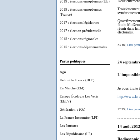
Deuxièmement, 
2019 : élections européennes (UE)
Troisièmement, 
2019 : élections européennes
symétriquement
(France)
Quatrièmement, 
2017 : élections législatives
fin du MoDem en
réunir dans la 
2017 : élection présidentielle
électorales.
2015 : élections régionales
23:48 |
Lien perm
2015 : élections départementales
Partis politiques
24 septembr
Agir
L'impossible
Debout la France (DLF)
En Marche (EM)
Je vous invite 
Europe Écologie Les Verts
http://www.la-c
(EELV)
Génération-s (Gs)
17:29 |
Lien perm
La France Insoumise (LFI)
Les Patriotes
14 août 201
Les Républicains (LR)
Radioscopie 