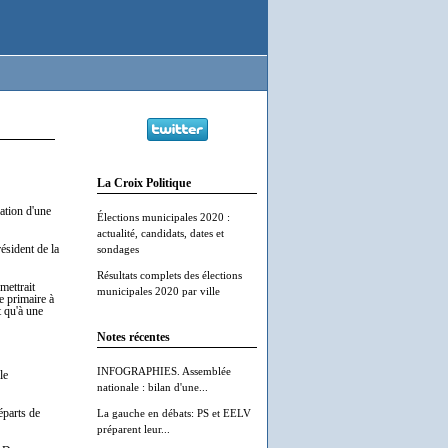
La Croix Politique
ation d'une
Élections municipales 2020 :
actualité, candidats, dates et
ésident de la
sondages
Résultats complets des élections
mettrait
municipales 2020 par ville
e primaire à
t qu'à une
Notes récentes
INFOGRAPHIES. Assemblée
le
nationale : bilan d'une...
éparts de
La gauche en débats: PS et EELV
préparent leur...