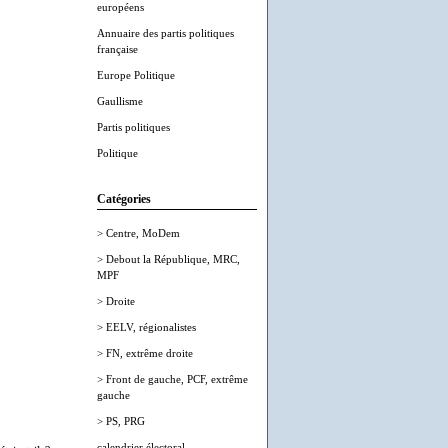
européens
Annuaire des partis politiques
française
Europe Politique
Gaullisme
Partis politiques
Politique
Catégories
> Centre, MoDem
> Debout la République, MRC,
MPF
> Droite
> EELV, régionalistes
> FN, extrême droite
> Front de gauche, PCF, extrême
gauche
> PS, PRG
calendrier électoral