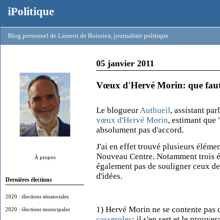
iPolitique
Blog personnel de Laurent de Boissieu, journaliste politique
05 janvier 2011
Vœux d'Hervé Morin: que faut-i
Le blogueur
Authueil
, assistant pa
vœux d'Hervé Morin
, estimant que "
absolument pas d'accord.
J'ai en effet trouvé plusieurs éléme
Nouveau Centre. Notamment trois é
À propos
également pas de souligner ceux de 
d'idées.
Dernières élections
2020 : élections sénatoriales
1) Hervé Morin ne se contente pas
2020 : élections municipales
casseroles
: il s'en sert et le prouv