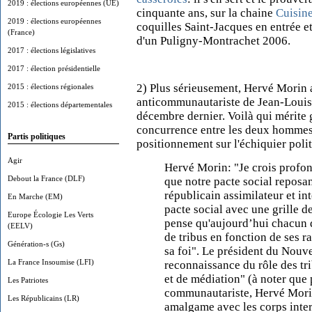
2019 : élections européennes (UE)
cinquante ans, sur la chaine
Cuisin
2019 : élections européennes
coquilles Saint-Jacques en entrée 
(France)
d'un Puligny-Montrachet 2006.
2017 : élections législatives
2017 : élection présidentielle
2) Plus sérieusement, Hervé Morin a
2015 : élections régionales
anticommunautariste de Jean-Louis 
2015 : élections départementales
décembre dernier. Voilà qui mérite 
concurrence entre les deux hommes 
Partis politiques
positionnement sur l'échiquier politi
Agir
Hervé Morin: "Je crois profon
Debout la France (DLF)
que notre pacte social reposa
républicain assimilateur et in
En Marche (EM)
pacte social avec une grille d
Europe Écologie Les Verts
pense qu'aujourd’hui chacun d
(EELV)
de tribus en fonction de ses ra
Génération-s (Gs)
sa foi". Le président du Nouv
La France Insoumise (LFI)
reconnaissance du rôle des tr
et de médiation" (à noter que 
Les Patriotes
communautariste, Hervé Morin
Les Républicains (LR)
amalgame avec les corps inte