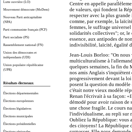
Lutte ouvrière (LO)
Centre en appelle parallèleme
de valeurs, qui fondent la Rép
Mouvement démocrate (MoDem)
respecter avec la plus grande
Nouveau Parti anticapitaliste
comme, par exemple, la laïcité
(NPA)
femmes, le suffrage universel
Parti communiste français (PCF)
solidarités collectives"; or, 
Parti socialiste (PS)
essence, aux antipodes de no
indivisibilité, laïcité, égalité
Rassemblement national (FN)
Union des démocrates et
Jean-Louis Borloo: "On nous va
indépendants (UDI)
multiculturalisme à l'allemand
Union populaire républicaine
quelques semaines, la fin du M
(UPR)
nos amis Anglais s'inquiètent
progressivement devant la loi
Résultats électoraux
posent la question du modèle d
c'était notre vieux modèle répu
Élections départementales
Renan l'écrivait à sa façon: «I
Élections européennes
démodé pour avoir raison de so
une chose fragile. Le cours n
Élections législatives
l'individualisme, au repli su
Élections municipales
Oubliez la République: vous a
Élections présidentielles
des citoyens! La République 
surpasser. Elle nous demande 
Élections régionales