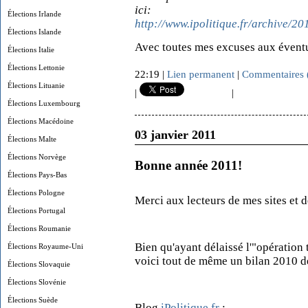
ici:
Élections Irlande
http://www.ipolitique.fr/archive/20
Élections Islande
Avec toutes mes excuses aux évent
Élections Italie
Élections Lettonie
22:19 |
Lien permanent
|
Commentaires 
Élections Lituanie
|
|
Élections Luxembourg
Élections Macédoine
03 janvier 2011
Élections Malte
Élections Norvège
Bonne année 2011!
Élections Pays-Bas
Élections Pologne
Merci aux lecteurs de mes sites et 
Élections Portugal
Élections Roumanie
Bien qu'ayant délaissé l'"opération
Élections Royaume-Uni
voici tout de même un bilan 2010 de
Élections Slovaquie
Élections Slovénie
Élections Suède
Blog
iPolitique.fr
: