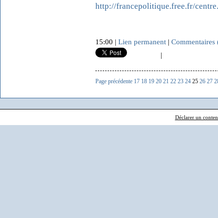
http://francepolitique.free.fr/centr
15:00 |
Lien permanent
|
Commentaires 
|
Page précédente
17
18
19
20
21
22
23
24
25
26
27
2
Déclarer un contenu