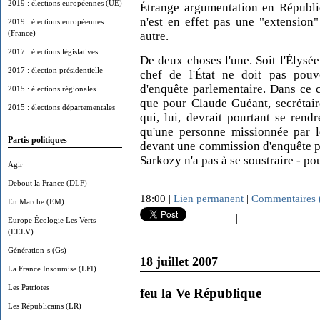
2019 : élections européennes (UE)
Étrange argumentation en Républi
n'est en effet pas une "extension
2019 : élections européennes
(France)
autre.
2017 : élections législatives
De deux choses l'une. Soit l'Élysé
2017 : élection présidentielle
chef de l'État ne doit pas pou
d'enquête parlementaire. Dans ce 
2015 : élections régionales
que pour Claude Guéant, secrétair
2015 : élections départementales
qui, lui, devrait pourtant se rend
qu'une personne missionnée par l
Partis politiques
devant une commission d'enquête pa
Sarkozy n'a pas à se soustraire - po
Agir
Debout la France (DLF)
18:00 |
Lien permanent
|
Commentaires 
En Marche (EM)
|
Europe Écologie Les Verts
(EELV)
Génération-s (Gs)
18 juillet 2007
La France Insoumise (LFI)
Les Patriotes
feu la Ve République
Les Républicains (LR)