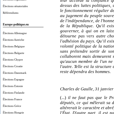
leur accorde la confiance qu
dessus des luttes politiques, 
Élections sénatoriales
le fonctionnement régulier des
Référendums
au jugement du peuple souver
de l'indépendance, de l'honneu
Europe-politique.eu
de la République. Qu'il exi
gouverner, à qui on en laiss
Élections Allemagne
détourne pas vers autre cho
Élections Autriche
l'adhésion du pays. Qu’il exi
volonté politique de la nation
Élections Belgique
sans prétendre sortir de so
Élections Bulgarie
collaborent mais demeurent s
Élections Chypre
qu'aucun membre de l'un ne 
l'autre. Telle est la structure
Élections Croatie
reste dépendra des hommes.
Élections Danemark
Élections Espagne
Élections Estonie
Charles de Gaulle, 31 janvier
Élections Finlande
(...)
il ne faut pas que le Pr
Élections France
députés, ce qui mêlerait sa d
Élections Grèce
altérerait le caractère et abr
l'État. D'autre part, il est
Élections Hongrie