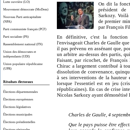
Lutte ouvrière (LO)
On dit la fonc
président de 
Mouvement démocrate (MoDem)
Sarkozy. Voilà
Nouveau Parti anticapitaliste
de premier mini
(NPA)
par François Fi
Parti communiste français (PCF)
En définitive, c'est la fonctio
Parti socialiste (PS)
l'envisageait Charles de Gaulle que
Rassemblement national (FN)
il pas prévenu en assénant que, pou
Union des démocrates et
un arbitre au-dessus des partis, qui
indépendants (UDI)
Faisant, par ricochet, de François
Union populaire républicaine
Chirac a largement contribué à tou
(UPR)
dissolution de convenance, quinqu
à ses interventions de la hauteur 
Résultats électoraux
lorsque l'essentiel est en jeu (cri
républicaines). En cas de crise inte
Élections départementales
Nicolas Sarkozy ayant démonétisé la
Élections européennes
Élections législatives
Charles de Gaulle, 4 septemb
Élections municipales
Élections présidentielles
Que le pays puisse être effec
Élections régionales