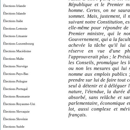
République et le Premier m
Élections Irlande
homme. Certes, on ne saurai
Élections Islande
sommet. Mais, justement, il n'
Élections Italie
suivant notre Constitution, e
elle-même pour répondre de s
Élections Lettonie
Premier ministre, qui le n
Élections Lituanie
Gouvernement, qui a la facult
Élections Luxembourg
achevée la tâche qu'il lui d
réserve en vue d'une pha
Élections Macédoine
l'approuverait plus ; le Prési
Élections Malte
les Conseils, promulgue les lo
Élections Norvège
ou non les mesures qui lui 
nomme aux emplois publics ; 
Élections Pays-Bas
prendre sur lui de faire tout 
Élections Pologne
seul à détenir et à déléguer l
Élections Portugal
nature, l'étendue, la durée 
Élections Roumanie
absorbé, sans relâche et san
parlementaire, économique et 
Élections Royaume-Uni
lot, aussi complexe et méri
Élections Slovaquie
français.
Élections Slovénie
Élections Suède