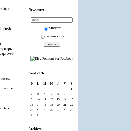
triotique…
Newsletter
S'inscrire
l’hérésie
Se désinscrire
t
r quelque
e qu’avoir
Août 2026
rs vestes…
D
L
M
M
J
V
S
crient : «
1
2
3
4
5
6
7
8
9
10
11
12
13
14
15
16
17
18
19
20
21
22
ont leur
23
24
25
26
27
28
29
30
31
Archives