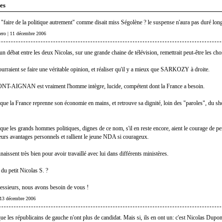
es
a "faire de la politique autrement" comme disait miss Ségolène ? le suspense n'aura pas duré lon
lero | 11 décembre 2006
n débat entre les deux Nicolas, sur une grande chaine de télévision, remettrait peut-être les chos
ourraient se faire une véritable opinion, et réaliser qu'il y a mieux que SARKOZY à droite.
T-AIGNAN est vraiment l'homme intègre, lucide, compétent dont la France a besoin.
s que la France reprenne son économie en mains, et retrouve sa dignité, loin des "paroles", du s
 que les grands hommes politiques, dignes de ce nom, s'il en reste encore, aient le courage de pe
eurs avantages personnels et rallient le jeune NDA si courageux.
naissent très bien pour avoir travaillé avec lui dans différents ministères.
 du petit Nicolas S. ?
ssieurs, nous avons besoin de vous !
| 13 décembre 2006
ue les républicains de gauche n'ont plus de candidat. Mais si, ils en ont un: c'est Nicolas Dupo