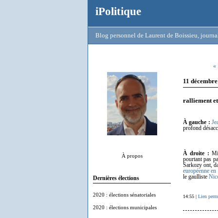
iPolitique
Blog personnel de Laurent de Boissieu, journal
« 
11 décembre
ralliement et
À gauche :
Je
profond désacco
À droite :
Mic
À propos
pourtant pas p
Sarkozy ont, da
européenne en
le gaulliste
Nic
Dernières élections
2020 : élections sénatoriales
14:55 |
Lien perm
2020 : élections municipales