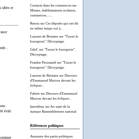
Contacts dans les commerces
sur
 idées et
Messes, établissements scolaires,
commerces...:...
Renou
sur
Ces députés qui ont dit
en même temps oui à...
rance
Laurent de Boissieu
sur
"Tuons le
bourgeois". Décryptage.
nde...
GdeC
sur
"Tuons le bourgeois".
Décryptage.
Frankie Perussault
sur
"Tuons le
bourgeois". Décryptage.
Laurent de Boissieu
sur
Discours
d'Emmanuel Macron devant les
évêques...
Fabien
sur
Discours d'Emmanuel
Macron devant les évêques...
rons
lauredissy
sur
Au sujet de la
té évité.
marque Rassemblement national
Références politiques
Annuaire des partis politiques
onomique