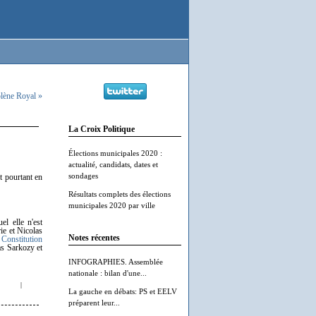
lène Royal »
La Croix Politique
Élections municipales 2020 :
actualité, candidats, dates et
sondages
t pourtant en
Résultats complets des élections
municipales 2020 par ville
el elle n'est
ie et Nicolas
Notes récentes
,
Constitution
las Sarkozy et
INFOGRAPHIES. Assemblée
nationale : bilan d'une...
|
La gauche en débats: PS et EELV
préparent leur...