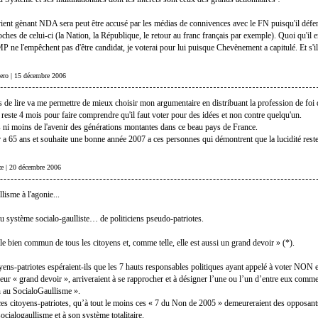
evient gènant NDA sera peut être accusé par les médias de connivences avec le FN puisqu'il défen
ches de celui-ci (la Nation, la République, le retour au franc français par exemple). Quoi qu'il en
P ne l'empêchent pas d'être candidat, je voterai pour lui puisque Chevènement a capitulé. Et s'il 
lero | 15 décembre 2006
s de lire va me permettre de mieux choisir mon argumentaire en distribuant la profession de fo
l reste 4 mois pour faire comprendre qu'il faut voter pour des idées et non contre quelqu'un.
us ni moins de l'avenir des générations montantes dans ce beau pays de France.
r a 65 ans et souhaite une bonne année 2007 a ces personnes qui démontrent que la lucidité rest
èze | 20 décembre 2006
lisme à l'agonie...
au système socialo-gaulliste… de politiciens pseudo-patriotes.
 le bien commun de tous les citoyens et, comme telle, elle est aussi un grand devoir » (*).
yens-patriotes espéraient-ils que les 7 hauts responsables politiques ayant appelé à voter NON
leur « grand devoir », arriveraient à se rapprocher et à désigner l’une ou l’un d’entre eux comm
 au SocialoGaullisme ».
 ces citoyens-patriotes, qu’à tout le moins ces « 7 du Non de 2005 » demeureraient des opposant
socialogaullisme et à son système totalitaire.