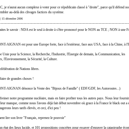
 je n'aurai aucun complexe à voter pour ce républicain classé à "droite", parce qu'il défend nos
embler au-delà des clivages factices du système.
 | 15 décembre 2006
t faites le savoir : NDA est le seul à droite à s'être prononcé pour le NON au TCE ; NON à une F
-AIGNAN est pour une Europe forte, face à l'extérieur, face aux USA, face à la Chine, à l'I
e Unie pour la Science, la Recherche, l'Industrie, l'Energie de demain, la Communication, les
s, l'Environnement, la Sécurité, la Culture.
édération de Nations libres.
faire de grandes choses !
T-AIGNAN dénonce la Vente des "Bijoux de Famille" ( EDF/GDF, les Autoroutes...)
freiner notre programme nucléaire, mais en faire profiter tous les autres pays. Nous leur fourni
ui leur manque, comme nous l'avons déjà fait début novembre où grace à la France le black out a é
gerons leurs tarifs élevés, et ceci, d'ici peu !
ent lire son livre "Français, reprenez le pouvoir"
s un état des lieux lucide, et 101 propositions concrètes pour essayer d'enrayer la catastrophe éc