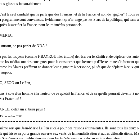
nous glissons inexorablement.
'est le seul candidat qui ne parle que des Français, et de la France, et non de "gagner" ! Tous c
 programme sont convaincus. Evidemment ça n'arrange pas les Stars de la politique, qui sans 
prêts à sacrifier la France, pour leurs intérêts personnels.
'OMERTA.
 surtout, ne pas parler de NDA !
a pas les moyens (comme F.BAYROU hier à Lille) de réserver le Zénith et de déplacer des auto
me les médias ont des consignes pour le censurer et que beaucoup d'électeurs ne s'informent que
mme les Maires préfèrent ne donner leur signature à personne, plutôt que de déplaire à ceux qui
s impôts,
O, SEGO ou Le Pen,
ons à coté d'un homme à la hauteur de ce qu'était la France, et de ce qu'elle pourrait devenir à n
 et Fraternité !
E, c'était un si beau pays !
| 15 décembre 2006
ême sort que Jean-Marie Le Pen et cela pour des raisons équivalentes. Ils sont tous les deux 
le qui laisse sa porte grande ouverte aux vents de la mondialisation et autres délocalisations. Ma
u Système et ses multinationales dont les intérêts sont ceux des grands actionnaires !