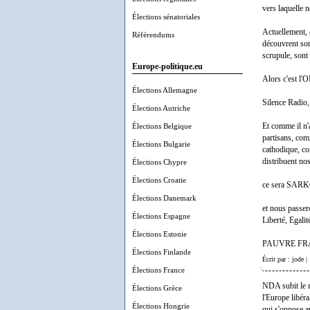
vers laquelle 
Élections sénatoriales
Actuellement, c
Référendums
découvrent son
scrupule, sont 
Europe-politique.eu
Alors c'est l
Élections Allemagne
Silence Radio,
Élections Autriche
Élections Belgique
Et comme il n'
partisans, com
Élections Bulgarie
cathodique, co
distribuent no
Élections Chypre
Élections Croatie
ce sera SARK
Élections Danemark
et nous passer
Élections Espagne
Liberté, Egalité
Élections Estonie
PAUVRE FRANC
Élections Finlande
Écrit par : jode 
Élections France
NDA subit le m
Élections Grèce
l'Europe libéra
Élections Hongrie
qui s'oppose a