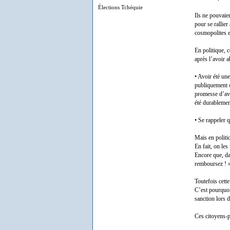
Élections Tchéquie
Ils ne pouvaie
pour se rallier
cosmopolites e
En politique, 
après l’avoir a
• Avoir été un
publiquement o
promesse d’ava
été durablemen
• Se rappeler
Mais en politi
En fait, on les
Encore que, dan
remboursez ! 
Toutefois cette
C’est pourquoi,
sanction lors d
Ces citoyens-pa