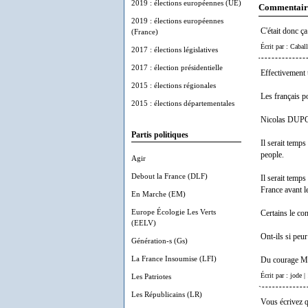
2019 : élections européennes (UE)
Commentair
2019 : élections européennes
C'était donc ç
(France)
Écrit par : Cabal
2017 : élections législatives
2017 : élection présidentielle
Effectivement u
2015 : élections régionales
Les français p
2015 : élections départementales
Nicolas DUPON
Partis politiques
Il serait temp
people.
Agir
Debout la France (DLF)
Il serait temps
France avant l
En Marche (EM)
Europe Écologie Les Verts
Certains le con
(EELV)
Ont-ils si peur
Génération-s (Gs)
La France Insoumise (LFI)
Du courage Me
Écrit par : jode 
Les Patriotes
Les Républicains (LR)
Vous écrivez q