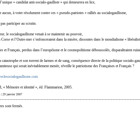
l’unique « candidat anti-socialo-gaulliste » qui demeurera en lice,
te aucun, à voter résolument contre ces « pseudo-patriotes » ralliés au socialogaullisme,
 pas participer au scrutin.
eur, le socialogaullisme venait à se maintenir au pouvoir,
a Corse et l’Outre-mer s’enfonceraient dans la misère, dissoutes dans le mondialisme « libéralis
es et Français, perdus dans l’européisme et le cosmopolitisme déboussolés, disparaîtraient ruin
catastrophe et son torrent de larmes et de sang, conséquence directe de la politique socialo-gaul
amiteuse qui serait inévitablement menée, réveille le patriotisme des Françaises et Français ?
eclesocialogaullisme.com
II, « Mémoire et identité », éd. Flammarion, 2005.
| 29 janvier 2007
es sont fermés.