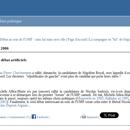
iste politique
Débat au sein de l'UMP : sans lui mais avec elle
|
Page d'accueil
|
La campagne en "kit" de Ségo
 2006
 débat artificiels
an-Pierre Chevènement
a rallié, dimanche, la candidature de Ségolène Royal, avec laquelle il es
rd. Les électeurs "républicains de gauche" n'ont plus de candidat qui porte leurs idées !
hèle Alliot-Marie n'a pas (encore) rallié la candidature de Nicolas Sarkozy, vis-à-vis duqu
arvenue à se démarquer lors du premier "forum" de l'UMP, samedi. De fait, Michèle Alliot-Mar
ns le passé, toujours opéré les mêmes choix politiques (
Maastricht en 1992
,
Balladur en 1995
 2005
). Finalement, le seul débat intéressant au sein de l'UMP serait celui entre le libéral Nico
olas Dupont-Aignan
...
anent
|
Commentaires (7)
|
Facebook
|
|
Imprimer
|