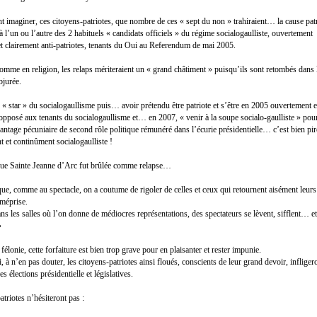
nt imaginer, ces citoyens-patriotes, que nombre de ces « sept du non » trahiraient… la cause pa
 à l’un ou l’autre des 2 habituels « candidats officiels » du régime socialogaulliste, ouvertement
t clairement anti-patriotes, tenants du Oui au Referendum de mai 2005.
comme en religion, les relaps mériteraient un « grand châtiment » puisqu’ils sont retombés dans 
bjurée.
e « star » du socialogaullisme puis… avoir prétendu être patriote et s’être en 2005 ouvertement e
pposé aux tenants du socialogaullisme et… en 2007, « venir à la soupe socialo-gaulliste » pou
ntage pécuniaire de second rôle politique rémunéré dans l’écurie présidentielle… c’est bien pir
t et continûment socialogaulliste !
 que Sainte Jeanne d’Arc fut brûlée comme relapse…
que, comme au spectacle, on a coutume de rigoler de celles et ceux qui retournent aisément leu
 méprise.
s les salles où l’on donne de médiocres représentations, des spectateurs se lèvent, sifflent… et 
»
 félonie, cette forfaiture est bien trop grave pour en plaisanter et rester impunie.
 à n’en pas douter, les citoyens-patriotes ainsi floués, conscients de leur grand devoir, infliger
es élections présidentielle et législatives.
triotes n’hésiteront pas :