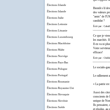
Élections Irlande
Bientôt s'il d
Élections Islande
des valeurs pro
"amis" de l'UM
Élections Italie
candidat ?
Élections Lettonie
Écrit par : Cabal
Élections Lituanie
Ce que je vien
Élections Luxembourg
les marchés. I
Élections Macédoine
Il en va ni pl
Votre serviteu
Élections Malte
efficace!
Élections Norvège
Écrit par : Chér
Élections Pays-Bas
Le socialo-gaul
Élections Pologne
Élections Portugal
Le ralliement 
Élections Roumanie
« La patrie est
Élections Royaume-Uni
Aussi des cito
Élections Slovaquie
conscients de 
Élections Slovénie
unique de Non
Ils pensaient,
Élections Suède
et résolus, au 