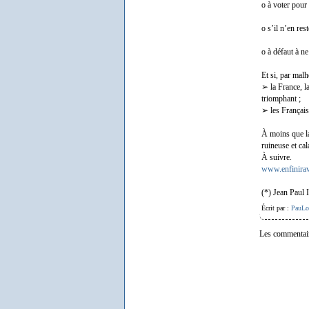
o à voter pour 
o s’il n’en res
o à défaut à ne
Et si, par malh
➢ la France, l
triomphant ;
➢ les Français
À moins que la 
ruineuse et cal
À suivre.
www.enfinirav
(*) Jean Paul 
Écrit par :
PauLo
Les commentair