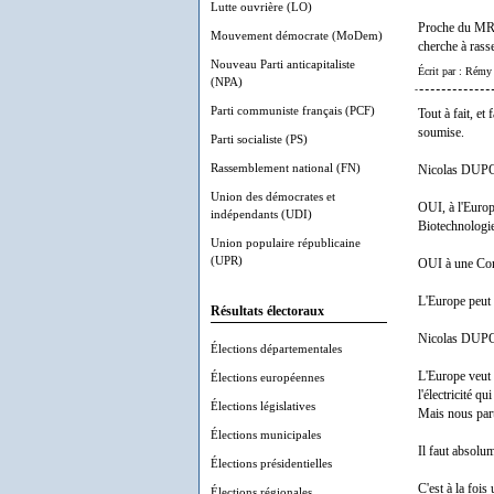
Lutte ouvrière (LO)
Proche du MRC,
Mouvement démocrate (MoDem)
cherche à rass
Nouveau Parti anticapitaliste
Écrit par : Rémy
(NPA)
Parti communiste français (PCF)
Tout à fait, e
soumise.
Parti socialiste (PS)
Rassemblement national (FN)
Nicolas DUPONT
Union des démocrates et
OUI, à l'Europ
indépendants (UDI)
Biotechnologie
Union populaire républicaine
(UPR)
OUI à une Conf
L'Europe peut 
Résultats électoraux
Nicolas DUPON
Élections départementales
L'Europe veut 
Élections européennes
l'électricité q
Élections législatives
Mais nous parta
Élections municipales
Il faut absolum
Élections présidentielles
C'est à la foi
Élections régionales