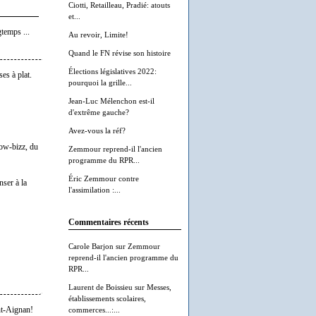
Ciotti, Retailleau, Pradié: atouts
et...
gtemps ...
Au revoir, Limite!
Quand le FN révise son histoire
Élections législatives 2022:
es à plat.
pourquoi la grille...
Jean-Luc Mélenchon est-il
d'extrême gauche?
Avez-vous la réf?
how-bizz, du
Zemmour reprend-il l'ancien
programme du RPR...
Éric Zemmour contre
nser à la
l'assimilation :...
Commentaires récents
Carole Barjon
sur
Zemmour
reprend-il l'ancien programme du
RPR...
Laurent de Boissieu
sur
Messes,
établissements scolaires,
nt-Aignan!
commerces...:...