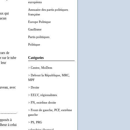
européens
Annuaire des partis politiques
eux qui
française
aucun
Europe Politique
Gaullisme
Partis politiques
Politique
cars de
 sur le tube
Catégories
 leur
> Centre, MoDem
> Debout la République, MRC,
MPF
ouveau, avec
> Droite
> EELV, régionalistes
> FN, extrême droite
> Front de gauche, PCF, extrême
gauche
opposés à
> PS, PRG
lheur à celui
calendrier électoral