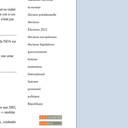
économie
d en réalité
 soit si ses
élection présidentielle
n'était pas
élections
Élections 2022
élections européennes
i de NDA sur
élections législatives
gouvernement
e une arme
histoire
institutions
International
Internet
personnel
politique
République
 en mai 2005,
e « candidat
s, combatifs