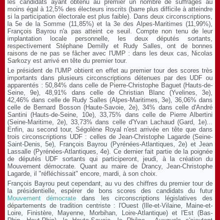
les candidats ayant obtenu au premier un nombre de suffrages au
moins égal à 12,5% des électeurs inscrits (barre plus difficile à atteindre
si la participation électorale est plus faible). Dans deux circonscriptions,
la 5e de la Somme (11,85%) et la 3e des Alpes-Maritimes (11,99%),
François Bayrou n'a pas atteint ce seuil. Compte non tenu de leur
implantation locale personnelle, les deux députés sortants,
respectivement Stéphane Demilly et Rudy Salles, ont de bonnes
raisons de ne pas se fâcher avec l'UMP : dans les deux cas, Nicolas
Sarkozy est arrivé en tête du premier tour.
Le président de l'UMP obtient en effet au premier tour des scores très
importants dans plusieurs circonscriptions détenues par des UDF ou
apparentés : 50,84% dans celle de Pierre-Christophe Baguet (Hauts-de-
Seine, 9e), 48,91% dans celle de Christian Blanc (Yvelines, 3e),
42,46% dans celle de Rudy Salles (Alpes-Maritimes, 3e), 36,06% dans
celle de Bernard Bosson (Haute-Savoie, 2e), 34% dans celle d'André
Santini (Hauts-de-Seine, 10e), 33,75% dans celle de Pierre Albertini
(Seine-Maritime, 2e), 33,73% dans celle d'Yvan Lachaud (Gard, 1e)...
Enfin, au second tour, Ségolène Royal n'est arrivée en tête que dans
trois circonscriptions UDF : celles de Jean-Christophe Lagarde (Seine-
Saint-Denis, 5e), François Bayrou (Pyrénées-Atlantiques, 2e) et Jean
Lassalle (Pyrénées-Atlantiques, 4e). Ce dernier fait partie de la poignée
de députés UDF sortants qui participeront, jeudi, à la création du
Mouvement démocrate. Quant au maire de Drancy, Jean-Christophe
Lagarde, il "réfléchissait" encore, mardi, à son choix.
François Bayrou peut cependant, au vu des chiffres du premier tour de
la présidentielle, espérer de bons scores des candidats du futur
Mouvement démocrate
dans les circonscriptions législatives des
départements de tradition centriste : l'Ouest (Ille-et-Vilaine, Maine-et-
Loire, Finistère, Mayenne, Morbihan, Loire-Atlantique) et l'Est (Bas-