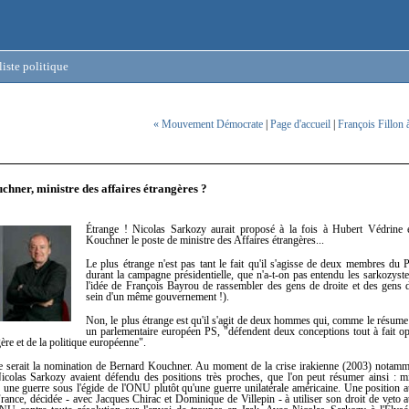
iste politique
« Mouvement Démocrate
|
Page d'accueil
|
François Fillon
hner, ministre des affaires étrangères ?
Étrange ! Nicolas Sarkozy aurait proposé à la fois à Hubert Védrine 
Kouchner le poste de ministre des Affaires étrangères...
Le plus étrange n'est pas tant le fait qu'il s'agisse de deux membres du
durant la campagne présidentielle, que n'a-t-on pas entendu les sarkozyst
l'idée de François Bayrou de rassembler des gens de droite et des gens
sein d'un même gouvernement !).
Non, le plus étrange est qu'il s'agit de deux hommes qui, comme le résume
un parlementaire européen PS, "défendent deux conceptions tout à fait o
gère et de la politique européenne".
e serait la nomination de Bernard Kouchner. Au moment de la crise irakienne (2003) notamm
colas Sarkozy avaient défendu des positions très proches, que l'on peut résumer ainsi : m
s une guerre sous l'égide de l'ONU plutôt qu'une guerre unilatérale américaine. Une position 
France, décidée - avec Jacques Chirac et Dominique de Villepin - à utiliser son droit de veto 