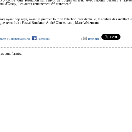
ONU contre toute résolution sur l'envoi de troupes en Irak. Avec Nicolas Sarkozy à l'Élysé
i d'Orsay, il en aurait certainement été autrement*.
zy ayant déjà reçu, avant le premier tour de l'élection présidentielle, le soutien des intellectu
a guerre en Irak : Pascal Bruckner, André Glucksmann, Marc Weitzmann...
anent
|
Commentaires (0)
|
Facebook
|
|
Imprimer
|
es sont fermés.