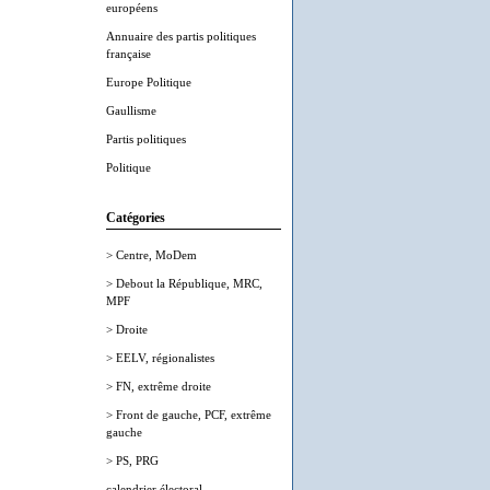
européens
Annuaire des partis politiques
française
Europe Politique
Gaullisme
Partis politiques
Politique
Catégories
> Centre, MoDem
> Debout la République, MRC,
MPF
> Droite
> EELV, régionalistes
> FN, extrême droite
> Front de gauche, PCF, extrême
gauche
> PS, PRG
calendrier électoral