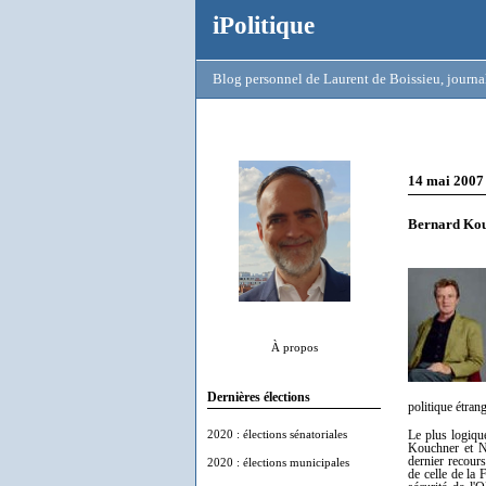
iPolitique
Blog personnel de Laurent de Boissieu, journal
14 mai 2007
Bernard Kouc
À propos
Dernières élections
politique étran
2020 : élections sénatoriales
Le plus logiqu
Kouchner et Ni
dernier recour
2020 : élections municipales
de celle de la 