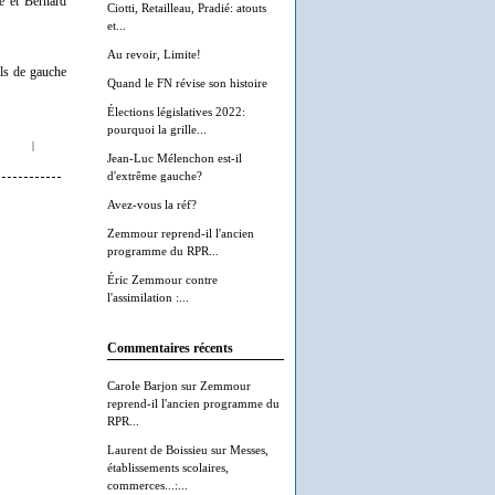
e et Bernard
Ciotti, Retailleau, Pradié: atouts
et...
Au revoir, Limite!
els de gauche
Quand le FN révise son histoire
Élections législatives 2022:
pourquoi la grille...
|
Jean-Luc Mélenchon est-il
d'extrême gauche?
Avez-vous la réf?
Zemmour reprend-il l'ancien
programme du RPR...
Éric Zemmour contre
l'assimilation :...
Commentaires récents
Carole Barjon
sur
Zemmour
reprend-il l'ancien programme du
RPR...
Laurent de Boissieu
sur
Messes,
établissements scolaires,
commerces...:...