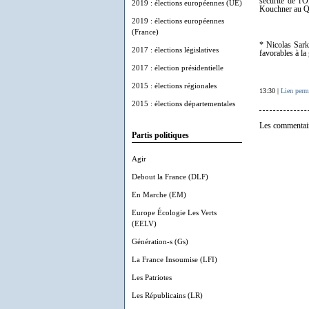
sécurité de l'
2019 : élections européennes (UE)
Kouchner au Qua
2019 : élections européennes
(France)
* Nicolas Sarko
2017 : élections législatives
favorables à l
2017 : élection présidentielle
2015 : élections régionales
13:30 |
Lien perm
2015 : élections départementales
Les commentair
Partis politiques
Agir
Debout la France (DLF)
En Marche (EM)
Europe Écologie Les Verts
(EELV)
Génération-s (Gs)
La France Insoumise (LFI)
Les Patriotes
Les Républicains (LR)