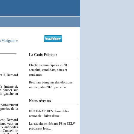
 à Matignon »
La Croix Politique
Élections municipales 2020 :
actualité, candidats, dates et
sondages
et à Bernard
Résultats complets des élections
 PS (même si,
municipales 2020 par ville
es dauber sur
 de gauche au
Notes récentes
 parfaitement
pposées de la
INFOGRAPHIES. Assemblée
nationale : bilan d'une...
ent, Bernard
ieux vaut en
La gauche en débats: PS et EELV
aux antipodes
préparent leur...
au Conseil de