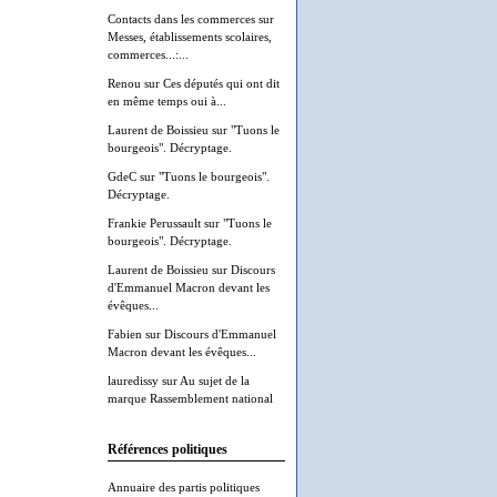
Contacts dans les commerces
sur
Messes, établissements scolaires,
commerces...:...
Renou
sur
Ces députés qui ont dit
en même temps oui à...
Laurent de Boissieu
sur
"Tuons le
bourgeois". Décryptage.
GdeC
sur
"Tuons le bourgeois".
Décryptage.
Frankie Perussault
sur
"Tuons le
bourgeois". Décryptage.
Laurent de Boissieu
sur
Discours
d'Emmanuel Macron devant les
évêques...
Fabien
sur
Discours d'Emmanuel
Macron devant les évêques...
lauredissy
sur
Au sujet de la
marque Rassemblement national
Références politiques
Annuaire des partis politiques