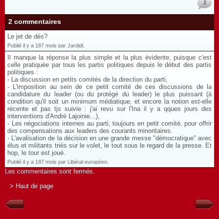
2
2 commentaires
Le jet de dés?
Publié il y a 187 mois par Jardidi.
Il manque la réponse la plus simple et la plus évidente, puisque c'est
celle pratiquée par tous les partis politiques depuis le début des partis
politiques :
- La discussion en petits comités de la direction du parti,
- L'imposition au sein de ce petit comité de ces discussions de la
candidature du leader (ou du protégé du leader) le plus puissant (à
condition qu'il soit un minimum médiatique, et encore la notion est-elle
récente et pas tjs suivie : j'ai revu sur l'Ina il y a qques jours des
interventions d'André Lajoinie...),
- Les négociations internes au parti, toujours en petit comité, pour offrir
des compensations aux leaders des courants minoritaires.
- L'avalisation de la décision en une grande messe "démocratique" avec
élus et militants triés sur le volet, le tout sous le regard de la presse. Et
hop, le tour est joué.
Publié il y a 187 mois par Libéral européen.
Les commentaires sont fermés.
> Haut de page