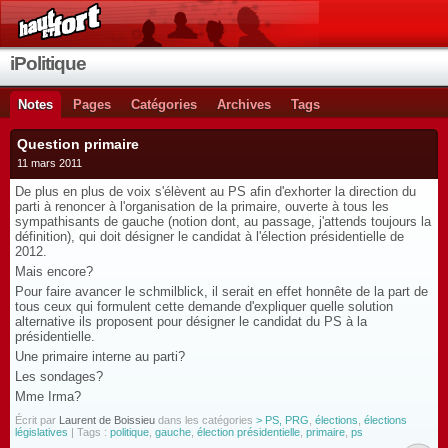
iPolitique
Notes
Pages
Catégories
Archives
Tags
Question primaire
11 mars 2011
De plus en plus de voix s'élèvent au PS afin d'exhorter la direction du
parti à renoncer à l'organisation de la primaire, ouverte à tous les
sympathisants de gauche (notion dont, au passage, j'attends toujours la
définition), qui doit désigner le candidat à l'élection présidentielle de
2012.
Mais encore?
Pour faire avancer le schmilblick, il serait en effet honnête de la part de
tous ceux qui formulent cette demande d'expliquer quelle solution
alternative ils proposent pour désigner le candidat du PS à la
présidentielle.
Une primaire interne au parti?
Les sondages?
Mme Irma?
Écrit par
Laurent de Boissieu
dans les catégories
> PS, PRG
,
élections
,
élections
législatives
| Tags :
politique
,
gauche
,
élection présidentielle
,
primaire
,
ps