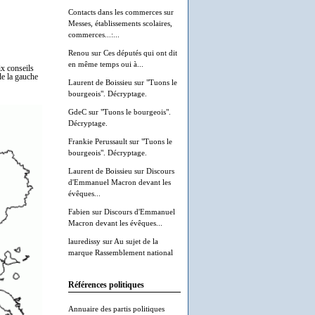
Contacts dans les commerces
sur
Messes, établissements scolaires,
commerces...:...
Renou
sur
Ces députés qui ont dit
en même temps oui à...
ix conseils
de la gauche
Laurent de Boissieu
sur
"Tuons le
bourgeois". Décryptage.
GdeC
sur
"Tuons le bourgeois".
Décryptage.
Frankie Perussault
sur
"Tuons le
bourgeois". Décryptage.
Laurent de Boissieu
sur
Discours
d'Emmanuel Macron devant les
évêques...
Fabien
sur
Discours d'Emmanuel
Macron devant les évêques...
lauredissy
sur
Au sujet de la
marque Rassemblement national
Références politiques
Annuaire des partis politiques