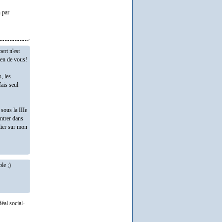
n par
ert n'est
rien de vous!
, les
fais seul
 sous la IIIe
entrer dans
blier sur mon
le ;)
éal social-