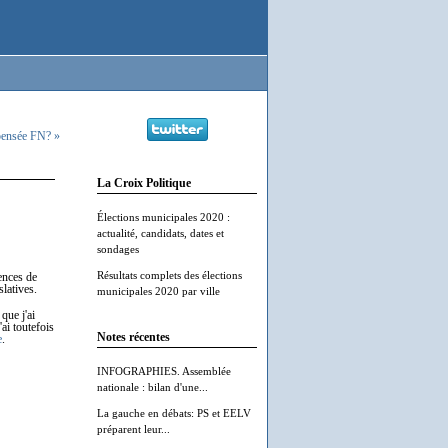
 pensée FN? »
La Croix Politique
Élections municipales 2020 :
actualité, candidats, dates et
sondages
Résultats complets des élections
ences de
slatives.
municipales 2020 par ville
que j'ai
ai toutefois
Notes récentes
e
.
INFOGRAPHIES. Assemblée
nationale : bilan d'une...
La gauche en débats: PS et EELV
préparent leur...