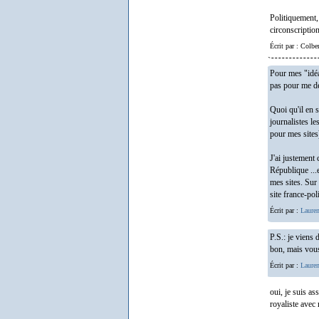
Politiquement, 
circonscription
Écrit par : Colbe
Pour mes "idéa
pas pour me dép
Quoi qu'il en s
journalistes le
pour mes sites
J'ai justement 
République ...e
mes sites. Sur 
site france-po
Écrit par :
Lauren
P.S.: je viens 
bon, mais vous 
Écrit par :
Lauren
oui, je suis a
royaliste avec