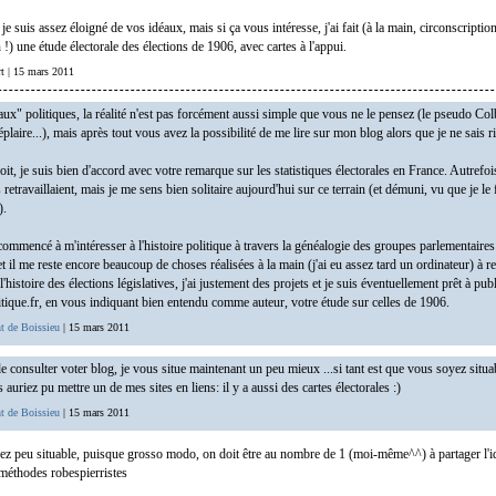
je suis assez éloigné de vos idéaux, mais si ça vous intéresse, j'ai fait (à la main, circonscriptio
 !) une étude électorale des élections de 1906, avec cartes à l'appui.
rt | 15 mars 2011
ux" politiques, la réalité n'est pas forcément aussi simple que vous ne le pensez (le pseudo Colb
laire...), mais après tout vous avez la possibilité de me lire sur mon blog alors que je ne sais 
oit, je suis bien d'accord avec votre remarque sur les statistiques électorales en France. Autrefois
s retravaillaient, mais je me sens bien solitaire aujourd'hui sur ce terrain (et démuni, vu que je le 
).
commencé à m'intéresser à l'histoire politique à travers la généalogie des groupes parlementaires
t il me reste encore beaucoup de choses réalisées à la main (j'ai eu assez tard un ordinateur) à r
l'histoire des élections législatives, j'ai justement des projets et je suis éventuellement prêt à pu
litique.fr, en vous indiquant bien entendu comme auteur, votre étude sur celles de 1906.
t de Boissieu
| 15 mars 2011
de consulter voter blog, je vous situe maintenant un peu mieux ...si tant est que vous soyez situab
auriez pu mettre un de mes sites en liens: il y a aussi des cartes électorales :)
t de Boissieu
| 15 mars 2011
ssez peu situable, puisque grosso modo, on doit être au nombre de 1 (moi-même^^) à partager l'id
 méthodes robespierristes