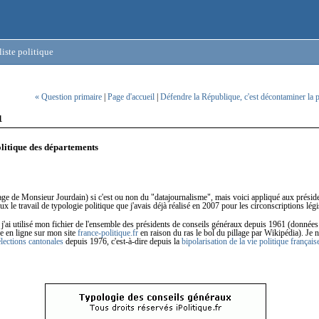
iste politique
« Question primaire
|
Page d'accueil
|
Défendre la République, c'est décontaminer la
1
litique des départements
mage de Monsieur Jourdain) si c'est ou non du "datajournalisme", mais voici appliqué aux présid
x le travail de typologie politique que j'avais déjà réalisé en 2007 pour les circonscriptions légi
, j'ai utilisé mon fichier de l'ensemble des présidents de conseils généraux depuis 1961 (données 
e en ligne sur mon site
france-politique.fr
en raison du ras le bol du pillage par Wikipédia). Je n'
élections cantonales
depuis 1976, c'est-à-dire depuis la
bipolarisation de la vie politique français