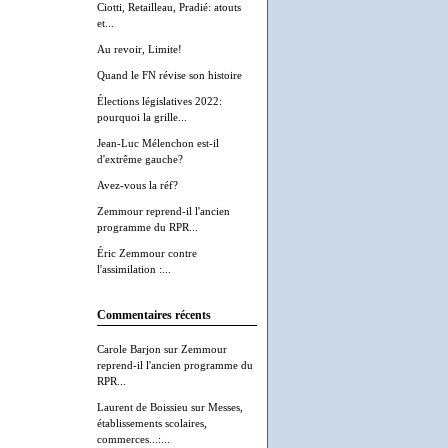
Ciotti, Retailleau, Pradié: atouts
et...
Au revoir, Limite!
Quand le FN révise son histoire
Élections législatives 2022:
pourquoi la grille...
Jean-Luc Mélenchon est-il
d'extrême gauche?
Avez-vous la réf?
Zemmour reprend-il l'ancien
programme du RPR...
Éric Zemmour contre
l'assimilation :...
Commentaires récents
Carole Barjon
sur
Zemmour
reprend-il l'ancien programme du
RPR...
Laurent de Boissieu
sur
Messes,
établissements scolaires,
commerces...:...