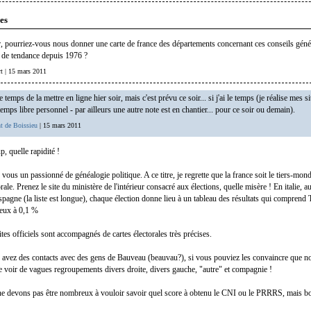
es
 pourriez-vous nous donner une carte de france des départements concernant ces conseils géné
é de tendance depuis 1976 ?
rt | 15 mars 2011
le temps de la mettre en ligne hier soir, mais c'est prévu ce soir... si j'ai le temps (je réalise mes s
mps libre personnel - par ailleurs une autre note est en chantier... pour ce soir ou demain).
t de Boissieu
| 15 mars 2011
, quelle rapidité !
ous un passionné de généalogie politique. A ce titre, je regrette que la france soit le tiers-mon
orale. Prenez le site du ministère de l'intérieur consacré aux élections, quelle misère ! En italie, a
spagne (la liste est longue), chaque élection donne lieu à un tableau des résultats qui compren
ceux à 0,1 %
tes officiels sont accompagnés de cartes électorales très précises.
 avez des contacts avec des gens de Bauveau (beauvau?), si vous pouviez les convaincre que n
 voir de vagues regroupements divers droite, divers gauche, "autre" et compagnie !
 ne devons pas être nombreux à vouloir savoir quel score à obtenu le CNI ou le PRRRS, mais bo