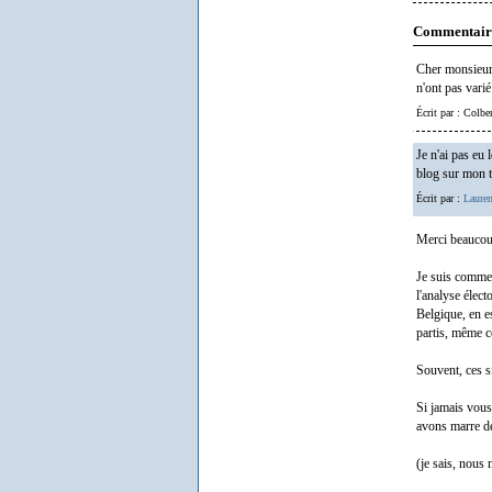
Commentair
Cher monsieur,
n'ont pas vari
Écrit par : Colbe
Je n'ai pas eu 
blog sur mon te
Écrit par :
Lauren
Merci beaucoup
Je suis comme v
l'analyse élect
Belgique, en e
partis, même 
Souvent, ces si
Si jamais vous
avons marre de
(je sais, nous