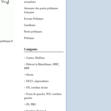
européens
Annuaire des partis politiques
française
Europe Politique
Gaullisme
Partis politiques
Politique
Catégories
> Centre, MoDem
> Debout la République, MRC,
MPF
> Droite
> EELV, régionalistes
> FN, extrême droite
> Front de gauche, PCF, extrême
gauche
> PS, PRG
calendrier électoral