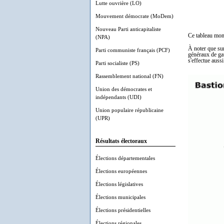
Lutte ouvrière (LO)
Mouvement démocrate (MoDem)
Nouveau Parti anticapitaliste
Ce tableau mon
(NPA)
À noter que sur
Parti communiste français (PCF)
généraux de gau
s'effectue auss
Parti socialiste (PS)
Rassemblement national (FN)
Union des démocrates et
indépendants (UDI)
Union populaire républicaine
(UPR)
Résultats électoraux
Élections départementales
Élections européennes
Élections législatives
Élections municipales
Élections présidentielles
Élections régionales