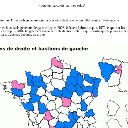
(données calculées par mes soins)
tre que 31 conseils généraux ont un président de droite depuis 1976 contre 18 de gauche.
 les 8 conseils généraux de gauche depuis 2008, 6 étaient à droite depuis 1976; et que sur les d
che depuis 2004, 6 également étaient à droite depuis 1976. Ce qui signifie que la progression 
i dans d'anciens bastions de droite.