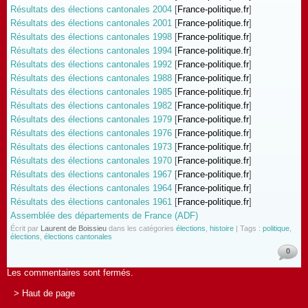
Résultats des élections cantonales 2004
[
France-politique.fr
]
Résultats des élections cantonales 2001
[
France-politique.fr
]
Résultats des élections cantonales 1998
[
France-politique.fr
]
Résultats des élections cantonales 1994
[
France-politique.fr
]
Résultats des élections cantonales 1992
[
France-politique.fr
]
Résultats des élections cantonales 1988
[
France-politique.fr
]
Résultats des élections cantonales 1985
[
France-politique.fr
]
Résultats des élections cantonales 1982
[
France-politique.fr
]
Résultats des élections cantonales 1979
[
France-politique.fr
]
Résultats des élections cantonales 1976
[
France-politique.fr
]
Résultats des élections cantonales 1973
[
France-politique.fr
]
Résultats des élections cantonales 1970
[
France-politique.fr
]
Résultats des élections cantonales 1967
[
France-politique.fr
]
Résultats des élections cantonales 1964
[
France-politique.fr
]
Résultats des élections cantonales 1961
[
France-politique.fr
]
Assemblée des départements de France (ADF)
Écrit par
Laurent de Boissieu
dans les catégories
élections
,
histoire
| Tags :
politique
,
élections
,
élections cantonales
0
Les commentaires sont fermés.
> Haut de page