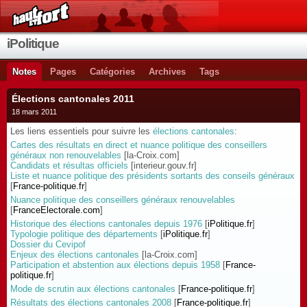
iPolitique
Notes
Pages
Catégories
Archives
Tags
Élections cantonales 2011
18 mars 2011
Les liens essentiels pour suivre les
élections cantonales
:
Cartes des résultats en direct et nuance politique des conseillers
généraux non renouvelables
[la-Croix.com]
Candidats et résultas officiels
[interieur.gouv.fr]
Liste et nuance politique des présidents sortants des conseils généraux
[
France-politique.fr
]
Nuance politique des conseillers généraux renouvelables
[
FranceElectorale.com
]
Historique des élections cantonales depuis 1976
[
iPolitique.fr
]
Typologie politique des départements
[
iPolitique.fr
]
Dossier du Cevipof
Enjeux des élections cantonales
[la-Croix.com]
Participation et abstention aux élections depuis 1958
[
France-
politique.fr
]
Mode de scrutin aux élections cantonales
[
France-politique.fr
]
Résultats des élections cantonales 2008
[
France-politique.fr
]