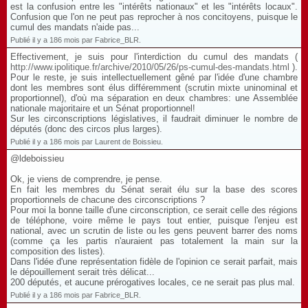
est la confusion entre les "intérêts nationaux" et les "intérêts locaux".
Confusion que l'on ne peut pas reprocher à nos concitoyens, puisque le
cumul des mandats n'aide pas...
Publié il y a 186 mois par Fabrice_BLR.
Effectivement, je suis pour l'interdiction du cumul des mandats (
http://www.ipolitique.fr/archive/2010/05/26/ps-cumul-des-mandats.html
).
Pour le reste, je suis intellectuellement gêné par l'idée d'une chambre
dont les membres sont élus différemment (scrutin mixte uninominal et
proportionnel), d'où ma séparation en deux chambres: une Assemblée
nationale majoritaire et un Sénat proportionnel!
Sur les circonscriptions législatives, il faudrait diminuer le nombre de
députés (donc des circos plus larges).
Publié il y a 186 mois par Laurent de Boissieu.
@ldeboissieu
Ok, je viens de comprendre, je pense.
En fait les membres du Sénat serait élu sur la base des scores
proportionnels de chacune des circonscriptions ?
Pour moi la bonne taille d'une circonscription, ce serait celle des régions
de téléphone, voire même le pays tout entier, puisque l'enjeu est
national, avec un scrutin de liste ou les gens peuvent barrer des noms
(comme ça les partis n'auraient pas totalement la main sur la
composition des listes).
Dans l'idée d'une représentation fidèle de l'opinion ce serait parfait, mais
le dépouillement serait très délicat...
200 députés, et aucune prérogatives locales, ce ne serait pas plus mal.
Publié il y a 186 mois par Fabrice_BLR.