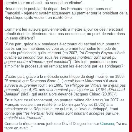
premier tour on choisit, au second on élimine".
Résumons le postulat de départ: les Français - quels cons ces
Français! - rejettent systématiquement au premier tour le président de la
République qu'ils veulent en réalité élire.
Comment les auteurs parviennent-ils à mettre à jour ce désir électoral
refoulé dont les électeurs n'ont pas conscience, au point de voter dans
un sens différent?
D'une part, grâce aux sondages électoraux du second tour, pourtant
basés sur les intentions de vote au premier tour selon le mode de
scrutin présidentiel qu'ils rejettent (en 2007, "
si François Bayrou s’était
qualifié au second tour, tous les sondages montrent qu’il aurait pu
gagner contre n’importe quel candidat
"). Dès lors, pourquoi ne pas
simplifier le processus en remplaçant les élections par les sondages?
...
D'autre part, grâce à la méthode scientifique du doigt mouillé: en 1988,
"
il semble que Raymond Barre
(...)
aurait battu Mitterrand s’il avait
survécu au premier tour
"; en 1995, "
si Philippe de Villiers ne s’était pas
présenté, ses 4,7% des voix auraient pu s’ajouter au 18,6% d’Édouard
Balladur
" (sic!), qui aurait alors devancé Jacques Chirac (20,8%)".
En suivant ce raisonnement, on pourrait même déclarer qu'en 2007 les
Français voulaient en réalité élire Dominique Voynet (1,6%) à la
présidence de la République, ce qui m'a, je l'avoue, échappé, étant
donné que "
les Verts et leurs idées sont pourtant acceptés par une
majorité des Français
".
Comme le résume avec justesse David Desgouilles sur
Causeur
, "si ma
tante en avait..."