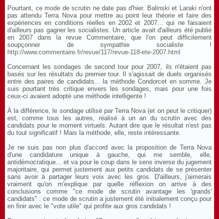
Pourtant, ce mode de scrutin ne date pas d'hier. Balinski et Laraki n'ont
pas attendu Terra Nova pour mettre au point leur théorie et faire des
expériences en conditions réelles en 2002 et 2007... qui ne faisaient
d'ailleurs pas gagner les socialistes. Un article avait d'ailleurs été publié
en 2007 dans la revue Commentaire, que l'on peut difficilement
soupçonner de sympathie socialiste !
http://www.commentaire.fr/revue/117/revue-118-ete-2007.html
Concernant les sondages de second tour pour 2007, ils n'étaient pas
basés sur les résultats du premier tour. Il s'agissait de duels organisés
entre des paires de candidats... la méthode Condorcet en somme. Je
suis pourtant très critique envers les sondages, mais pour une fois
ceux-ci avaient adopté une méthode intelligente !
À la différence, le sondage utilisé par Terra Nova (et on peut le critiquer)
est, comme tous les autres, réalisé à un an du scrutin avec des
candidats pour le moment virtuels. Autant dire que le résultat n'est pas
du tout significatif ! Mais la méthode, elle, reste intéressante.
Je ne suis pas non plus d'accord avec la proposition de Terra Nova
d'une candidature unique à gauche, qui me semble, elle,
antidémocratique... et va pour le coup dans le sens inverse du jugement
majoritaire, qui permet justement aux petits candidats de se présenter
sans avoir à partager leurs voix avec les gros. D'ailleurs, j'aimerais
vraiment qu'on m'explique par quelle réflexion on arrive à des
conclusions comme "ce mode de scrutin avantage les 'grands'
candidats" : ce mode de scrutin a justement été initialement conçu pour
en finir avec le "vote utile" qui profite aux gros candidats !