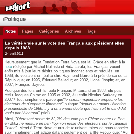
iPolitique
Notes
Pages
Catégories
Archives
Tags
La vérité vraie sur le vote des Français aux présidentielles
depuis 1988
24 avril 2011
Heureusement que la Fondation Terra Nova est là! Grâce en effet à la
note
rédigée par Michel Balinski et Rida Laraki, les Français voient
enfin mis à jour leurs désirs politiques inconscients et refoulés: en
1988, ils voulaient en réalité élire Raymond Barre à la présidence de la
République; en 1995, Édouard Balladur; en 2002, Lionel Jospin; et, en
2007, François Bayrou.
Pourquoi dès lors ont-ils réélu François Mitterrand en 1988, élu puis
réélu Jacques Chirac en 1995 et 2002, élu enfin Nicolas Sarkozy en
2007? Tout simplement parce que
"le scrutin majoritaire empêche les
électeurs de s’exprimer librement"
puisque
"depuis au moins l’élection
présidentielle de 1988, il y a un sérieux doute que l’élu soit le candidat
voulu par l’électorat
" (sic!).
Ainsi, "
l’écrasant score de 82,2% des voix pour Chirac contre Le Pen
en 2002 ne mesure en rien l’opinion réelle des électeurs sur le candidat
Chirac
". Merci à Terra Nova et aux deux universitaires de nous rappeler
subliminalement cet adage datant seulement de la IIIe République: "Au