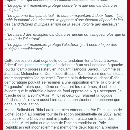
- "
Le jugement majoritaire protège contre le risque des candidatures
multiples
"
- "
Le système français actuel - le scrutin majoritaire à deux tours
- (...)
trahit la volonté des électeurs: le gagnant d’une élection dépend du jeu
des candidatures multiples et non de la seule volonté des électeurs
"
(sic!)
- "
Le hasard des multiples candidatures décide du vainqueur plus que la
volonté de l’électorat
"
- "
Le jugement majoritaire protège l’électorat
(sic!)
contre le jeu des
multiples candidatures
"
Cette obsession était déjà celle de la fondation Terra Nova à travers
l'idée d'une "
primaire élargie
" afin d'aboutir à un seul candidat à gauche
(ou du "camp progressiste", en incluant François Bayrou). Comme si
Jean-Luc Mélenchon et Dominique Strauss-Kahn étaient des candidats
interchangeables "de gauche"! Comme si la richesse du débat d'idée
démocratique pouvait se résumer à une opposition entre "la droite" et
"la gauche", alors que, même en écartant les extrêmes, il est bien
évident que le véritable clivage de fond oppose ceux qui acceptent (le
"cercle de la raison" d'Alain Minc) et ceux qui refusent la logique
néolibérale à l'œuvre aussi bien dans la construction européenne que
dans la globalisation.
Michel Balinski et Rida Laraki ont bien entendu en tête l'élimination de
Lionel Jospin au premier tour de l'élection présidentielle de 2002, avec
un Jean-Pierre Chevènement implicitement placé sur le banc des
accusés. À tel point que le nom de l'ancien candidat du Pôle
Républicain est inconsciemment mentionné deux fois (on a presque