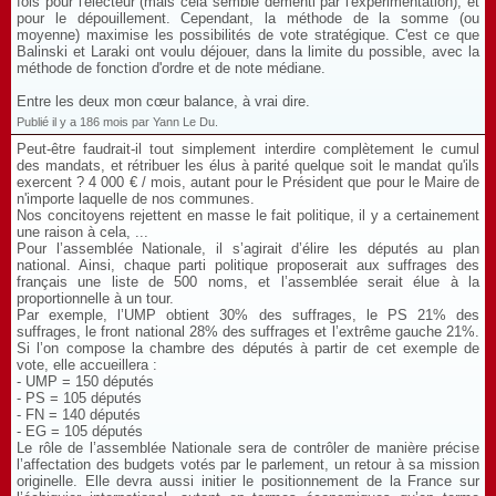
fois pour l'électeur (mais cela semble démenti par l'expérimentation), et
pour le dépouillement. Cependant, la méthode de la somme (ou
moyenne) maximise les possibilités de vote stratégique. C'est ce que
Balinski et Laraki ont voulu déjouer, dans la limite du possible, avec la
méthode de fonction d'ordre et de note médiane.
Entre les deux mon cœur balance, à vrai dire.
Publié il y a 186 mois par Yann Le Du.
Peut-être faudrait-il tout simplement interdire complètement le cumul
des mandats, et rétribuer les élus à parité quelque soit le mandat qu'ils
exercent ? 4 000 € / mois, autant pour le Président que pour le Maire de
n'importe laquelle de nos communes.
Nos concitoyens rejettent en masse le fait politique, il y a certainement
une raison à cela, ...
Pour l’assemblée Nationale, il s’agirait d’élire les députés au plan
national. Ainsi, chaque parti politique proposerait aux suffrages des
français une liste de 500 noms, et l’assemblée serait élue à la
proportionnelle à un tour.
Par exemple, l’UMP obtient 30% des suffrages, le PS 21% des
suffrages, le front national 28% des suffrages et l’extrême gauche 21%.
Si l’on compose la chambre des députés à partir de cet exemple de
vote, elle accueillera :
- UMP = 150 députés
- PS = 105 députés
- FN = 140 députés
- EG = 105 députés
Le rôle de l’assemblée Nationale sera de contrôler de manière précise
l’affectation des budgets votés par le parlement, un retour à sa mission
originelle. Elle devra aussi initier le positionnement de la France sur