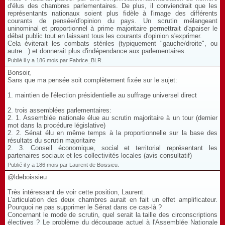
d'élus des chambres parlementaires. De plus, il conviendrait que les
représentants nationaux soient plus fidèle à l'image des différents
courants de pensée/d'opinion du pays. Un scrutin mélangeant
uninominal et proportionnel à prime majoritaire permettrait d'apaiser le
débat public tout en laissant tous les courants d'opinion s'exprimer.
Cela éviterait les combats stériles (typiquement "gauche/droite", ou
autre...) et donnerait plus d'indépendance aux parlementaires.
Publié il y a 186 mois par Fabrice_BLR.
Bonsoir,
Sans que ma pensée soit complètement fixée sur le sujet:
1. maintien de l'élection présidentielle au suffrage universel direct
2. trois assemblées parlementaires:
2. 1. Assemblée nationale élue au scrutin majoritaire à un tour (dernier
mot dans la procédure législative)
2. 2. Sénat élu en même temps à la proportionnelle sur la base des
résultats du scrutin majoritaire
2. 3. Conseil économique, social et territorial représentant les
partenaires sociaux et les collectivités locales (avis consultatif)
Publié il y a 186 mois par Laurent de Boissieu.
@ldeboissieu
Très intéressant de voir cette position, Laurent.
L'articulation des deux chambres aurait en fait un effet amplificateur.
Pourquoi ne pas supprimer le Sénat dans ce cas-là ?
Concernant le mode de scrutin, quel serait la taille des circonscriptions
électives ? Le problème du découpage actuel à l'Assemblée Nationale