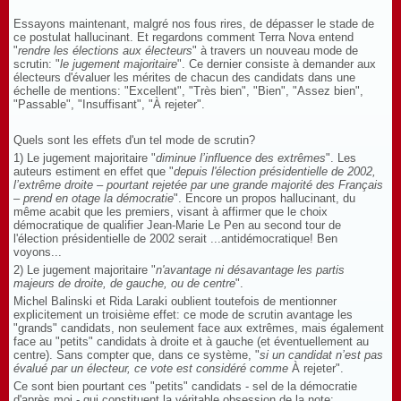
Essayons maintenant, malgré nos fous rires, de dépasser le stade de
ce postulat hallucinant. Et regardons comment Terra Nova entend
"
rendre les élections aux électeurs
" à travers un nouveau mode de
scrutin: "
le jugement majoritaire
". Ce dernier consiste à demander aux
électeurs d'évaluer les mérites de chacun des candidats dans une
échelle de mentions: "Excellent", "Très bien", "Bien", "Assez bien",
"Passable", "Insuffisant", "À rejeter".
Quels sont les effets d'un tel mode de scrutin?
1) Le jugement majoritaire "
diminue l’influence des extrêmes
". Les
auteurs estiment en effet que "
depuis l'élection présidentielle de 2002,
l’extrême droite – pourtant rejetée par une grande majorité des Français
– prend en otage la démocratie
". Encore un propos hallucinant, du
même acabit que les premiers, visant à affirmer que le choix
démocratique de qualifier Jean-Marie Le Pen au second tour de
l'élection présidentielle de 2002 serait ...antidémocratique! Ben
voyons...
2) Le jugement majoritaire "
n'avantage ni désavantage les partis
majeurs de droite, de gauche, ou de centre
".
Michel Balinski et Rida Laraki oublient toutefois de mentionner
explicitement un troisième effet: ce mode de scrutin avantage les
"grands" candidats, non seulement face aux extrêmes, mais également
face au "petits" candidats à droite et à gauche (et éventuellement au
centre). Sans compter que, dans ce système, "
si un candidat n’est pas
évalué par un électeur, ce vote est considéré comme
À rejeter".
Ce sont bien pourtant ces "petits" candidats - sel de la démocratie
d'après moi - qui constituent la véritable obsession de la note: