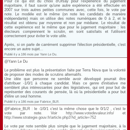
Pour ce qui est du choix d'Orsay pour l'expérience du jugement
majoritaire, il faut savoir qu'une autre expérience a été effectuée en
2007 sur trois autres petites communes avec, cette fois, le vote par
note. Le modèle est le même (on note les candidats de manière
indépendante) mais on utilise des notes numériques de 0 à 2, et le
résultat est obtenu par moyenne et non par médiane. Le résultat de
cette expérience est le même que pour le jugement majoritaire : les
électeurs comprennent le scrutin, en sont satisfaits et l'utilisent
correctement pour éviter le vote utile.
Après, si on parle de carrément supprimer l'élection présidentielle, c'est
encore un autre sujet...
Publié il y a 186 mois par Yann Le Du.
@Yann Le Du
Le problème est plus la présentation faite par Terra Nova que la volonté
de proposer des modes de scrutins alternatifs.
Une idée que personne ne semble avoir développé pourrait être
d'attribuer -1/0/1 à chaque candidat. Mais ce genre d'initiative me
semblent plus intéressantes pour des législatives, qui ont pour but de
représenter des courants de pensée, là où la présidentielle a pour but
d'élire un seul homme.
Publié il y a 186 mois par Fabrice_BLR.
@Fabrice_BLR : le -1/0/1 c'est la même chose que le 0/1/2 , c'est le
vote par note. Voir
http://www.votedevaleur.info/
et
http://www.strategie.gouv.fr/article.php3?id_article=752
Le vote par note semble plus simple que le jugement majoritaire, à la