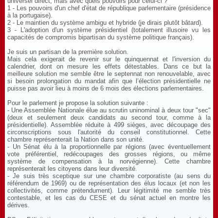
universel direct, mais avec quels pouvoirs pour celui-ci ?
1 - Les pouvoirs d'un chef d'état de république parlementaire (présidence
à la portugaise).
2 - Le maintien du système ambigu et hybride (je dirais plutôt bâtard).
3 - L'adoption d'un système présidentiel (totalement illusoire vu les
capacités de compromis bipartisan du système politique français).
Je suis un partisan de la première solution.
Mais cela exigerait de revenir sur le quinquennat et l'inversion du
calendrier, dont on mesure les effets détestables. Dans ce but la
meilleure solution me semble être le septennat non renouvelable, avec
si besoin prolongation du mandat afin que l’élection présidentielle ne
puisse pas avoir lieu à moins de 6 mois des élections parlementaires.
Pour le parlement je propose la solution suivante :
- Une Assemblée Nationale élue au scrutin uninominal à deux tour "sec"
(deux et seulement deux candidats au second tour, comme à la
présidentielle). Assemblée réduite à 499 sièges, avec découpage des
circonscriptions sous l'autorité du conseil constitutionnel. Cette
chambre représenterait la Nation dans son unité.
- Un Sénat élu à la proportionnelle par régions (avec éventuellement
vote préférentiel, redécoupages des grosses régions, ou même
système de compensation à la norvégienne). Cette chambre
représenterait les citoyens dans leur diversité.
- Je suis très sceptique sur une chambre corporatiste (au sens du
référendum de 1969) ou de représentation des élus locaux (et non les
collectivités, comme prétendument). Leur légitimité me semble très
contestable, et les cas du CESE et du sénat actuel en montre les
dérives.