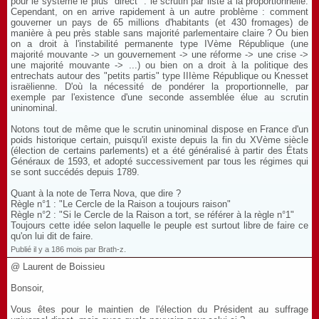
pour le système le plus "direct" : le scrutin par liste à la proportionnelle.
Cependant, on en arrive rapidement à un autre problème : comment
gouverner un pays de 65 millions d'habitants (et 430 fromages) de
manière à peu près stable sans majorité parlementaire claire ? Ou bien
on a droit à l'instabilité permanente type IVème République (une
majorité mouvante -> un gouvernement -> une réforme -> une crise ->
une majorité mouvante -> ...) ou bien on a droit à la politique des
entrechats autour des "petits partis" type IIIème République ou Knesset
israëlienne. D'où la nécessité de pondérer la proportionnelle, par
exemple par l'existence d'une seconde assemblée élue au scrutin
uninominal.
Notons tout de même que le scrutin uninominal dispose en France d'un
poids historique certain, puisqu'il existe depuis la fin du XVème siècle
(élection de certains parlements) et a été généralisé à partir des États
Généraux de 1593, et adopté successivement par tous les régimes qui
se sont succédés depuis 1789.
Quant à la note de Terra Nova, que dire ?
Règle n°1 : "Le Cercle de la Raison a toujours raison"
Règle n°2 : "Si le Cercle de la Raison a tort, se référer à la règle n°1"
Toujours cette idée selon laquelle le peuple est surtout libre de faire ce
qu'on lui dit de faire.
Publié il y a 186 mois par Brath-z.
@ Laurent de Boissieu
Bonsoir,
Vous êtes pour le maintien de l'élection du Président au suffrage