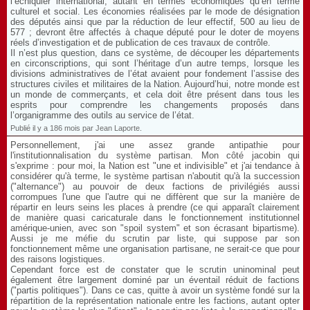
l’échiquier international, autant en termes économiques qu’en terme
culturel et social. Les économies réalisées par le mode de désignation
des députés ainsi que par la réduction de leur effectif, 500 au lieu de
577 ; devront être affectés à chaque député pour le doter de moyens
réels d’investigation et de publication de ces travaux de contrôle.
Il n’est plus question, dans ce système, de découper les départements
en circonscriptions, qui sont l’héritage d’un autre temps, lorsque les
divisions administratives de l’état avaient pour fondement l’assise des
structures civiles et militaires de la Nation. Aujourd’hui, notre monde est
un monde de commerçants, et cela doit être présent dans tous les
esprits pour comprendre les changements proposés dans
l’organigramme des outils au service de l’état.
Publié il y a 186 mois par Jean Laporte.
Personnellement, j'ai une assez grande antipathie pour
l'institutionnalisation du système partisan. Mon côté jacobin qui
s'exprime : pour moi, la Nation est "une et indivisible" et j'ai tendance à
considérer qu'à terme, le système partisan n'aboutit qu'à la succession
("alternance") au pouvoir de deux factions de privilégiés aussi
corrompues l'une que l'autre qui ne diffèrent que sur la manière de
répartir en leurs seins les places à prendre (ce qui apparaît clairement
de manière quasi caricaturale dans le fonctionnement institutionnel
amérique-unien, avec son "spoil system" et son écrasant bipartisme).
Aussi je me méfie du scrutin par liste, qui suppose par son
fonctionnement même une organisation partisane, ne serait-ce que pour
des raisons logistiques.
Cependant force est de constater que le scrutin uninominal peut
également être largement dominé par un éventail réduit de factions
("partis politiques"). Dans ce cas, quitte à avoir un système fondé sur la
répartition de la représentation nationale entre les factions, autant opter