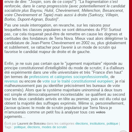
envie de dire: "Jospin, sors de ce corps!"): "
La fragmentation s’est
renforcée, dans le camp progressiste (avec potentiellement le candidat
socialiste plus Bayrou, Hulot, Chevènement, Mélenchon, Besancenot,
voire Chevènement et Tapie) mais aussi à droite (Sarkozy, Villepin,
Borloo, Dupont-Aignan, Boutin)
".
Pas une seule interrogation, en revanche, sur les raisons pour
lesquelles les classes populaires se sont détournées du PS! Surtout
pas, car cela risquerait peut-être de remettre en cause les dogmes et
certitudes des fondateurs de Terra Nova. Mieux vaut alors délégitimer la
candidature de Jean-Pierre Chevènement en 2002 ou, plus globalement
et subtilement, se rattacher pour l'avenir à un mode de scrutin qui
favorise le candidat majeur de droite et de gauche.
Enfin, je ne suis pas certain que le "jugement majoritaire" réponde au
principe constitutionnel d'intelligibilité du mode de scrutin; il a d'ailleurs
été expérimenté dans une ville universitaire et très "France d'en haut"
(en termes de
professions et catégories socioprofessionnelle
, de
revenus
ou encore de
vote sur le traité constitutionnel européen
; je n'ai
malheureusement pas pu identifier précisément les bureaux de vote
concernés). Alors que le système majoritaire uninominal à deux tours
est simple et démocratiquement incontestable: se qualifient au second
tour les deux candidats arrivés en tête au premier, puis est élu celui qui
obtient la majorité des suffrages exprimés. Même si, personnellement,
j'avoue qu'avec le mode de scrutin popularisé par Terra Nova je
m'amuserais comme un petit fou à analyser tous ces
votes
jugements...
Écrit par
Laurent de Boissieu
dans les catégories
élections
,
institutions
,
politique
|
Tags :
politique
,
élections
,
modes de scrutin