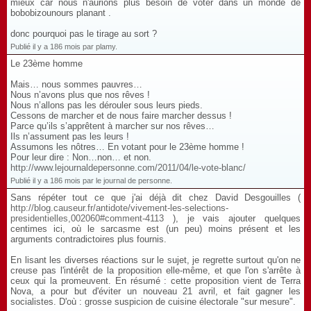
mieux car nous n'aurions plus besoin de voter dans un monde de
bobobizounours planant .
donc pourquoi pas le tirage au sort ?
Publié il y a 186 mois par plamy.
Le 23ème homme
Mais… nous sommes pauvres…
Nous n’avons plus que nos rêves !
Nous n’allons pas les dérouler sous leurs pieds.
Cessons de marcher et de nous faire marcher dessus !
Parce qu’ils s’apprêtent à marcher sur nos rêves…
Ils n’assument pas les leurs !
Assumons les nôtres… En votant pour le 23ème homme !
Pour leur dire : Non…non… et non.
http://www.lejournaldepersonne.com/2011/04/le-vote-blanc/
Publié il y a 186 mois par le journal de personne.
Sans répéter tout ce que j'ai déjà dit chez David Desgouilles (
http://blog.causeur.fr/antidote/vivement-les-selections-
presidentielles,002060#comment-4113
), je vais ajouter quelques
centimes ici, où le sarcasme est (un peu) moins présent et les
arguments contradictoires plus fournis.
En lisant les diverses réactions sur le sujet, je regrette surtout qu'on ne
creuse pas l'intérêt de la proposition elle-même, et que l'on s'arrête à
ceux qui la promeuvent. En résumé : cette proposition vient de Terra
Nova, a pour but d'éviter un nouveau 21 avril, et fait gagner les
socialistes. D'où : grosse suspicion de cuisine électorale "sur mesure".