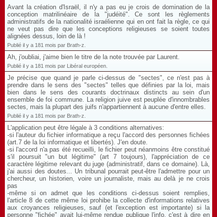
Avant la création d'Israël, il n'y a pas eu je crois de domination de la
conception matrilinéaire de la "judéité". Ce sont les règlements
administratifs de la nationalité israélienne qui en ont fait la règle, ce qui
ne veut pas dire que les conceptions religieuses se soient toutes
alignées dessus, loin de là !
Publié il y a 181 mois par Brath-z.
Ah, j'oubliai, j'aime bien le titre de la note trouvée par Laurent.
Publié il y a 181 mois par Libéral européen.
Je précise que quand je parle ci-dessus de "sectes", ce n'est pas à
prendre dans le sens des "sectes" telles que définies par la loi, mais
bien dans le sens des courants doctrinaux distincts au sein d'un
ensemble de foi commune. La religion juive est peuplée d'innombrables
sectes, mais la plupart des juifs n'appartiennent à aucune d'entre elles.
Publié il y a 181 mois par Brath-z.
L'application peut être légale à 3 conditions alternatives:
-si l'auteur du fichier informatique a reçu l'accord des personnes fichées
(art.7 de la loi informatique et libertés). J'en doute.
-si l'accord n'a pas été recueilli, le fichier peut néanmoins être constitué
s'il poursuit "un but légitime" (art 7 toujours), l'appréciation de ce
caractère légitime relevant du juge (administratif, dans ce domaine). Là,
j'ai aussi des doutes... Un tribunal pourrait peut-être l'admettre pour un
chercheur, un historien, voire un journaliste, mais au delà je ne crois
pas
-même si on admet que les conditions ci-dessus soient remplies,
l'article 8 de cette même loi prohibe la collecte d'informations relatives
aux croyances religieuses, sauf (et l'exception est importante) si la
personne "fichée" avait lui-même rendue publique l'info, c'est à dire en