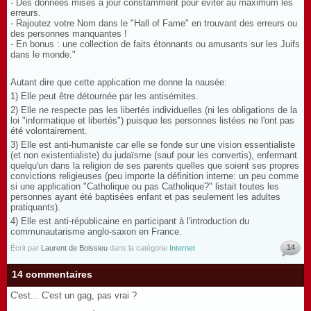
- Des données mises à jour constamment pour éviter au maximum les
erreurs.
- Rajoutez votre Nom dans le "Hall of Fame" en trouvant des erreurs ou
des personnes manquantes !
- En bonus : une collection de faits étonnants ou amusants sur les Juifs
dans le monde."
Autant dire que cette application me donne la nausée:
1) Elle peut être détournée par les antisémites.
2) Elle ne respecte pas les libertés individuelles (ni les obligations de la
loi "informatique et libertés") puisque les personnes listées ne l'ont pas
été volontairement.
3) Elle est anti-humaniste car elle se fonde sur une vision essentialiste
(et non existentialiste) du judaïsme (sauf pour les convertis), enfermant
quelqu'un dans la religion de ses parents quelles que soient ses propres
convictions religieuses (peu importe la définition interne: un peu comme
si une application "Catholique ou pas Catholique?" listait toutes les
personnes ayant été baptisées enfant et pas seulement les adultes
pratiquants).
4) Elle est anti-républicaine en participant à l'introduction du
communautarisme anglo-saxon en France.
14
Écrit par
Laurent de Boissieu
dans la catégorie
Internet
14 commentaires
C'est... C'est un gag, pas vrai ?