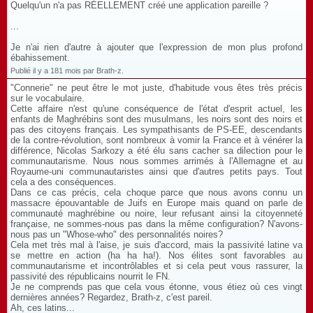
Quelqu'un n'a pas RÉELLEMENT créé une application pareille ?
...
Je n'ai rien d'autre à ajouter que l'expression de mon plus profond
ébahissement.
Publié il y a 181 mois par Brath-z.
"Connerie" ne peut être le mot juste, d'habitude vous êtes très précis
sur le vocabulaire.
Cette affaire n'est qu'une conséquence de l'état d'esprit actuel, les
enfants de Maghrébins sont des musulmans, les noirs sont des noirs et
pas des citoyens français. Les sympathisants de PS-EE, descendants
de la contre-révolution, sont nombreux à vomir la France et à vénérer la
différence, Nicolas Sarkozy a été élu sans cacher sa dilection pour le
communautarisme. Nous nous sommes arrimés à l'Allemagne et au
Royaume-uni communautaristes ainsi que d'autres petits pays. Tout
cela a des conséquences.
Dans ce cas précis, cela choque parce que nous avons connu un
massacre épouvantable de Juifs en Europe mais quand on parle de
communauté maghrébine ou noire, leur refusant ainsi la citoyenneté
française, ne sommes-nous pas dans la même configuration? N'avons-
nous pas un "Whose-who" des personnalités noires?
Cela met très mal à l'aise, je suis d'accord, mais la passivité latine va
se mettre en action (ha ha ha!). Nos élites sont favorables au
communautarisme et incontrôlables et si cela peut vous rassurer, la
passivité des républicains nourrit le FN.
Je ne comprends pas que cela vous étonne, vous étiez où ces vingt
dernières années? Regardez, Brath-z, c'est pareil.
Ah, ces latins...