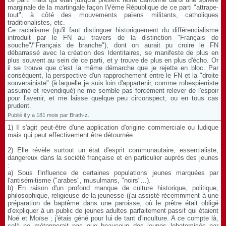
marginale de la martingale façon IVème République de ce parti "attrape-
tout", à côté des mouvements païens militants, catholiques
traditionalistes, etc.
Ce racialisme (qu'il faut distinguer historiquement du différencialisme
introduit par le FN au travers de la distinction "Français de
souche"/"Français de branche"), dont on aurait pu croire le FN
débarrassé avec la création des Identitaires, se manifeste de plus en
plus souvent au sein de ce parti, et y trouve de plus en plus d'écho. Or
il se trouve que c'est la même démarche que je rejette en bloc. Par
conséquent, la perspective d'un rapprochement entre le FN et la "droite
souverainiste" (à laquelle je suis loin d'appartenir, comme robespierriste
assumé et revendiqué) ne me semble pas forcément relever de l'espoir
pour l'avenir, et me laisse quelque peu circonspect, ou en tous cas
prudent.
Publié il y a 181 mois par Brath-z.
1) Il s'agit peut-être d'une application d'origine commerciale ou ludique
mais qui peut effectivement être détournée.
2) Elle révèle surtout un état d'esprit communautaire, essentialiste,
dangereux dans la société française et en particulier auprès des jeunes
:
a) Sous l'influence de certaines populations jeunes marquées par
l'antisémitisme ("arabes", musulmans, "noirs"...).
b) En raison d'un profond manque de culture historique, politique,
philosophique, religieuse de la jeunesse (j'ai assisté récemmment à une
préparation de baptême dans une paroisse, où le prêtre était obligé
d'expliquer à un public de jeunes adultes parfaitement passif qui étaient
Noé et Moïse ; j'étais géné pour lui de tant d'inculture. A ce compte là,
celà ne métonnerait pas que beaucoup des jeunes lobotomisés par