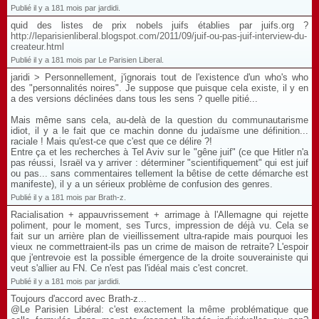
Publié il y a 181 mois par jardidi.
quid des listes de prix nobels juifs établies par juifs.org ?
http://leparisienliberal.blogspot.com/2011/09/juif-ou-pas-juif-interview-du-
createur.html
Publié il y a 181 mois par Le Parisien Liberal.
jaridi > Personnellement, j'ignorais tout de l'existence d'un who's who
des "personnalités noires". Je suppose que puisque cela existe, il y en
a des versions déclinées dans tous les sens ? quelle pitié...
Mais même sans cela, au-delà de la question du communautarisme
idiot, il y a le fait que ce machin donne du judaïsme une définition...
raciale ! Mais qu'est-ce que c'est que ce délire ?!
Entre ça et les recherches à Tel Aviv sur le "gêne juif" (ce que Hitler n'a
pas réussi, Israël va y arriver : déterminer "scientifiquement" qui est juif
ou pas... sans commentaires tellement la bêtise de cette démarche est
manifeste), il y a un sérieux problème de confusion des genres.
Publié il y a 181 mois par Brath-z.
Racialisation + appauvrissement + arrimage à l'Allemagne qui rejette
poliment, pour le moment, ses Turcs, impression de déjà vu. Cela se
fait sur un arrière plan de vieillissement ultra-rapide mais pourquoi les
vieux ne commettraient-ils pas un crime de maison de retraite? L'espoir
que j'entrevoie est la possible émergence de la droite souverainiste qui
veut s'allier au FN. Ce n'est pas l'idéal mais c'est concret.
Publié il y a 181 mois par jardidi.
Toujours d'accord avec Brath-z...
@Le Parisien Libéral: c'est exactement la même problématique que