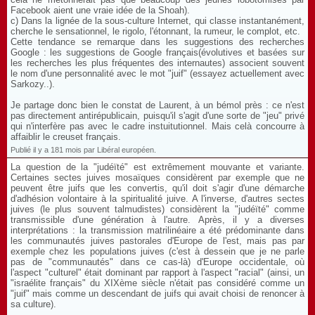
Facebook aient une vraie idée de la Shoah).
c) Dans la lignée de la sous-culture Internet, qui classe instantanément,
cherche le sensationnel, le rigolo, l'étonnant, la rumeur, le complot, etc.
Cette tendance se remarque dans les suggestions des recherches
Google : les suggestions de Google français(évolutives et basées sur
les recherches les plus fréquentes des internautes) associent souvent
le nom d'une personnalité avec le mot "juif" (essayez actuellement avec
Sarkozy..).
Je partage donc bien le constat de Laurent, à un bémol près : ce n'est
pas directement antirépublicain, puisqu'il s'agit d'une sorte de "jeu" privé
qui n'interfère pas avec le cadre instuitutionnel. Mais celà concourre à
affaiblir le creuset français.
Publié il y a 181 mois par Libéral européen.
La question de la "judéïté" est extrêmement mouvante et variante.
Certaines sectes juives mosaïques considèrent par exemple que ne
peuvent être juifs que les convertis, qu'il doit s'agir d'une démarche
d'adhésion volontaire à la spiritualité juive. A l'inverse, d'autres sectes
juives (le plus souvent talmudistes) considèrent la "judéïté" comme
transmissible d'une génération à l'autre. Après, il y a diverses
interprétations : la transmission matrilinéaire a été prédominante dans
les communautés juives pastorales d'Europe de l'est, mais pas par
exemple chez les populations juives (c'est à dessein que je ne parle
pas de "communautés" dans ce cas-là) d'Europe occidentale, où
l'aspect "culturel" était dominant par rapport à l'aspect "racial" (ainsi, un
"israélite français" du XIXème siècle n'était pas considéré comme un
"juif" mais comme un descendant de juifs qui avait choisi de renoncer à
sa culture).