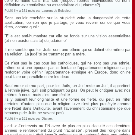
celle formulée dans ma note (respect libertés individuelles ou non?
définition existentialiste ou essentialiste du judaïsme?)
Publié il y a 181 mois par Laurent de Boissieu.
Sans vouloir renchérir sur la stupidité voire la dangerosité de cette
application, opinion que je partage, je veux revenir sur ce que vous
dites, comme quoi :
"Elle est anti-humaniste car elle se fonde sur une vision essentialiste
(et non existentialiste) du judaïsme"
Il me semble que les Juifs sont une ethnie qui se définit elle-même par
sa religion. La judéïté se transmet par la mère.
Ce n'est pas le cas pour les catholiques, qui ne sont pas une ethnie,
même si à une époque pas si lointaine l'appartenance religieuse a pu
renforcer voire définir l'appartenance ethnique en Europe, donc on ne
peut faire un parrallèle entre les deux.
Sauf erreur de ma part, pour les Juifs, un Juif reste un Juif, il appartient
à l'ethnie juive, qu'il soit pratiquant ou pas. On peut le critiquer avec nos
critères à nous, mais c'est une réalité.
Ils y puisent leur originalité et une forme de fierté, qui peut en irriter
certains, d'autant plus que la religion juive n'est plus prosélyte comme
elle l'était dans l'Antiquité, avant l'avènement du christianisme (ce que
beaucoup de Juifs ne savent pas).
Publié il y a 181 mois par Dianae.
jaridi > J'entrevois au FN avec de plus en plus d'acuité ces dernières
années le renforcement du prurit "racialiste", présent dès l'origine dans
ce parti mais qui était jusqu'à présent resté cantonné dans une sphère