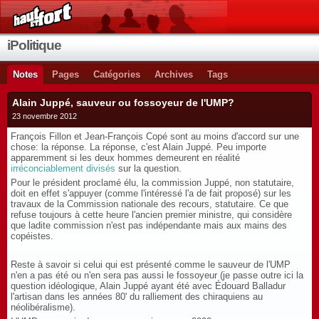
iPolitique
Notes
Pages
Catégories
Archives
Tags
Alain Juppé, sauveur ou fossoyeur de l'UMP?
23 novembre 2012
François Fillon et Jean-François Copé sont au moins d'accord sur une
chose: la réponse. La réponse, c'est Alain Juppé. Peu importe
apparemment si les deux hommes demeurent en réalité
irréconciablement divisés
sur la question.
Pour le président proclamé élu, la commission Juppé, non statutaire,
doit en effet s'appuyer (comme l'intéressé l'a de fait proposé) sur les
travaux de la Commission nationale des recours, statutaire. Ce que
refuse toujours à cette heure l'ancien premier ministre, qui considère
que ladite commission n'est pas indépendante mais aux mains des
copéistes.
Reste à savoir si celui qui est présenté comme le sauveur de l'UMP
n'en a pas été ou n'en sera pas aussi le fossoyeur (je passe outre ici la
question idéologique, Alain Juppé ayant été avec Édouard Balladur
l'artisan dans les années 80' du ralliement des chiraquiens au
néolibéralisme).