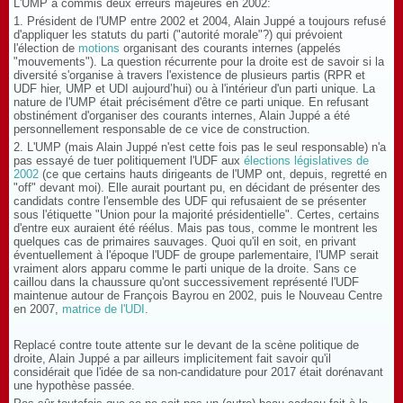
L'UMP a commis deux erreurs majeures en 2002:
1. Président de l'UMP entre 2002 et 2004, Alain Juppé a toujours refusé
d'appliquer les statuts du parti ("autorité morale"?) qui prévoient
l'élection de
motions
organisant des courants internes (appelés
"mouvements"). La question récurrente pour la droite est de savoir si la
diversité s'organise à travers l'existence de plusieurs partis (RPR et
UDF hier, UMP et UDI aujourd’hui) ou à l'intérieur d'un parti unique. La
nature de l'UMP était précisément d'être ce parti unique. En refusant
obstinément d'organiser des courants internes, Alain Juppé a été
personnellement responsable de ce vice de construction.
2. L'UMP (mais Alain Juppé n'est cette fois pas le seul responsable) n'a
pas essayé de tuer politiquement l'UDF aux
élections législatives de
2002
(ce que certains hauts dirigeants de l'UMP ont, depuis, regretté en
"off" devant moi). Elle aurait pourtant pu, en décidant de présenter des
candidats contre l'ensemble des UDF qui refusaient de se présenter
sous l'étiquette "Union pour la majorité présidentielle". Certes, certains
d'entre eux auraient été réélus. Mais pas tous, comme le montrent les
quelques cas de primaires sauvages. Quoi qu'il en soit, en privant
éventuellement à l'époque l'UDF de groupe parlementaire, l'UMP serait
vraiment alors apparu comme le parti unique de la droite. Sans ce
caillou dans la chaussure qu'ont successivement représenté l'UDF
maintenue autour de François Bayrou en 2002, puis le Nouveau Centre
en 2007,
matrice de l'UDI
.
Replacé contre toute attente sur le devant de la scène politique de
droite, Alain Juppé a par ailleurs implicitement fait savoir qu'il
considérait que l'idée de sa non-candidature pour 2017 était dorénavant
une hypothèse passée.